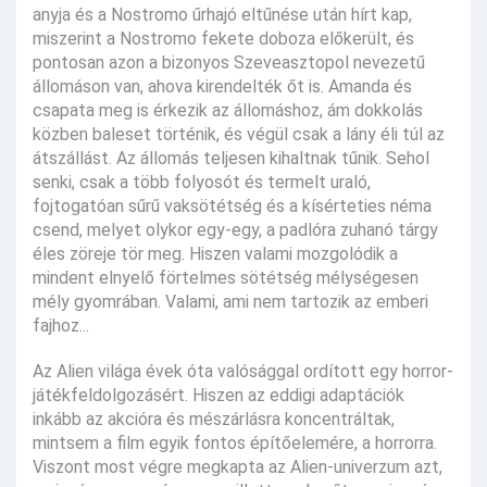
anyja és a Nostromo űrhajó eltűnése után hírt kap,
miszerint a Nostromo fekete doboza előkerült, és
pontosan azon a bizonyos Szeveasztopol nevezetű
állomáson van, ahova kirendelték őt is. Amanda és
csapata meg is érkezik az állomáshoz, ám dokkolás
közben baleset történik, és végül csak a lány éli túl az
átszállást. Az állomás teljesen kihaltnak tűnik. Sehol
senki, csak a több folyosót és termelt uraló,
fojtogatóan sűrű vaksötétség és a kísérteties néma
csend, melyet olykor egy-egy, a padlóra zuhanó tárgy
éles zöreje tör meg. Hiszen valami mozgolódik a
mindent elnyelő förtelmes sötétség mélységesen
mély gyomrában. Valami, ami nem tartozik az emberi
fajhoz...
Az Alien világa évek óta valósággal ordított egy horror-
játékfeldolgozásért. Hiszen az eddigi adaptációk
inkább az akcióra és mészárlásra koncentráltak,
mintsem a film egyik fontos építőelemére, a horrorra.
Viszont most végre megkapta az Alien-univerzum azt,