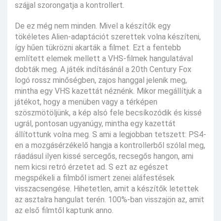
szájjal szorongatja a kontrollert.
De ez még nem minden. Mivel a készítők egy
tökéletes Alien-adaptációt szerettek volna készíteni,
így hűen tükrözni akarták a filmet. Ezt a fentebb
említett elemek mellett a VHS-filmek hangulatával
dobták meg. A játék indításánál a 20th Century Fox
logó rossz minőségben, zajos hanggal jelenik meg,
mintha egy VHS kazettát néznénk. Mikor megállítjuk a
játékot, hogy a menüben vagy a térképen
szöszmötöljünk, a kép alsó fele becsíkozódik és kissé
ugrál, pontosan ugyanúgy, mintha egy kazettát
állítottunk volna meg. S ami a legjobban tetszett: PS4-
en a mozgásérzékelő hangja a kontrollerből szólal meg,
ráadásul ilyen kissé sercegős, recsegős hangon, ami
nem kicsi retró érzetet ad. S ezt az egészet
megspékeli a filmből ismert zenei aláfestések
visszacsengése. Hihetetlen, amit a készítők letettek
az asztalra hangulat terén. 100%-ban visszajön az, amit
az első filmtől kaptunk anno.