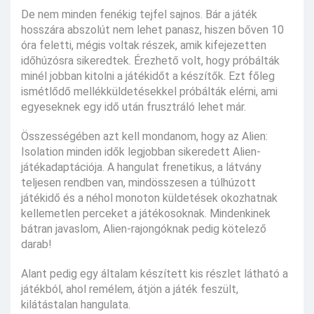
De nem minden fenékig tejfel sajnos. Bár a játék
hosszára abszolút nem lehet panasz, hiszen bőven 10
óra feletti, mégis voltak részek, amik kifejezetten
időhúzósra sikeredtek. Érezhető volt, hogy próbálták
minél jobban kitolni a játékidőt a készítők. Ezt főleg
ismétlődő mellékküldetésekkel próbálták elérni, ami
egyeseknek egy idő után frusztráló lehet már.
Összességében azt kell mondanom, hogy az Alien:
Isolation minden idők legjobban sikeredett Alien-
játékadaptációja. A hangulat frenetikus, a látvány
teljesen rendben van, mindösszesen a túlhúzott
játékidő és a néhol monoton küldetések okozhatnak
kellemetlen perceket a játékosoknak. Mindenkinek
bátran javaslom, Alien-rajongóknak pedig kötelező
darab!
Alant pedig egy általam készített kis részlet látható a
játékból, ahol remélem, átjön a játék feszült,
kilátástalan hangulata.