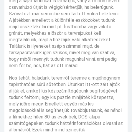
még a saját lábunkat is láthatjuk, vagy a földön heverő
csavarhúzó útját is végigkísérhetjük, ha belerúgunk.
Szóval ezt már semmibe sem tartott volna beletenni.
A játékban emellett a különféle eszközöket tudunk
majd összetákolni mint pl. füstbomba vagy vakító
gránát, melyekhez először a tervrajzukat kell
megtalálnunk, majd a hozzájuk való alkatrészeket.
Találunk is ilyeneket szép számmal majd, de
tárkapacitásunk igen szűkös, mivel meg van szabva,
hogy miből mennyit tudunk magunkal vinni, ami pedig
nem fér be, nos, hát az ott marad.
Nos tehát, haladunk teremről teremre a majdhogynem
tapinthatóan sűrű sötétben. Utunkat itt-ott zárt ajtók
állják el, amiket kis kéziszámítógépünk segítségével
tudunk feltörni, egy kis puzzle minijáték közepette,
mely időre megy. Emellett egyéb más kis
megoldásokkal is segíthetjük továbbjutásunk, és néhol
a filmekhez hűen 80-as évek beli, DOS-alapú
számítógépeken tudunk háttérinformációkat olvasni az
állomásról. Ezek mind-mind szinesítik