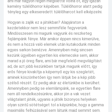
ami már nagyon régen megillette volna őt, egy igazán
kemény túlélőhorror képében. Túlélőhorror alatt pedig
tényleg egy elkeseredett túlélőharcot kell elképzelni.
Hogyan is zajlik ez a játékban? Alapjáraton a
kezdetekkor nem lesz semmiféle fegyverünk.
Mindösszesen mi magunk vagyunk és reszketeg
fejlámpánk fénye. Már amikor éppen nincs kimerülve,
és nem a hozzá való elemek után kutakodunk minden
egyes sarkon benézve. Amennyiben még sincsen
kezünk ügyében egyetlen kis elemecske sem, akkor
marad a jó öreg flare, ami bár megfelelő megvilágítást
ad, de azt jobb kezünkben tartjuk magunk előtt, így
erős fénye kivakítja a képernyő egy kis szegletét,
aminek köszönhetően így nem látjuk be a kép jobb
szélső részét. Ez pedig akár az életünkbe is kerülhet.
Amennyiben pedig se elemlámpánk, se egyetlen flare
nem áll rendelkezésünkre, akkor jön a vak vezet
világtalant játék, ugyanis a játék bizonyos helyeken
olyan szintű sötétséget tol a képünkbe, hogy a gamma
maximális felhúzásával sem látunk majd semmit sem.