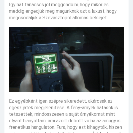
Így hát tanácsos jól meggondolni, hogy mikor és
meddig engedjük meg magunknak azt a luxust, hogy
megcsodáljuk a Szevasztopol állomás belsejét.
Ez egyébként igen szépre sikeredett, akárcsak az
egész játék megjelenítése. A fény-árnyék hatások is
tetszettek, mindösszesen a saját árnyékomat mint
olyant hiányoltam, ami azért dobott volna az amúgy is
frenetikus hangulaton. Fura, hogy ezt kihagyták, hiszen