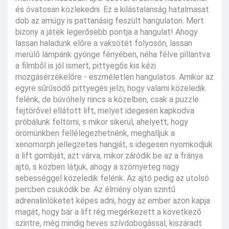
és óvatosan közlekedni. Ez a kilástalanság hatalmasat
dob az amúgy is pattanásig feszült hangulaton. Mert
bizony a játék legerősebb pontja a hangulat! Ahogy
lassan haladunk előre a vaksötét folyosón, lassan
merülő lámpánk gyönge fényében, néha félve pillantva
a filmből is jól ismert, pittyegős kis kézi
mozgásérzékelőre - eszméletlen hangulatos. Amikor az
egyre sűrűsödő pittyegés jelzi, hogy valami közeledik
felénk, de búvóhely nincs a közelben, csak a puzzle
fejtörővel ellátott lift, melyet idegesen kapkodva
próbálunk feltörni, s mikor sikerül, ahelyett, hogy
örömünkben fellélegezhetnénk, meghalljuk a
xenomorph jellegzetes hangját, s idegesen nyomkodjuk
a lift gombját, azt várva, mikor záródik be az a fránya
ajtó, s közben látjuk, ahogy a szörnyeteg nagy
sebességgel közeledik felénk. Az ajtó pedig az utolsó
percben csukódik be. Az élmény olyan szintű
adrenalinlöketet képes adni, hogy az ember azon kapja
magát, hogy bár a lift rég megérkezett a következő
szintre, még mindig heves szívdobogással, kiszáradt