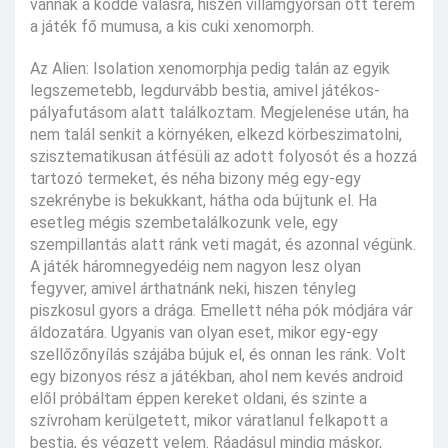
vannak a köddé válásra, hiszen villámgyorsan ott terem
a játék fő mumusa, a kis cuki xenomorph.
Az Alien: Isolation xenomorphja pedig talán az egyik
legszemetebb, legdurvább bestia, amivel játékos-
pályafutásom alatt találkoztam. Megjelenése után, ha
nem talál senkit a környéken, elkezd körbeszimatolni,
szisztematikusan átfésüli az adott folyosót és a hozzá
tartozó termeket, és néha bizony még egy-egy
szekrénybe is bekukkant, hátha oda bújtunk el. Ha
esetleg mégis szembetalálkozunk vele, egy
szempillantás alatt ránk veti magát, és azonnal végünk.
A játék háromnegyedéig nem nagyon lesz olyan
fegyver, amivel árthatnánk neki, hiszen tényleg
piszkosul gyors a drága. Emellett néha pók módjára vár
áldozatára. Ugyanis van olyan eset, mikor egy-egy
szellőzőnyílás szájába bújuk el, és onnan les ránk. Volt
egy bizonyos rész a játékban, ahol nem kevés android
elől próbáltam éppen kereket oldani, és szinte a
szívroham kerülgetett, mikor váratlanul felkapott a
bestia, és végzett velem. Ráadásul mindig máskor,