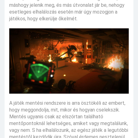
máshogy jelenik meg, és más útvonalat jár be, nehogy
esetleges elhalálozás esetén már úgy mozogjon a
játékos, hogy elkerülje őkelmét.
A játék mentési rendszere is arra ösztökéli az embert,
hogy meggondolja, mit, mikor és hogyan cselekszik.
Mentés ugyanis csak az elszórtan található
mentőpontoknál lehetséges, amiket vagy megtalálunk,
vagy nem. S ha elhalálozunk, az egész játék a legutóbbi
mentéstől kezdődik újra. Szóval érdemes nesztelenül