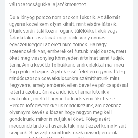
változatosságukkal a játékmenetet.
De a lényeg persze nem ezeken fekszik. Az állomás
ugyanis közel sem olyan kihalt, mint elsőre látszik.
Utunk során találkozni fogunk túlélőkkel, akik vagy
feladatokat osztanak majd ránk, vagy nemes
egyszerűséggel az életünkre törnek. Ha nagy
szerencsénk van, emberekkel futunk majd össze, mert
őket még viszonylag könnyedén ártalmatlanná tudjuk
tenni. Ám a később felbukkanó androidokkal már meg
fog gyűlni a bajunk. A játék első felében ugyanis főleg
mindösszesen csavarkulcsunkra számíthatunk mint
fegyverre, amely emberek ellen bevetve pár csapással
leteríti azokat, ám az andoridok hamar kitörik a
nyakunkat, mielőtt agyon tudnánk verni őket vele.
Persze lőfegyverekkel is rendelkezünk, ám ezekhez
olyannyira kevés a lőszer, hogy nagyon meg kell
gondolnunk, mikor is sütjük el őket. Főleg azért
meggondolandó a használatuk, mert ezzel komoly zajt
csapunk. S ha zajt csináltunk, csak másodperceink