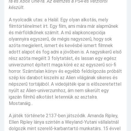
ra és Xbox One-ra. Az elemzés a PS4-es verzióról
készült.
A nyolcadik utas: a Halál. Egy olyan alkotás, mely
filmtörténelmet írt. Egy film, ami mára már alapműnek
és mérföldkőnek számít. A mű alapkoncepciója
olyannyira egyszerű, de mégis nagyszerű, hogy sok
azóta megjelent, ismert és kevésbé ismert filmnek
adott alapot és fog adni a jövőben is. A nagysikerű első
rész azóta megélt 3 folytatást, és lassan egy egész
univerzumot épített maga köré ez az egyszerű sci-fi
horror. Számtalan könyv és egyébb feldolgozás próbált
szép kis darabot kiszelni az Alien világának sikeres és
népszerű tortájából. A videójáték-ipar is előszeretettel
nyúlt az Alien-univerzumhoz, ám nem sikerült egy
igazán filmhű alkotást letenniük az asztalra.
Mostanáig...
A játék története 2137-ben játszódik. Amanda Ripley,
Ellen Ripley lánya szintén a Weyland-Yutani vállalatnál
dolgozik mint szerelő-karbantartó munkatárs. 15 évvel