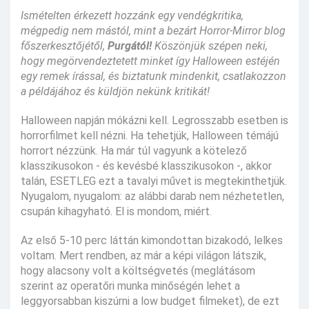
Ismételten érkezett hozzánk egy vendégkritika,
mégpedig nem mástól, mint a bezárt Horror-Mirror blog
főszerkesztőjétől,
Purgától!
Köszönjük szépen neki,
hogy megörvendeztetett minket így Halloween estéjén
egy remek írással, és biztatunk mindenkit, csatlakozzon
a példájához és küldjön nekünk kritikát!
Halloween napján mókázni kell. Legrosszabb esetben is
horrorfilmet kell nézni. Ha tehetjük, Halloween témájú
horrort nézzünk. Ha már túl vagyunk a kötelező
klasszikusokon - és kevésbé klasszikusokon -, akkor
talán, ESETLEG ezt a tavalyi művet is megtekinthetjük.
Nyugalom, nyugalom: az alábbi darab nem nézhetetlen,
csupán kihagyható. El is mondom, miért.
Az első 5-10 perc láttán kimondottan bizakodó, lelkes
voltam. Mert rendben, az már a képi világon látszik,
hogy alacsony volt a költségvetés (meglátásom
szerint az operatőri munka minőségén lehet a
leggyorsabban kiszúrni a low budget filmeket), de ezt