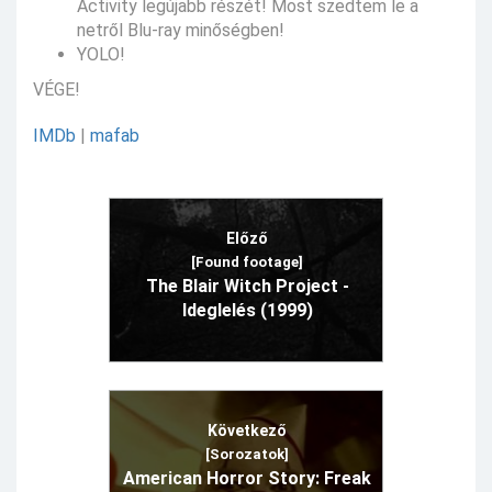
Activity legújabb részét! Most szedtem le a
netről Blu-ray minőségben!
YOLO!
VÉGE!
IMDb
|
mafab
Előző
[Found footage]
The Blair Witch Project -
Ideglelés (1999)
Következő
[Sorozatok]
American Horror Story: Freak