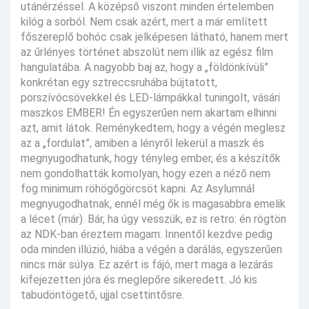
utánérzéssel. A középső viszont minden értelemben
kilóg a sorból. Nem csak azért, mert a már említett
főszereplő bohóc csak jelképesen látható, hanem mert
az űrlényes történet abszolút nem illik az egész film
hangulatába. A nagyobb baj az, hogy a „földönkívüli”
konkrétan egy sztreccsruhába bújtatott,
porszívócsövekkel és LED-lámpákkal tuningolt, vásári
maszkos EMBER! Én egyszerűen nem akartam elhinni
azt, amit látok. Reménykedtem, hogy a végén meglesz
az a „fordulat”, amiben a lényről lekerül a maszk és
megnyugodhatunk, hogy tényleg ember, és a készítők
nem gondolhatták komolyan, hogy ezen a néző nem
fog minimum röhögőgörcsöt kapni. Az Asylumnál
megnyugodhatnak, ennél még ők is magasabbra emelik
a lécet (már). Bár, ha úgy vesszük, ez is retro: én rögtön
az NDK-ban éreztem magam. Innentől kezdve pedig
oda minden illúzió, hiába a végén a darálás, egyszerűen
nincs már súlya. Ez azért is fájó, mert maga a lezárás
kifejezetten jóra és meglepőre sikeredett. Jó kis
tabudöntögető, ujjal csettintősre.