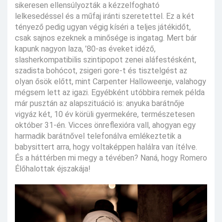
sikeresen ellensúlyozták a kézzelfogható
lelkesedéssel és a műfaj iránti szeretettel. Ez a két
tényező pedig ugyan végig kíséri a teljes játékidőt,
csak sajnos ezeknek a minősége is ingatag. Mert bár
kapunk nagyon laza, ’80-as éveket idéző,
slasherkompatibilis szintipopot zenei aláfestésként,
szadista bohócot, zsigeri gore-t és tisztelgést az
olyan ősök előtt, mint Carpenter Halloweenje, valahogy
mégsem lett az igazi. Egyébként utóbbira remek példa
már pusztán az alapszituáció is: anyuka barátnője
vigyáz két, 10 év körüli gyermekére, természetesen
október 31-én. Vicces önreflexióra vall, ahogyan egy
harmadik barátnővel telefonálva emlékeztetik a
babysittert arra, hogy voltaképpen halálra van ítélve.
És a háttérben mi megy a tévében? Naná, hogy Romero
Élőhalottak éjszakája!