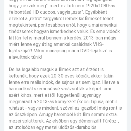
hogy „nézzük meg”, mert ez tuti nem 1920x1080-as
felbontású HD cuccos, vagyis „szar”. Egyébként
ezekről a „retro” tárgyakról remek kisfilmeket lehet
megtekinteni, pontosabban arról, hogy a mai amerikai
tinédzserek hogyan ismerkednek velük. És eme videók
láttán fel is merül bennem a kérdés: 2013-ban mégis
miért lenne egy átlag amerikai családnak VHS-
lejátszója?! Mikor manapság már a DVD-lejátszó is
elavultnak tűnik!
De ha legalább maguk a filmek azt az érzést is
keltenék, hogy ezek 20-30 éves kópiák, akkor talán
lenne erre reális indok, de sajnos ez sem igaz. Illetve a
harmadiknál szemcséssé varázsolták a képet, ami
azért kínos, mert ettől függetlenül ugyanúgy
megmaradt a 2013-as környezet (kocsi típusa, mobil,
ruházat - vagyis minden), szóval ez igazából még ront is
az összképen. Amúgy háromból két film semmi extra,
mezei splatterek. Az elsőben egy démonizált Fűrész-,
az utolsóban egy mezei üldözős-darabolós