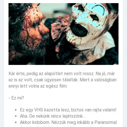
Kár érte, pedig az alapötlet nem volt rossz. Na jó, már
az is az volt, csak ügyesen tálalták. Mert a valóságban
ennyi lett volna az egész film:
- Ez mi?
Ez egy VHS kazetta lesz, biztos van rajta valami!
Aha. De nekünk nincs lejátszónk…
Akkor kidobom. Nézzük meg inkább a Paranormal