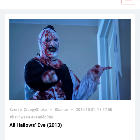
navig
Szerző: CreepyShake
Slasher
2014.10.31. 18:57:00
#halloween
#vendégírás
All Hallows' Eve (2013)