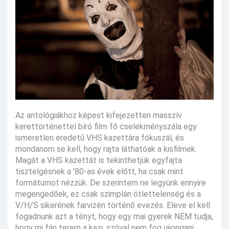
Az antológiákhoz képest kifejezetten masszív
kerettörténettel bíró film fő cselekményszála egy
ismeretlen eredetű VHS kazettára fókuszál, és
mondanom se kell, hogy rajta láthatóak a kisfilmek.
Magát a VHS kazettát is tekinthetjük egyfajta
tisztelgésnek a ’80-as évek előtt, ha csak mint
formátumot nézzük. De szerintem ne legyünk ennyire
megengedőek, ez csak szimplán ötlettelenség és a
V/H/S sikerének farvizén történő evezés. Eleve el kell
fogadnunk azt a tényt, hogy egy mai gyerek NEM tudja,
hogy mi fán terem a kazi, szóval nem fog ujjongani,