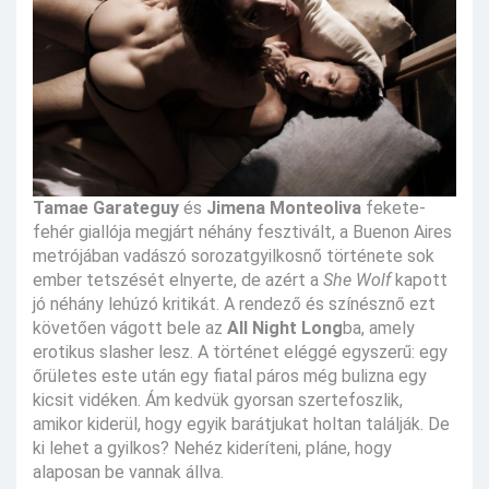
Tamae Garateguy
és
Jimena Monteoliva
fekete-
fehér giallója megjárt néhány fesztivált, a Buenon Aires
metrójában vadászó sorozatgyilkosnő története sok
ember tetszését elnyerte, de azért a
She Wolf
kapott
jó néhány lehúzó kritikát. A rendező és színésznő ezt
követően vágott bele az
All Night Long
ba, amely
erotikus slasher lesz. A történet eléggé egyszerű: egy
őrületes este után egy fiatal páros még bulizna egy
kicsit vidéken. Ám kedvük gyorsan szertefoszlik,
amikor kiderül, hogy egyik barátjukat holtan találják. De
ki lehet a gyilkos? Nehéz kideríteni, pláne, hogy
alaposan be vannak állva.