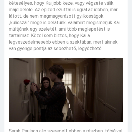
kétesélyes, hogy Kai jobb keze, vagy végzete válik
majd belőle. Az epizód ezúttal is ugrál az időben, már
látott, de nem megmagyarázott gyilkosságok
„kulisszái” mögé is belátunk, valamint megismerjük Kai
múltjának egy szeletét, ami több meglepetést is
tartalmaz. Közel sem biztos, hogy Kai a
legveszedelmesebb ebben a szektában, mert akinek
van gyenge pontja az sebezhető, legyőzhető.
Sarah Paulson alig szerepelt ebben a részben, fóbiáival