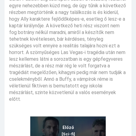
egyre nehezebben küzd meg, de úgy tűnik a következő
részben megtörténik a nagy találkozás is és kiderül,
hogy Ally karaktere fejlődőképes-e, esetleg ő lesz-e a
kaptár királynője. A következő heti rész viszont nem
fog botrány nélkül maradni, amiről a készítők nem
tehetnek kivételesen, bár kérdéses, tényleg
szükséges volt ennyire a realitás talajára hozni ezt a
horrort. A szörnyűséges Las Vegas-i tragédia után nem
lesz kellemes látni a sorozatban is egy gépfegyveres
mészárlást, de a rész már rég le volt forgatva a
tragédiát megelőzően, kihagyni pedig már nem tudják a
cselekményből. Annó a Buffy, a vámpírok réme is
véletlenül fiktíven is bemutatott egy iskolai
mészárlást, szinte közvetlenül a valós események
előtt.
Előző
[Sci-fi]