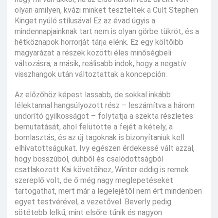
olyan amilyen, kvázi minket teszteltek a Cult Stephen
Kinget nyúló stílusával Ez az évad úgyis a
mindennapjainknak tart nem is olyan görbe tükröt, és a
hétköznapok horrorját tárja elénk. Ez egy költőibb
magyarázat a részek közötti éles minőségbeli
változásra, a másik, reálisabb indok, hogy a negatív
visszhangok után változtattak a koncepción.
Az előzőhöz képest lassabb, de sokkal inkább
lélektannal hangsúlyozott rész – leszámítva a három
undorító gyilkosságot – folytatja a szekta részletes
bemutatását, ahol felütötte a fejét a kétely, a
bomlasztás, és az új tagoknak is bizonyítaniuk kell
elhivatottságukat. Ivy egészen érdekessé vált azzal,
hogy bosszúból, dühből és csalódottságból
csatlakozott Kai követőihez, Winter eddig is remek
szereplő volt, de ő még nagy meglepetéseket
tartogathat, mert már a legelejétől nem ért mindenben
egyet testvérével, a vezetővel. Beverly pedig
sötétebb lelkű, mint elsőre tűnik és nagyon