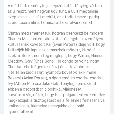
A múlt heti reményteljes epizód után tényleg vártam
az új részt, mert nagyon úgy tűnt, a Cult megtalálja
szép lassan a saját medrét, az ötödik fejezet pedig
szerencsére alá is támasztotta az elvárásaimat.
Miután megismerhettük, hogyan cserkészi be modern
Charles Mansonként áldozatait és egyben személyes
kultuszának követőit Kai (Evan Peters) ideje volt, hogy
felfedjék kik lapulnak a maszkok mögött, kikből áll a
szekta. Senkit nem fog meglepni, hogy Winter, Harrison,
Meadow, Gary (Chaz Bono – ki gondolta volna, hogy
Cher fia tehetséges színész) és a továbbra is
hiteltelen biodíszlet nyomozó követők, akik mellé
Beveryl (Adina Porter), a riporternő és csodák csodája,
Ivy (Alison Pill) csatlakoztak. Tényleg nem számít
ebben a csoportban a politikai, világnézeti
hovatartozás, céljuk, hogy Kait polgármesterré emelve
megkezdjék a tisztogatást és a félelmet felhasználva
uralkodjanak, kiemelve a magukhoz hasonló
nyomorultakat.