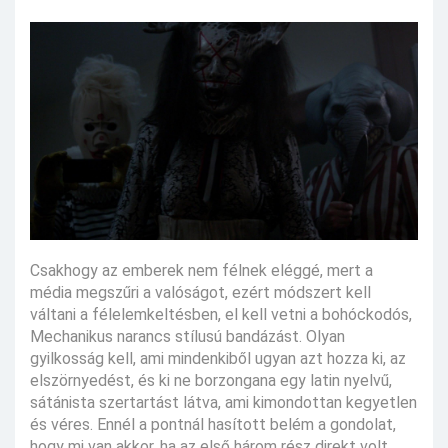
Csakhogy az emberek nem félnek eléggé, mert a
média megszűri a valóságot, ezért módszert kell
váltani a félelemkeltésben, el kell vetni a bohóckodós,
Mechanikus narancs stílusú bandázást. Olyan
gyilkosság kell, ami mindenkiből ugyan azt hozza ki, az
elszörnyedést, és ki ne borzongana egy latin nyelvű,
sátánista szertartást látva, ami kimondottan kegyetlen
és véres. Ennél a pontnál hasított belém a gondolat,
hogy mi van akkor, ha az első három rész direkt volt