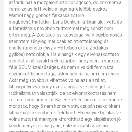
átfordulhat a mozgalom szélsőségessé, de erre nem a
feminizmus lett volna a legmegfelelőbb eszköz.
Warhol nagy, gonosz farkassá tétele
megbocsájthatatlan, Lena Dunham kritikán aluli volt, és
a feminizmus nevében tudtommal még senkit nem
öltek meg. A Zodiákus-gyilkossággal való egybemosás
szerintem tényleg már csak az ötlettelenség és
önellentmondás (hisz a Hotelben ott a Zodiákus
gyilkos) netovábbja. Ha elhangzik egy elvonatkoztató
mondat a női karakterek szájából, hogy igen, a sorozat
féle SCUM szélsőséges, és nem a valódi feminista
eszméket hangoztatja, akkor semmi bajom nem lenne.
Akár még tovább is vihették volna ezt a szálat,
kihangsúlyozva, hogy ezek a nők a szélsőséget, a
radikalizmust választják, de az elvonatkoztatás nem
történt meg úgy, mint Kai esetében, amikor a szemébe
mondták, hogy ő nem konzervatív, csupán reakcióként
kihasználja az emberek félelmét. Ha ennyire be akarták
volna mutatni, mennyire kifordítható egy alapjáraton jó
kezdeményezés, vagy hit, sokkal inkább a vallási