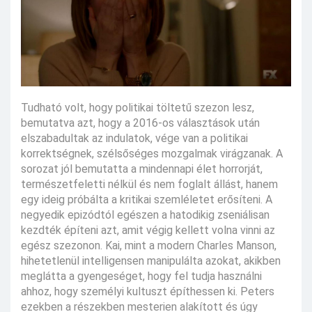
Tudható volt, hogy politikai töltetű szezon lesz,
bemutatva azt, hogy a 2016-os választások után
elszabadultak az indulatok, vége van a politikai
korrektségnek, szélsőséges mozgalmak virágzanak. A
sorozat jól bemutatta a mindennapi élet horrorját,
természetfeletti nélkül és nem foglalt állást, hanem
egy ideig próbálta a kritikai szemléletet erősíteni. A
negyedik epizódtól egészen a hatodikig zseniálisan
kezdték építeni azt, amit végig kellett volna vinni az
egész szezonon. Kai, mint a modern Charles Manson,
hihetetlenül intelligensen manipulálta azokat, akikben
meglátta a gyengeséget, hogy fel tudja használni
ahhoz, hogy személyi kultuszt építhessen ki. Peters
ezekben a részekben mesterien alakított és úgy