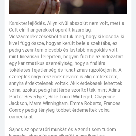
Karakterfejlődés, Allyn kívül abszolút nem volt, mert a
Cult cliffhangerekkel operált kizárólag.
Visszaemlékezésekből tudtuk meg, hogy ki kicsoda, ki
kivel függ össze, hogyan került bele a szektába, ez
pedig szerintem olcsóbb és lustább megoldás volt,
mint lineárisan felépíteni, hogyan fűzi be az áldozatait
egy karizmatikus személyiség, hogy a fináléra
tökéletes fejetlenség és fanatizmus rajzolódjon ki. A
szereplők nagy részének neveire is alig emlékszem,
annyira érdektelenek voltak. Akik érdekesek lehettek
volna, azokat pedig háttérbe szorították, mint Adina
Porter Beverlyjét, Billie Lourd Winterjét, Chayenne
Jackson, Marre Winningham, Emma Roberts, Frances
Conroy pedig tényleg többet érdemeltek volna
cameoknál.
Sajnos az operatőri munkát és a zenét sem tudom