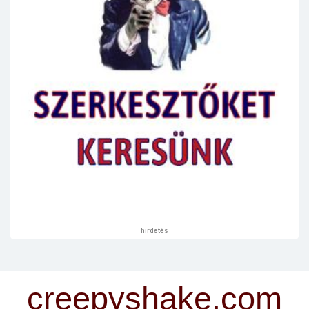
hirdetés
creepyshake.com