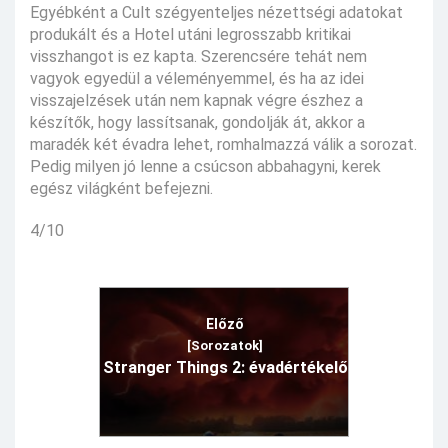
Egyébként a Cult szégyenteljes nézettségi adatokat
produkált és a Hotel utáni legrosszabb kritikai
visszhangot is ez kapta. Szerencsére tehát nem
vagyok egyedül a véleményemmel, és ha az idei
visszajelzések után nem kapnak végre észhez a
készítők, hogy lassítsanak, gondolják át, akkor a
maradék két évadra lehet, romhalmazzá válik a sorozat.
Pedig milyen jó lenne a csúcson abbahagyni, kerek
egész világként befejezni.
4/10
Előző
[Sorozatok]
Stranger Things 2: évadértékelő