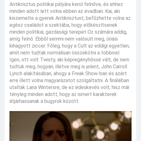
Antikrisztus politikai pályára kerül felnőve, és ehhez
minden adott lett volna ebben az évadban. Kai, aki
kiszemelte a gyerek Antikrisztust, befűzhette volna az
egész családot a szektába, hogy előkészítsenek
minden politikai, gazdasági terepet Oz számára addig,
amíg felnő. Ebből semmi nem valósult meg, óriási
kihagyott ziccer. Főleg, hogy a Cult az eddigi egyetlen,
amit nem tudtak normálisan összekötni a többivel.
Igen, ott volt Twisty, aki képregényhőssé vált, de nem
tudtuk meg, hogyan, illetve meg is jelent, John Carroll
Lynch alakításában, ahogy a Freak Show-ban és azért
erre illett volna magyarázatot szolgáltatni. A fináléban
utaltak Lana Wintersre, de ez édeskevés volt, hisz már
tényleg minden adott, hogy az ismert karakterek
átjárhassanak a bugyrok között.