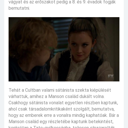
vágyat és az erőszakot pedig a 8. és 9. évadok fogják
bemutatni.
Tehát a Cultban valami sátánista szekta kiépülését
várhattuk, amihez a Manson család dukált volna.
Csakhogy sátánista vonalat egyetlen részben kaptunk,
ahol csak társadalomkritikaként szolgált, bemutatva,
hogy az emberek erre a vonalra mindig kaphatóak. Bár a
Manson család egy részletébe kaptunk betekintést,
konkrétan a Tate-gyilkosságba, teljesen elpazarolták.