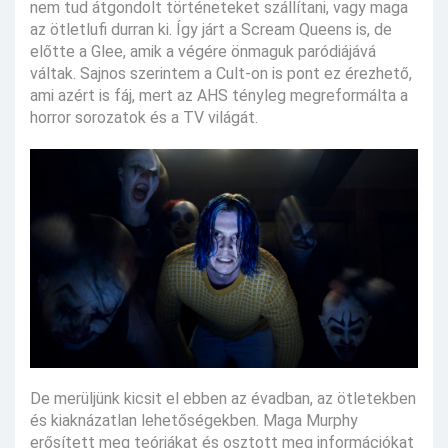
nem tud átgondolt történeteket szállítani, vagy maga
az ötletlufi durran ki. Így járt a Scream Queens is, de
előtte a Glee, amik a végére önmaguk paródiájává
váltak. Sajnos szerintem a Cult-on is pont ez érezhető,
ami azért is fáj, mert az AHS tényleg megreformálta a
horror sorozatok és a TV világát.
De merüljünk kicsit el ebben az évadban, az ötletekben
és kiaknázatlan lehetőségekben. Maga Murphy
erősített meg teóriákat és osztott meg információkat