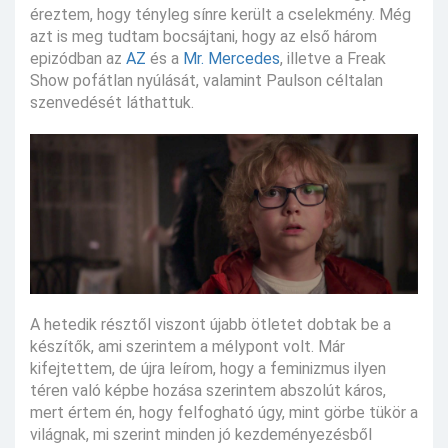
éreztem, hogy tényleg sínre került a cselekmény. Még
azt is meg tudtam bocsájtani, hogy az első három
epizódban az
AZ
és a
Mr. Mercedes
, illetve a Freak
Show pofátlan nyúlását, valamint Paulson céltalan
szenvedését láthattuk.
A hetedik résztől viszont újabb ötletet dobtak be a
készítők, ami szerintem a mélypont volt. Már
kifejtettem, de újra leírom, hogy a feminizmus ilyen
téren való képbe hozása szerintem abszolút káros,
mert értem én, hogy felfogható úgy, mint görbe tükör a
világnak, mi szerint minden jó kezdeményezésből