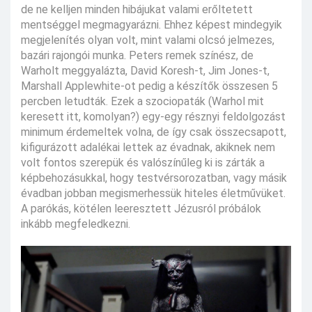
de ne kelljen minden hibájukat valami erőltetett
mentséggel megmagyarázni. Ehhez képest mindegyik
megjelenítés olyan volt, mint valami olcsó jelmezes,
bazári rajongói munka. Peters remek színész, de
Warholt meggyalázta, David Koresh-t, Jim Jones-t,
Marshall Applewhite-ot pedig a készítők összesen 5
percben letudták. Ezek a szociopaták (Warhol mit
keresett itt, komolyan?) egy-egy résznyi feldolgozást
minimum érdemeltek volna, de így csak összecsapott,
kifigurázott adalékai lettek az évadnak, akiknek nem
volt fontos szerepük és valószínűleg ki is zárták a
képbehozásukkal, hogy testvérsorozatban, vagy másik
évadban jobban megismerhessük hiteles életművüket.
A parókás, kötélen leeresztett Jézusról próbálok
inkább megfeledkezni.