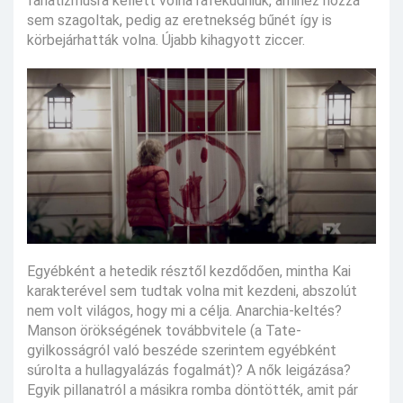
fanatizmusra kellett volna ráfeküdniük, amihez hozzá
sem szagoltak, pedig az eretnekség bűnét így is
körbejárhatták volna. Újabb kihagyott ziccer.
Egyébként a hetedik résztől kezdődően, mintha Kai
karakterével sem tudtak volna mit kezdeni, abszolút
nem volt világos, hogy mi a célja. Anarchia-keltés?
Manson örökségének továbbvitele (a Tate-
gyilkosságról való beszéde szerintem egyébként
súrolta a hullagyalázás fogalmát)? A nők leigázása?
Egyik pillanatról a másikra romba döntötték, amit pár