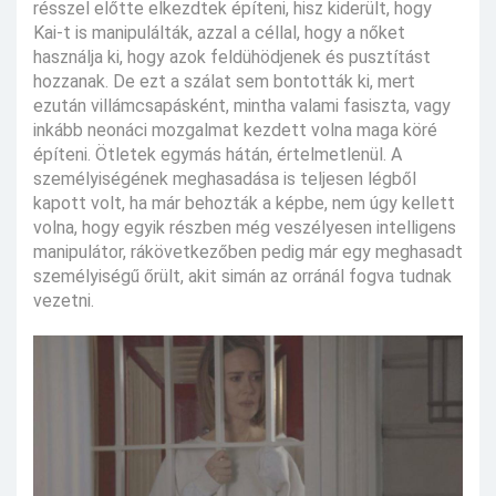
résszel előtte elkezdtek építeni, hisz kiderült, hogy
Kai-t is manipulálták, azzal a céllal, hogy a nőket
használja ki, hogy azok feldühödjenek és pusztítást
hozzanak. De ezt a szálat sem bontották ki, mert
ezután villámcsapásként, mintha valami fasiszta, vagy
inkább neonáci mozgalmat kezdett volna maga köré
építeni. Ötletek egymás hátán, értelmetlenül. A
személyiségének meghasadása is teljesen légből
kapott volt, ha már behozták a képbe, nem úgy kellett
volna, hogy egyik részben még veszélyesen intelligens
manipulátor, rákövetkezőben pedig már egy meghasadt
személyiségű őrült, akit simán az orránál fogva tudnak
vezetni.