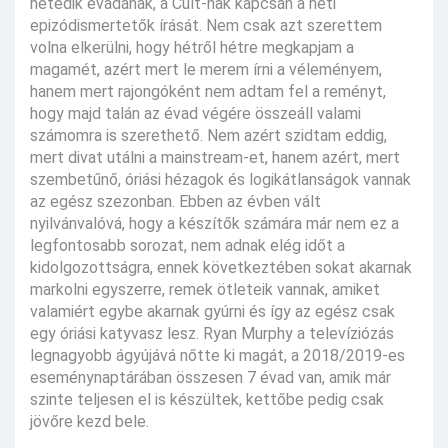
hetedik évadának, a Cult-nak kapcsán a heti
epizódismertetők írását. Nem csak azt szerettem
volna elkerülni, hogy hétről hétre megkapjam a
magamét, azért mert le merem írni a véleményem,
hanem mert rajongóként nem adtam fel a reményt,
hogy majd talán az évad végére összeáll valami
számomra is szerethető. Nem azért szidtam eddig,
mert divat utálni a mainstream-et, hanem azért, mert
szembetűnő, óriási hézagok és logikátlanságok vannak
az egész szezonban. Ebben az évben vált
nyilvánvalóvá, hogy a készítők számára már nem ez a
legfontosabb sorozat, nem adnak elég időt a
kidolgozottságra, ennek következtében sokat akarnak
markolni egyszerre, remek ötleteik vannak, amiket
valamiért egybe akarnak gyúrni és így az egész csak
egy óriási katyvasz lesz. Ryan Murphy a televíziózás
legnagyobb ágyújává nőtte ki magát, a 2018/2019-es
eseménynaptárában összesen 7 évad van, amik már
szinte teljesen el is készültek, kettőbe pedig csak
jövőre kezd bele.