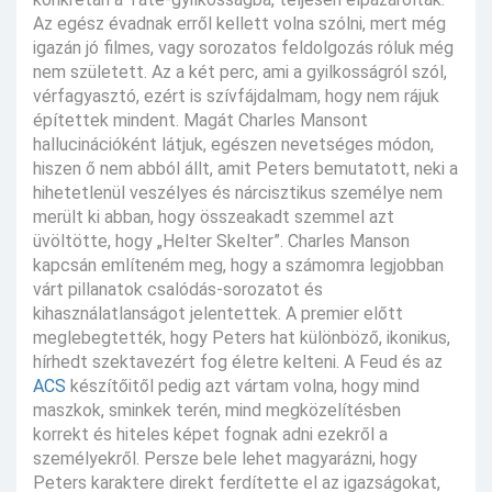
Az egész évadnak erről kellett volna szólni, mert még
igazán jó filmes, vagy sorozatos feldolgozás róluk még
nem született. Az a két perc, ami a gyilkosságról szól,
vérfagyasztó, ezért is szívfájdalmam, hogy nem rájuk
építettek mindent. Magát Charles Mansont
hallucinációként látjuk, egészen nevetséges módon,
hiszen ő nem abból állt, amit Peters bemutatott, neki a
hihetetlenül veszélyes és nárcisztikus személye nem
merült ki abban, hogy összeakadt szemmel azt
üvöltötte, hogy „Helter Skelter”. Charles Manson
kapcsán említeném meg, hogy a számomra legjobban
várt pillanatok csalódás-sorozatot és
kihasználatlanságot jelentettek. A premier előtt
meglebegtették, hogy Peters hat különböző, ikonikus,
hírhedt szektavezért fog életre kelteni. A Feud és az
ACS
készítőitől pedig azt vártam volna, hogy mind
maszkok, sminkek terén, mind megközelítésben
korrekt és hiteles képet fognak adni ezekről a
személyekről. Persze bele lehet magyarázni, hogy
Peters karaktere direkt ferdítette el az igazságokat,