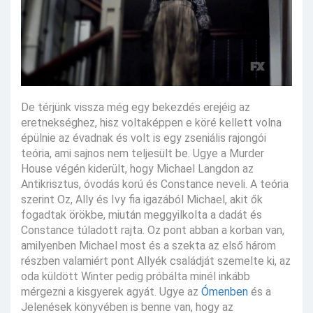
De térjünk vissza még egy bekezdés erejéig az
eretnekséghez, hisz voltaképpen e köré kellett volna
épülnie az évadnak és volt is egy zseniális rajongói
teória, ami sajnos nem teljesült be. Ugye a Murder
House végén kiderült, hogy Michael Langdon az
Antikrisztus, óvodás korú és Constance neveli. A teória
szerint Oz, Ally és Ivy fia igazából Michael, akit ők
fogadtak örökbe, miután meggyilkolta a dadát és
Constance túladott rajta. Oz pont abban a korban van,
amilyenben Michael most és a szekta az első három
részben valamiért pont Allyék családját szemelte ki, az
oda küldött Winter pedig próbálta minél inkább
mérgezni a kisgyerek agyát. Ugye az
Ómenben
és a
Jelenések könyvében is benne van, hogy az