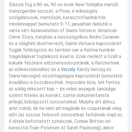
Érkezni fog a 80-as, 90-es évek New Yorkjába merülő
transzgender sorozat, a Pose; a lelkisegély
szolgálatosok, mentősök, katasztrófaelhárítók
mindennapjait bemutató 9-11; januárban debütál a
várva várt Assassination of Gianni Versace: American
Crime Story, melyben a sorozatgyilkos Andre Cunanan
és a világhírű divattervező, Gianni Versace kapcsolatát
fogják feldolgozni; és tervben van a Katrina hurrikán
tragédiájával foglalkozó évad is. Ezek mellett a Száll a
kakukk fészkére előzménysorozatának, a Ratchetnek
az előkészületeihez és a
Viszály
Károly herceg és
Diana hercegnő viszontagságos kapcsolatát bemutató
évadához is hozzákezdtek. Impozáns lista, teli fontos,
az eddig érkezett kép – és videó anyagok tanúsága
szerint hiteles és korrekt, szinte dokumentarista
jellegű, kidolgozott sorozatokkal. Murphy ért ahhoz,
amit csinál, de ha nem ad magának és csapatának elég
időt (az összes felsorolt sorozatban feltűnnek majd az
ő általa befuttatott színészek, Connie Britton-on
keresztül Evan Petersen át Sarah Paulsonig), akkor