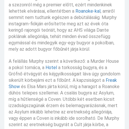
a szezonról még a premier előtt, ezért mindenkinek
lehettek elvárásai, ellentétben a
Roanoke-kal
, amiről
semmit nem tudtunk egészen a debütálásáig. Murphy
instagram-fiókján erősítette meg azt az évek óta
keringő rajongói teóriát, hogy az AHS világa Dante
poklának allegóriája, tehát minden évad összefügg
egymással és mindegyik egy-egy bugyor a pokolban,
mely az adott bugyor főbűnét járja körül.
A felállás Murphy szerint a következő: a Murder House
a pokol tornáca, a
Hotel
a torkosság bugyra, és a
Grófnő étvágyát és kéjgyilkosságait láva úgy gondolom
sikerült körbejárni ezt a főbűnt. A kapzsiságot a
Freak
Show
és Elsa Mars járta körül, míg a haragot a Roanoke
dühös telepes szellemei. A csalás bugyra az Asylum,
míg a hűtlenségé a Coven. Utóbbi két esetben kicsit
izzadságszagúnak érzem és belemagyarázásnak, mert
az Asylum inkább lehetne az eretnekség allegóriája,
vagy éppen a Coven is inkább ide sorolható. De Murphy
szerint az eretnekség bugyrát a Cult járja körbe, a