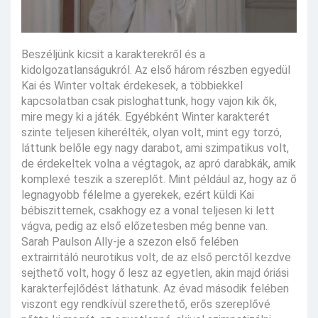
Beszéljünk kicsit a karakterekről és a
kidolgozatlanságukról. Az első három részben egyedül
Kai és Winter voltak érdekesek, a többiekkel
kapcsolatban csak pisloghattunk, hogy vajon kik ők,
mire megy ki a játék. Egyébként Winter karakterét
szinte teljesen kiherélték, olyan volt, mint egy torzó,
láttunk belőle egy nagy darabot, ami szimpatikus volt,
de érdekeltek volna a végtagok, az apró darabkák, amik
komplexé teszik a szereplőt. Mint például az, hogy az ő
legnagyobb félelme a gyerekek, ezért küldi Kai
bébiszitternek, csakhogy ez a vonal teljesen ki lett
vágva, pedig az első előzetesben még benne van.
Sarah Paulson Ally-je a szezon első felében
extrairritáló neurotikus volt, de az első perctől kezdve
sejthető volt, hogy ő lesz az egyetlen, akin majd óriási
karakterfejlődést láthatunk. Az évad második felében
viszont egy rendkívül szerethető, erős szereplővé