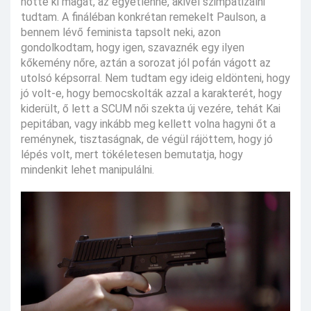
nőtte ki magát, az egyetlenné, akivel szimpatizálni
tudtam. A fináléban konkrétan remekelt Paulson, a
bennem lévő feminista tapsolt neki, azon
gondolkodtam, hogy igen, szavaznék egy ilyen
kőkemény nőre, aztán a sorozat jól pofán vágott az
utolsó képsorral. Nem tudtam egy ideig eldönteni, hogy
jó volt-e, hogy bemocskolták azzal a karakterét, hogy
kiderült, ő lett a SCUM női szekta új vezére, tehát Kai
pepitában, vagy inkább meg kellett volna hagyni őt a
reménynek, tisztaságnak, de végül rájöttem, hogy jó
lépés volt, mert tökéletesen bemutatja, hogy
mindenkit lehet manipulálni.