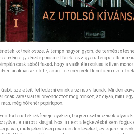
örténetek kötnek össze. A tempó nagyon gyors, de természetesn
szonylag egy darabig önismétlőnek, és a gyors tempó ellenére i
implán csak abból fakad, hogy a vaják életstílusa is ilyen mono
g ilyen unalmas az élete, amíg… de még véletlenül sem szeretné
újabb szeleteit felfedezni ennek a színes világnak. Minden egye
akár csak varázslattal örvendeztet meg minket, az olyan, mint egy
almas, még hófehér papírlapon.
yen történetek rákfenéje gyakran, hogy a csatározások olyanok,
űvel, eltartott kisujjal. Nos, itt ezt a legkevésbé sem fogjuk é
sége van, mely jelentőség gyakran döntéseket, és egész sorsok