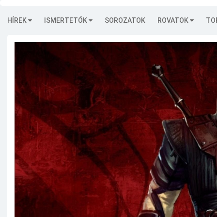
HÍREK
ISMERTETŐK
SOROZATOK
ROVATOK
TO