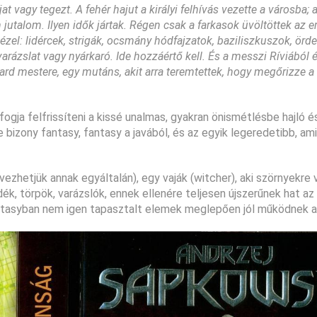
jat vagy tegezt. A fehér hajut a királyi felhívás vezette a városba;
 jutalom. Ilyen idők jártak. Régen csak a farkasok üvöltöttek az 
l: lidércek, strigák, ocsmány hódfajzatok, baziliszkuszok, örde
arázslat vagy nyárkaró. Ide hozzáértő kell. És a messzi Ríviából 
kard mestere, egy mutáns, akit arra teremtettek, hogy megőrizze a
fogja felfrissíteni a kissé unalmas, gyakran önismétlésbe hajló é
izony fantasy, fantasy a javából, és az egyik legeredetibb, ami
ezhetjük annak egyáltalán), egy vaják (witcher), aki szörnyekre 
ék, törpök, varázslók, ennek ellenére teljesen újszerűnek hat az
fantasyban nem igen tapasztalt elemek meglepően jól működnek 