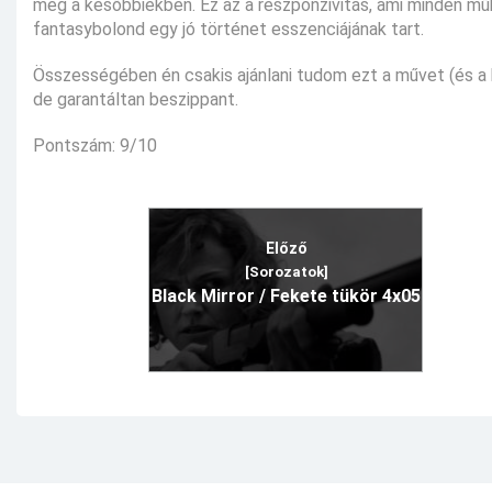
meg a későbbiekben. Ez az a reszponzivitás, ami minden műkö
fantasybolond egy jó történet esszenciájának tart.
Összességében én csakis ajánlani tudom ezt a művet (és a b
de garantáltan beszippant.
Pontszám: 9/10
Előző
[Sorozatok]
Black Mirror / Fekete tükör 4x05