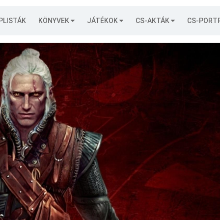
PLISTÁK
KÖNYVEK
JÁTÉKOK
CS-AKTÁK
CS-PORT