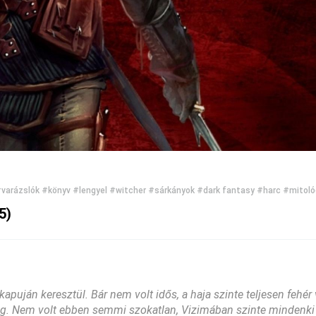
varázslók
#könyv
#lengyel
#witcher
#sárkányok
#dark fantasy
#harc
#mitoló
5)
 kapuján keresztül. Bár nem volt idős, a haja szinte teljesen fehér
 függ. Nem volt ebben semmi szokatlan, Vizimában szinte mindenki 