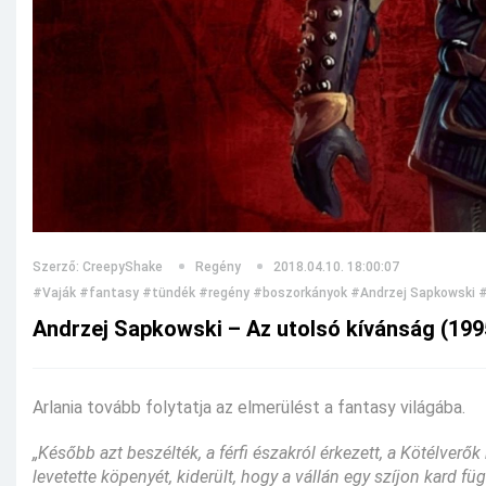
Szerző: CreepyShake
Regény
2018.04.10. 18:00:07
#Vaják
#fantasy
#tündék
#regény
#boszorkányok
#Andrzej Sapkowski
#
Andrzej Sapkowski – Az utolsó kívánság (199
Arlania tovább folytatja az elmerülést a fantasy világába.
„Később azt beszélték, a férfi északról érkezett, a Kötélverők
levetette köpenyét, kiderült, hogy a vállán egy szíjon kard