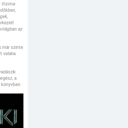
 a Vizima
erdőkben,
gek,
érkezett
 világban az
s már szinte
t valaha
vadászik
 egész, a
a könyvben.