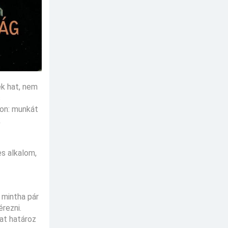
ek hat, nem
s
ton: munkát
k
s alkalom,
 mintha pár
rezni.
at határoz