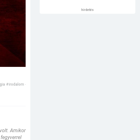
hirdetés
gia
#irodalom
#vér
#manók
 volt. Amikor
fegyverrel