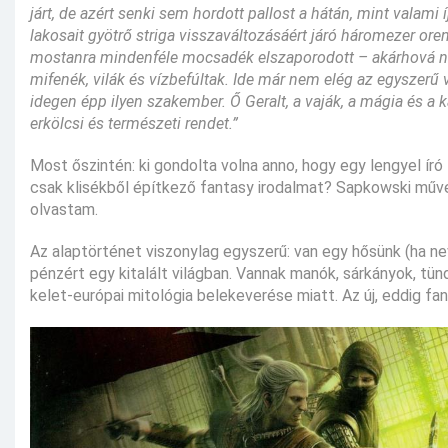
járt, de azért senki sem hordott pallost a hátán, mint valami í
lakosait gyötrő striga visszaváltozásáért járó háromezer oren
mostanra mindenféle mocsadék elszaporodott – akárhová néze
mifenék, vilák és vízbefúltak. Ide már nem elég az egyszerű v
idegen épp ilyen szakember. Ő Geralt, a vaják, a mágia és a 
erkölcsi és természeti rendet.”
Most őszintén: ki gondolta volna anno, hogy egy lengyel író 
csak klisékből építkező fantasy irodalmat? Sapkowski műve b
olvastam.
Az alaptörténet viszonylag egyszerű: van egy hősünk (ha nev
pénzért egy kitalált világban. Vannak manók, sárkányok, tünd
kelet-európai mitológia belekeverése miatt. Az új, eddig 