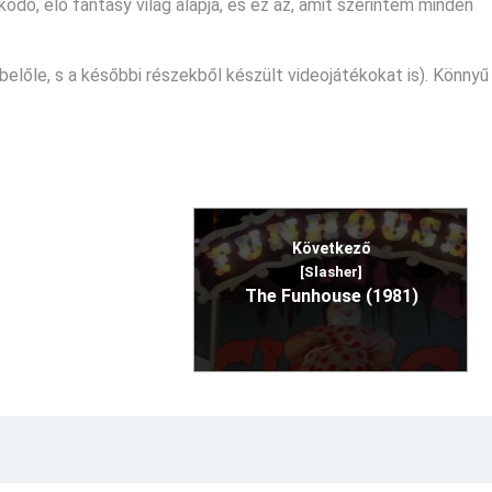
dő, élő fantasy világ alapja, és ez az, amit szerintem minden
előle, s a későbbi részekből készült videojátékokat is). Könnyű
Következő
[Slasher]
The Funhouse (1981)