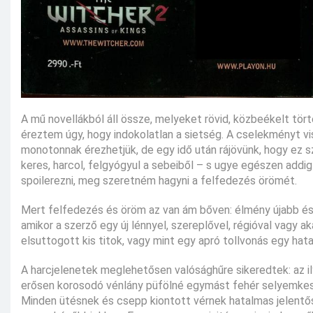
A mű novellákból áll össze, melyeket rövid, közbeékelt t
éreztem úgy, hogy indokolatlan a sietség. A cselekményt vi
monotonnak érezhetjük, de egy idő után rájövünk, hogy ez sz
keres, harcol, felgyógyul a sebeiből – s ugye egészen addi
spoilerezni, meg szeretném hagyni a felfedezés örömét.
Mert felfedezés és öröm az van ám bőven: élmény újabb és 
amikor a szerző egy új lénnyel, szereplővel, régióval vagy 
elsuttogott kis titok, vagy mint egy apró tollvonás egy hat
A harcjelenetek meglehetősen valósághűre sikeredtek: az il
erősen korosodó vénlány püfölné egymást fehér selyemkeszty
Minden ütésnek és csepp kiontott vérnek hatalmas jelentő