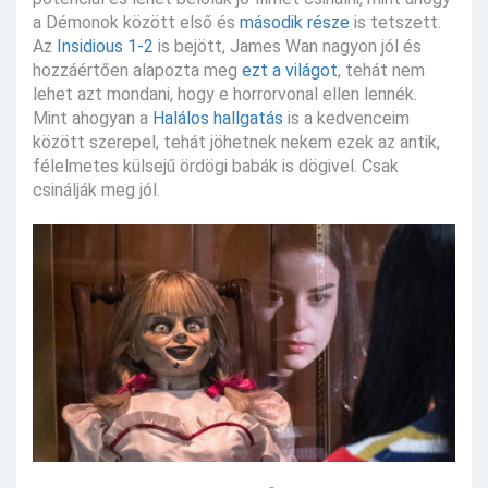
a Démonok között első és
második része
is tetszett.
Az
Insidious 1-2
is bejött, James Wan nagyon jól és
hozzáértően alapozta meg
ezt a világot
, tehát nem
lehet azt mondani, hogy e horrorvonal ellen lennék.
Mint ahogyan a
Halálos hallgatás
is a kedvenceim
között szerepel, tehát jöhetnek nekem ezek az antik,
félelmetes külsejű ördögi babák is dögivel. Csak
csinálják meg jól.