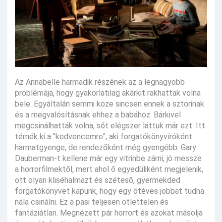
Az Annabelle harmadik részének az a legnagyobb
problémája, hogy gyakorlatilag akárkit rakhattak volna
bele. Egyáltalán semmi köze sincsen ennek a sztorinak
és a megvalósításnak ehhez a babához. Bárkivel
megcsinálhatták volna, sőt elégszer láttuk már ezt. Itt
térnék ki a "kedvencemre", aki forgatókönyvíróként
harmatgyenge, de rendezőként még gyengébb. Gary
Dauberman-t kellene már egy vitrinbe zárni, jó messze
a horrorfilmektől, mert ahol ő egyedüliként megjelenik,
ott olyan kliséhalmazt és széteső, gyermekded
forgatókönyvet kapunk, hogy egy ötéves jobbat tudna
nála csinálni. Ez a pasi teljesen ötlettelen és
fantáziátlan. Megnézett pár horrort és azokat másolja