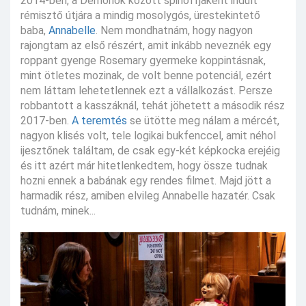
2014-ben, a Démonok között spinoffjaként indult
rémisztő útjára a mindig mosolygós, ürestekintető
baba,
Annabelle
. Nem mondhatnám, hogy nagyon
rajongtam az első részért, amit inkább neveznék egy
roppant gyenge Rosemary gyermeke koppintásnak,
mint ötletes mozinak, de volt benne potenciál, ezért
nem láttam lehetetlennek ezt a vállalkozást. Persze
robbantott a kasszáknál, tehát jöhetett a második rész
2017-ben.
A teremtés
se ütötte meg nálam a mércét,
nagyon klisés volt, tele logikai bukfenccel, amit néhol
ijesztőnek találtam, de csak egy-két képkocka erejéig
és itt azért már hitetlenkedtem, hogy össze tudnak
hozni ennek a babának egy rendes filmet. Majd jött a
harmadik rész, amiben elvileg Annabelle hazatér. Csak
tudnám, minek...