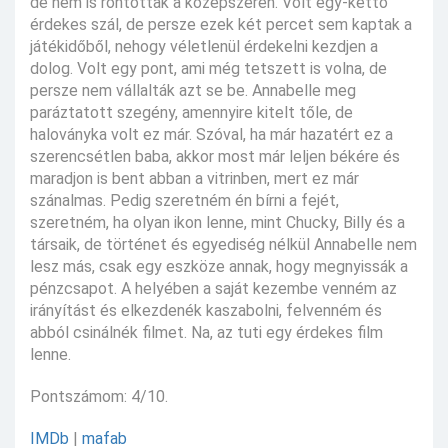
de nem is rontottak a középszeren. Volt egy-kettő
érdekes szál, de persze ezek két percet sem kaptak a
játékidőből, nehogy véletlenül érdekelni kezdjen a
dolog. Volt egy pont, ami még tetszett is volna, de
persze nem vállalták azt se be. Annabelle meg
paráztatott szegény, amennyire kitelt tőle, de
haloványka volt ez már. Szóval, ha már hazatért ez a
szerencsétlen baba, akkor most már leljen békére és
maradjon is bent abban a vitrinben, mert ez már
szánalmas. Pedig szeretném én bírni a fejét,
szeretném, ha olyan ikon lenne, mint Chucky, Billy és a
társaik, de történet és egyediség nélkül Annabelle nem
lesz más, csak egy eszköze annak, hogy megnyissák a
pénzcsapot. A helyében a saját kezembe venném az
irányítást és elkezdenék kaszabolni, felvenném és
abból csinálnék filmet. Na, az tuti egy érdekes film
lenne.
Pontszámom: 4/10.
IMDb
|
mafab