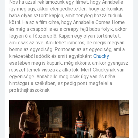
Nos ha azzal reklámozunk egy filmet, hogy Annabelle
így meg úgy, akkor elengedhetetlen, hogy az ikonikus
baba olyan sztorit kapjon, amit tényleg hozzá tudunk
kötni. Ha az a film címe, hogy Annabelle Comes Home
és még a csapból is ez a creepy fejű baba folyik, akkor
legyen ő a főszereplő. Kapjon egy olyan történetet,
ami csak az övé. Ami lehet ismerős, de mégis megvan
benne az egyediség. Pontosan az az egyediség, ami a
kinézetéből adódik és amit egyébként
Chucky
esetében meg is kapunk, még akkoris, amikor gyengusz
résszel térnek vissza az alkotók. Mert Chuckynak van
egyénisége. Annabelle meg csak úgy van és néha
hintázgat a székében, ez pedig pont megfelel a
profithajhászoknak.