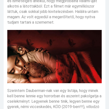
és ismételgeti anélkül, hogy megpróbálna valami újat
alkotni a látottakból. Ezt a filmet már egymilliószor
láttuk, csak sokkal jobb kivitelezésben. Halálra untam
magam. Az volt egyedül a megerőltető, hogy nyitva
tudjam tartani a szememet.
Szerintem Dauberman-nak van egy listája, hogy minek
kell benne lennie egy horrorban és aszerint pakolgatja a
cselekményt. Legyenek benne tinik, legyen benne egy
gyerek, némi vicceskedés, KÖD (2019-ben!!!), villodzó