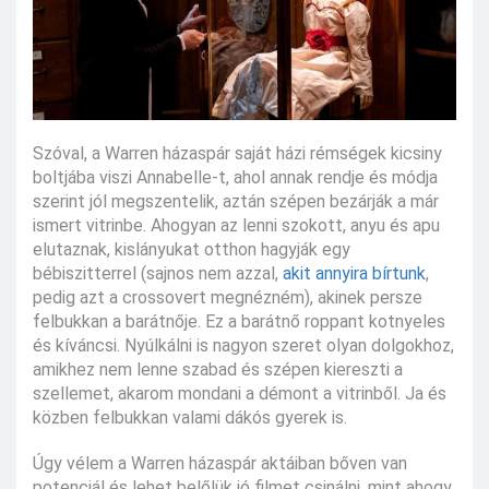
Szóval, a Warren házaspár saját házi rémségek kicsiny
boltjába viszi Annabelle-t, ahol annak rendje és módja
szerint jól megszentelik, aztán szépen bezárják a már
ismert vitrinbe. Ahogyan az lenni szokott, anyu és apu
elutaznak, kislányukat otthon hagyják egy
bébiszitterrel (sajnos nem azzal,
akit annyira bírtunk
,
pedig azt a crossovert megnézném), akinek persze
felbukkan a barátnője. Ez a barátnő roppant kotnyeles
és kíváncsi. Nyúlkálni is nagyon szeret olyan dolgokhoz,
amikhez nem lenne szabad és szépen kiereszti a
szellemet, akarom mondani a démont a vitrinből. Ja és
közben felbukkan valami dákós gyerek is.
Úgy vélem a Warren házaspár aktáiban bőven van
potenciál és lehet belőlük jó filmet csinálni, mint ahogy