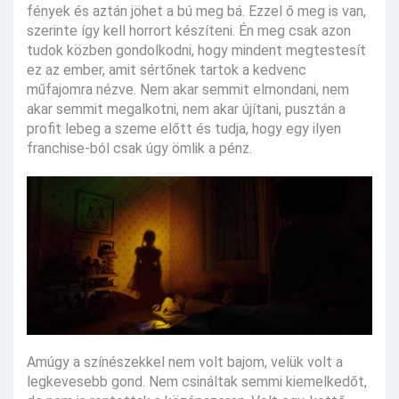
fények és aztán jöhet a bú meg bá. Ezzel ő meg is van,
szerinte így kell horrort készíteni. Én meg csak azon
tudok közben gondolkodni, hogy mindent megtestesít
ez az ember, amit sértőnek tartok a kedvenc
műfajomra nézve. Nem akar semmit elmondani, nem
akar semmit megalkotni, nem akar újítani, pusztán a
profit lebeg a szeme előtt és tudja, hogy egy ilyen
franchise-ból csak úgy ömlik a pénz.
Amúgy a színészekkel nem volt bajom, velük volt a
legkevesebb gond. Nem csináltak semmi kiemelkedőt,