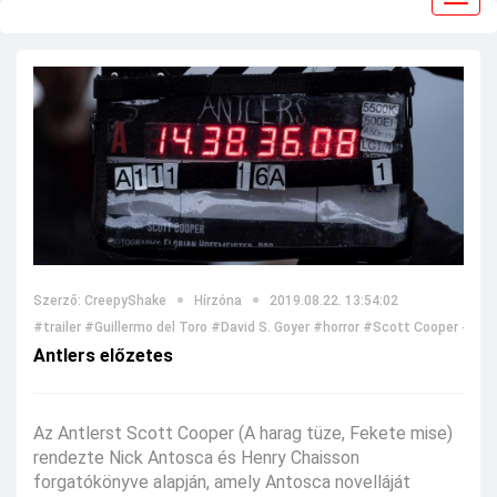
navig
Szerző: CreepyShake
Hírzóna
2019.08.22. 13:54:02
#trailer
#Guillermo del Toro
#David S. Goyer
#horror
#Scott Cooper
#Antl
Antlers előzetes
Az Antlerst Scott Cooper (A harag tüze, Fekete mise)
rendezte Nick Antosca és Henry Chaisson
forgatókönyve alapján, amely Antosca novelláját