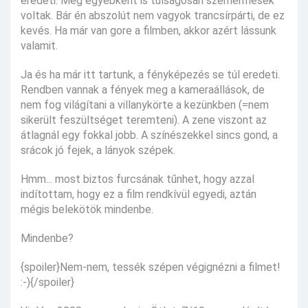
eredeti. Meg egyébként is túlságosan szemérmesek
voltak. Bár én abszolút nem vagyok trancsírpárti, de ez
kevés. Ha már van gore a filmben, akkor azért lássunk
valamit.
Ja és ha már itt tartunk, a fényképezés se túl eredeti.
Rendben vannak a fények meg a kameraállások, de
nem fog világítani a villanykörte a kezünkben (=nem
sikerült feszültséget teremteni). A zene viszont az
átlagnál egy fokkal jobb. A színészekkel sincs gond, a
srácok jó fejek, a lányok szépek.
Hmm... most biztos furcsának tűnhet, hogy azzal
indítottam, hogy ez a film rendkívül egyedi, aztán
mégis belekötök mindenbe.
Mindenbe?
{spoiler}Nem-nem, tessék szépen végignézni a filmet!
:-){/spoiler}