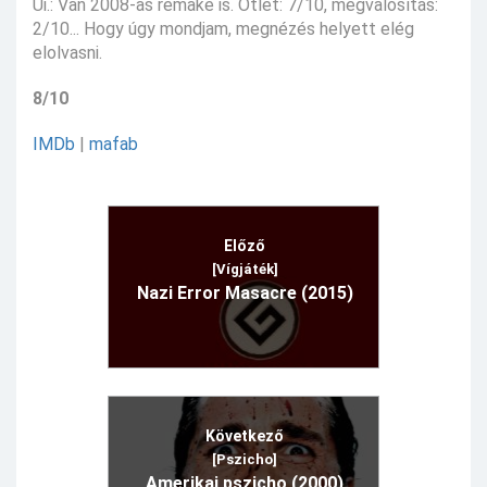
Ui.: Van 2008-as remake is. Ötlet: 7/10, megvalósítás:
2/10... Hogy úgy mondjam, megnézés helyett elég
elolvasni.
8/10
IMDb
|
mafab
Előző
[Vígjáték]
Nazi Error Masacre (2015)
Következő
[Pszicho]
Amerikai pszicho (2000)