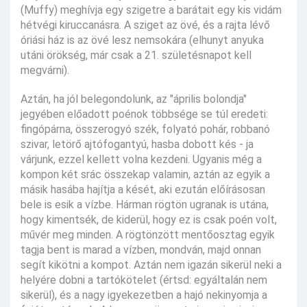
(Muffy) meghívja egy szigetre a barátait egy kis vidám
hétvégi kiruccanásra. A sziget az övé, és a rajta lévő
óriási ház is az övé lesz nemsokára (elhunyt anyuka
utáni örökség, már csak a 21. születésnapot kell
megvárni).
Aztán, ha jól belegondolunk, az "április bolondja"
jegyében előadott poénok többsége se túl eredeti:
fingópárna, összerogyó szék, folyató pohár, robbanó
szivar, letörő ajtófogantyú, hasba dobott kés - ja
várjunk, ezzel kellett volna kezdeni. Ugyanis még a
kompon két srác összekap valamin, aztán az egyik a
másik hasába hajítja a kését, aki ezután előírásosan
bele is esik a vízbe. Hárman rögtön ugranak is utána,
hogy kimentsék, de kiderül, hogy ez is csak poén volt,
művér meg minden. A rögtönzött mentőosztag egyik
tagja bent is marad a vízben, mondván, majd onnan
segít kikötni a kompot. Aztán nem igazán sikerül neki a
helyére dobni a tartókötelet (értsd: egyáltalán nem
sikerül), és a nagy igyekezetben a hajó nekinyomja a