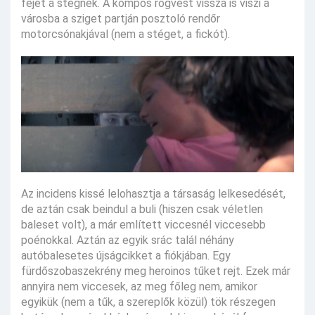
fejét a stégnek. A kompos rögvest vissza is viszi a
városba a sziget partján posztoló rendőr
motorcsónakjával (nem a stéget, a fickót).
Az incidens kissé lelohasztja a társaság lelkesedését,
de aztán csak beindul a buli (hiszen csak véletlen
baleset volt), a már említett viccesnél viccesebb
poénokkal. Aztán az egyik srác talál néhány
autóbalesetes újságcikket a fiókjában. Egy
fürdőszobaszekrény meg heroinos tűket rejt. Ezek már
annyira nem viccesek, az meg főleg nem, amikor
egyikük (nem a tűk, a szereplők közül) tök részegen