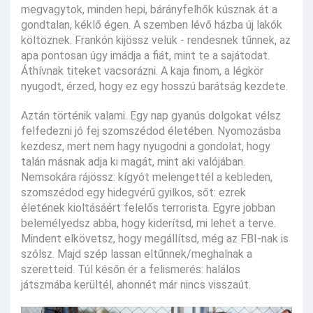
megvagytok, minden hepi, bárányfelhők kúsznak át a
gondtalan, kéklő égen. A szemben lévő házba új lakók
költöznek. Frankón kijössz velük - rendesnek tűnnek, az
apa pontosan úgy imádja a fiát, mint te a sajátodat.
Áthívnak titeket vacsorázni. A kaja finom, a légkör
nyugodt, érzed, hogy ez egy hosszú barátság kezdete.
Aztán történik valami. Egy nap gyanús dolgokat vélsz
felfedezni jó fej szomszédod életében. Nyomozásba
kezdesz, mert nem hagy nyugodni a gondolat, hogy
talán másnak adja ki magát, mint aki valójában.
Nemsokára rájössz: kígyót melengettél a kebleden,
szomszédod egy hidegvérű gyilkos, sőt: ezrek
életének kioltásáért felelős terrorista. Egyre jobban
belemélyedsz abba, hogy kiderítsd, mi lehet a terve.
Mindent elkövetsz, hogy megállítsd, még az FBI-nak is
szólsz. Majd szép lassan eltűnnek/meghalnak a
szeretteid. Túl későn ér a felismerés: halálos
játszmába kerültél, ahonnét már nincs visszaút.