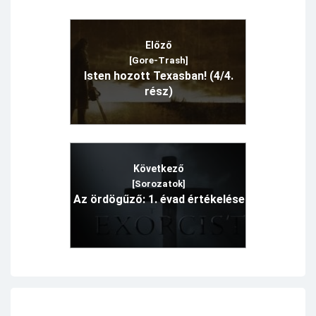
Előző
[Gore-Trash]
Isten hozott Texasban! (4/4.
rész)
Következő
[Sorozatok]
Az ördögűző: 1. évad értékelése