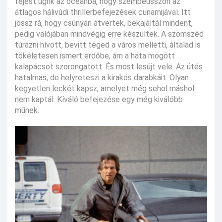
fejest ugrik az óceánba, hogy szembeússzon az
átlagos hálivúdi thrillerbefejezések cunamijával. Itt
jössz rá, hogy csúnyán átvertek, bekajáltál mindent,
pedig valójában mindvégig erre készültek. A szomszéd
túrázni hívott, bevitt téged a város melletti, általad is
tökéletesen ismert erdőbe, ám a háta mögött
kalapácsot szorongatott. És most lesújt vele. Az ütés
hatalmas, de helyreteszi a kirakós darabkáit. Olyan
kegyetlen leckét kapsz, amelyet még sehol máshol
nem kaptál. Kíváló befejezése egy még kiválóbb
műnek.