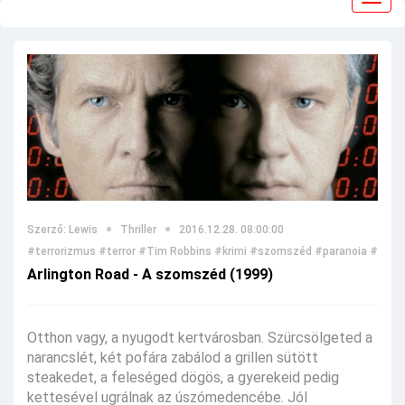
navig
Szerző: Lewis
Thriller
2016.12.28. 08:00:00
#terrorizmus
#terror
#Tim Robbins
#krimi
#szomszéd
#paranoia
#thrill
Arlington Road - A szomszéd (1999)
Otthon vagy, a nyugodt kertvárosban. Szürcsölgeted a
narancslét, két pofára zabálod a grillen sütött
steakedet, a feleséged dögös, a gyerekeid pedig
kettesével ugrálnak az úszómedencébe. Jól