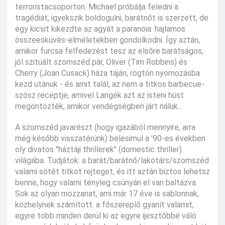
terroristacsoporton. Michael próbálja feledni a
tragédiát, igyekszik boldogulni, barátnőt is szerzett, de
egy kicsit kikezdte az agyát a paranoia: hajlamos
összeesküvés-elméletekben gondolkodni. Így aztán,
amikor furcsa felfedezést tesz az elsőre barátságos,
jól szituált szomszéd pár, Oliver (Tim Robbins) és
Cherry (Joan Cusack) háza táján, rögtön nyomozásba
kezd utánuk - és amit talál, az nem a titkos barbecue-
szósz receptje, amivel Langék azt az isteni húst
megöntözték, amikor vendégségben járt náluk...
A szomszéd javarészt (hogy igazából mennyire, arra
még később visszatérünk) belesimul a '90-es években
oly divatos "háztáji thrillerek" (domestic thriller)
világába. Tudjátok: a barát/barátnő/lakótárs/szomszéd
valami sötét titkot rejteget, és itt aztán biztos lehetsz
benne, hogy valami tényleg csúnyán el van baltázva.
Sok az olyan mozzanat, ami már 17 éve is sablonnak,
közhelynek számított: a főszereplő gyanít valamit,
egyre több minden derül ki az egyre ijesztőbbé váló