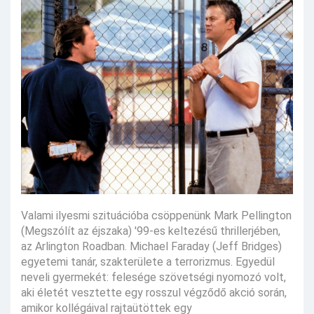
Valami ilyesmi szituációba csöppenünk Mark Pellington
(Megszólít az éjszaka) '99-es keltezésű thrillerjében,
az Arlington Roadban. Michael Faraday (Jeff Bridges)
egyetemi tanár, szakterülete a terrorizmus. Egyedül
neveli gyermekét: felesége szövetségi nyomozó volt,
aki életét vesztette egy rosszul végződő akció során,
amikor kollégáival rajtaütöttek egy