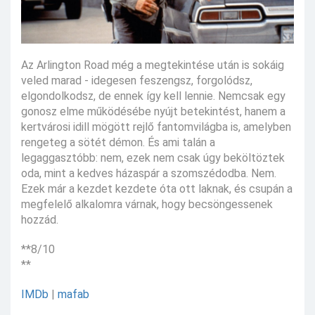
Az Arlington Road még a megtekintése után is sokáig
veled marad - idegesen feszengsz, forgolódsz,
elgondolkodsz, de ennek így kell lennie. Nemcsak egy
gonosz elme működésébe nyújt betekintést, hanem a
kertvárosi idill mögött rejlő fantomvilágba is, amelyben
rengeteg a sötét démon. És ami talán a
legaggasztóbb: nem, ezek nem csak úgy beköltöztek
oda, mint a kedves házaspár a szomszédodba. Nem.
Ezek már a kezdet kezdete óta ott laknak, és csupán a
megfelelő alkalomra várnak, hogy becsöngessenek
hozzád.
**8/10
**
IMDb
|
mafab