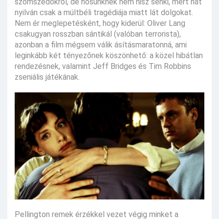
szomszédokról, de hősünknek nem hisz senki, mert hát
nyilván csak a múltbéli tragédiája miatt lát dolgokat.
Nem ér meglepetésként, hogy kiderül: Oliver Lang
csakugyan rosszban sántikál (valóban terrorista),
azonban a film mégsem válik ásításmaratonná, ami
leginkább két tényezőnek köszönhető: a közel hibátlan
rendezésnek, valamint Jeff Bridges és Tim Robbins
zseniális játékának.
Pellington remek érzékkel vezet végig minket a