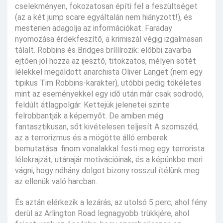
cselekményen, fokozatosan építi fel a feszültséget
(az a két jump scare egyáltalán nem hiányzott!), és
mesterien adagolja az információkat. Faraday
nyomozása érdekfeszítő, a krimiszál végig izgalmasan
tálalt. Robbins és Bridges bríllírozik: előbbi zavarba
ejtően jól hozza az ijesztő, titokzatos, mélyen sötét
lélekkel megáldott anarchista Oliver Langet (nem egy
tipikus Tim Robbins-karakter), utóbbi pedig tökéletes
mint az eseményekkel egy idő után már csak sodrodó,
feldúlt átlagpolgár. Kettejük jelenetei szinte
felrobbantják a képernyőt. De amiben még
fantasztikusan, sőt kivételesen teljesít A szomszéd,
az a terrorizmus és a mögötte álló emberek
bemutatása: finom vonalakkal festi meg egy terrorista
lélekrajzát, utánajár motivációinak, és a képünkbe meri
vágni, hogy néhány dolgot bizony rosszul ítélünk meg
az ellenük való harcban.
És aztán elérkezik a lezárás, az utolsó 5 perc, ahol fény
derül az Arlington Road legnagyobb trükkjére, ahol