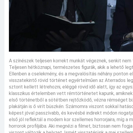
A színészek teljesen korrekt munkát végeznek, senkit nem tu
Teljesen hétköznapi, természetes figurák, akik a lehető le
Ellenben a cselekmény, és a megvalósítás néhány ponton el
visszatekintő rövid történet egyértelműen az Aterrados leg
sztorit kellett létrehozni, eléggé rövid idő alatt, így az eg
klasszikus értelemben vett rémtörténetet kapunk, amiknek 
első történetből a sötétben rejtőzködő, vézna rémséget biz
plakátján is ő virít büszkén. Számomra viszont sokkal hatáso
képest jóval passzívabb, és kevésbé indirekt módon riogatj
első jól reflektál a modern kor szellemes horrorjaira, míg a 
horrorok profiljába. Aki megnézi a filmet, biztosan nem fogj
viszont változik a helyzet. Ismét visszatérünk a mai szell