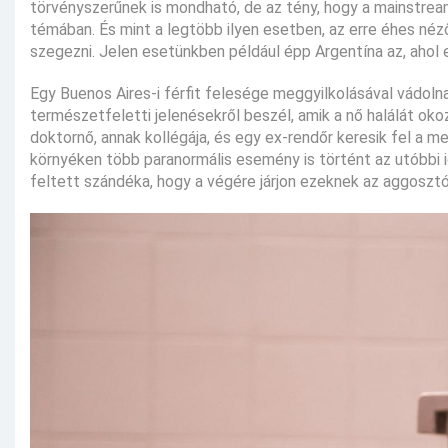
törvényszerűnek is mondható, de az tény, hogy a mainstream
témában. És mint a legtöbb ilyen esetben, az erre éhes néz
szegezni. Jelen esetünkben például épp Argentína az, ahol
Egy Buenos Aires-i férfit felesége meggyilkolásával vádoln
természetfeletti jelenésekről beszél, amik a nő halálát ok
doktornő, annak kollégája, és egy ex-rendőr keresik fel a m
környéken több paranormális esemény is történt az utóbbi 
feltett szándéka, hogy a végére járjon ezeknek az aggoszt