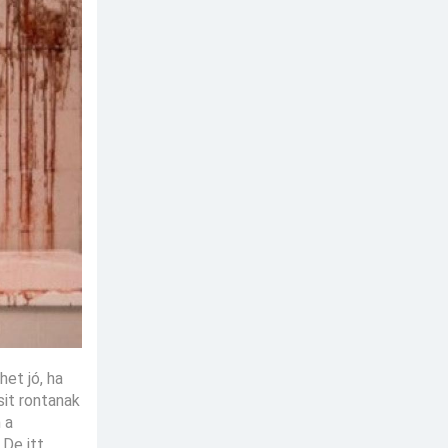
het jó, ha
sit rontanak
 a
 De itt