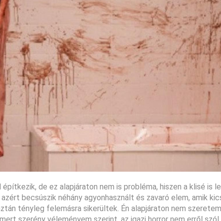
pítkezik, de ez alapjáraton nem is probléma, hiszen a klisé is le
a azért becsúszik néhány agyonhasznált és zavaró elem, amik kic
ztán tényleg felemásra sikerültek. Én alapjáraton nem szeretem
mert szerény véleményem szerint, az igazi horror nem erről szól.