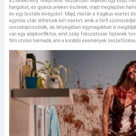
a cselekmény felépítése. Kezdetben teljesen úgy indul, mint
hangokat, és gyanús jeleket észlelek, majd meglepően hama
és egy brutális kivégzést. Majd, miután a tragikus esetet át
egymás után láthatunk két esetet, amik a férfi szomszédja
összekapcsolódik, de lényegében egymagukban is megállják 
van egy alapkonfliktus, amit szép fokozatosan fejtenek tov
film utolsó harmada, ami a korábbi események összefűzése, 