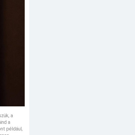
zük, a
ind a
nt például,