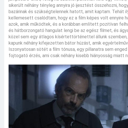
sikerült néhány tényleg annyira jó ijesztést összehozni, h
bazárinak és szükségtelennek hatott, amit kaptam. Tehát i
kellemesett csalódtam, hogy ez a film képes volt ennyire h
azok, amik működtek, és a korábban említett pozitívan felh
és hátborzongató hangulat lengi be az egész filmet, és ágy
közel sem egy átlagos kísértettörténettel állunk szemben,
kapunk néhány kifejezetten bátor húzást, amik egyértelművé 
Iszonyatosan sötét a film tónusa, egy pillanatra sem enged
fojtogató érzés, ami csak néhány kisebb hiányosság miatt ne