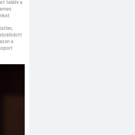
t találni a
rdemes
nkat.
atlan,
alizálódott
nazon a
soport