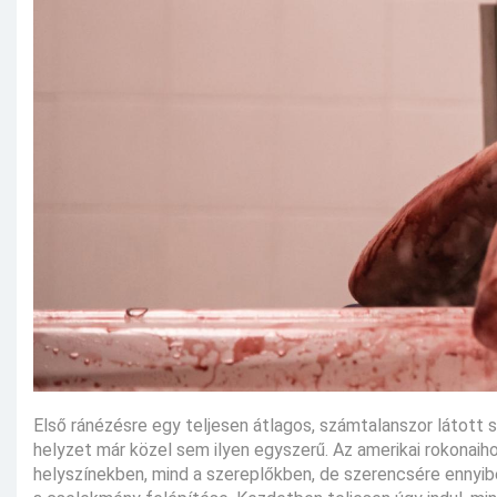
Első ránézésre egy teljesen átlagos, számtalanszor látott
helyzet már közel sem ilyen egyszerű. Az amerikai rokonaih
helyszínekben, mind a szereplőkben, de szerencsére ennyiben