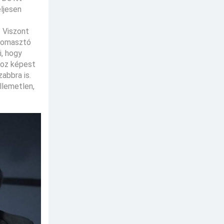
eljesen
s
. Viszont
nyomasztó
i, hogy
hoz képest
abbra is.
llemetlen,