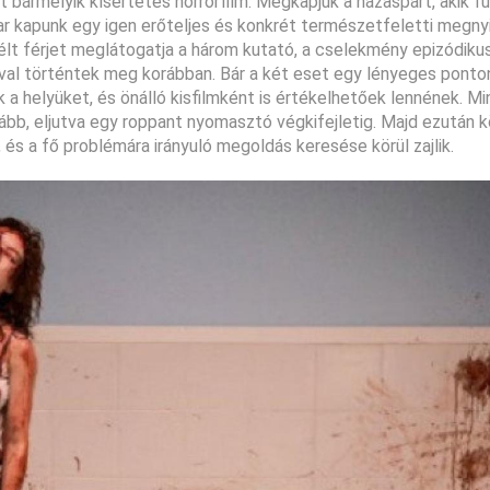
 bármelyik kísértetes horrorfilm. Megkapjuk a házaspárt, akik f
r kapunk egy igen erőteljes és konkrét természetfeletti megnyi
élt férjet meglátogatja a három kutató, a cselekmény epizódikuss
ival történtek meg korábban. Bár a két eset egy lényeges pont
a helyüket, és önálló kisfilmként is értékelhetőek lennének. M
ább, eljutva egy roppant nyomasztó végkifejletig. Majd ezután 
és a fő problémára irányuló megoldás keresése körül zajlik.