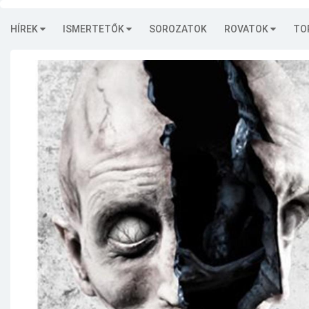
HÍREK
ISMERTETŐK
SOROZATOK
ROVATOK
TO