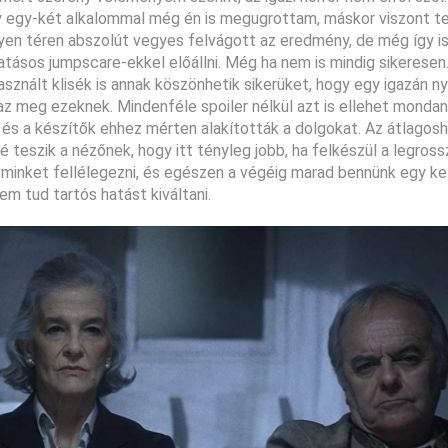
ogy egy-két alkalommal még én is megugrottam, máskor viszont t
lyen téren abszolút vegyes felvágott az eredmény, de még így i
atásos jumpscare-ekkel előállni. Még ha nem is mindig sikeresen
asznált klisék is annak köszönhetik sikerüket, hogy egy igazán 
az meg ezeknek. Mindenféle spoiler nélkül azt is ellehet mondan
 és a készítők ehhez mérten alakították a dolgokat. Az átlagos
teszik a nézőnek, hogy itt tényleg jobb, ha felkészül a legrossz
 minket fellélegezni, és egészen a végéig marad bennünk egy ke
m tud tartós hatást kiváltani.