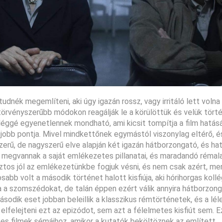
dnék megemlíteni, aki úgy igazán rossz, vagy irritáló lett voln
gtörvényszerűbb módokon reagálják le a körülöttük és velük tört
éggé egyenetlennek mondható, ami kicsit tompítja a film hatásá
jobb pontja. Mivel mindkettőnek egymástól viszonylag eltérő, é
yszerű, de nagyszerű elve alapján két igazán hátborzongató, és ha
megvannak a saját emlékezetes pillanatai, és maradandó rémalak
tos jól az emlékezetünkbe fogjuk vésni, és nem csak azért, mer
sabb volt a második történet halott kisfiúja, aki hórihorgas koll
a a szomszédokat, de talán éppen ezért válik annyira hátborzon
második eset jobban beleillik a klasszikus rémtörténetek, és a lél
a elfelejteni ezt az epizódot, sem azt a félelmetes kisfiút sem. 
emes filmek sémáihoz, amikor a kutatók beköltöznek az említett