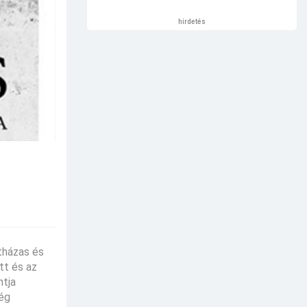
hirdetés
tházas és
tt és az
ntja
még