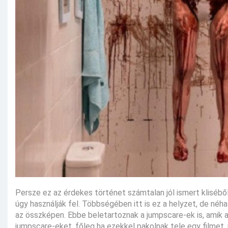
Persze ez az érdekes történet számtalan jól ismert kliséből é
úgy használják fel. Többségében itt is ez a helyzet, de néh
az összképen. Ebbe beletartoznak a jumpscare-ek is, amik a
jumpscare-eket, főleg ha ezekkel pakolnak tele egy filmet, 