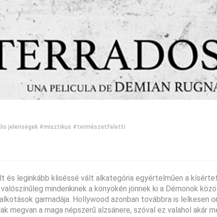
is jelenségek
#misztikus
#természetfeletti
t és leginkább kliséssé vált alkategória egyértelműen a kísérte
r valószínűleg mindenkinek a könyökén jönnek ki a Démonok közö
 alkotások garmadája. Hollywood azonban továbbra is lelkesen o
nak megvan a maga népszerű alzsánere, szóval ez valahol akár 