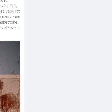
urcsa
lvánulást,
á válik. Itt
on szervesen
indkettőnél
következik a