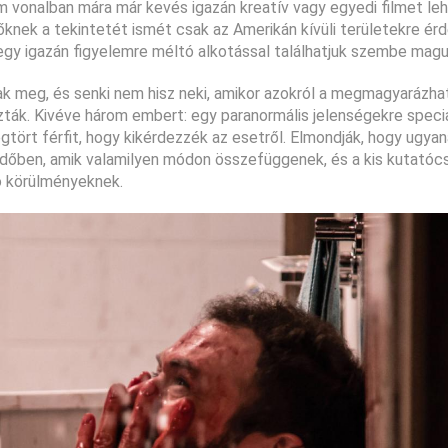
 vonalban mára már kevés igazán kreatív vagy egyedi filmet lehe
őknek a tekintetét ismét csak az Amerikán kívüli területekre é
 egy igazán figyelemre méltó alkotással találhatjuk szembe magu
ak meg, és senki nem hisz neki, amikor azokról a megmagyarázhat
ozták. Kivéve három embert: egy paranormális jelenségekre speci
egtört férfit, hogy kikérdezzék az esetről. Elmondják, hogy ugya
időben, amik valamilyen módon összefüggenek, és a kis kutatóc
ó körülményeknek.