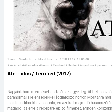
Szerző: Murdock
Misztikus
2018.12.22. 18:00:00
#kísértet
#Aterrados
#horror
#Terrified
#thriller
#Argentína
#paranormál
Aterrados / Terrified (2017)
Napjaink horrortermésében talán az egyik legtöbbet használ
paranormális jelenségekkel foglalkozó horror. Mostanra má
Insidious filmekhez hasonló, és azokat majmoló hasonszőrű
magából az erre a receptre építő filmeket. Minden korszak