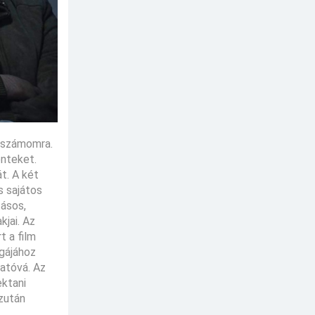
a számomra.
énteket.
t. A két
s sajátos
tásos,
jai. Az
t a film
égájához
gatóvá. Az
ektani
Ezután