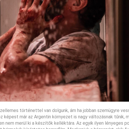
 szellemes történettel van dolgunk, ám ha jobban szemügyre vess
oz képest már az Argentin környezet is nagy változásnak tűnik, m
 nem merül ki a készítők kelléktára. Az egyik ilyen lényeges po