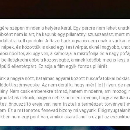
égére szépen minden a helyére kerül. Egy percre nem lehet unatko
ébként nem is árt, ha kapunk egy pillanatnyi szusszanást, mert m
dállatra kell gondolni. A Razorback ugyanis nem csak a vadkan 
k népek, és közöttük is akad egy testvérpár, akinél nagyobb, und
osi riporter, aki úgy véli, a kamerája, a mikrofonja és a nagy pofá
 beilleszkedni ebbe a közösségbe, aminek később meg is lesz a 
ülő ellentétpárt. Ez adja a film egyik fontos pillérét.
ünk a nagyra nőtt, hatalmas agyarai között húscafatokkal bóklá
ott szörnyecske. Az nem derül ki, hogy miért lett ilyen, de ne
z a lény. Nem csak emberekre támad, hanem mindenre, ami mozog,
egmutatják nekünk, nagyon nehéz nem észrevenni, hogy a vadkan 
es, önpusztító ereje van, nem tiszteli a természet törvényeit 
 sem. Ez a rettenetes fenevad bizony mi vagyunk. Elég nyugtalanít
en nem egy pont van, amikor akaratlanul is ez jut az eszünkbe