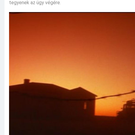
tegyenek az ügy végére.