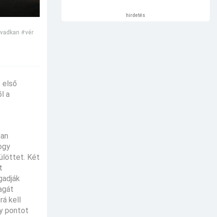
hirdetés
vadkan
#vér
 első
l a
:
kan
ogy
ülöttet. Két
t
gadják
agát
rá kell
gy pontot