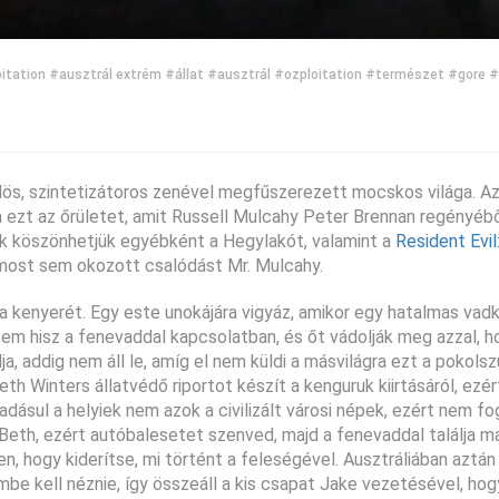
itation
#ausztrál extrém
#állat
#ausztrál
#ozploitation
#természet
#gore
#
dös, szintetizátoros zenével megfűszerezett mocskos világa. Az
ezt az őrületet, amit Russell Mulcahy Peter Brennan regényébő
k köszönhetjük egyébként a Hegylakót, valamint a
Resident Evil
s most sem okozott csalódást Mr. Mulcahy.
 a kenyerét. Egy este unokájára vigyáz, amikor egy hatalmas vad
 sem hisz a fenevaddal kapcsolatban, és őt vádolják meg azzal, h
a, addig nem áll le, amíg el nem küldi a másvilágra ezt a pokolsz
th Winters állatvédő riportot készít a kenguruk kiirtásáról, ezér
adásul a helyiek nem azok a civilizált városi népek, ezért nem fo
 Beth, ezért autóbalesetet szenved, majd a fenevaddal találja m
 hogy kiderítse, mi történt a feleségével. Ausztráliában aztán 
be kell néznie, így összeáll a kis csapat Jake vezetésével, ho