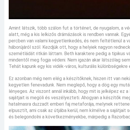
Amint látszik, több szálon fut a történet, de nyugalom, a v
alatt, még a kis lelkizős drámázások is rendben vannak. Egy
percben van valami kegyetlenkedés, és nem feltétlenül a va
háborújáról szól. Kezdjük ott, hogy a helyiek nagyon rednec
szemétládát ritkán láttam. Beth karaktere pedig a tipikus vár
mindentől meg fogja védeni. Nem igazán akar látszólag sem
Tehát kapunk egy kis vidék-város, kulturális különbségekre ép
Ez azonban még nem elég a készítőknek, hiszen itt van nek
kegyetlen fenevadunk. Nem meglepő, hogy a dög egy mutálód
lényeges. Az viszont annál inkább, hogy mit is jelképez e
sajátjait is megöli és veszélyezteti. Ahogyan a készítők m
hatalmasra duzzadt emberi faj metaforája, melynek rettenet
elpusztít, ami csak az útjába kerül, nem kímélve a sajátjait
és belegondolni a következményekbe, márpedig a Razorbackb