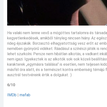
Ha valaki nem lenne vevő a mögöttes tartalomra és társada
kegyetlenkedések, amikből tényleg nincsen hiány. Az egész f
rideg éjszakák. Borzasztó elhagyatottság vesz erőt az emb
nemében gyönyörű vidéket. Ráadásul a színészi játék is rend
lehet szurkolni. Persze nem hibátlan alkotás, a vadkant ink
nem igazi. Igyekeztek is az alkotók sok-sok közeli beállításs
karakterek „egymásra találása” is esetlen, nem teljesen kido
másfél óra alatt, és a természet kontra emberiség témájú f
ausztrál testvéreink értik a dolgukat. :)
6/10
IMDb
|
mafab