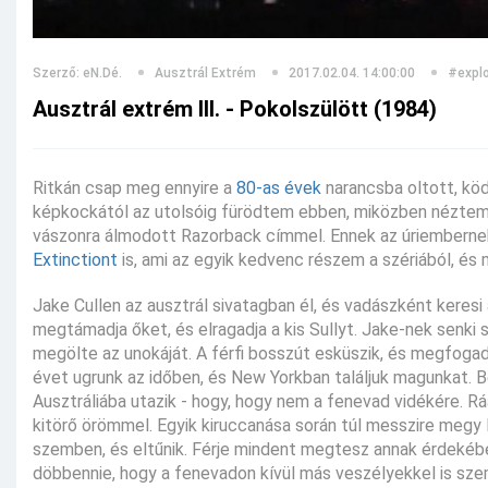
Szerző: eN.Dé.
Ausztrál Extrém
2017.02.04. 14:00:00
#explo
Ausztrál extrém III. - Pokolszülött (1984)
Ritkán csap meg ennyire a
80-as évek
narancsba oltott, kö
képkockától az utolsóig fürödtem ebben, miközben néztem 
vászonra álmodott Razorback címmel. Ennek az úriemberne
Extinctiont
is, ami az egyik kedvenc részem a szériából, é
Jake Cullen az ausztrál sivatagban él, és vadászként keresi
megtámadja őket, és elragadja a kis Sullyt. Jake-nek senki
megölte az unokáját. A férfi bosszút esküszik, és megfogadj
évet ugrunk az időben, és New Yorkban találjuk magunkat. Be
Ausztráliába utazik - hogy, hogy nem a fenevad vidékére. Rá
kitörő örömmel. Egyik kiruccanása során túl messzire megy
szemben, és eltűnik. Férje mindent megtesz annak érdekében,
döbbennie, hogy a fenevadon kívül más veszélyekkel is szem