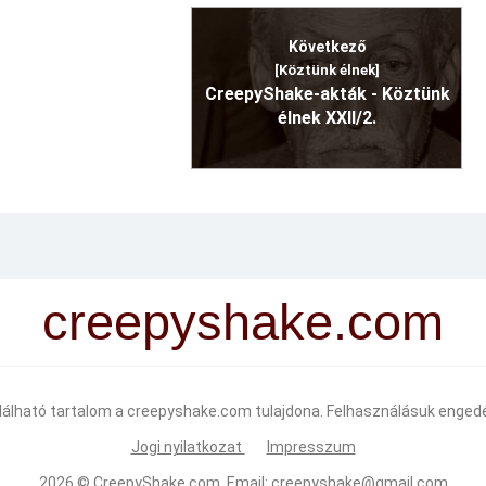
Következő
[Köztünk élnek]
CreepyShake-akták - Köztünk
élnek XXII/2.
creepyshake.com
alálható tartalom a creepyshake.com tulajdona. Felhasználásuk engedé
Jogi nyilatkozat
Impresszum
2026 ©
CreepyShake.com
. Email:
creepyshake@gmail.com