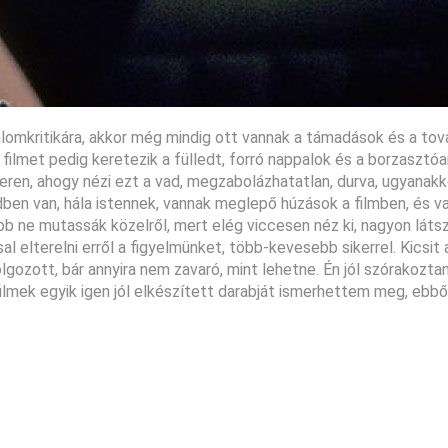
lomkritikára, akkor még mindig ott vannak a támadások és a tov
ilmet pedig keretezik a fülledt, forró nappalok és a borzasztóa
eren, ahogy nézi ezt a vad, megzabolázhatatlan, durva, ugyanak
ben van, hála istennek, vannak meglepő húzások a filmben, és va
ább ne mutassák közelről, mert elég viccesen néz ki, nagyon látsz
al elterelni erről a figyelmünket, több-kevesebb sikerrel. Kicsit 
lgozott, bár annyira nem zavaró, mint lehetne. Én jól szórakozta
ilmek egyik igen jól elkészített darabját ismerhettem meg, ebből