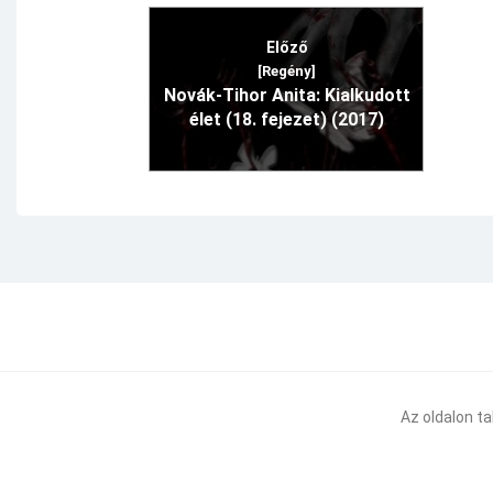
Előző
[Regény]
Novák-Tihor Anita: Kialkudott
élet (18. fejezet) (2017)
Az oldalon t