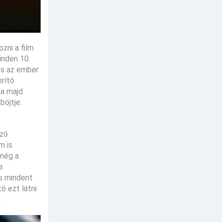
zni a film
inden 10.
és az ember
orító
ja majd
böjtje.
szó
m is
 még a
a
és mindent
ó ezt látni
.