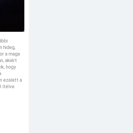
ábbi
n hideg,
kor a maga
n, akiért
ik, hogy
a
m ezalatt a
 ítélve