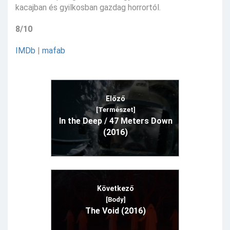
kacajban és gyilkosban gazdag horrortól.
8/10
IMDb
|
mafab
Előző
[Természet]
In the Deep / 47 Meters Down
(2016)
Következő
[Body]
The Void (2016)