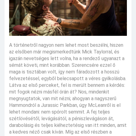
A történetről nagyon nem lehet most beszélni, hiszen
az elsőben már megismerkedtünk Mick Taylorral, és
igazán nevetséges lett volna, ha a rendező ugyanazt a
sémát követi, mint korábban. Szerencsére ezzel ő
maga is tisztában volt, így nem fáradozott a hosszú
felvezetéssel, egyből belecsapott a véres gyilkolásba.
Látva az első perceket, fel is merült bennem a kérdés:
mit fogok nézni másfél órán át? Nos, mindenkit
megnyugtatok, van mit nézni; ahogyan a nagyszerű
Hammondról a Jurassic Parkban, úgy McLeanről is el
lehet mondani: nem spórolt semmit. A fej teljes
szétlövésétől, levágásától, a péniszlevágáson át,
darabolásig és teljes kiéheztetésig van itt minden, amit
a kedves néző csak kíván. Míg az első részben a