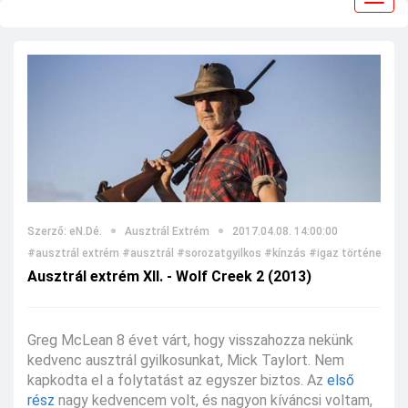
navig
Szerző: eN.Dé.
Ausztrál Extrém
2017.04.08. 14:00:00
#ausztrál extrém
#ausztrál
#sorozatgyilkos
#kínzás
#igaz történet
#g
Ausztrál extrém XII. - Wolf Creek 2 (2013)
Greg McLean 8 évet várt, hogy visszahozza nekünk
kedvenc ausztrál gyilkosunkat, Mick Taylort. Nem
kapkodta el a folytatást az egyszer biztos. Az
első
rész
nagy kedvencem volt, és nagyon kíváncsi voltam,