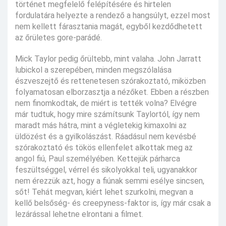
történet megfelelő felépítésére és hirtelen
fordulatára helyezte a rendező a hangsúlyt, ezzel most
nem kellett fárasztania magát, egyből kezdődhetett
az őrületes gore-parádé.
Mick Taylor pedig őrültebb, mint valaha. John Jarratt
lubickol a szerepében, minden megszólalása
észveszejtő és rettenetesen szórakoztató, miközben
folyamatosan elborzasztja a nézőket. Ebben a részben
nem finomkodtak, de miért is tették volna? Elvégre
már tudtuk, hogy mire számítsunk Taylortól, így nem
maradt más hátra, mint a végletekig kimaxolni az
üldözést és a gyilkolászást. Ráadásul nem kevésbé
szórakoztató és tökös ellenfelet alkottak meg az
angol fiú, Paul személyében. Kettejük párharca
feszültséggel, vérrel és sikolyokkal teli, ugyanakkor
nem érezzük azt, hogy a fiúnak semmi esélye sincsen,
sőt! Tehát megvan, kiért lehet szurkolni, megvan a
kellő belsőség- és creepyness-faktor is, így már csak a
lezárással lehetne elrontani a filmet.