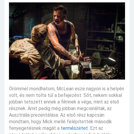
Örömmel mondhatom, McLean esze nagyon is a helyén
volt, és nem tolta túl a befejezést. Sőt, nekem sokkal
jobban tetszett ennek a filmnek a vége, mint az első
résznek. Amit pedig még jobban megcsináltak, az
Ausztrália prezentálása. Az első rész kapcsán
mondtam, hogy Mick mellé felépítették második
fenyegetésnek magát a
természetet
. Ezt az