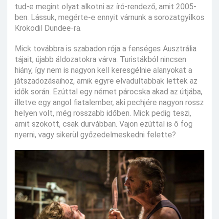
tud-e megint olyat alkotni az író-rendező, amit 2005-
ben. Lássuk, megérte-e ennyit várnunk a sorozatgyilkos
Krokodil Dundee-ra.
Mick továbbra is szabadon rója a fenséges Ausztrália
tájait, újabb áldozatokra várva. Turistákból nincsen
hiány, így nem is nagyon kell keresgélnie alanyokat a
játszadozásaihoz, amik egyre elvadultabbak lettek az
idők során. Ezúttal egy német párocska akad az útjába,
illetve egy angol fiatalember, aki pechjére nagyon rossz
helyen volt, még rosszabb időben. Mick pedig teszi,
amit szokott, csak durvábban. Vajon ezúttal is ő fog
nyerni, vagy sikerül győzedelmeskedni felette?