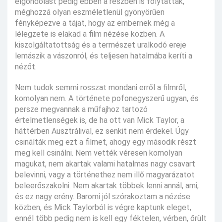
elgondolást pedig ebben a részben is folytatták,
méghozzá olyan eszméletlenül gyönyörűen
fényképezve a tájat, hogy az embernek még a
lélegzete is elakad a film nézése közben. A
kiszolgáltatottság és a természet uralkodó ereje
lemászik a vászonról, és teljesen hatalmába keríti a
nézőt.
Nem tudok semmi rosszat mondani erről a filmről,
komolyan nem. A története pofonegyszerű ugyan, és
persze megvannak a műfajhoz tartozó
értelmetlenségek is, de ha ott van Mick Taylor, a
háttérben Ausztrálival, ez senkit nem érdekel. Úgy
csinálták meg ezt a filmet, ahogy egy második részt
meg kell csinálni. Nem vették véresen komolyan
magukat, nem akartak valami hatalmas nagy csavart
belevinni, vagy a történethez nem illő magyarázatot
beleerőszakolni. Nem akartak többek lenni annál, ami,
és ez nagy erény. Baromi jól szórakoztam a nézése
közben, és Mick Taylorból is végre kaptunk eleget,
ennél több pedig nem is kell egy féktelen, vérben, őrült