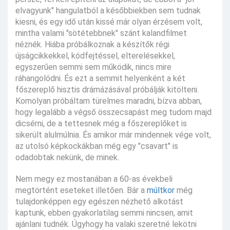
elvagyunk" hangulatból a későbbiekben sem tudnak
kiesni, és egy idő után kissé már olyan érzésem volt,
mintha valami "sötétebbnek" szánt kalandfilmet
néznék. Hiába próbálkoznak a készítők régi
újságcikkekkel, kódfejtéssel, elterelésekkel,
egyszerűen semmi sem működik, nincs mire
ráhangolódni. És ezt a semmit helyenként a két
főszereplő hisztis drámázásával próbálják kitölteni.
Komolyan próbáltam türelmes maradni, bízva abban,
hogy legalább a végső összecsapást meg tudom majd
dicsérni, de a tettesnek még a főszereplőket is
sikerült alulmúlnia. És amikor már mindennek vége volt,
az utolsó képkockákban még egy "csavart" is
odadobtak nekünk, de minek.
Nem megy ez mostanában a 60-as évekbeli
megtörtént eseteket illetően. Bár a
múltkor
még
tulajdonképpen egy egészen nézhető alkotást
kaptunk, ebben gyakorlatilag semmi nincsen, amit
ajánlani tudnék. Úgyhogy ha valaki szeretné lekötni