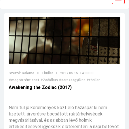
navig
Szerző: Ralome
Thriller
2017.05.15. 14:00:00
#megtörtént eset
#Zodiákus
#sorozatgyilkos
#thriller
Awakening the Zodiac (2017)
Nem túl jó körülmények közt élő házaspár ki nem
fizetett, árverésre bocsátott raktárhelyiségek
megvásárlásával, és az abban lévő holmik
értékesítésével igyekszik előteremteni a napi betevőt.