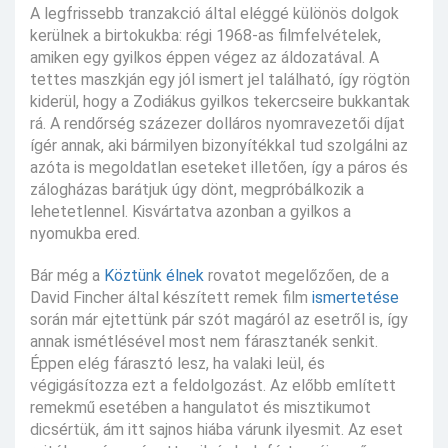
A legfrissebb tranzakció által eléggé különös dolgok
kerülnek a birtokukba: régi 1968-as filmfelvételek,
amiken egy gyilkos éppen végez az áldozatával. A
tettes maszkján egy jól ismert jel található, így rögtön
kiderül, hogy a Zodiákus gyilkos tekercseire bukkantak
rá. A rendőrség százezer dolláros nyomravezetői díjat
ígér annak, aki bármilyen bizonyítékkal tud szolgálni az
azóta is megoldatlan eseteket illetően, így a páros és
zálogházas barátjuk úgy dönt, megpróbálkozik a
lehetetlennel. Kisvártatva azonban a gyilkos a
nyomukba ered.
Bár még a
Köztünk élnek
rovatot megelőzően, de a
David Fincher által készített remek film
ismertetése
során már ejtettünk pár szót magáról az esetről is, így
annak ismétlésével most nem fárasztanék senkit.
Éppen elég fárasztó lesz, ha valaki leül, és
végigásítozza ezt a feldolgozást. Az előbb említett
remekmű esetében a hangulatot és misztikumot
dicsértük, ám itt sajnos hiába várunk ilyesmit. Az eset