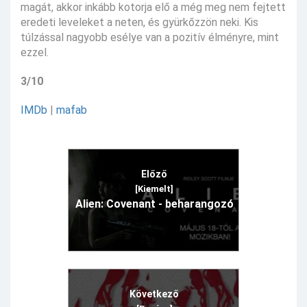
magát, akkor inkább kotorja elő a még meg nem fejtett
eredeti leveleket a neten, és gyürkőzzön neki. Kis
túlzással nagyobb esélye van a pozitív élményre, mint
ezzel.
3/10
IMDb
|
mafab
Előző
[Kiemelt]
Alien: Covenant - beharangozó
Következő