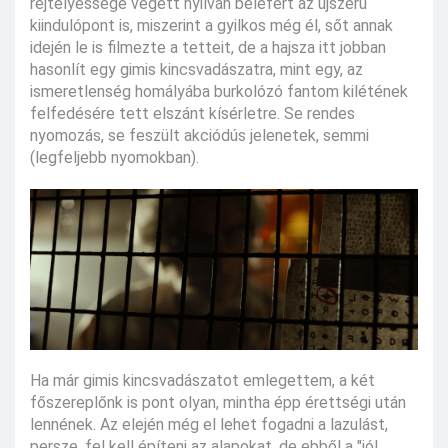
rejtélyessége végett nyilván belefért az újszerű
kiindulópont is, miszerint a gyilkos még él, sőt annak
idején le is filmezte a tetteit, de a hajsza itt jobban
hasonlít egy gimis kincsvadászatra, mint egy, az
ismeretlenség homályába burkolózó fantom kilétének
felfedésére tett elszánt kísérletre. Se rendes
nyomozás, se feszült akciódús jelenetek, semmi
(legfeljebb nyomokban).
Ha már gimis kincsvadászatot emlegettem, a két
főszereplőnk is pont olyan, mintha épp érettségi után
lennének. Az elején még el lehet fogadni a lazulást,
persze, fel kell építeni az alapokat, de ebből a "jól