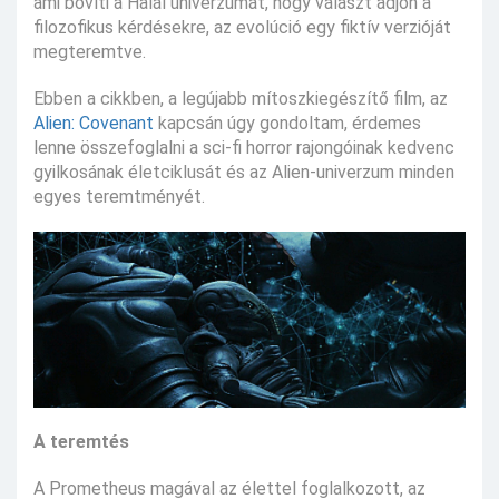
ami bővíti a Halál univerzumát, hogy választ adjon a
filozofikus kérdésekre, az evolúció egy fiktív verzióját
megteremtve.
Ebben a cikkben, a legújabb mítoszkiegészítő film, az
Alien: Covenant
kapcsán úgy gondoltam, érdemes
lenne összefoglalni a sci-fi horror rajongóinak kedvenc
gyilkosának életciklusát és az Alien-univerzum minden
egyes teremtményét.
A teremtés
A Prometheus magával az élettel foglalkozott, az