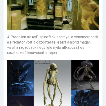
A Predalien az AvP spinoffok szörnye, a xenomorphnak
a Predator volt a gazdateste, ezért a hibrid magán
viseli a ragadozók négyfelé nyíló állkapcsát és
rasztaszerű kinövéseit a fején.