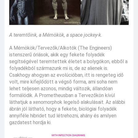
A teremtőink, a Mérnökök, a space jockey-k.
A Mérnökök/Tervezők/Alkotók (The Engineers)
istenszerű óriások, akik egy fekete folyadék
segítségével teremtettek életet a bolygókon, ebből a
folyadékból származunk mi is, de az alienek is.
Csakhogy ahogyan az evolúcióban, itt is rengeteg idő
volt, mire kifejlődött a végső forma, ami soha nem
lehet teljesen azonos, mindig változik, állandóan
formálódik. A Prometheusban a Tervezőkön kívül
láthatjuk a xenomorphok legelső alakulásait. Az alábbi
ábrán jól látható, hogy a fekete, biológiai folyadék
annyiféle hibridet tud létrehozni, ahány és amilyen
gazdatest hordja ki.