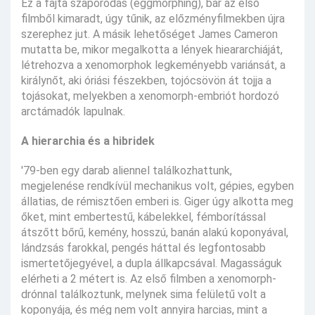
Ez a fajta szaporodás (eggmorphing), bár az első
filmből kimaradt, úgy tűnik, az előzményfilmekben újra
szerephez jut. A másik lehetőséget James Cameron
mutatta be, mikor megalkotta a lények hieararchiáját,
létrehozva a xenomorphok legkeményebb variánsát, a
királynőt, aki óriási fészekben, tojócsövön át tojja a
tojásokat, melyekben a xenomorph-embriót hordozó
arctámadók lapulnak.
A hierarchia és a hibridek
'79-ben egy darab aliennel találkozhattunk,
megjelenése rendkívül mechanikus volt, gépies, egyben
állatias, de rémisztően emberi is. Giger úgy alkotta meg
őket, mint embertestű, kábelekkel, fémborítással
átszőtt bőrű, kemény, hosszú, banán alakú koponyával,
lándzsás farokkal, pengés háttal és legfontosabb
ismertetőjegyével, a dupla állkapcsával. Magasságuk
elérheti a 2 métert is. Az első filmben a xenomorph-
drónnal találkoztunk, melynek sima felületű volt a
koponyája, és még nem volt annyira harcias, mint a