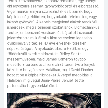
festő, képzőművész, szobrász rémálmát, egy űrlényt,
aki egyszerre szemet gyönyörködtető és elborzasztó.
Giger munkái annyira szürrealisták és bizarrak, hogy
képtelenség eldönteni, hogy inkább félelmetes, vagy
inkább gyönyörű. A képein megjelenő alakok rendkívül
ismerősek, mégis teljesen szokatlanok. Biomechanikus
testük, emberszerű vonásaik, és bújtatott szexuális
jelentéstartalmuk által a filmtörténelem legszebb
gyilkosaivá váltak, és 43 éve élveznek töretlen
népszerűséget. A nyolcadik utas: a Halálban egy
földönkívüli szedte áldozatait, Ridley Scott
mesterművében, majd James Cameron tovább
mesélte a történetet, hierarchiát teremtve a lények
között A bolygó neve: Halálban, majd David Fincher
hozott be a képbe hibrideket A végső megoldás: a
Halálban, míg végül Jean-Pierre Jenuet tette
potenciális fegyverekké őket.