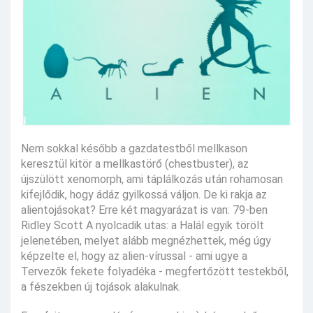
Nem sokkal később a gazdatestből mellkason
keresztül kitör a mellkastörő (chestbuster), az
újszülött xenomorph, ami táplálkozás után rohamosan
kifejlődik, hogy ádáz gyilkossá váljon. De ki rakja az
alientojásokat? Erre két magyarázat is van: 79-ben
Ridley Scott A nyolcadik utas: a Halál egyik törölt
jelenetében, melyet alább megnézhettek, még úgy
képzelte el, hogy az alien-vírussal - ami ugye a
Tervezők fekete folyadéka - megfertőzött testekből,
a fészekben új tojások alakulnak.