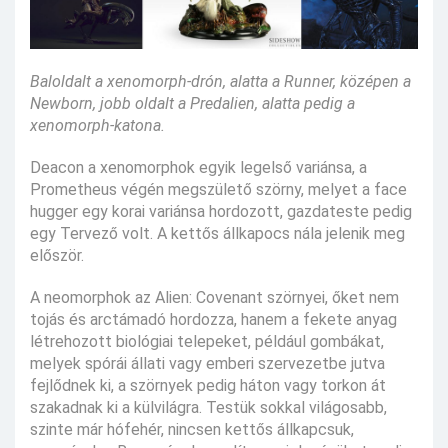
Baloldalt a xenomorph-drón, alatta a Runner, középen a
Newborn, jobb oldalt a Predalien, alatta pedig a
xenomorph-katona.
Deacon a xenomorphok egyik legelső variánsa, a
Prometheus végén megszülető szörny, melyet a face
hugger egy korai variánsa hordozott, gazdateste pedig
egy Tervező volt. A kettős állkapocs nála jelenik meg
először.
A neomorphok az Alien: Covenant szörnyei, őket nem
tojás és arctámadó hordozza, hanem a fekete anyag
létrehozott biológiai telepeket, például gombákat,
melyek spórái állati vagy emberi szervezetbe jutva
fejlődnek ki, a szörnyek pedig háton vagy torkon át
szakadnak ki a külvilágra. Testük sokkal világosabb,
szinte már hófehér, nincsen kettős állkapcsuk,