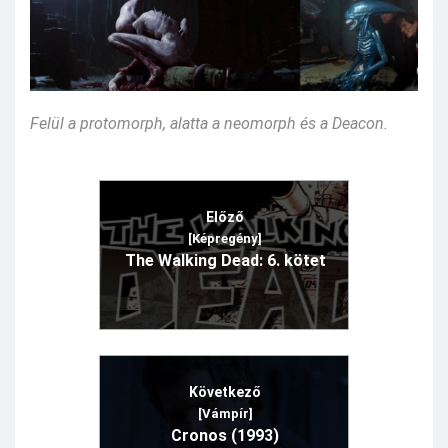
Felül a protomorph, alatta a neomorph és a Deacon.
Előző
[Képregény]
The Walking Dead: 6. kötet
Következő
[Vámpír]
Cronos (1993)