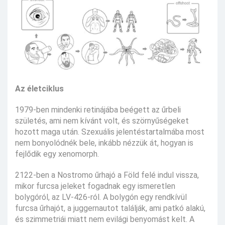
Az életciklus
1979-ben mindenki retinájába beégett az űrbeli
születés, ami nem kívánt volt, és szörnyűségeket
hozott maga után. Szexuális jelentéstartalmába most
nem bonyolódnék bele, inkább nézzük át, hogyan is
fejlődik egy xenomorph.
2122-ben a Nostromo űrhajó a Föld felé indul vissza,
mikor furcsa jeleket fogadnak egy ismeretlen
bolygóról, az LV-426-ról. A bolygón egy rendkívül
furcsa űrhajót, a juggernautot találják, ami patkó alakú,
és szimmetriái miatt nem evilági benyomást kelt. A