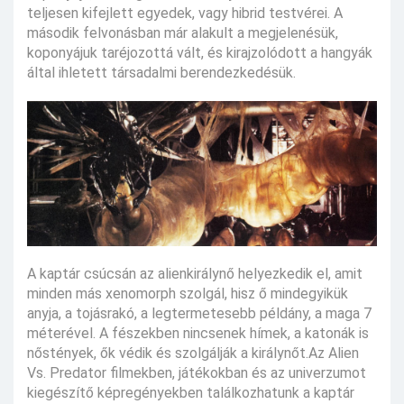
teljesen kifejlett egyedek, vagy hibrid testvérei. A
második felvonásban már alakult a megjelenésük,
koponyájuk taréjozottá vált, és kirajzolódott a hangyák
által ihletett társadalmi berendezkedésük.
A kaptár csúcsán az alienkirálynő helyezkedik el, amit
minden más xenomorph szolgál, hisz ő mindegyikük
anyja, a tojásrakó, a legtermetesebb példány, a maga 7
méterével. A fészekben nincsenek hímek, a katonák is
nőstények, ők védik és szolgálják a királynőt.Az Alien
Vs. Predator filmekben, játékokban és az univerzumot
kiegészítő képregényekben találkozhatunk a kaptár