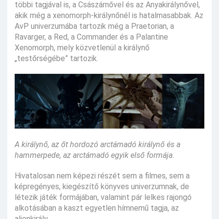
többi tagjával is, a Császárnővel és az Anyakirálynővel,
akik még a xenomorph-királynőnél is hatalmasabbak. Az
AvP univerzumába tartozik még a Praetorian, a
Ravarger, a Red, a Commander és a Palantine
Xenomorph, mely közvetlenül a királynő
„testőrségébe” tartozik.
A királynő, az őt hordozó arctámadó királynő és a
hammerpede, az arctámadó egyik első formája.
Hivatalosan nem képezi részét sem a filmes, sem a
képregényes, kiegészítő könyves univerzumnak, de
létezik játék formájában, valamint pár lelkes rajongó
alkotásában a kaszt egyetlen hímnemű tagja, az
alienkirály.