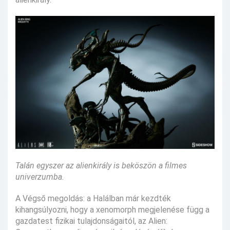
Talán egyszer az alienkirály is beköszön a filmes
univerzumba.
A Végső megoldás: a Halálban már kezdték
kihangsúlyozni, hogy a xenomorph megjelenése függ a
gazdatest fizikai tulajdonságaitól, az Alien: