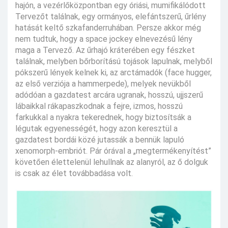
hajón, a vezérlőközpontban egy óriási, mumifikálódott
Tervezőt találnak, egy ormányos, elefántszerű, űrlény
hatását keltő szkafanderruhában. Persze akkor még
nem tudtuk, hogy a space jockey elnevezésű lény
maga a Tervező. Az űrhajó kráterében egy fészket
találnak, melyben bőrborítású tojások lapulnak, melyből
pókszerű lények kelnek ki, az arctámadók (face hugger,
az első verziója a hammerpede), melyek nevükből
adódóan a gazdatest arcára ugranak, hosszú, ujjszerű
lábaikkal rákapaszkodnak a fejre, izmos, hosszú
farkukkal a nyakra tekerednek, hogy biztosítsák a
légutak egyenességét, hogy azon keresztül a
gazdatest bordái közé jutassák a bennük lapuló
xenomorph-embriót. Pár órával a „megtermékenyítést”
követően élettelenül lehullnak az alanyról, az ő dolguk
is csak az élet továbbadása volt.