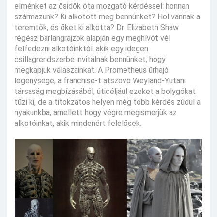
elménket az ősidők óta mozgató kérdéssel: honnan
származunk? Ki alkotott meg bennünket? Hol vannak a
teremtők, és őket ki alkotta? Dr. Elizabeth Shaw
régész barlangrajzok alapján egy meghívót vél
felfedezni alkotóinktól, akik egy idegen
csillagrendszerbe invitálnak bennünket, hogy
megkapjuk válaszainkat. A Prometheus űrhajó
legénysége, a franchise-t átszövő Weyland-Yutani
társaság megbízásából, úticéljául ezeket a bolygókat
tűzi ki, de a titokzatos helyen még több kérdés zúdul a
nyakunkba, amellett hogy végre megismerjük az
alkotóinkat, akik mindenért felelősek.