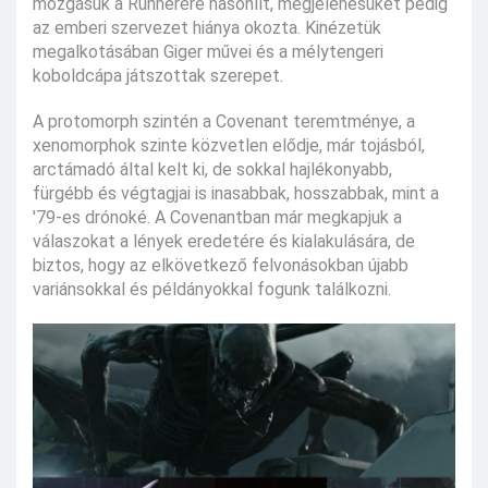
mozgásuk a Runnerére hasonlít, megjelenésüket pedig
az emberi szervezet hiánya okozta. Kinézetük
megalkotásában Giger művei és a mélytengeri
koboldcápa játszottak szerepet.
A protomorph szintén a Covenant teremtménye, a
xenomorphok szinte közvetlen elődje, már tojásból,
arctámadó által kelt ki, de sokkal hajlékonyabb,
fürgébb és végtagjai is inasabbak, hosszabbak, mint a
'79-es drónoké. A Covenantban már megkapjuk a
válaszokat a lények eredetére és kialakulására, de
biztos, hogy az elkövetkező felvonásokban újabb
variánsokkal és példányokkal fogunk találkozni.