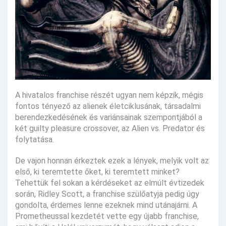
A hivatalos franchise részét ugyan nem képzik, mégis
fontos tényező az alienek életciklusának, társadalmi
berendezkedésének és variánsainak szempontjából a
két guilty pleasure crossover, az Alien vs. Predator és
folytatása.
De vajon honnan érkeztek ezek a lények, melyik volt az
első, ki teremtette őket, ki teremtett minket?
Tehettük fel sokan a kérdéseket az elmúlt évtizedek
során, Ridley Scott, a franchise szülőatyja pedig úgy
gondolta, érdemes lenne ezeknek mind utánajárni. A
Prometheussal kezdetét vette egy újabb franchise,