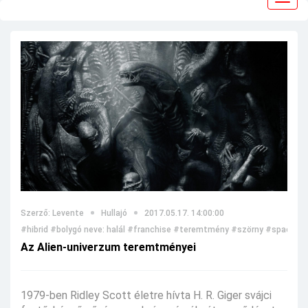
navig
Szerző: Levente
Hullajó
2017.05.17. 14:00:00
#hibrid
#bolygó neve: halál
#franchise
#teremtmény
#szörny
#space jo
Az Alien-univerzum teremtményei
1979-ben Ridley Scott életre hívta H. R. Giger svájci