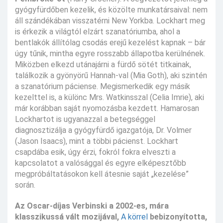
gyógyfürdőben kezelik, és közölte munkatársaival: nem
áll szándékában visszatérni New Yorkba. Lockhart meg
is érkezik a világtól elzárt szanatóriumba, ahol a
bentlakók állítólag csodás erejű kezelést kapnak – bár
úgy tűnik, mintha egyre rosszabb állapotba kerülnének.
Miközben elkezd utánajárni a fürdő sötét titkainak,
találkozik a gyönyörű Hannah-val (Mia Goth), aki szintén
a szanatórium páciense. Megismerkedik egy másik
kezelttel is, a különc Mrs. Watkinsszal (Celia Imrie), aki
már korábban saját nyomozásba kezdett. Hamarosan
Lockhartot is ugyanazzal a betegséggel
diagnosztizálja a gyógyfürdő igazgatója, Dr. Volmer
(Jason Isaacs), mint a többi pácienst. Lockhart
csapdába esik, úgy érzi, fokról fokra elveszti a
kapcsolatot a valósággal és egyre elképesztőbb
megpróbáltatásokon kell átesnie saját „kezelése”
során.
Az Oscar-díjas Verbinski a 2002-es, mára
klasszikussá vált mozijával,
A körrel
bebizonyította,