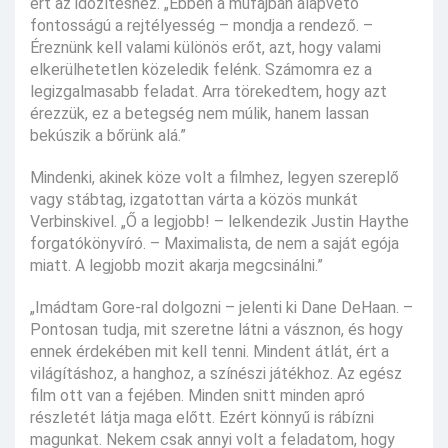
ért az időzítéshez. „Ebben a műfajban alapvető
fontosságú a rejtélyesség – mondja a rendező. –
Éreznünk kell valami különös erőt, azt, hogy valami
elkerülhetetlen közeledik felénk. Számomra ez a
legizgalmasabb feladat. Arra törekedtem, hogy azt
érezzük, ez a betegség nem múlik, hanem lassan
bekúszik a bőrünk alá.”
Mindenki, akinek köze volt a filmhez, legyen szereplő
vagy stábtag, izgatottan várta a közös munkát
Verbinskivel. „Ő a legjobb! – lelkendezik Justin Haythe
forgatókönyvíró. – Maximalista, de nem a saját egója
miatt. A legjobb mozit akarja megcsinálni.”
„Imádtam Gore-ral dolgozni – jelenti ki Dane DeHaan. –
Pontosan tudja, mit szeretne látni a vásznon, és hogy
ennek érdekében mit kell tenni. Mindent átlát, ért a
világításhoz, a hanghoz, a színészi játékhoz. Az egész
film ott van a fejében. Minden snitt minden apró
részletét látja maga előtt. Ezért könnyű is rábízni
magunkat. Nekem csak annyi volt a feladatom, hogy