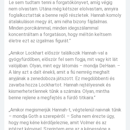
Le sem tudtam tenni a forgatókönyvet, amíg végig
nem olvastam. Utána még kétszer elolvastam, annyira
foglalkoztattak a benne rejlő részletek. Hannah komoly
átalakuláson megy át, ami néha bizony fájdalmas.
Minden porcikámmal, minden idegszálammal
koncentráltam a forgatáson, hogy méltón keltsem
életre ezt az izgalmas figurát.”
„Amikor Lockhart először találkozik Hannah-val a
gyógyfürdőben, először fel sem fogja, mit vagy kit lát
valójában. Olyan, mint egy látomás – mondja DeHaan. –
A lány azt a dalt énekli, amit a fiú nemrég meghalt
anyjának a zenedoboza játszott. Ez megdöbbenti és
zavarba hozza Lockhartot. Hannah rejtélyesnek és
kiismerhetetlennek tűnik a számára. Olyan, mintha
benne rejlene a megfejtés a fürdő titkaira.”
„Amikor megismerjük Hannah-t, végtelenül naivnak tűnik
– mondja Goth a szerepéről. – Soha nem érezte úgy,
hogy meg kéne kérdőjeleznie, amit Volmer és az
intézet képvisel. Szerintem erre az a képessége a