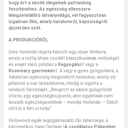
hogy ért a nézők idegeinek pattanásig
feszítéséhez.
Az egészség ellenszere
lélegzetelállító látványvilágú, vérfagyasztóan
izgalmas film, amely hatalomról, kapzsiságról
újszerűen szól.
A PRODUKCIÓRÓL
Gore Verbinski régóta készült egy olyan thrillerre,
amely a műfaj általa csodált klasszikusainak mélységét
és erejét idézi, például a
Ragyogás
ét vagy a
Rosemary gyermeké
ét. A vágy a gyors gyógyulásra, a
tökéletes egészség megszállott keresése, amely oly
jellemző a mai társadalomra, mindig is izgatta a
rendező fantáziáját: „Beugrott az alpesi gyógyfürdő
ötlete, egy egészségközponté, ahol egyáltalán nem
leszünk egészségesebbek – mondja Verbinski. – Ebből
nőtt ki a film sztorija.”
Hollywood egyik legizgalmasabb ifjú tehetsége, a
karizmatikus Dane DeHaan (
A csodálatos Pókember