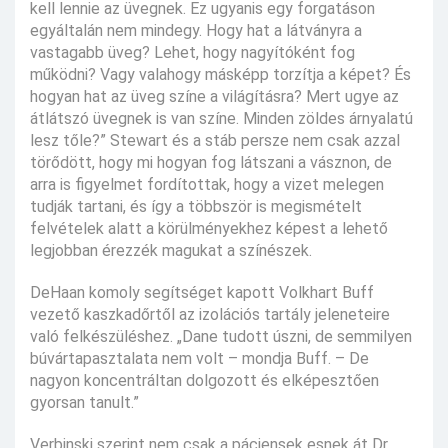
kell lennie az üvegnek. Ez ugyanis egy forgatáson
egyáltalán nem mindegy. Hogy hat a látványra a
vastagabb üveg? Lehet, hogy nagyítóként fog
működni? Vagy valahogy másképp torzítja a képet? És
hogyan hat az üveg színe a világításra? Mert ugye az
átlátszó üvegnek is van színe. Minden zöldes árnyalatú
lesz tőle?” Stewart és a stáb persze nem csak azzal
törődött, hogy mi hogyan fog látszani a vásznon, de
arra is figyelmet fordítottak, hogy a vizet melegen
tudják tartani, és így a többször is megismételt
felvételek alatt a körülményekhez képest a lehető
legjobban érezzék magukat a színészek.
DeHaan komoly segítséget kapott Volkhart Buff
vezető kaszkadőrtől az izolációs tartály jeleneteire
való felkészüléshez. „Dane tudott úszni, de semmilyen
búvártapasztalata nem volt – mondja Buff. – De
nagyon koncentráltan dolgozott és elképesztően
gyorsan tanult.”
Verbinski szerint nem csak a páciensek esnek át Dr.