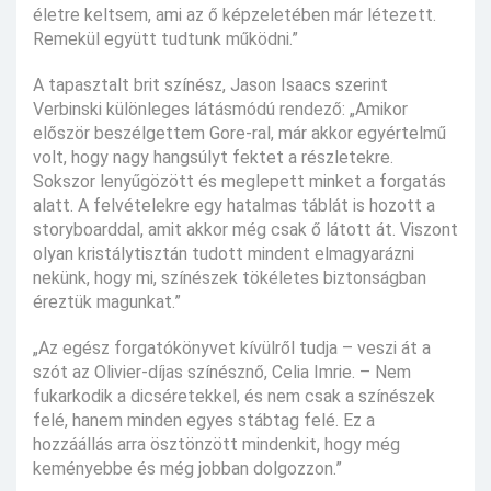
életre keltsem, ami az ő képzeletében már létezett.
Remekül együtt tudtunk működni.”
A tapasztalt brit színész, Jason Isaacs szerint
Verbinski különleges látásmódú rendező: „Amikor
először beszélgettem Gore-ral, már akkor egyértelmű
volt, hogy nagy hangsúlyt fektet a részletekre.
Sokszor lenyűgözött és meglepett minket a forgatás
alatt. A felvételekre egy hatalmas táblát is hozott a
storyboarddal, amit akkor még csak ő látott át. Viszont
olyan kristálytisztán tudott mindent elmagyarázni
nekünk, hogy mi, színészek tökéletes biztonságban
éreztük magunkat.”
„Az egész forgatókönyvet kívülről tudja – veszi át a
szót az Olivier-díjas színésznő, Celia Imrie. – Nem
fukarkodik a dicséretekkel, és nem csak a színészek
felé, hanem minden egyes stábtag felé. Ez a
hozzáállás arra ösztönzött mindenkit, hogy még
keményebbe és még jobban dolgozzon.”