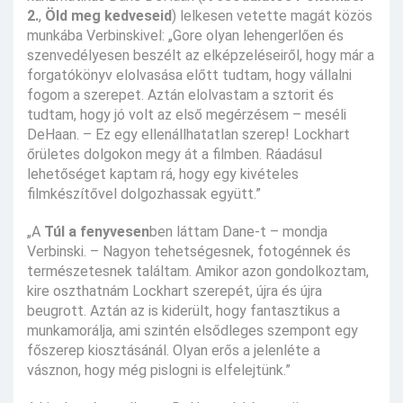
2.
,
Öld meg kedveseid
) lelkesen vetette magát közös
munkába Verbinskivel: „Gore olyan lehengerlően és
szenvedélyesen beszélt az elképzeléseiről, hogy már a
forgatókönyv elolvasása előtt tudtam, hogy vállalni
fogom a szerepet. Aztán elolvastam a sztorit és
tudtam, hogy jó volt az első megérzésem – meséli
DeHaan. – Ez egy ellenállhatatlan szerep! Lockhart
őrületes dolgokon megy át a filmben. Ráadásul
lehetőséget kaptam rá, hogy egy kivételes
filmkészítővel dolgozhassak együtt.”
„A
Túl a fenyvesen
ben láttam Dane-t – mondja
Verbinski. – Nagyon tehetségesnek, fotogénnek és
természetesnek találtam. Amikor azon gondolkoztam,
kire oszthatnám Lockhart szerepét, újra és újra
beugrott. Aztán az is kiderült, hogy fantasztikus a
munkamorálja, ami szintén elsődleges szempont egy
főszerep kiosztásánál. Olyan erős a jelenléte a
vásznon, hogy még pislogni is elfelejtünk.”