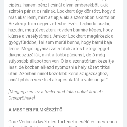
cipész, hanem pénzt csinál olyan emberekből, akik
szintén pénzt csinálnak. Lockhart úgy döntött, hogy ő
más akar lenni, mint az apja, aki a szemében sikertelen.
Be akar jutni a cégvezetésbe. Ezért hajlandó csalni,
hazudni, megtéveszteni, röviden bármire képes, hogy
kiüsse a vetélytársait. Amikor Lockhart megérkezik a
gyógyfürdőbe, fel sem merül benne, hogy bármi baja
lenne. Mégis ugyanazzal a titokzatos betegséggel
diagnosztizálják, mint a többi pácienst, de ő még
súlyosabb állapotban van. Ő is a szanatórium kezeltje
lesz, de közben elkezd nyomozni a hely sötét titkai
után. Azonban minél közelebb kerül az igazsághoz,
annál jobban veszti el a kapcsolatát a valósággal.”
[Megjegyzés: ez a trailer picit talán sokat árul el -
CreepyShake]
A MESTERI FILMKÉSZÍTŐ
Gore Verbinski kivételes történetmesélő és mesterien