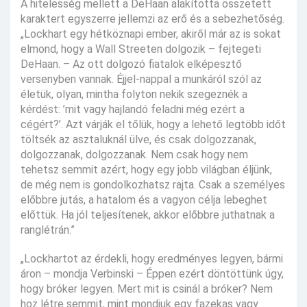
A hitelesség mellett a DeHaan alakította összetett
karaktert egyszerre jellemzi az erő és a sebezhetőség.
„Lockhart egy hétköznapi ember, akiről már az is sokat
elmond, hogy a Wall Streeten dolgozik – fejtegeti
DeHaan. – Az ott dolgozó fiatalok elképesztő
versenyben vannak. Éjjel-nappal a munkáról szól az
életük, olyan, mintha folyton nekik szegeznék a
kérdést: ’mit vagy hajlandó feladni még ezért a
cégért?’. Azt várják el tőlük, hogy a lehető legtöbb időt
töltsék az asztaluknál ülve, és csak dolgozzanak,
dolgozzanak, dolgozzanak. Nem csak hogy nem
tehetsz semmit azért, hogy egy jobb világban éljünk,
de még nem is gondolkozhatsz rajta. Csak a személyes
előbbre jutás, a hatalom és a vagyon célja lebeghet
előttük. Ha jól teljesítenek, akkor előbbre juthatnak a
ranglétrán.”
„Lockhartot az érdekli, hogy eredményes legyen, bármi
áron – mondja Verbinski – Éppen ezért döntöttünk úgy,
hogy bróker legyen. Mert mit is csinál a bróker? Nem
hoz létre semmit, mint mondjuk egy fazekas vagy