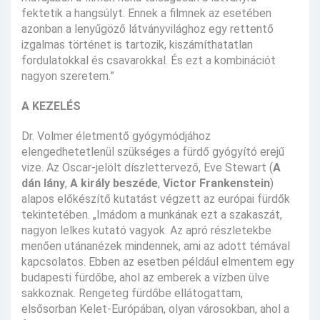
fektetik a hangsúlyt. Ennek a filmnek az esetében
azonban a lenyűgöző látványvilághoz egy rettentő
izgalmas történet is tartozik, kiszámíthatatlan
fordulatokkal és csavarokkal. És ezt a kombinációt
nagyon szeretem.”
A KEZELÉS
Dr. Volmer életmentő gyógymódjához
elengedhetetlenül szükséges a fürdő gyógyító erejű
vize. Az Oscar-jelölt díszlettervező, Eve Stewart (
A
dán lány
,
A király beszéde
,
Victor Frankenstein
)
alapos előkészítő kutatást végzett az európai fürdők
tekintetében. „Imádom a munkának ezt a szakaszát,
nagyon lelkes kutató vagyok. Az apró részletekbe
menően utánanézek mindennek, ami az adott témával
kapcsolatos. Ebben az esetben például elmentem egy
budapesti fürdőbe, ahol az emberek a vízben ülve
sakkoznak. Rengeteg fürdőbe ellátogattam,
elsősorban Kelet-Európában, olyan városokban, ahol a