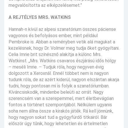
megvalósította az elképzelésemet.”
A REJTÉLYES MRS. WATKINS
Hannah-n kívül az alpesi szanatórium összes páciense
vagyonos és befolyásos ember, mint például
Pembroke is. Abban a reményben vetik alá magukat a
kezelésnek, hogy Dr. Volmer meg tudja őket gyógyítani.
Celia Imrie brit színésznő alakítja a különc Mrs.
Watkinst. „Mrs. Watkins csavaros észjárású idős hölgy
– meséli Imrie. – Tudjuk róla, hogy negyven évig
dolgozott a Xeroxnál. Ennél többet nem is nagyon
tudunk róla, de az azért kiderül, nagyon elszántan akarja
tudni, hogy pontosan mi is folyik a szanatóriumban.
Kíváncsiskodik, mindenbe beleüti az orrát. Nagy
szerencsém van a szerepemmel, mert életbevágóan
fontos a történet szempontjából. Nélkülem ugyanis
soha nem állna össze a kirakós játék. Rá kell jönnünk,
hogy nagyon sokat tud a gyógyfürdő titkairól. Bár
először úgy tűnik, hogy lehetetlen és értelmetlen