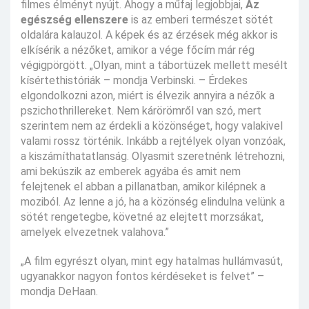
filmes élményt nyújt. Ahogy a műfaj legjobbjai,
Az
egészség ellenszere
is az emberi természet sötét
oldalára kalauzol. A képek és az érzések még akkor is
elkísérik a nézőket, amikor a vége főcím már rég
végigpörgött. „Olyan, mint a tábortüzek mellett mesélt
kísértethistóriák – mondja Verbinski. – Érdekes
elgondolkozni azon, miért is élvezik annyira a nézők a
pszichothrillereket. Nem kárörömről van szó, mert
szerintem nem az érdekli a közönséget, hogy valakivel
valami rossz történik. Inkább a rejtélyek olyan vonzóak,
a kiszámíthatatlanság. Olyasmit szeretnénk létrehozni,
ami bekúszik az emberek agyába és amit nem
felejtenek el abban a pillanatban, amikor kilépnek a
moziból. Az lenne a jó, ha a közönség elindulna velünk a
sötét rengetegbe, követné az elejtett morzsákat,
amelyek elvezetnek valahova.”
„A film egyrészt olyan, mint egy hatalmas hullámvasút,
ugyanakkor nagyon fontos kérdéseket is felvet” –
mondja DeHaan.