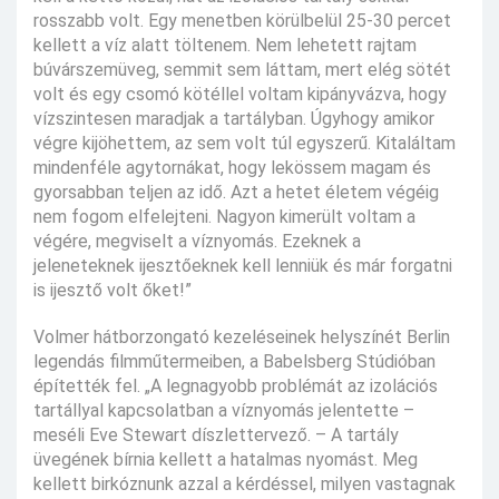
rosszabb volt. Egy menetben körülbelül 25-30 percet
kellett a víz alatt töltenem. Nem lehetett rajtam
búvárszemüveg, semmit sem láttam, mert elég sötét
volt és egy csomó kötéllel voltam kipányvázva, hogy
vízszintesen maradjak a tartályban. Úgyhogy amikor
végre kijöhettem, az sem volt túl egyszerű. Kitaláltam
mindenféle agytornákat, hogy lekössem magam és
gyorsabban teljen az idő. Azt a hetet életem végéig
nem fogom elfelejteni. Nagyon kimerült voltam a
végére, megviselt a víznyomás. Ezeknek a
jeleneteknek ijesztőeknek kell lenniük és már forgatni
is ijesztő volt őket!”
Volmer hátborzongató kezeléseinek helyszínét Berlin
legendás filmműtermeiben, a Babelsberg Stúdióban
építették fel. „A legnagyobb problémát az izolációs
tartállyal kapcsolatban a víznyomás jelentette –
meséli Eve Stewart díszlettervező. – A tartály
üvegének bírnia kellett a hatalmas nyomást. Meg
kellett birkóznunk azzal a kérdéssel, milyen vastagnak