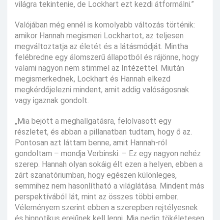
világra tekintenie, de Lockhart ezt kezdi átformálni.”
Valójában még ennél is komolyabb változás történik:
amikor Hannah megismeri Lockhartot, az teljesen
megváltoztatja az életét és a látásmódját. Mintha
felébredne egy álomszerű állapotból és rájönne, hogy
valami nagyon nem stimmel az Intézettel. Miután
megismerkednek, Lockhart és Hannah elkezd
megkérdőjelezni mindent, amit addig valóságosnak
vagy igaznak gondolt.
„Mia bejött a meghallgatásra, felolvasott egy
részletet, és abban a pillanatban tudtam, hogy ő az.
Pontosan azt láttam benne, amit Hannah-ról
gondoltam – mondja Verbinski. – Ez egy nagyon nehéz
szerep. Hannah olyan sokáig élt ezen a helyen, ebben a
zárt szanatóriumban, hogy egészen különleges,
semmihez nem hasonlítható a világlátása. Mindent más
perspektívából lát, mint az összes többi ember.
Véleményem szerint ebben a szerepben rejtélyesnek
és hipnotikus erejűnek kell lenni, Mia pedig tökéletesen