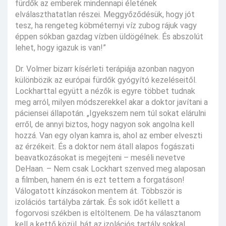
fürdők az emberek mindennapi életének
elválaszthatatlan részei. Meggyőződésük, hogy jót
tesz, ha rengeteg köbméternyi víz zubog rájuk vagy
éppen sókban gazdag vízben üldögélnek. És abszolút
lehet, hogy igazuk is van!”
Dr. Volmer bizarr kísérleti terápiája azonban nagyon
különbözik az európai fürdők gyógyító kezeléseitől.
Lockharttal együtt a nézők is egyre többet tudnak
meg arról, milyen módszerekkel akar a doktor javítani a
páciensei állapotán. „Igyekszem nem túl sokat elárulni
erről, de annyi biztos, hogy nagyon sok angolna kell
hozzá. Van egy olyan kamra is, ahol az ember elveszti
az érzékeit. És a doktor nem átall alapos fogászati
beavatkozásokat is megejteni – meséli nevetve
DeHaan. – Nem csak Lockhart szenved meg alaposan
a filmben, hanem én is ezt tettem a forgatáson!
Válogatott kínzásokon mentem át. Többször is
izolációs tartályba zártak. És sok időt kellett a
fogorvosi székben is eltöltenem. De ha választanom
kell a kettő közül, hát az izolációs tartály sokkal