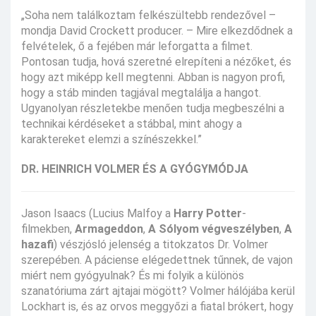
„Soha nem találkoztam felkészültebb rendezővel –
mondja David Crockett producer. – Mire elkezdődnek a
felvételek, ő a fejében már leforgatta a filmet.
Pontosan tudja, hová szeretné elrepíteni a nézőket, és
hogy azt miképp kell megtenni. Abban is nagyon profi,
hogy a stáb minden tagjával megtalálja a hangot.
Ugyanolyan részletekbe menően tudja megbeszélni a
technikai kérdéseket a stábbal, mint ahogy a
karaktereket elemzi a színészekkel.”
DR. HEINRICH VOLMER ÉS A GYÓGYMÓDJA
Jason Isaacs (Lucius Malfoy a
Harry Potter
-
filmekben,
Armageddon
,
A Sólyom végveszélyben
,
A
hazafi
) vészjósló jelenség a titokzatos Dr. Volmer
szerepében. A páciense elégedettnek tűnnek, de vajon
miért nem gyógyulnak? És mi folyik a különös
szanatóriuma zárt ajtajai mögött? Volmer hálójába kerül
Lockhart is, és az orvos meggyőzi a fiatal brókert, hogy