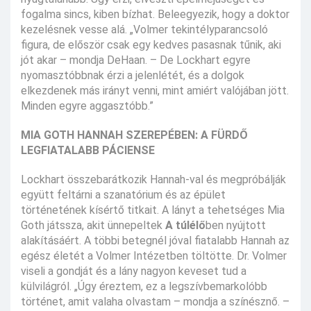
fogalma sincs, kiben bízhat. Beleegyezik, hogy a doktor
kezelésnek vesse alá. „Volmer tekintélyparancsoló
figura, de először csak egy kedves pasasnak tűnik, aki
jót akar – mondja DeHaan. – De Lockhart egyre
nyomasztóbbnak érzi a jelenlétét, és a dolgok
elkezdenek más irányt venni, mint amiért valójában jött.
Minden egyre aggasztóbb.”
MIA GOTH HANNAH SZEREPÉBEN: A FÜRDŐ
LEGFIATALABB PÁCIENSE
Lockhart összebarátkozik Hannah-val és megpróbálják
együtt feltárni a szanatórium és az épület
történetének kísértő titkait. A lányt a tehetséges Mia
Goth játssza, akit ünnepeltek
A túlélő
ben nyújtott
alakításáért. A többi betegnél jóval fiatalabb Hannah az
egész életét a Volmer Intézetben töltötte. Dr. Volmer
viseli a gondját és a lány nagyon keveset tud a
külvilágról. „Úgy éreztem, ez a legszívbemarkolóbb
történet, amit valaha olvastam – mondja a színésznő. –