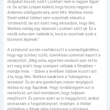
dolgokat beszél, ezért Lockhart nem is nagyon figyel
rá. De aztán szépen kiderül, hogy bizony nagyon is
érdemes odafigyelni arra, amit Mrs. Watkins mond.
Ennél sokkal többet nem szeretnék elárulni a
történetről, de azt azért még elmondom, hogy Mrs.
Watkins mindig egy lépéssel Lockhart előtt jár. És a
nézők soha nem találnák ki, hová is vezetnek ezek a
bizonyos lépések.”
A színésznő azután csatlakozott a szereplőgárdához,
hogy egy szívhez szóló, személyes üzenetet kapott a
rendezőtől. „Még soha, egyetlen rendező sem tette
ezt meg azért, hogy szerepet vállaljak a filmjében –
mondja Imrie. – Ebben a levélben többek között azt
írta, hogy Mrs. Watkins karaktere a ’fokhagyma a
levesben’. És én arra gondoltam, milyen lenyűgöző
leírása ez egy figurának. Hogy továbbvigyem ezt a
metaforát, azt kell mondanom, hogy teljesen
megfőzött. És persze azért az is meggyőzött, amikor
elolvastam a forgatókönyvet. Imádtam. A thriller
műfajában a filmek néha túlságosan a látványra