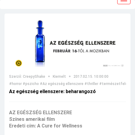
navig
Szerző: CreepyShake
Kiemelt
2017.02.15. 10:00:00
#horror
#pszicho
#Az egészség ellenszere
#thriller
#természetfeletti
#
Az egészség ellenszere: beharangozó
AZ EGÉSZSÉG ELLENSZERE
Színes amerikai film
Eredeti cím: A Cure for Wellness