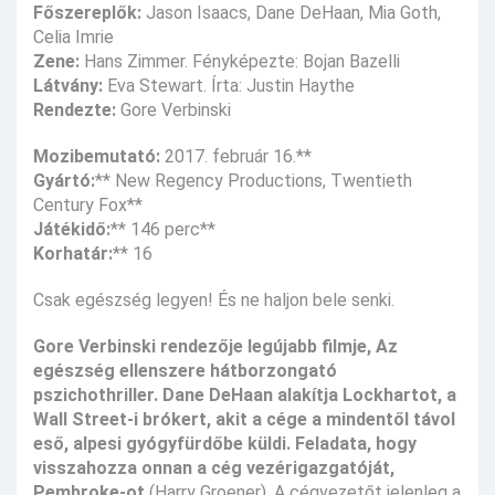
Főszereplők:
Jason Isaacs, Dane DeHaan, Mia Goth,
Celia Imrie
Zene:
Hans Zimmer. Fényképezte: Bojan Bazelli
Látvány:
Eva Stewart. Írta: Justin Haythe
Rendezte:
Gore Verbinski
Mozibemutató:
2017. február 16.**
Gyártó:
** New Regency Productions, Twentieth
Century Fox**
Játékidő:
** 146 perc**
Korhatár:
** 16
Csak egészség legyen! És ne haljon bele senki.
Gore Verbinski rendezője legújabb filmje,
Az
egészség ellenszere
hátborzongató
pszichothriller. Dane DeHaan alakítja Lockhartot, a
Wall Street-i brókert, akit a cége a mindentől távol
eső, alpesi gyógyfürdőbe küldi. Feladata, hogy
visszahozza onnan a cég vezérigazgatóját,
Pembroke-ot
(Harry Groener). A cégvezetőt jelenleg a