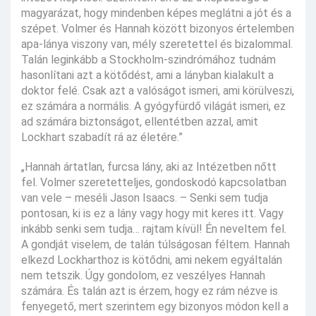
magyarázat, hogy mindenben képes meglátni a jót és a
szépet. Volmer és Hannah között bizonyos értelemben
apa-lánya viszony van, mély szeretettel és bizalommal.
Talán leginkább a Stockholm-szindrómához tudnám
hasonlítani azt a kötődést, ami a lányban kialakult a
doktor felé. Csak azt a valóságot ismeri, ami körülveszi,
ez számára a normális. A gyógyfürdő világát ismeri, ez
ad számára biztonságot, ellentétben azzal, amit
Lockhart szabadít rá az életére.”
„Hannah ártatlan, furcsa lány, aki az Intézetben nőtt
fel. Volmer szeretetteljes, gondoskodó kapcsolatban
van vele – meséli Jason Isaacs. – Senki sem tudja
pontosan, ki is ez a lány vagy hogy mit keres itt. Vagy
inkább senki sem tudja… rajtam kívül! Én neveltem fel.
A gondját viselem, de talán túlságosan féltem. Hannah
elkezd Lockharthoz is kötődni, ami nekem egyáltalán
nem tetszik. Úgy gondolom, ez veszélyes Hannah
számára. És talán azt is érzem, hogy ez rám nézve is
fenyegető, mert szerintem egy bizonyos módon kell a