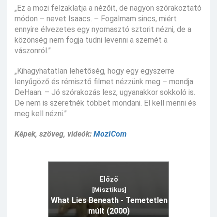
„Ez a mozi felzaklatja a nézőit, de nagyon szórakoztató
módon – nevet Isaacs. – Fogalmam sincs, miért
ennyire élvezetes egy nyomasztó sztorit nézni, de a
közönség nem fogja tudni levenni a szemét a
vászonról.”
„Kihagyhatatlan lehetőség, hogy egy egyszerre
lenyűgöző és rémisztő filmet nézzünk meg – mondja
DeHaan. – Jó szórakozás lesz, ugyanakkor sokkoló is.
De nem is szeretnék többet mondani. El kell menni és
meg kell nézni.”
Képek, szöveg, videók:
MozICom
Előző
[Misztikus]
What Lies Beneath - Temetetlen
múlt (2000)