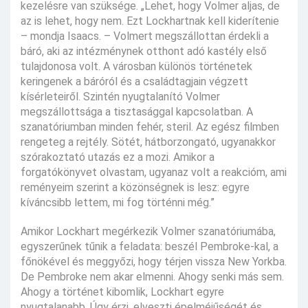
kezelésre van szüksége. „Lehet, hogy Volmer aljas, de
az is lehet, hogy nem. Ezt Lockhartnak kell kiderítenie
– mondja Isaacs. – Volmert megszállottan érdekli a
báró, aki az intézménynek otthont adó kastély első
tulajdonosa volt. A városban különös történetek
keringenek a báróról és a családtagjain végzett
kísérleteiről. Szintén nyugtalanító Volmer
megszállottsága a tisztasággal kapcsolatban. A
szanatóriumban minden fehér, steril. Az egész filmben
rengeteg a rejtély. Sötét, hátborzongató, ugyanakkor
szórakoztató utazás ez a mozi. Amikor a
forgatókönyvet olvastam, ugyanaz volt a reakcióm, ami
reményeim szerint a közönségnek is lesz: egyre
kíváncsibb lettem, mi fog történni még.”
Amikor Lockhart megérkezik Volmer szanatóriumába,
egyszerűnek tűnik a feladata: beszél Pembroke-kal, a
főnökével és meggyőzi, hogy térjen vissza New Yorkba.
De Pembroke nem akar elmenni. Ahogy senki más sem.
Ahogy a történet kibomlik, Lockhart egyre
nyugtalanabb. Úgy érzi, elveszti épelméjűségét és