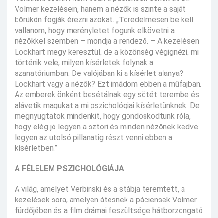
Volmer kezelésein, hanem a nézők is szinte a saját
bőrükön fogják érezni azokat. „Töredelmesen be kell
vallanom, hogy merényletet fogunk elkövetni a
nézőkkel szemben – mondja a rendező. – A kezelésen
Lockhart megy keresztül, de a közönség végignézi, mi
történik vele, milyen kísérletek folynak a
szanatóriumban. De valójában ki a kísérlet alanya?
Lockhart vagy a nézők? Ezt imádom ebben a műfajban.
Az emberek önként besétálnak egy sötét terembe és
alávetik magukat a mi pszichológiai kísérletünknek. De
megnyugtatok mindenkit, hogy gondoskodtunk róla,
hogy elég jó legyen a sztori és minden nézőnek kedve
legyen az utolsó pillanatig részt venni ebben a
kísérletben.”
A FÉLELEM PSZICHOLÓGIÁJA
A világ, amelyet Verbinski és a stábja teremtett, a
kezelések sora, amelyen átesnek a páciensek Volmer
fürdőjében és a film drámai feszültsége hátborzongató