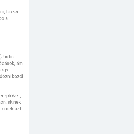
rú, hiszen
de a
(Justin
lódások, ám
 hogy
dözni kezdi
ereplőket,
on, akinek
mbernek azt