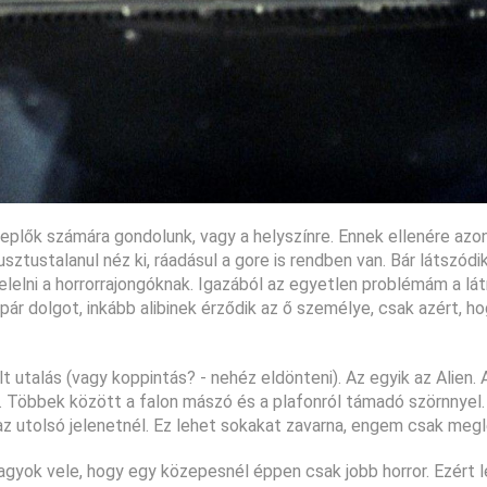
replők számára gondolunk, vagy a helyszínre. Ennek ellenére azo
sztustalanul néz ki, ráadásul a gore is rendben van. Bár látszódi
elni a horrorrajongóknak. Igazából az egyetlen problémám a lát
pár dolgot, inkább alibinek érződik az ő személye, csak azért, h
t utalás (vagy koppintás? - nehéz eldönteni). Az egyik az Alien.
. Többek között a falon mászó és a plafonról támadó szörnnyel.
az utolsó jelenetnél. Ez lehet sokakat zavarna, engem csak megl
agyok vele, hogy egy közepesnél éppen csak jobb horror. Ezért l