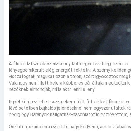
A
filmen látszódik az alacsony költségvetés. Elég, ha a sze
lényegbe sikerült elég energiát fektetni. A szörny kellően gu
visszafogták magukat ezen a téren, azért igyekeztek megfel
Valahogy nem illett bele a képbe, és bár általa megtudtunk 
nézőknek elmondják, mi is akar lenni a lény.
Egyébként ez lehet csak nekem tűnt fel, de két filmre is vol
lévő sötétben bujkálós jeleneteknél nem egyszer utaltak rá
pedig egy Bárányok hallgatnak-hasonlatot is észrevettem, 
Őszintén, számomra ez a film nagy kedvenc, ám tisztában v