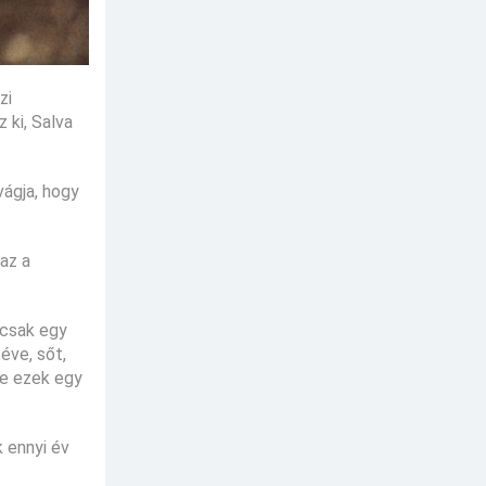
zi
 ki, Salva
vágja, hogy
 az a
 csak egy
téve, sőt,
de ezek egy
k ennyi év