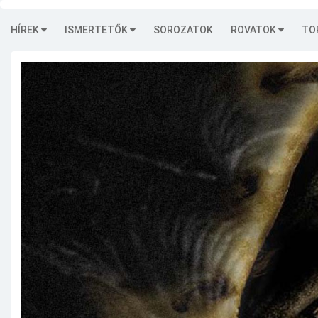
HÍREK
ISMERTETŐK
SOROZATOK
ROVATOK
TO