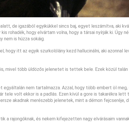
att, de igazából egyikükkel sincs baj, egyet leszámítva, aki kvá
is rohadék, hogy elvártam volna, hogy a társai nyírják ki. Úgy néz
gy nem is húzza sokáig.
, hogy itt az egyik szurkolólány kezd hallucinálni, aki azonnal le
is, mivel több üldözős jelenetet is tettek bele. Ezek közül talán
ét egyáltalán nem tartalmazza. Azzal, hogy több embert öl meg,
 tele volt ekkor is a padlás. Ezen kívül a gore is takarékra lett 
 Persze akadnak merészebb jelenetek, mint a démon fejcseréje, 
etik a rajongóknak, és nekem kifejezetten nagy elvárásaim vanna