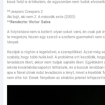
kissé felül is értékelem, de egyszerűen nem tudok elvonat
**Jeepers Creepers 2
Aki bújt, aki nem 2: A második este (2003)
**
Rendezte: Victor Salva
A folytatásra nem is kellett olyan sokat várni, én csak pár
le megnézni, hiszen egy szerző a szellemi gyermekét nem s
tények.
Kezdjük is rögtön a legelsővel, a szereplőkkel. Azzal még se
szabály, hogy több hulla kell. A probléma ott kezdődik, hog
levadászni őket, akkor nem tudjuk sajnálni őket. Egyébként 
iskolai kosárlabdacsapatot láthatunk, és a buszuk lerobban
apa a fiával útnak indul levadászni a lényt, mivel a kisebbik
nem élte túl. Ennek fényében az elrablós jelenet kifejezette