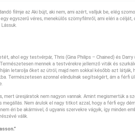
dó filmje az Aki bújt, aki nem, ami azért, valljuk be, elég szomo
gy egyszerű véres, menekülős szörnyfilmről, ami eléri a célját, 
 Lássuk.
t, ahol egy testvérpár, Thris (Gina Philips – Chained) és Darry 
l. Természetesen mennek a testvérekre jellemző viták és szurká
íján letarolja őket az útról, majd nem sokkal később azt látják,
ba. Természetesen azonnal elindulnak segítségért, ám a férfi ül
e.
is, mert üresjáratok nem nagyon vannak. Amint megismertük a sz
megállás. Nem árulok el nagy titkot azzal, hogy a férfi egy dém
 nem éri be akármivel, ő ugyanis szervekre vágyik, így minden e
részévé válik.
asson.”