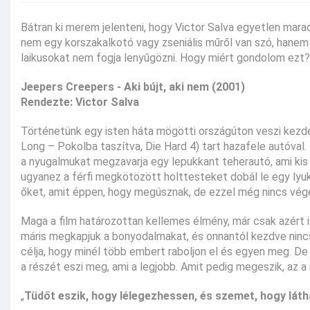
Bátran ki merem jelenteni, hogy Victor Salva egyetlen maradan
nem egy korszakalkotó vagy zseniális műről van szó, hanem e
laikusokat nem fogja lenyűgözni. Hogy miért gondolom ezt?
Jeepers Creepers - Aki bújt, aki nem (2001)
Rendezte: Victor Salva
Történetünk egy isten háta mögötti országúton veszi kezdeté
Long – Pokolba taszítva, Die Hard 4) tart hazafele autóva
a nyugalmukat megzavarja egy lepukkant teherautó, ami kis h
ugyanez a férfi megkötözött holttesteket dobál le egy lyuk
őket, amit éppen, hogy megúsznak, de ezzel még nincs vég
Maga a film határozottan kellemes élmény, már csak azért 
máris megkapjuk a bonyodalmakat, és onnantól kezdve nincs 
célja, hogy minél több embert raboljon el és egyen meg. De
a részét eszi meg, ami a legjobb. Amit pedig megeszik, az a 
„
Tüdőt eszik, hogy lélegezhessen, és szemet, hogy láth