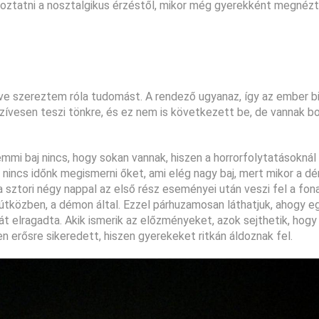
koztatni a nosztalgikus érzéstől, mikor még gyerekként megnéz
 éve szereztem róla tudomást. A rendező ugyanaz, így az ember b
zívesen teszi tönkre, és ez nem is következett be, de vannak b
mmi baj nincs, hogy sokan vannak, hiszen a horrorfolytatásoknál 
y nincs időnk megismerni őket, ami elég nagy baj, mert mikor a d
a sztori négy nappal az első rész eseményei után veszi fel a fona
 útközben, a démon által. Ezzel párhuzamosan láthatjuk, ahogy e
 fiát elragadta. Akik ismerik az előzményeket, azok sejthetik, hog
n erősre sikeredett, hiszen gyerekeket ritkán áldoznak fel.