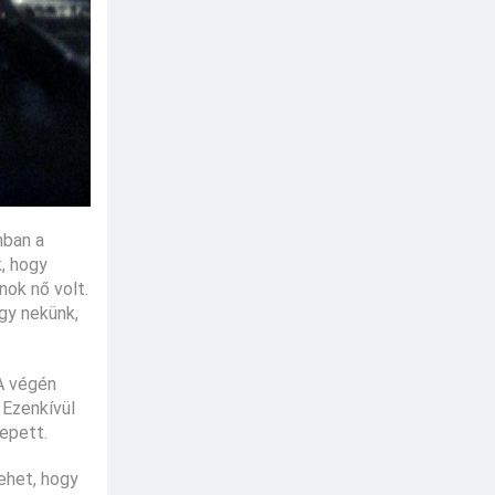
nban a
k, hogy
nok nő volt.
ogy nekünk,
 A végén
 Ezenkívül
epett.
ehet, hogy