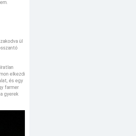
tem.
izakodva ül
osszantó
íratlan
émon elkezdi
lat, és egy
gy farmer
y a gyerek