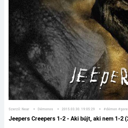
Szerző: Near
Démonos
2015.03.30. 19:05:29
#démon
#gore
Jeepers Creepers 1-2 - Aki bújt, aki nem 1-2 