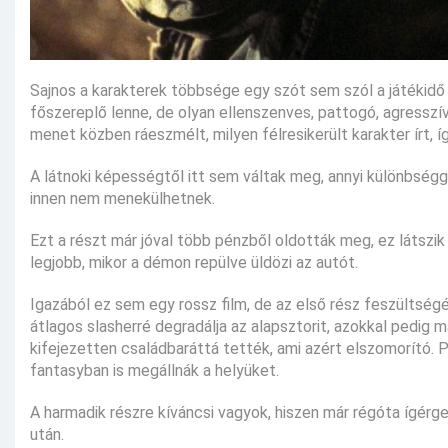
Sajnos a karakterek többsége egy szót sem szól a játékidő al
főszereplő lenne, de olyan ellenszenves, pattogó, agresszív k
menet közben ráeszmélt, milyen félresikerült karakter írt, í
A látnoki képességtől itt sem váltak meg, annyi különbséggel
innen nem menekülhetnek.
Ezt a részt már jóval több pénzből oldották meg, ez látszik 
legjobb, mikor a démon repülve üldözi az autót.
Igazából ez sem egy rossz film, de az első rész feszültség
átlagos slasherré degradálja az alapsztorit, azokkal pedig már
kifejezetten családbaráttá tették, ami azért elszomorító.
fantasyban is megállnák a helyüket.
A harmadik részre kíváncsi vagyok, hiszen már régóta ígérg
után.