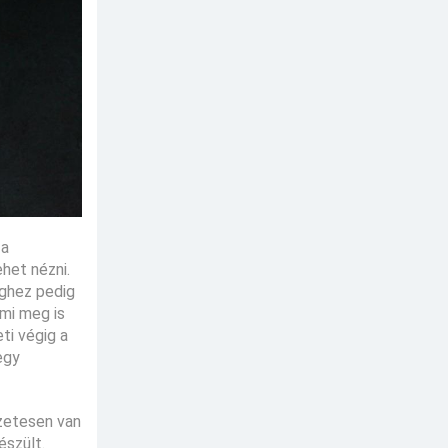
 a
het nézni.
éghez pedig
ami meg is
ti végig a
egy
szetesen van
észült.