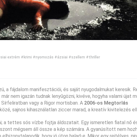
siai extrém
#krimi
#nyomozás
#ázsiai
#szellem
#thriller
szú, a fájdalom manifesztációi, és saját nyugodalmukat keresik. 
 már nem igazán tudnak lenyűgözni, kivéve, hogyha valami újat m
 Sírfeliratban vagy a Rigor mortisban. A
2006-os Megtorlás
zé, sajnos kihasználatlan ziccer marad, a kreatív kivitelezés el
a tettes sós vízbe fojtja áldozatait. Egy ismeretlen fiatal nő é
iszont mégsem áll össze a kép számára. A gyanúsított nem hoz
bizonytalanodik, hogy jó úton halad-e. Mikor egy rejtélyes, piro