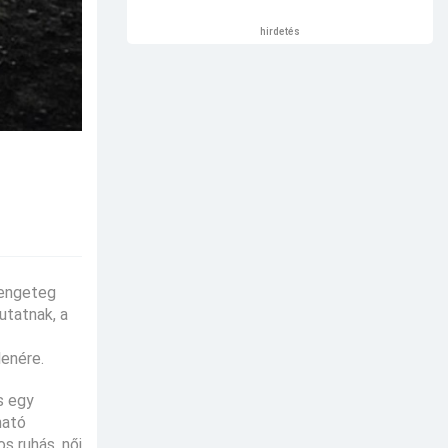
hirdetés
Rengeteg
utatnak, a
lenére.
s egy
ható
s ruhás, női