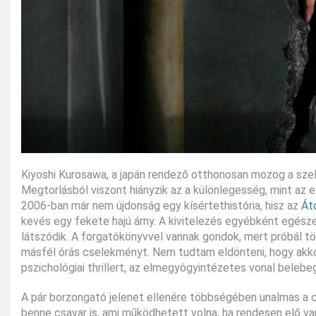
Kiyoshi Kurosawa, a japán rendező otthonosan mozog a szel
Megtorlásból viszont hiányzik az a különlegesség, mint az 
2006-ban már nem újdonság egy kísértethistória, hisz az
Át
kevés egy fekete hajú árny. A kivitelezés egyébként egész
látszódik. A forgatókönyvvel vannak gondok, mert próbál tö
másfél órás cselekményt. Nem tudtam eldönteni, hogy akkor
pszichológiai thrillert, az elmegyógyintézetes vonal beleb
A pár borzongató jelenet ellenére többségében unalmas a c
benne csavar is, ami működhetett volna, ha rendesen elő v