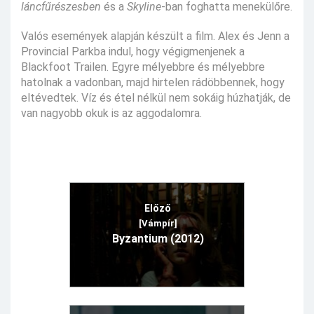
láncfűrészesben
és a
Skyline
-ban foghatta menekülőre.
Valós események alapján készült a film. Alex és Jenn a
Provincial Parkba indul, hogy végigmenjenek a
Blackfoot Trailen. Egyre mélyebbre és mélyebbre
hatolnak a vadonban, majd hirtelen rádöbbennek, hogy
eltévedtek. Víz és étel nélkül nem sokáig húzhatják, de
van nagyobb okuk is az aggodalomra.
Előző
[Vámpír]
Byzantium (2012)