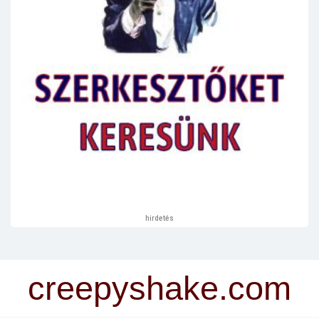
hirdetés
creepyshake.com