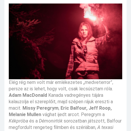
Elég rég nem volt már emlékezetes „medveterror”,
persze az is lehet, hogy volt, csak lecsúsztam róla.
Adam MacDonald
Kanada vadregényes tájára
kalauzolja el szereplőit, majd szépen rájuk ereszti a
macit.
Missy Peregrym
,
Eric Balfour, Jeff Roop,
Melanie Mullen
vághat ijedt arcot. Peregrym a
Kékpróba
és a
Démonirtók
sorozatban játszott, Balfour
megfordult rengeteg filmben és szériában,
A texasi