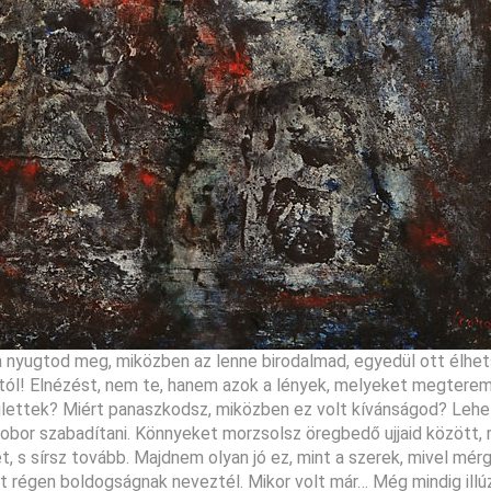
nyugtod meg, miközben az lenne birodalmad, egyedül ott élhets
dtól! Elnézést, nem te, hanem azok a lények, melyeket megtere
születtek? Miért panaszkodsz, miközben ez volt kívánságod? Lehet
obor szabadítani. Könnyeket morzsolsz öregbedő ujjaid között, r
t, s sírsz tovább. Majdnem olyan jó ez, mint a szerek, mivel mé
et régen boldogságnak neveztél. Mikor volt már… Még mindig illúz