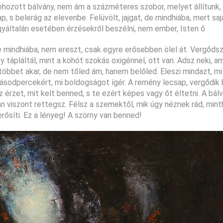
hozott bálvány, nem ám a százméteres szobor, melyet állítunk,
p, s belerág az elevenbe. Felüvölt, jajgat, de mindhiába, mert sa
egyáltalán esetében érzésekről beszélni, nem ember, Isten ő.
 mindhiába, nem ereszt, csak egyre erősebben ölel át. Vergőds
tápláltál, mint a kohót szokás oxigénnel, ott van. Adsz neki, am
többet akar, de nem tőled ám, hanem belőled. Eleszi mindazt, mi
másodpercekért, mi boldogságot ígér. A remény lecsap, vergődik
érzet, mit kelt benned, s te ezért képes vagy őt éltetni. A bálv
 viszont rettegsz. Félsz a szemektől, mik úgy néznek rád, min
rősíti. Ez a lényeg! A szörny van benned!