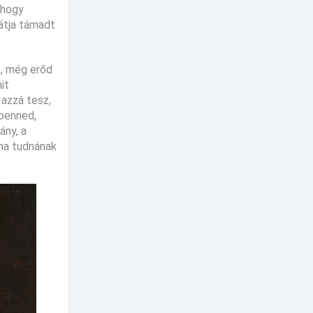
 hogy
játja támadt
z, még erőd
it
 azzá tesz,
 benned,
ány, a
tha tudnának