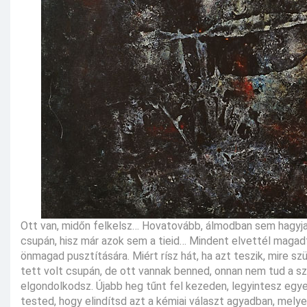
Ott van, midőn felkelsz… Hovatovább, álmodban sem hagyja 
csupán, hisz már azok sem a tieid… Mindent elvettél maga
önmagad pusztítására. Miért rísz hát, ha azt teszik, mire 
tett volt csupán, de ott vannak benned, onnan nem tud a sz
elgondolkodsz. Újabb heg tűnt fel kezeden, legyintesz egye
tested, hogy elindítsd azt a kémiai választ agyadban, mely