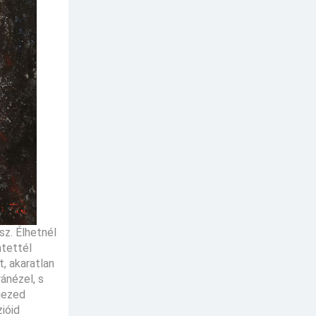
z. Élhetnél
mtettél
, akaratlan
ánézel, s
rgezed
ióid