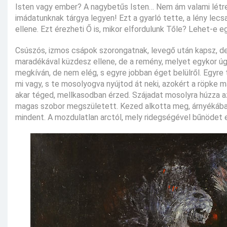
Isten vagy ember? A nagybetűs Isten… Nem ám valami létre
imádatunknak tárgya legyen! Ezt a gyarló tette, a lény lecsa
ellene. Ezt érezheti Ő is, mikor elfordulunk Tőle? Lehet-e 
Csúszós, izmos csápok szorongatnak, levegő után kapsz, de
maradékával küzdesz ellene, de a remény, melyet egykor úgy 
megkíván, de nem elég, s egyre jobban éget belülről. Egyre 
mi vagy, s te mosolyogva nyújtod át neki, azokért a röpke 
akar téged, mellkasodban érzed. Szájadat mosolyra húzza az 
magas szobor megszületett. Kezed alkotta meg, árnyékában
mindent. A mozdulatlan arctól, mely ridegségével bűnödet e