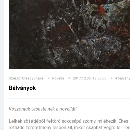
Szerző: CreepyShake
Novella
2017.12.05. 18:00:00
#bálván
Bálványok
Köszönjük Urseste-nek a novellát!
Lelkek sötétjéből feltörő sokcsápú szörny, mi éhezik. Éhes 
rothadó teremtmény lesben áll, mikor csaphat végre le. Ter