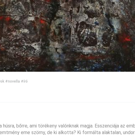
yok
#novella
#író
a húsra, bőrre, ami törékeny valónknak magja. Esszenciája az emb
emtmény eme szörny, de ki alkotta? Ki formálta alaktalan, undor