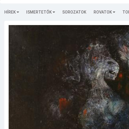
HÍREK
ISMERTETŐK
SOROZATOK
ROVATOK
TO