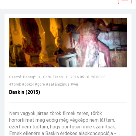
navig
Szerző: Beneg^
Gore-Trash
2016.05.10. 20:00:00
#török
#pokol
#gore
#sátánizmus
#vér
Baskin (2015)
Nem vagyok jártas török filmek terén, török
horrorfilmet meg eddig még végképp nem láttam,
ezért nem tudtam, hogy pontosan mire számítsak.
Ennek ellenére a Baskin érdekes alapkoncepciója -