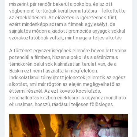
miszerint pár rendőr bekerül a pokolba, és az ott
végbemenő tortúrájuk kerül bemutatásra - felkeltette
az érdeklődésem. Az előzetes is ígéretesnek tűnt,
ezért mindenképp adtam a filmnek egy esélyt, de
sajnálatos módon a kiadott promóciós anyagok sokkal
szórakoztatóbbak voltak, mint maga a teljes alkotás.
A történet egyszerűségének ellenére bőven lett volna
potenciál a filmben, hiszen a pokol és a sátánizmus
témakörén belül sok kiaknázatlan terület van, de a
Baskin ezt nem használta ki megfelelően.
Indokolatlanul túlnyújtott jelenetek jellemzik az egész
alkotást, ami már rögtön az elején megfigyelhető az
éttermi résznél. Az ezt követő kocsikázós,
zenehallgatás közben éneklésről is ugyanez mondható
el: unalmas, hosszú, ráadásul teljesen fölösleges.