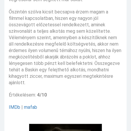
Őszintén szólva kicsit becsapva érzem magam a
filmmel kapcsolatban, hiszen egy nagyon jól
összevágott előzetessel rendelkezett, aminek
színvonalát a teljes alkotás meg sem közelítette.
Véleményem szerint, amennyiben a készítőknek nem
áll rendelkezésre megfelelő költségvetés, akkor nem
érdemes ilyen volumenű témához nyúlni, hiszen ha ilyen
megközelítésből akarják ábrázolni a poklot, ahhoz
lényegesen több pénzt kell belefektetni. Összegezve
tehát a Baskin egy felejthető alkotás, mondhatni
kihagyott ziccer, maximum egyszeri megtekintésre
ajánlott.
Értékelésem:
4/10
IMDb
|
mafab