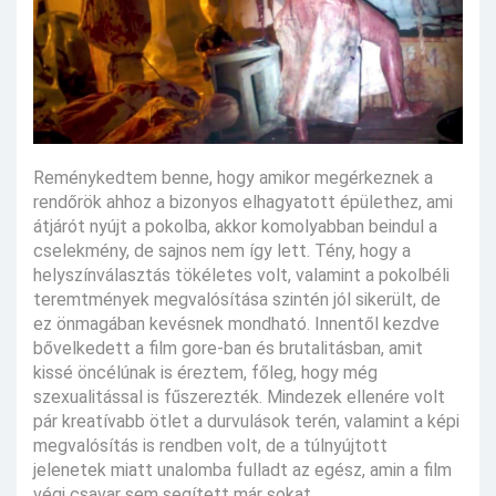
Reménykedtem benne, hogy amikor megérkeznek a
rendőrök ahhoz a bizonyos elhagyatott épülethez, ami
átjárót nyújt a pokolba, akkor komolyabban beindul a
cselekmény, de sajnos nem így lett. Tény, hogy a
helyszínválasztás tökéletes volt, valamint a pokolbéli
teremtmények megvalósítása szintén jól sikerült, de
ez önmagában kevésnek mondható. Innentől kezdve
bővelkedett a film gore-ban és brutalitásban, amit
kissé öncélúnak is éreztem, főleg, hogy még
szexualitással is fűszerezték. Mindezek ellenére volt
pár kreatívabb ötlet a durvulások terén, valamint a képi
megvalósítás is rendben volt, de a túlnyújtott
jelenetek miatt unalomba fulladt az egész, amin a film
végi csavar sem segített már sokat.