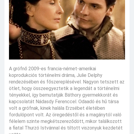
A grófnő 2009-es francia-német-amerikai
koprodukciós történelmi dráma, Julie Delphy
rendezésében és főszereplésével. Nagyon tetszett az
ötlet, hogy összeegyeztetik a legendát a történelmi
tényekkel, így bemutatják Báthory gyermekkorát és
kapcsolatát Nádasdy Ferenccel. Odaadó és hű társa
volt a grófnak, kinek halála Erzsébet életében
fordulópont volt. Az öregedéstől és a magánytól való
félelem szinte megkétszereződött, mikor találkozott
a fiatal Thurzó Istvánnal és tiltott viszonyuk kezdetét