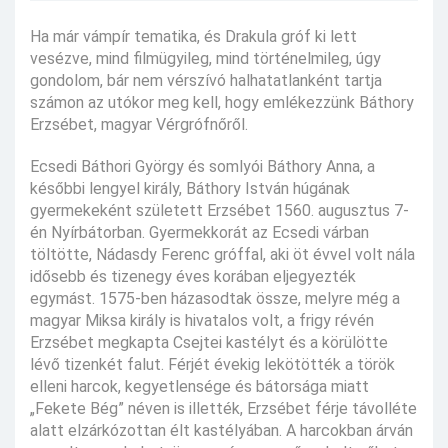
Ha már vámpír tematika, és Drakula gróf ki lett
vesézve, mind filmügyileg, mind történelmileg, úgy
gondolom, bár nem vérszívó halhatatlanként tartja
számon az utókor meg kell, hogy emlékezzünk Báthory
Erzsébet, magyar Vérgrófnőről.
Ecsedi Báthori György és somlyói Báthory Anna, a
későbbi lengyel király, Báthory István húgának
gyermekeként született Erzsébet 1560. augusztus 7-
én Nyírbátorban. Gyermekkorát az Ecsedi várban
töltötte, Nádasdy Ferenc gróffal, aki öt évvel volt nála
idősebb és tizenegy éves korában eljegyezték
egymást. 1575-ben házasodtak össze, melyre még a
magyar Miksa király is hivatalos volt, a frigy révén
Erzsébet megkapta Csejtei kastélyt és a körülötte
lévő tizenkét falut. Férjét évekig lekötötték a török
elleni harcok, kegyetlensége és bátorsága miatt
„Fekete Bég” néven is illették, Erzsébet férje távolléte
alatt elzárkózottan élt kastélyában. A harcokban árván