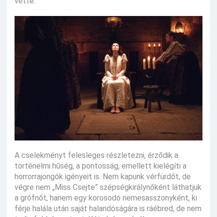
vette.
A cselekményt felesleges részletezni, érződik a
történelmi hűség, a pontosság, emellett kielégíti a
horrorrajongók igényeit is. Nem kapunk vérfürdőt, de
végre nem „Miss Csejte” szépségkirálynőként láthatjuk
a grófnőt, hanem egy korosodó nemesasszonyként, ki
férje halála után saját halandóságára is ráébred, de nem