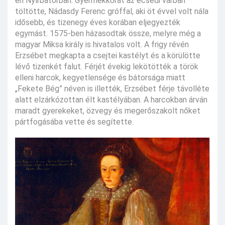
én Nyírbátorban. Gyermekkorát az ecsedi várban
töltötte, Nádasdy Ferenc gróffal, aki öt évvel volt nála
idősebb, és tizenegy éves korában eljegyezték
egymást. 1575-ben házasodtak össze, melyre még a
magyar Miksa király is hivatalos volt. A frigy révén
Erzsébet megkapta a csejtei kastélyt és a körülötte
lévő tizenkét falut. Férjét évekig lekötötték a török
elleni harcok, kegyetlensége és bátorsága miatt
„Fekete Bég” néven is illették, Erzsébet férje távolléte
alatt elzárkózottan élt kastélyában. A harcokban árván
maradt gyerekeket, özvegy és megerőszakolt nőket
pártfogásába vette és segítette.