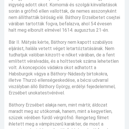
irigység adott okot. Komornái és szolgái kínvallatások
során a grófnő ellen vallottak, de nemes asszonyként
nem állíthatták bíróság elé. Báthory Erzsébetet csejtei
várában tartották fogva, befalazva, ahol 54 évesen
halt meg elborult elmével 1614. augusztus 21-én.
Bár II. Mátyás kérte, Báthory nem kapott szabályos
eljárást, halála vetett véget letartóztatásának. Nem
tudhatjuk valóban kínzott-e nőket várában, de a fent
említett véralvadás, és a holttestek száma lehetetlen
volt. A koncepciós vádakra okot adhatott a
Habsburgok vágya a Báthory-Nádasdy birtokokra,
illetve Thurzó ellenségeskedése, a bécsi udvarral
viszályban álló Báthory György, erdélyi fejedelemmel,
Erzsébet unokatestvérével.
Báthory Erzsébet alakja nem, mint mártír, áldozat
maradt meg az utókornak, hanem, mint a kegyetlen,
szüzek vérében fürdő vérgrófnő. Rengeteg filmet
ihletett meg a vámpírszerű karakter, de most a