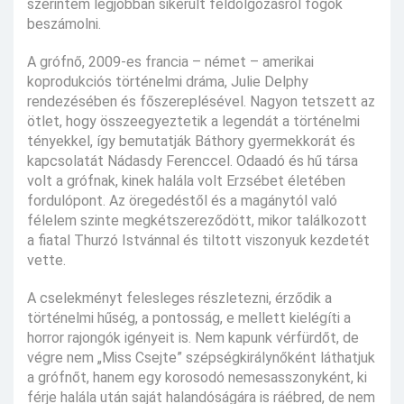
szerintem legjobban sikerült feldolgozásról fogok
beszámolni.
A grófnő, 2009-es francia – német – amerikai
koprodukciós történelmi dráma, Julie Delphy
rendezésében és főszereplésével. Nagyon tetszett az
ötlet, hogy összeegyeztetik a legendát a történelmi
tényekkel, így bemutatják Báthory gyermekkorát és
kapcsolatát Nádasdy Ferenccel. Odaadó és hű társa
volt a grófnak, kinek halála volt Erzsébet életében
fordulópont. Az öregedéstől és a magánytól való
félelem szinte megkétszereződött, mikor találkozott
a fiatal Thurzó Istvánnal és tiltott viszonyuk kezdetét
vette.
A cselekményt felesleges részletezni, érződik a
történelmi hűség, a pontosság, e mellett kielégíti a
horror rajongók igényeit is. Nem kapunk vérfürdőt, de
végre nem „Miss Csejte” szépségkirálynőként láthatjuk
a grófnőt, hanem egy korosodó nemesasszonyként, ki
férje halála után saját halandóságára is ráébred, de nem