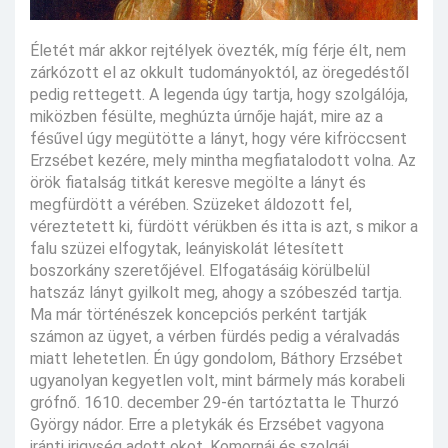
Életét már akkor rejtélyek övezték, míg férje élt, nem
zárkózott el az okkult tudományoktól, az öregedéstől
pedig rettegett. A legenda úgy tartja, hogy szolgálója,
miközben fésülte, meghúzta úrnője haját, mire az a
fésűvel úgy megütötte a lányt, hogy vére kifröccsent
Erzsébet kezére, mely mintha megfiatalodott volna. Az
örök fiatalság titkát keresve megölte a lányt és
megfürdött a vérében. Szüzeket áldozott fel,
véreztetett ki, fürdött vérükben és itta is azt, s mikor a
falu szüzei elfogytak, leányiskolát létesített
boszorkány szeretőjével. Elfogatásáig körülbelül
hatszáz lányt gyilkolt meg, ahogy a szóbeszéd tartja.
Ma már történészek koncepciós perként tartják
számon az ügyet, a vérben fürdés pedig a véralvadás
miatt lehetetlen. Én úgy gondolom, Báthory Erzsébet
ugyanolyan kegyetlen volt, mint bármely más korabeli
grófnő. 1610. december 29-én tartóztatta le Thurzó
György nádor. Erre a pletykák és Erzsébet vagyona
iránti irigység adott okot. Komornái és szolgái