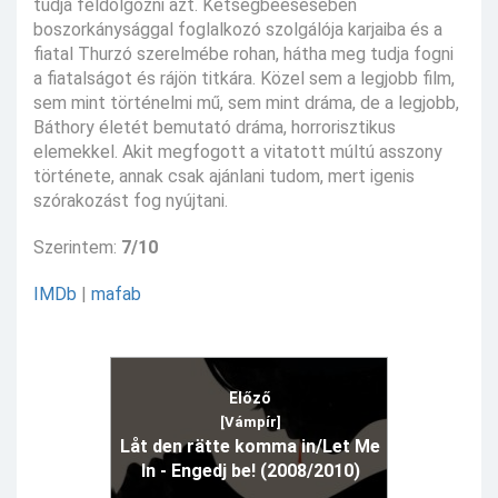
tudja feldolgozni azt. Kétségbeesésében
boszorkánysággal foglalkozó szolgálója karjaiba és a
fiatal Thurzó szerelmébe rohan, hátha meg tudja fogni
a fiatalságot és rájön titkára. Közel sem a legjobb film,
sem mint történelmi mű, sem mint dráma, de a legjobb,
Báthory életét bemutató dráma, horrorisztikus
elemekkel. Akit megfogott a vitatott múltú asszony
története, annak csak ajánlani tudom, mert igenis
szórakozást fog nyújtani.
Szerintem:
7/10
IMDb
|
mafab
Előző
[Vámpír]
Låt den rätte komma in/Let Me
In - Engedj be! (2008/2010)