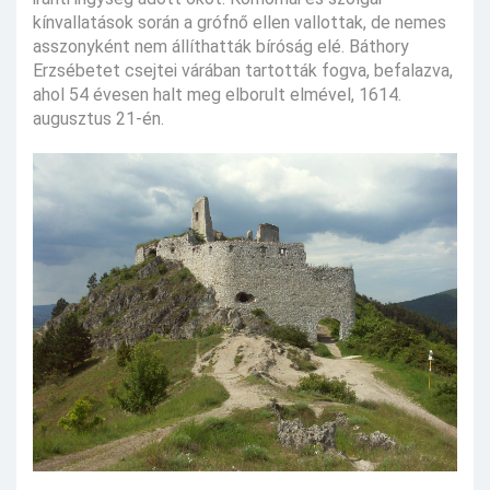
kínvallatások során a grófnő ellen vallottak, de nemes
asszonyként nem állíthatták bíróság elé. Báthory
Erzsébetet csejtei várában tartották fogva, befalazva,
ahol 54 évesen halt meg elborult elmével, 1614.
augusztus 21-én.