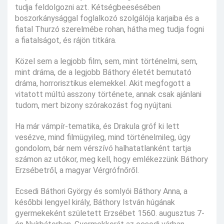
tudja feldolgozni azt. Kétségbeesésében
boszorkánysággal foglalkozó szolgálója karjaiba és a
fiatal Thurzó szerelmébe rohan, hátha meg tudja fogni
a fiatalságot, és rájön titkára.
Közel sem a legjobb film, sem, mint történelmi, sem,
mint dráma, de a legjobb Báthory életét bemutató
dráma, horrorisztikus elemekkel. Akit megfogott a
vitatott múltú asszony története, annak csak ajánlani
tudom, mert bizony szórakozást fog nyújtani.
Ha már vámpír-tematika, és Drakula gróf ki lett
vesézve, mind filmügyileg, mind történelmileg, úgy
gondolom, bár nem vérszívó halhatatlanként tartja
számon az utókor, meg kell, hogy emlékezzünk Báthory
Erzsébetről, a magyar Vérgrófnőről.
Ecsedi Báthori György és somlyói Báthory Anna, a
későbbi lengyel király, Báthory István húgának
gyermekeként született Erzsébet 1560. augusztus 7-