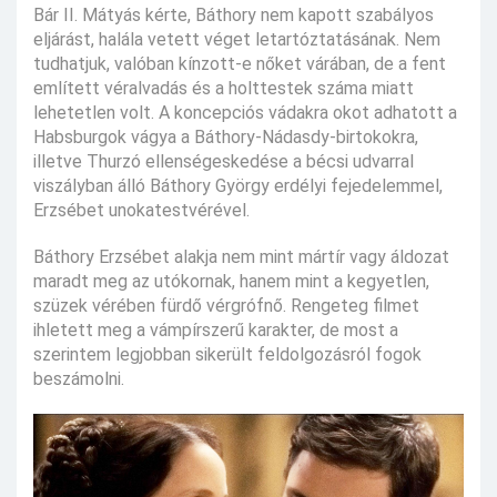
Bár II. Mátyás kérte, Báthory nem kapott szabályos
eljárást, halála vetett véget letartóztatásának. Nem
tudhatjuk, valóban kínzott-e nőket várában, de a fent
említett véralvadás és a holttestek száma miatt
lehetetlen volt. A koncepciós vádakra okot adhatott a
Habsburgok vágya a Báthory-Nádasdy-birtokokra,
illetve Thurzó ellenségeskedése a bécsi udvarral
viszályban álló Báthory György erdélyi fejedelemmel,
Erzsébet unokatestvérével.
Báthory Erzsébet alakja nem mint mártír vagy áldozat
maradt meg az utókornak, hanem mint a kegyetlen,
szüzek vérében fürdő vérgrófnő. Rengeteg filmet
ihletett meg a vámpírszerű karakter, de most a
szerintem legjobban sikerült feldolgozásról fogok
beszámolni.