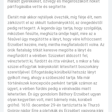
maradt gyerekeket, özvegy és megerőszakolt nőket
pártfogásába vette és segítette.
Életét már akkor rejtélyek övezték, míg férje élt, nem
zárkózott el az okkult tudományoktól, az öregedéstől
pedig rettegett. A legenda úgy tartja, hogy szolgálója,
miközben fésülte, meghúzta úrnője haját, mire az a
fésűvel úgy megütötte a lányt, hogy vére kifröccsent
Erzsébet kezére, mely, mintha megfiatalodott volna. Az
örök fiatalság titkát keresve megölte a lányt és
megfürdött a vérében. Szüzeket áldozott fel,
véreztetett ki, fürdött és itta vérüket, s mikor a falu
szüzei elfogytak leányiskolát létesített boszorkány
szeretőjével. Elfogatásáig körülbelül hatszáz lányt
gyilkolt meg, ahogy a szóbeszéd tartja. Ma már
történészek koncepciós perként tartják számon az
ügyet, a vérben fürdés pedig a véralvadás miatt
lehetetlen. Én úgy gondolom Báthory Erzsébet ugyan
olyan kegyetlen volt, mint bármely más, korabeli
grófnő. 1610. december 29-én tartóztatta le Thurzó
György nádor Erre a pletykák és Erzsébet vagyona iráni