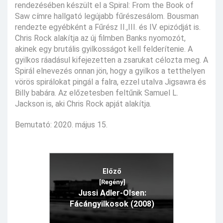
rendezésében készült el a Spiral: From the Book of
Saw címre hallgató legújabb fűrészesálom. Bousman
rendezte egyébként a Fűrész II.,III. és IV. epizódját is.
Chris Rock alakítja az új filmben Banks nyomozót,
akinek egy brutális gyilkosságot kell felderítenie. A
gyilkos ráadásul kifejezetten a zsarukat célozta meg. A
Spirál elnevezés onnan jön, hogy a gyilkos a tetthelyen
vörös spirálokat pingál a falra, ezzel utalva Jigsawra és
Billy babára. Az előzetesben feltűnik Samuel L.
Jackson is, aki Chris Rock apját alakítja.
Bemutató: 2020. május 15.
Előző
[Regény]
Jussi Adler-Olsen:
Fácángyilkosok (2008)