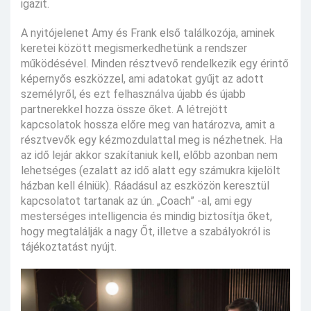
igazit.
A nyitójelenet Amy és Frank első találkozója, aminek
keretei között megismerkedhetünk a rendszer
működésével. Minden résztvevő rendelkezik egy érintő
képernyős eszközzel, ami adatokat gyűjt az adott
személyről, és ezt felhasználva újabb és újabb
partnerekkel hozza össze őket. A létrejött
kapcsolatok hossza előre meg van határozva, amit a
résztvevők egy kézmozdulattal meg is nézhetnek. Ha
az idő lejár akkor szakítaniuk kell, előbb azonban nem
lehetséges (ezalatt az idő alatt egy számukra kijelölt
házban kell élniük). Ráadásul az eszközön keresztül
kapcsolatot tartanak az ún. „Coach” -al, ami egy
mesterséges intelligencia és mindig biztosítja őket,
hogy megtalálják a nagy Őt, illetve a szabályokról is
tájékoztatást nyújt.