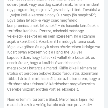
udvaroljanak vagy esetleg szakítsanak, hanem mindent
egy program fog majd elvégezni helyettünk. Továbbá a
- „Vajon kell-e keresni a nagy Ő-t vagy jön magától?”;
Egyáltalán létezik-e vagy csak megfelelő
kompromisszumok léteznek? – és hasonló kérdések is
terítékre kerülnek. Persze, mindenki máshogy
vélekedik ezekről és én sem szeretem, ha a számba
adják a konklúziót. Azonban itt mindegyik téma csak
lóg a levegőben és egyik sincs részleteiben kidolgozva.
Kicsit olyan érzésem volt a Hang the DJ-vel
kapcsolatban, hogy túl sokat vállaltak a készítők és
ennek ára az, hogy a korábbi évadokban már
megszokott katarzis elmarad. Külön ki kell térnem az
utolsó öt percben bekövetkező fordulatra. Szerintem
többet ártott, mint használt, bár azt elismerem, hogy a
történet alatt felmerülő kérdéseket megválaszolta.
Cserébe viszont erőtlen volt és elcsépelt.
Nem értem mi történt a Black Mirror háza táján. Hol
maradnak azok a velőig hatoló már-már provokatív