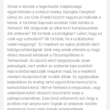
Ennek a résznek a legerősebb tulajdonsága
egyértelműen a színészi munka, Georgina Campbell
(Amy) és Joe Cole (Frank) között nagyon jól működik a
kémia. A történet kapcsán azonban több kérdés is
felmerül: Mit dolgoznak az elkerített komplexumban
élő emberek? Mi történik a külvilágban? Lehet, hogy ez
csak egy szimuláció? Mi történik, ha a szabályokat
valaki megszegi? Ez majdnem az egész játékidő alatt
kidolgozatlanságnak tűnik még annak ellenére is, hogy
ehhez hasonló kérdések a főszereplőkben is
felmerülnek. Az epizód alatt hangsúlyosak olyan
jelenségek, mint amikor az emberek kapcsolatból
kapcsolatba hajszolják magukat majd, ha a másikból
mindent kiszipolyoztak tovább állnak. Ez egyéjszakás
kalandokon és évekig tartó együttléten keresztül is
bemutatásra kerül. Illetve felmerül a megszokás, vagy
valamilyen külső tényező összetartó ereje a
párkapcsolatokban. Ezen kívül előrevetíti azt, hogy a
jövőben már annyira sem fognak az emberek törődni
egymással, hogy saját maguk ismerkedjenek,