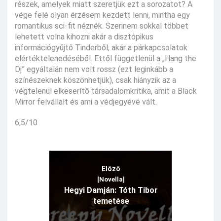
részek, amelyek miatt szeretjük ezt a sorozatot? A
vége felé olyan érzésem kezdett lenni, mintha egy
romantikus sci-fit néznék. Szerinem sokkal többet
lehetett volna kihozni akár a disztópikus
információgyűjtő Tinderből, akár a párkapcsolatok
elértéktelenedéséből. Ettől függetlenül a „Hang the
Dj” egyáltalán nem volt rossz (ezt leginkább a
színészeknek köszönhetjük), csak hiányzik az a
végtelenül elkeserítő társadalomkritika, amit a Black
Mirror felvállalt és ami a védjegyévé vált.
6,5/10
Előző
[Novella]
Hegyi Damján: Tóth Tibor
temetése