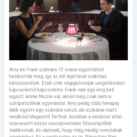
Amy és Frank számára 12 órányi együttlétet
határoztak meg, így az idő lejártával szakítani
kényszerültek. Ezek után végigkövetjük vergődésüket
kapcsolatról kapcsolatra. Frank-nek egy évig kell
együtt lennie Nicola-val, akivel még csak nem is
szimpatizálnak egymással. Amy pedig több hónapig
lakik együtt egy számára vonzó, de szokásai miatt
rendkívül idegesítő férfival. Azonban a rendszer által
szervezett közös összejövetelen főszereplőink
találkoznak, és rájönnek, hogy még mindig vonzódnak
egymáshoz. Ez a rendezvény az ún. Párosítási Nap,