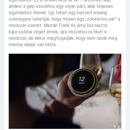
amikor a gép összehoz egy olyan párt, akik teljesen
egymáshoz illenek. Így tehát egy beszéd erejéig
szemügyre vehetjük, hogy milyen egy „tökéletes pár” a
rendszer szerint. Miután Frank és Amy borzasztó
kapcsolatai véget érnek, újra összehozza őket a
rendszer, de ekkor megfogadják, hogy nem nézik meg
mennyi idejük van hátra…