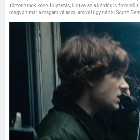
történetnek kéne folytatás, illetve az a kérdés is felmerül
megvolt már a magam válasza, amivel úgy néz ki Scott Derr