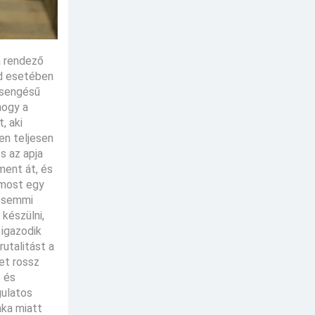
a rendező
őd esetében
icsengésű
hogy a
, aki
en teljesen
és az apja
ment át, és
 most egy
i semmi
készülni,
 igazodik
rutalitást a
et rossz
ó és
gulatos
aka miatt