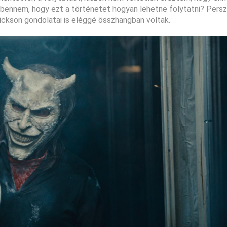
t bennem, hogy ezt a történetet hogyan lehetne folytatni? Persze
ickson gondolatai is eléggé összhangban voltak.