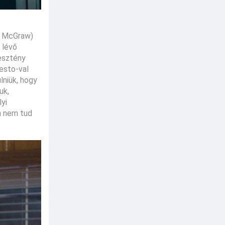
ne McGraw)
 lévő
resztény
nesto-val
lniük, hogy
uk,
yi
n nem tud