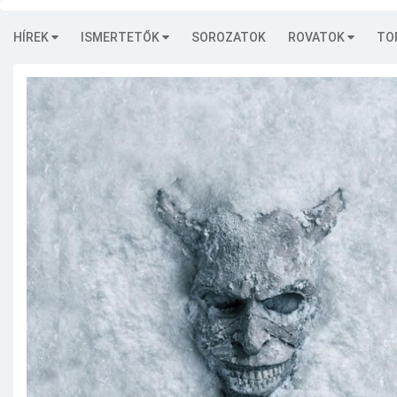
HÍREK
ISMERTETŐK
SOROZATOK
ROVATOK
TO