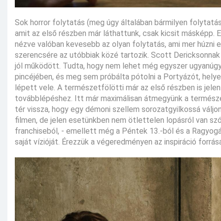
Sok horror folytatás (meg úgy általában bármilyen folytatás
amit az első részben már láthattunk, csak kicsit másképp. E
nézve valóban kevesebb az olyan folytatás, ami mer húzni eg
szerencsére az utóbbiak közé tartozik. Scott Dericksonna
jól működött. Tudta, hogy nem lehet még egyszer ugyanúgy
pincéjében, és meg sem próbálta pótolni a Portyázót, helye
lépett vele. A természetfölötti már az első részben is jelen
továbblépéshez. Itt már maximálisan átmegyünk a természetf
tér vissza, hogy egy démoni szellem sorozatgyilkossá váljo
filmen, de jelen esetünkben nem ötlettelen lopásról van sz
franchiseból, - emellett még a Péntek 13.-ból és a Ragyogá
saját vízióját. Érezzük a végeredményen az inspiráció forrá