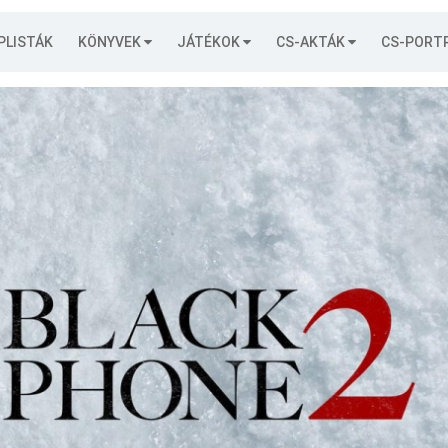
PLISTÁK
KÖNYVEK
JÁTÉKOK
CS-AKTÁK
CS-PORT