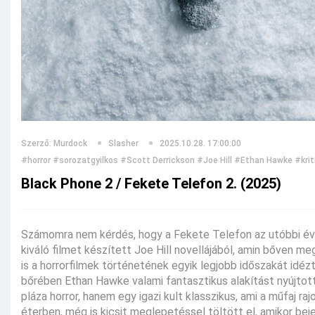
Szerző: Murdock
Slasher
2025.10.28. 17:00:00
#horror
#sorozatgyilkos
#Scott Derrickson
#Joe Hill
#Ethan Hawke
#krit
Black Phone 2 / Fekete Telefon 2. (2025)
Számomra nem kérdés, hogy a Fekete Telefon az utóbbi évek
kiváló filmet készített Joe Hill novellájából, amin bőven 
is a horrorfilmek történetének egyik legjobb időszakát idéz
bőrében Ethan Hawke valami fantasztikus alakítást nyújtot
pláza horror, hanem egy igazi kult klasszikus, ami a műfaj ra
éterben, még is kicsit meglepetéssel töltött el, amikor be