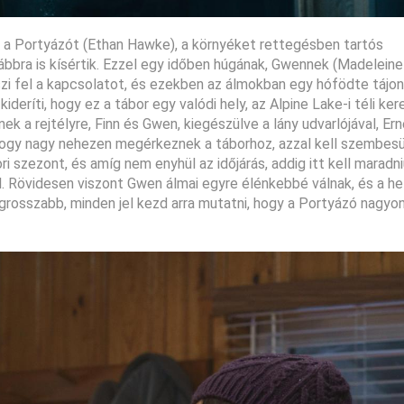
 a Portyázót (Ethan Hawke), a környéket rettegésben tartós
vábbra is kísértik. Ezzel egy időben húgának, Gwennek (Madelei
zi fel a kapcsolatot, és ezekben az álmokban egy hófödte tájon
kideríti, hogy ez a tábor egy valódi hely, az Alpine Lake-i téli ke
ek a rejtélyre, Finn és Gwen, kiegészülve a lány udvarlójával, Er
hogy nagy nehezen megérkeznek a táborhoz, azzal kell szembesü
ori szezont, és amíg nem enyhül az időjárás, addig itt kell maradni
. Rövidesen viszont Gwen álmai egyre élénkebbé válnak, és a hel
grosszabb, minden jel kezd arra mutatni, hogy a Portyázó nagyo