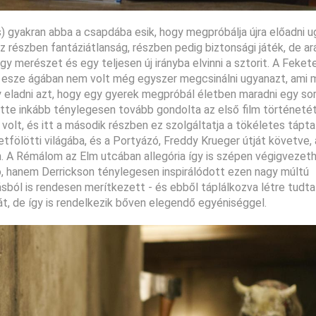
) gyakran abba a csapdába esik, hogy megpróbálja újra előadni u
z részben fantáziátlanság, részben pedig biztonsági játék, de ar
y merészet és egy teljesen új irányba elvinni a sztorit. A Feket
k esze ágában nem volt még egyszer megcsinálni ugyanazt, ami 
 eladni azt, hogy egy gyerek megpróbál életben maradni egy so
tte inkább ténylegesen tovább gondolta az első film történetét
 volt, és itt a második részben ez szolgáltatja a tökéletes táptal
ölötti világába, és a Portyázó, Freddy Krueger útját követve, a
n. A Rémálom az Elm utcában allegória így is szépen végigvezet
ó, hanem Derrickson ténylegesen inspirálódott ezen nagy múltú
sból is rendesen merítkezett - és ebből táplálkozva létre tudta
sát, de így is rendelkezik bőven elegendő egyéniséggel.