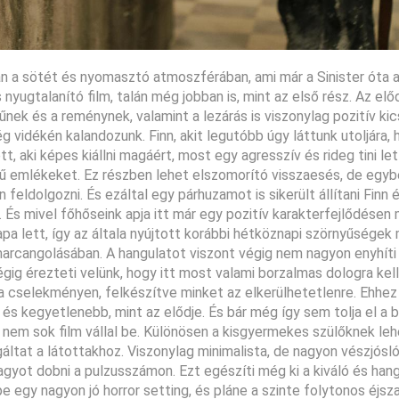
an a sötét és nyomasztó atmoszférában, ami már a Sinister óta 
nyugtalanító film, talán még jobban is, mint az első rész. Az el
űnek és a reménynek, valamint a lezárás is viszonylag pozitív k
g vidékén kalandozunk. Finn, akit legutóbb úgy láttunk utoljára, 
aki képes kiállni magáért, most egy agresszív és rideg tini lett
ű emlékeket. Ez részben lehet elszomorító visszaesés, de egyb
 feldolgozni. És ezáltal egy párhuzamot is sikerült állítani Finn 
t. És mivel főhőseink apja itt már egy pozitív karakterfejlődésen 
 lett, így az általa nyújtott korábbi hétköznapi szörnyűségek
marcangolásában. A hangulatot viszont végig nem nagyon enyhít
ig érezteti velünk, hogy itt most valami borzalmas dologra kell 
 a cselekményen, felkészítve minket az elkerülhetetlenre. Ehhez
és kegyetlenebb, mint az elődje. És bár még így sem tolja el a b
t nem sok film vállal be. Különösen a kisgyermekes szülőknek leh
gáltat a látottakhoz. Viszonylag minimalista, de nagyon vészjósl
gyot dobni a pulzusszámon. Ezt egészíti még ki a kiváló és han
pe egy nagyon jó horror setting, és pláne a szinte folytonos éjsz