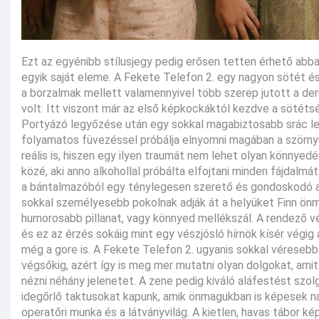
Ezt az egyénibb stílusjegy pedig erősen tetten érhető abb
egyik saját eleme. A Fekete Telefon 2. egy nagyon sötét és 
a borzalmak mellett valamennyivel több szerep jutott a der
volt. Itt viszont már az első képkockáktól kezdve a sötétsé
Portyázó legyőzése után egy sokkal magabiztosabb srác lett, 
folyamatos füvezéssel próbálja elnyomni magában a szörny
reális is, hiszen egy ilyen traumát nem lehet olyan könnyedén
közé, aki anno alkohollal próbálta elfojtani minden fájdalmá
a bántalmazóból egy ténylegesen szerető és gondoskodó apa
sokkal személyesebb pokolnak adják át a helyüket Finn ön
humorosabb pillanat, vagy könnyed mellékszál. A rendező vég
és ez az érzés sokáig mint egy vészjósló hírnök kísér végig
még a gore is. A Fekete Telefon 2. ugyanis sokkal véresebb 
végsőkig, azért így is meg mer mutatni olyan dolgokat, ami
nézni néhány jelenetet. A zene pedig kiváló aláfestést szol
idegőrlő taktusokat kapunk, amik önmagukban is képesek na
operatőri munka és a látványvilág. A kietlen, havas tábor ké