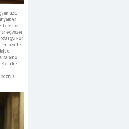
gyan azt,
ányaiban
e Telefon 2.
már egyszer
rozatgyilkos
, és szintet
ajt a
 halálból
hető a két
 hozni a