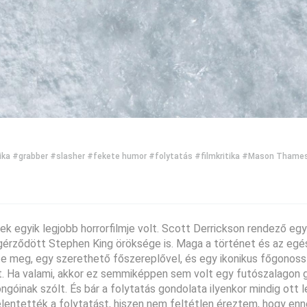
ika
#grabber
#slasher
#fekete humor
#folytatás
#filmkritika
#Mason Thame
 egyik legjobb horrorfilmje volt. Scott Derrickson rendező egy
megérződött Stephen King öröksége is. Maga a történet és az eg
te meg, egy szerethető főszereplővel, és egy ikonikus főgonossz
t. Ha valami, akkor ez semmiképpen sem volt egy futószalagon 
jongóinak szólt. És bár a folytatás gondolata ilyenkor mindig ott 
jelentették a folytatást, hiszen nem feltétlen éreztem, hogy enn