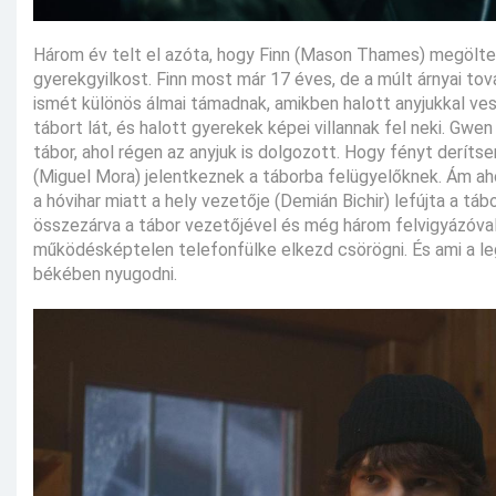
Három év telt el azóta, hogy Finn (Mason Thames) megölte
gyerekgyilkost. Finn most már 17 éves, de a múlt árnyai to
ismét különös álmai támadnak, amikben halott anyjukkal ves
tábort lát, és halott gyerekek képei villannak fel neki. Gwen 
tábor, ahol régen az anyjuk is dolgozott. Hogy fényt derítsen
(Miguel Mora) jelentkeznek a táborba felügyelőknek. Ám a
a hóvihar miatt a hely vezetője (Demián Bichir) lefújta a táb
összezárva a tábor vezetőjével és még három felvigyázóval
működésképtelen telefonfülke elkezd csörögni. És ami a le
békében nyugodni.