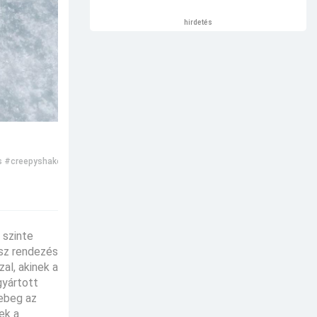
hirdetés
s
#creepyshake
#Black Phone 2
#Fekete Telefon 2.
#portyázó
#természetfele
 szinte
ész rendezés
al, akinek a
gyártott
lebeg az
ek a