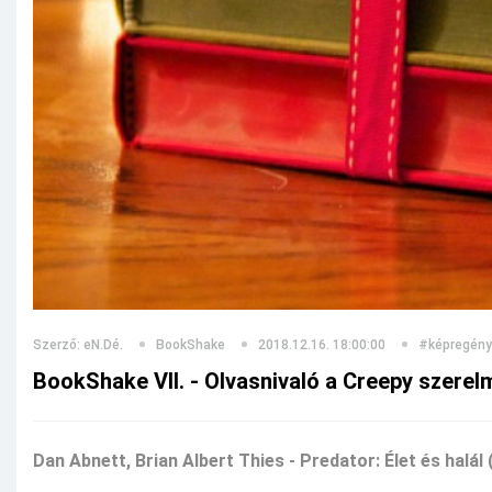
Szerző: eN.Dé.
BookShake
2018.12.16. 18:00:00
#képregény
BookShake VII. - Olvasnivaló a Creepy szere
Dan Abnett, Brian Albert Thies - Predator: Élet és halál