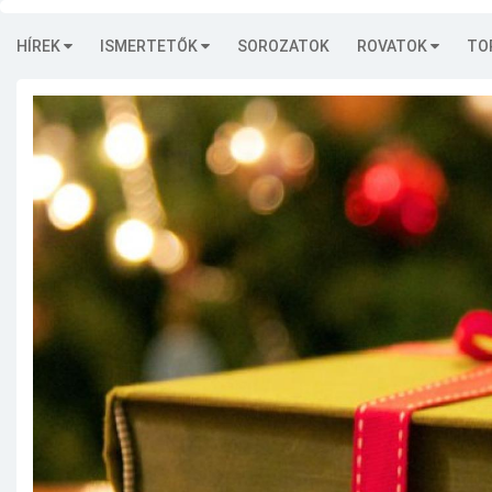
HÍREK
ISMERTETŐK
SOROZATOK
ROVATOK
TO