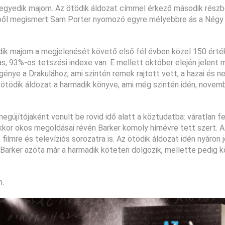
A negyedik majom. Az ötödik áldozat címmel érkező második részb
tetből megismert Sam Porter nyomozó egyre mélyebbre ás a Nég
dik majom a megjelenését követő első fél évben közel 150 érté
s, 93%-os tetszési indexe van. E mellett október elején jelent 
énye a Drakulához, ami szintén remek rajtott vett, a hazai és 
z ötödik áldozat a harmadik könyve, ami még szintén idén, novem
egújítójaként vonult be rövid idő alatt a köztudatba: váratlan f
akkor okos megoldásai révén Barker komoly hírnévre tett szert. 
filmre és televíziós sorozatra is. Az ötödik áldozat idén nyáron
 Barker azóta már a harmadik köteten dolgozik, mellette pedig 
n.