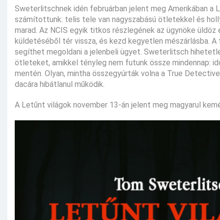
Sweterlitschnek idén februárban jelent meg Amerikában a Le
számítottunk: telis tele van nagyszabású ötletekkel és hol
marad. Az NCIS egyik titkos részlegének az ügynöke üldöz
küldetéséből tér vissza, és kezd kegyetlen mészárlásba. A 
segíthet megoldani a jelenbeli ügyet. Sweterlitsch hihetetl
ötleteket, amikkel tényleg nem futunk össze mindennap: id
mentén. Olyan, mintha összegyúrták volna a True Detectiv
dacára hibátlanul működik.
A Letűnt világok november 13-án jelent meg magyarul kemé