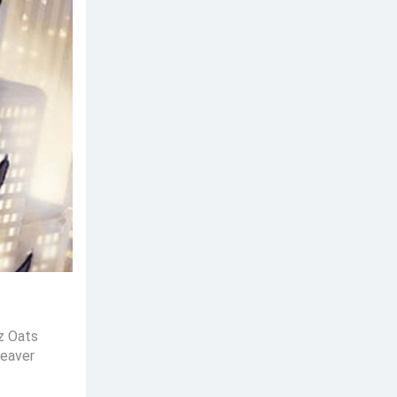
az Oats
Weaver