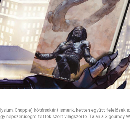
lysium, Chappie) írótársaként ismerik, ketten együtt felelősek 
agy népszerűségre tettek szert világszerte. Talán a Sigourney 