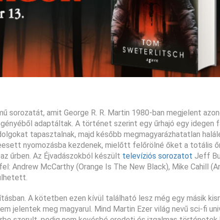
ímű sorozatát, amit George R. R. Martin 1980-ban megjelent azon
sregényéből adaptáltak. A történet szerint egy űrhajó egy idegen f
sa dolgokat tapasztalnak, majd később megmagyarázhatatlan halá
eesett nyomozásba kezdenek, mielőtt felőrölné őket a totális ő
hoaz űrben. Az Éjvadászokból készült
televíziós sorozatot
Jeff Buh
el: Andrew McCarthy (Orange Is The New Black), Mike Cahill (A
lhetett.
tásban. A kötetben ezen kívül található lesz még egy másik kis
em jelentek meg magyarul. Mind Martin Ezer világ nevű sci-fi u
érbe szorult, pedig nem kevésbé eredeti és izgalmas történetek 