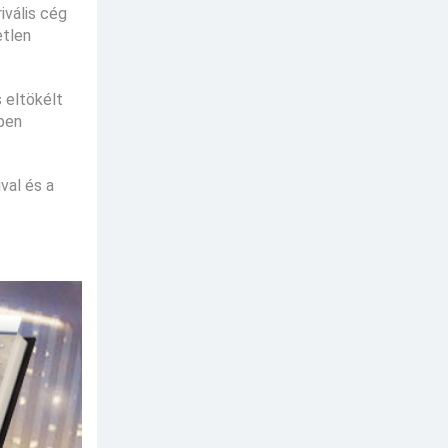
ivális cég
etlen
 eltökélt
zben
val és a