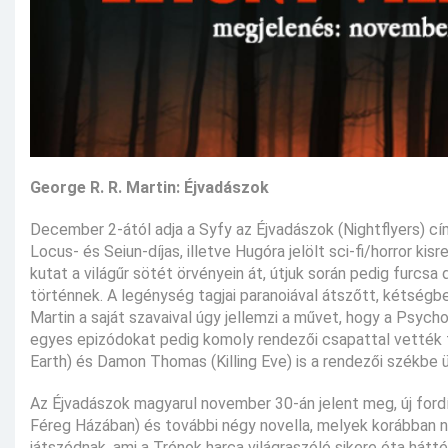
George R. R. Martin: Éjvadászok
December 2-ától adja a Syfy az Éjvadászok (Nightflyers) c
Locus- és Seiun-díjas, illetve Hugóra jelölt sci-fi/horror ki
kutat a világűr sötét örvényein át, útjuk során pedig furc
történnek. A legénység tagjai paranoiával átszőtt, kétségb
Martin a saját szavaival úgy jellemzi a művet, hogy a Psyc
egyes epizódokat pedig komoly rendezői csapattal vették f
Earth) és Damon Thomas (Killing Eve) is a rendezői székbe ü
Az Éjvadászok magyarul november 30-án jelent meg, új fordí
Féreg Házában) és további négy novella, melyek korábban n
játszódnak, ami a Trónok harca világraszóló sikere óta hátt