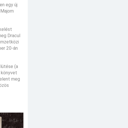
en egy új
y Majom
kelést
meg Dracul
nemzetközi
ber 20-án
elütése (a
A könyvet
 jelent meg
közös