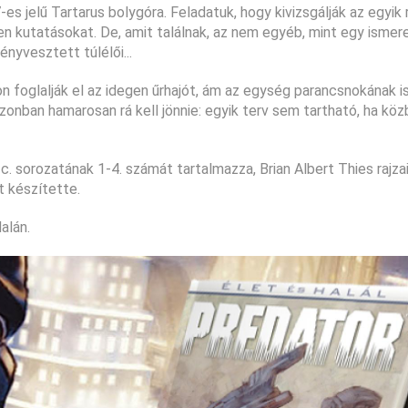
jelű Tartarus bolygóra. Feladatuk, hogy kivizsgálják az egyik r
en kutatásokat. De, amit találnak, az nem egyéb, mint egy ismer
ényvesztett túlélői...
n foglalják el az idegen űrhajót, ám az egység parancsnokának is
onban hamarosan rá kell jönnie: egyik terv sem tartható, ha kö
sorozatának 1-4. számát tartalmazza, Brian Albert Thies rajzai
t készítette.
alán.