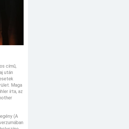
os című,
aj után
lesetek
rület. Maga
ler írta, az
nother
regény (A
niverzumában
helyszíne.