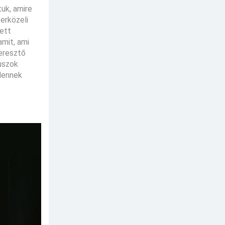
uk, amire
erközeli
ett
amit, ami
meresztő
uszok
dennek