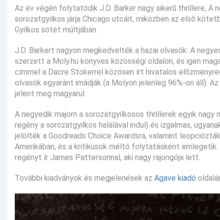
Az év végén folytatódik J.D. Barker nagy sikerű thrillere, 
sorozatgyilkos járja Chicago utcáit, miközben az első kö
Gyilkos sötét múltjában.
J.D. Barkert nagyon megkedvelték a hazai olvasók: A negye
szerzett a Moly.hu könyves közösségi oldalon, és igen maga
címmel a Dacre Stokerrel közösen írt hivatalos előzményreg
olvasók egyaránt imádják (a Molyon jelenleg 96%-on áll). A
jelent meg magyarul.
A negyedik majom a sorozatgyilkosos thrillerek egyik nagy m
regény a sorozatgyilkos halálával indul) és izgalmas, ugyan
jelölték a Goodreads Choice Awardsra, valamint leopciózták 
Amerikában, és a kritikusok méltó folytatásként emlegetik.
regényt ír James Pattersonnal, aki nagy rajongója lett.
További kiadványok és megjelenések az
Agave kiadó
oldalá