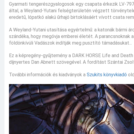
Gyarmati tengerészgyalogosok egy csapata érkezik LV-797-es 
által, a Weyland-Yutani felségterületén végzett törvénytel
eredetű, lópatkó alakú űrhajó birtoklásáért vívott csata rem
A Weyland-Yutani utasítása egyértelmű: a katonák bármi áro
szándéka, hogy megóvja emberei életét. A parancsnoknak az
földönkívüli Vadászok indítják meg pusztító támadásukat...
Ez a képregény-gyűjtemény a DARK HORSE Life and Death c. 
díjnyertes Dan Abnett szövegével. A fordítást Szántai Zsol
További információk és kiadványok a
Szukits könyvkiadó
old