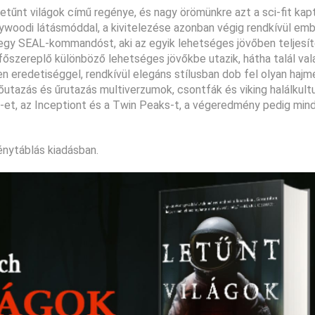
tűnt világok című regénye, és nagy örömünkre azt a sci-fit kapt
lywoodi látásmóddal, a kivitelezése azonban végig rendkívül emb
 egy SEAL-kommandóst, aki az egyik lehetséges jövőben teljesít
főszereplő különböző lehetséges jövőkbe utazik, hátha talál val
en eredetiséggel, rendkívül elegáns stílusban dob fel olyan haj
őutazás és űrutazás multiverzumok, csontfák és viking halálkult
e-et, az Inceptiont és a Twin Peaks-t, a végeredmény pedig min
nytáblás kiadásban.