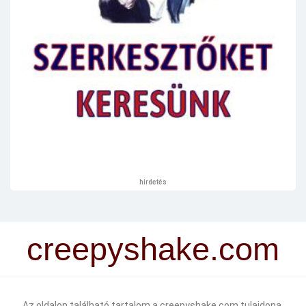
hirdetés
creepyshake.com
Az oldalon található tartalom a creepyshake.com tulajdona.