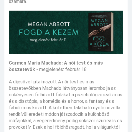
számára.
Carmen Maria Machado: A női test és más
összetevők
- megjelenés: február 18.
A díjesővel jutalmazott A női test és más
összetevőkben Machado látványosan lerombolja az
önkényesen felhúzott falakat a pszichológiai realizmus
és a disztópia, a komédia és a horror, a fantasy és a
fabulizmus között. A kötetben található nyolc novella
rendkívül eredeti módon játszadozik a különböző
műfajokkal, a végeredmény pedig sokszor szürreális és
provokatív. Ezek a hol földhözragadt, hol a világunktól