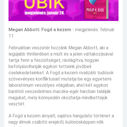
Megan Abbott: Fogd a kezem
- megjelenés: február
11.
Februárban visszatér hozzánk Megan Abbott, aki a
legújabb thrillerében a múlt és a jelen váltakozásával
tartja fenn a feszültséget, rávilágítva, hogyan
befolyásolhatják egykori tetteink jövőbeli
cselekedeteinket. A Fogd a kezem rivalizáló tudósok
szövevényes konfliktusait mutatja be egy egyetemi
laboratórium veszélyes világában, ahol két egykori
barátnő veszedelmes macska-egér harcban találják
magukat, mely könnyedén okozhatja mindkettejük
vesztét.
A Fogd a kezem árnyalt, sajátos hangulatú történet a
nagy álmok csábító erejéről, különösképpen nők