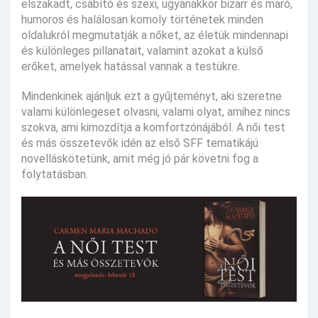
elszakadt, csábító és szexi, ugyanakkor bizarr és maró,
humoros és halálosan komoly történetek minden
oldalukról megmutatják a nőket, az életük mindennapi
és különleges pillanatait, valamint azokat a külső
erőket, amelyek hatással vannak a testükre.
Mindenkinek ajánljuk ezt a gyűjteményt, aki szeretne
valami különlegeset olvasni, valami olyat, amihez nincs
szokva, ami kimozdítja a komfortzónájából. A női test
és más összetevők idén az első SFF tematikájú
novelláskötetünk, amit még jó pár követni fog a
folytatásban.