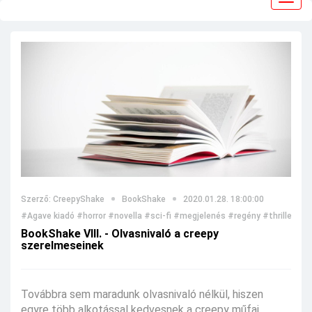
navig
Szerző: CreepyShake
BookShake
2020.01.28. 18:00:00
#Agave kiadó
#horror
#novella
#sci-fi
#megjelenés
#regény
#thriller
#Bo
BookShake VIII. - Olvasnivaló a creepy
szerelmeseinek
Továbbra sem maradunk olvasnivaló nélkül, hiszen
egyre több alkotással kedvesnek a creepy műfaj