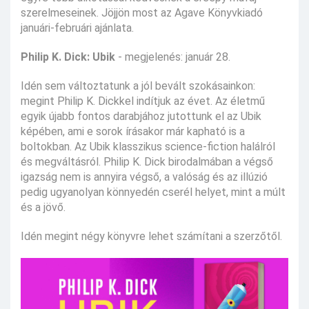
szerelmeseinek. Jöjjön most az Agave Könyvkiadó
januári-februári ajánlata.
Philip K. Dick: Ubik
- megjelenés: január 28.
Idén sem változtatunk a jól bevált szokásainkon:
megint Philip K. Dickkel indítjuk az évet. Az életmű
egyik újabb fontos darabjához jutottunk el az Ubik
képében, ami e sorok írásakor már kapható is a
boltokban. Az Ubik klasszikus science-fiction halálról
és megváltásról. Philip K. Dick birodalmában a végső
igazság nem is annyira végső, a valóság és az illúzió
pedig ugyanolyan könnyedén cserél helyet, mint a múlt
és a jövő.
Idén megint négy könyvre lehet számítani a szerzőtől.