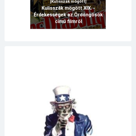
[Kulisszák mögött]
Kulisszák mögött XIX. -
Érdekességek az Ördöngösök
című filmről