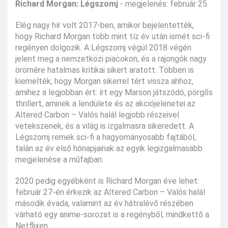
Richard Morgan: Légszomj
- megjelenés: február 25.
Elég nagy hír volt 2017-ben, amikor bejelentették,
hogy Richard Morgan több mint tíz év után ismét sci-fi
regényen dolgozik. A Légszomj végül 2018 végén
jelent meg a nemzetközi piacokon, és a rajongók nagy
örömére hatalmas kritikai sikert aratott. Többen is
kiemelték, hogy Morgan sikerrel tért vissza ahhoz,
amihez a legjobban ért: írt egy Marson játszódó, pörgős
thrillert, aminek a lendülete és az akciójelenetei az
Altered Carbon – Valós halál legjobb részeivel
vetekszenek, és a világ is izgalmasra sikeredett. A
Légszomj remek sci-fi a hagyományosabb fajtából,
talán az év első hónapjainak az egyik legizgalmasabb
megjelenése a műfajban.
2020 pedig egyébként is Richard Morgan éve lehet:
február 27-én érkezik az Altered Carbon – Valós halál
második évada, valamint az év hátralévő részében
várható egy anime-sorozat is a regényből, mindkettő a
Netflixen.