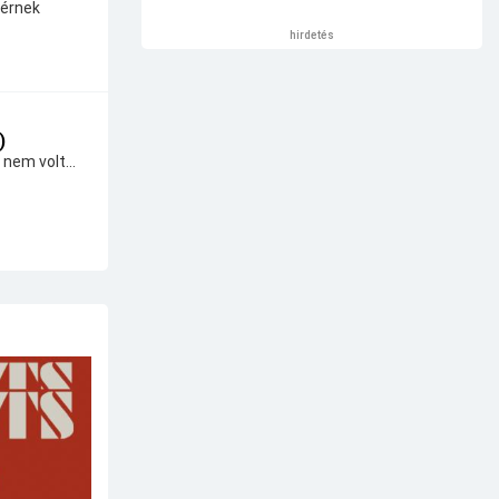
térnek
hirdetés
)
 nem volt...