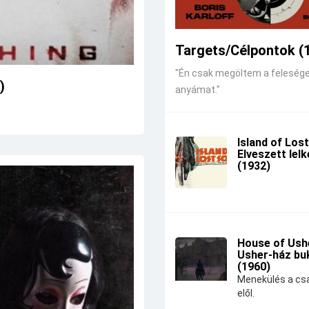
Targets/Célpontok (
"Én csak megöltem a feleség
)
anyámat."
Island of Lost
Elveszett lel
(1932)
House of Ushe
Usher-ház bu
(1960)
Menekülés a csa
elől.