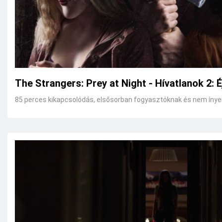
The Strangers: Prey at Night - Hívatlanok 2: É
85 perces kikapcsolódás, elsősorban fogyasztóknak és nem íny