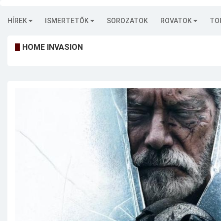
HÍREK
ISMERTETŐK
SOROZATOK
ROVATOK
TO
HOME INVASION