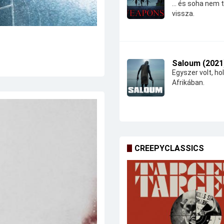
... és soha nem 
vissza.
Saloum (2021
Egyszer volt, hol
Afrikában.
CREEPYCLASSICS