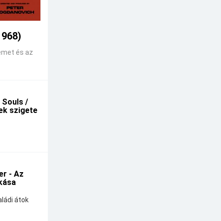
1968)
emet és az
 Souls /
kek szigete
r - Az
kása
ládi átok