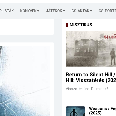
PLISTÁK
KÖNYVEK
JÁTÉKOK
CS-AKTÁK
CS-PORT
MISZTIKUS
Return to Silent Hill /
Hill: Visszatérés (20
Visszatértünk. De minek?
Weapons / Fe
(2025)