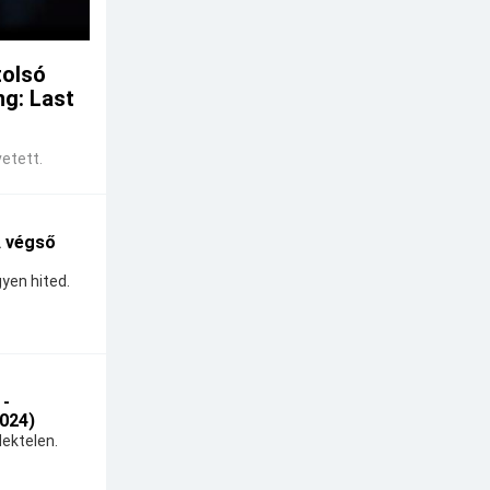
tolsó
ng: Last
etett.
A végső
yen hited.
 -
024)
ektelen.