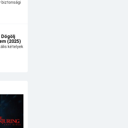
y biztonsági
 Dögölj
em (2025)
ális kételyek