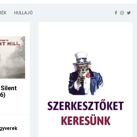
RÉK
HULLAJÓ
 Silent
26)
gyverek