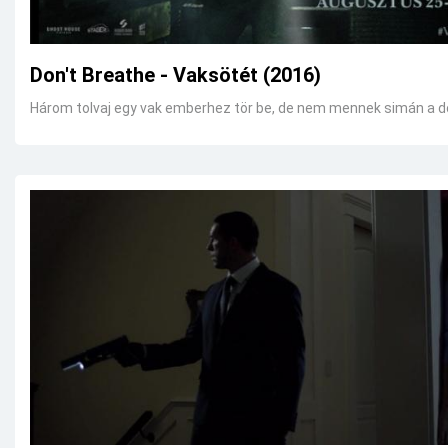
Don't Breathe - Vaksötét (2016)
Három tolvaj egy vak emberhez tör be, de nem mennek simán a do