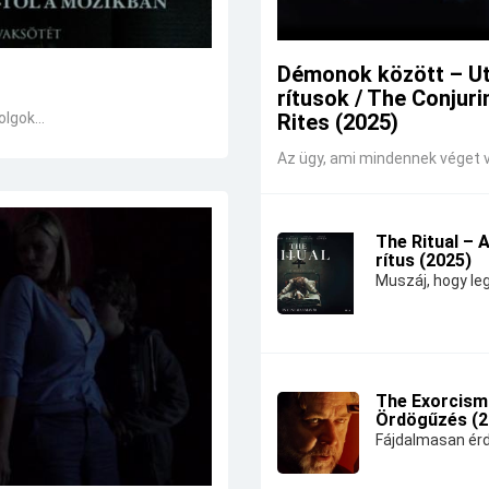
Démonok között – U
rítusok / The Conjuri
lgok...
Rites (2025)
Az ügy, ami mindennek véget v
The Ritual – 
rítus (2025)
Muszáj, hogy leg
The Exorcism
Ördögűzés (2
Fájdalmasan érd