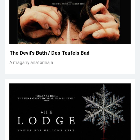
The Devil's Bath / Des Teufels Bad
A magány anatómiája.