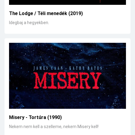
The Lodge / Téli menedék (2019)
Idegbaj a hegyekben.
Misery - Tortúra (1990)
Nekem nem kell a szelleme, nekem Misery kell!