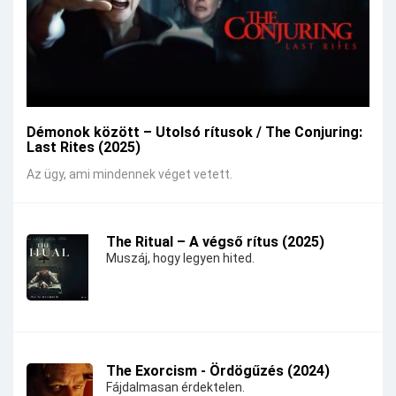
Démonok között – Utolsó rítusok / The Conjuring:
Last Rites (2025)
Az ügy, ami mindennek véget vetett.
The Ritual – A végső rítus (2025)
Muszáj, hogy legyen hited.
The Exorcism - Ördögűzés (2024)
Fájdalmasan érdektelen.