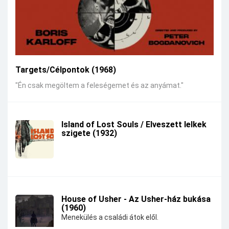
Targets/Célpontok (1968)
"Én csak megöltem a feleségemet és az anyámat."
Island of Lost Souls / Elveszett lelkek
szigete (1932)
House of Usher - Az Usher-ház bukása
(1960)
Menekülés a családi átok elől.