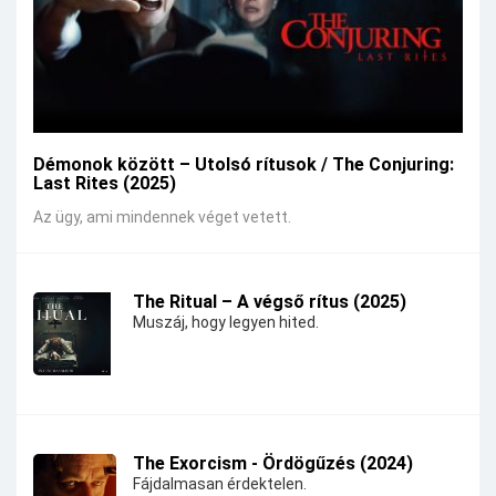
Démonok között – Utolsó rítusok / The Conjuring:
Last Rites (2025)
Az ügy, ami mindennek véget vetett.
The Ritual – A végső rítus (2025)
Muszáj, hogy legyen hited.
The Exorcism - Ördögűzés (2024)
Fájdalmasan érdektelen.