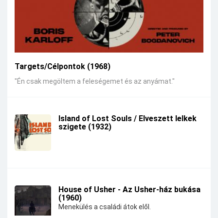
Targets/Célpontok (1968)
"Én csak megöltem a feleségemet és az anyámat."
Island of Lost Souls / Elveszett lelkek
szigete (1932)
House of Usher - Az Usher-ház bukása
(1960)
Menekülés a családi átok elől.