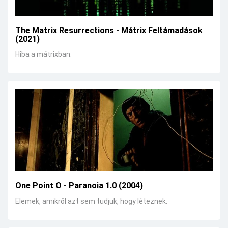
The Matrix Resurrections - Mátrix Feltámadások
(2021)
Hiba a mátrixban.
One Point O - Paranoia 1.0 (2004)
Elemek, amikről azt sem tudjuk, hogy léteznek.