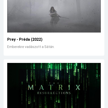
Prey - Préda (2022)
Emberekre vadászott a Sátán.