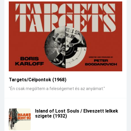
Targets/Célpontok (1968)
"Én csak megöltem a feleségemet és az anyámat."
Island of Lost Souls / Elveszett lelkek
szigete (1932)