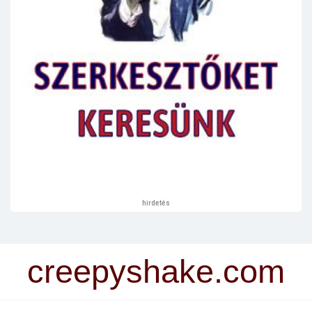
hirdetés
creepyshake.com