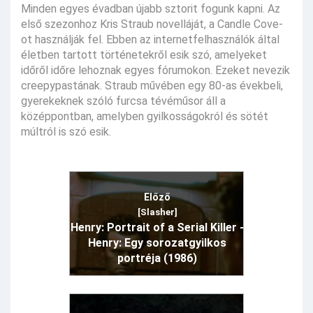
Minden egyes évadban újabb sztorit fogunk kapni. Az
első szezonhoz Kris Straub novelláját, a Candle Cove-
ot használják fel. Ebben az internetfelhasználók által
életben tartott történetekről esik szó, amelyeket
időről időre lehoznak egyes fórumokon. Ezeket nevezik
creepypastának. Straub művében egy 80-as évekbeli,
gyerekeknek szóló furcsa tévéműsor áll a
középpontban, amelyben gyilkosságokról és sötét
múltról is szó esik.
Előző
[Slasher]
Henry: Portrait of a Serial Killer -
Henry: Egy sorozatgyilkos
portréja (1986)