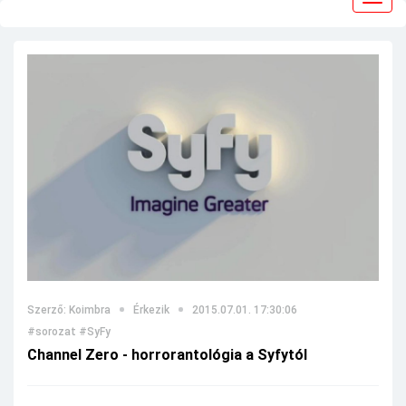
navig
Szerző: Koimbra
Érkezik
2015.07.01. 17:30:06
#sorozat
#SyFy
Channel Zero - horrorantológia a Syfytól