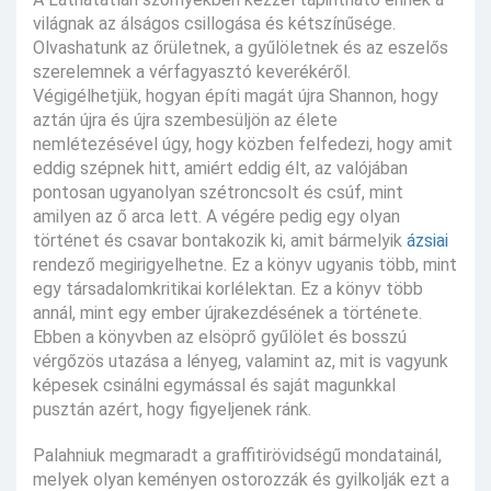
világnak az álságos csillogása és kétszínűsége.
Olvashatunk az őrületnek, a gyűlöletnek és az eszelős
szerelemnek a vérfagyasztó keverékéről.
Végigélhetjük, hogyan építi magát újra Shannon, hogy
aztán újra és újra szembesüljön az élete
nemlétezésével úgy, hogy közben felfedezi, hogy amit
eddig szépnek hitt, amiért eddig élt, az valójában
pontosan ugyanolyan szétroncsolt és csúf, mint
amilyen az ő arca lett. A végére pedig egy olyan
történet és csavar bontakozik ki, amit bármelyik
ázsiai
rendező megirigyelhetne. Ez a könyv ugyanis több, mint
egy társadalomkritikai korlélektan. Ez a könyv több
annál, mint egy ember újrakezdésének a története.
Ebben a könyvben az elsöprő gyűlölet és bosszú
vérgőzös utazása a lényeg, valamint az, mit is vagyunk
képesek csinálni egymással és saját magunkkal
pusztán azért, hogy figyeljenek ránk.
Palahniuk megmaradt a graffitirövidségű mondatainál,
melyek olyan keményen ostorozzák és gyilkolják ezt a