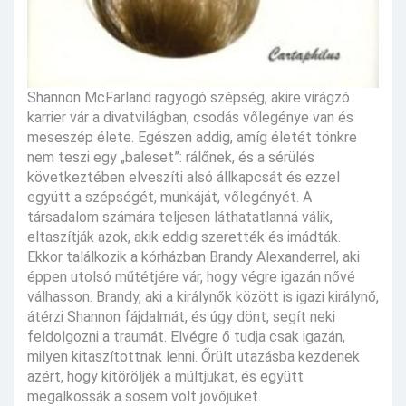
Shannon McFarland ragyogó szépség, akire virágzó
karrier vár a divatvilágban, csodás vőlegénye van és
meseszép élete. Egészen addig, amíg életét tönkre
nem teszi egy „baleset”: rálőnek, és a sérülés
következtében elveszíti alsó állkapcsát és ezzel
együtt a szépségét, munkáját, vőlegényét. A
társadalom számára teljesen láthatatlanná válik,
eltaszítják azok, akik eddig szerették és imádták.
Ekkor találkozik a kórházban Brandy Alexanderrel, aki
éppen utolsó műtétjére vár, hogy végre igazán nővé
válhasson. Brandy, aki a királynők között is igazi királynő,
átérzi Shannon fájdalmát, és úgy dönt, segít neki
feldolgozni a traumát. Elvégre ő tudja csak igazán,
milyen kitaszítottnak lenni. Őrült utazásba kezdenek
azért, hogy kitöröljék a múltjukat, és együtt
megalkossák a sosem volt jövőjüket.