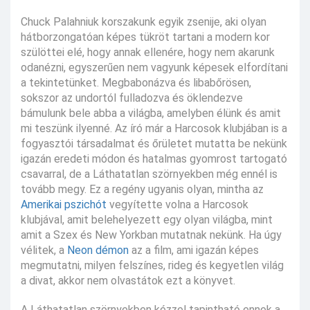
Chuck Palahniuk korszakunk egyik zsenije, aki olyan
hátborzongatóan képes tükröt tartani a modern kor
szülöttei elé, hogy annak ellenére, hogy nem akarunk
odanézni, egyszerűen nem vagyunk képesek elfordítani
a tekintetünket. Megbabonázva és libabőrösen,
sokszor az undortól fulladozva és öklendezve
bámulunk bele abba a világba, amelyben élünk és amit
mi teszünk ilyenné. Az író már a Harcosok klubjában is a
fogyasztói társadalmat és őrületet mutatta be nekünk
igazán eredeti módon és hatalmas gyomrost tartogató
csavarral, de a Láthatatlan szörnyekben még ennél is
tovább megy. Ez a regény ugyanis olyan, mintha az
Amerikai pszichót
vegyítette volna a Harcosok
klubjával, amit belehelyezett egy olyan világba, mint
amit a Szex és New Yorkban mutatnak nekünk. Ha úgy
vélitek, a
Neon démon
az a film, ami igazán képes
megmutatni, milyen felszínes, rideg és kegyetlen világ
a divat, akkor nem olvastátok ezt a könyvet.
A Láthatatlan szörnyekben kézzel tapintható ennek a