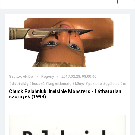
navig
Szerző: eN.Dé.
Regény
2017.02.28. 08:00:00
#divatvilág
#bosszú
#kegyetlenség
#könyv
#pszicho
#gyűlölet
#regény
Chuck Palahniuk: Invisible Monsters - Láthatatlan
szörnyek (1999)