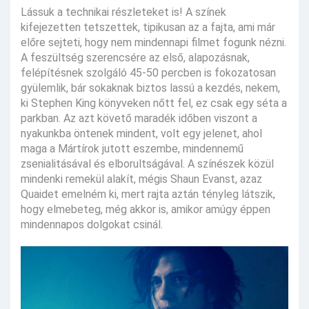
Lássuk a technikai részleteket is! A színek
kifejezetten tetszettek, tipikusan az a fajta, ami már
előre sejteti, hogy nem mindennapi filmet fogunk nézni.
A feszültség szerencsére az első, alapozásnak,
felépítésnek szolgáló 45-50 percben is fokozatosan
gyülemlik, bár sokaknak biztos lassú a kezdés, nekem,
ki Stephen King könyveken nőtt fel, ez csak egy séta a
parkban. Az azt követő maradék időben viszont a
nyakunkba öntenek mindent, volt egy jelenet, ahol
maga a Mártírok jutott eszembe, mindennemű
zsenialitásával és elborultságával. A színészek közül
mindenki remekül alakít, mégis Shaun Evanst, azaz
Quaidet emelném ki, mert rajta aztán tényleg látszik,
hogy elmebeteg, még akkor is, amikor amúgy éppen
mindennapos dolgokat csinál.