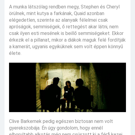
A munka látszólag rendben megy, Stephen és Cheryl
örülnek, mint kutya a farkának, Quaid azonban
elégedetlen, szerinte az alanyaik félelmei csak
apróságok, semmiségek, ő rettegést akar látni, nem
csak ilyen esti mesének is beillő semmiségeket. Ekkor
érkezik el a pillanat, mikor a diákok maguk felé fordítják
a kamerát, ugyanis egyiküknek sem volt éppen könnyű
élete.
Clive Barkernek pedig egészen biztosan nem volt
gyerekszobája. Én úgy gondolom, hogy ennél
elborultabb alkotás még nem csúszott ki a férfi kezei