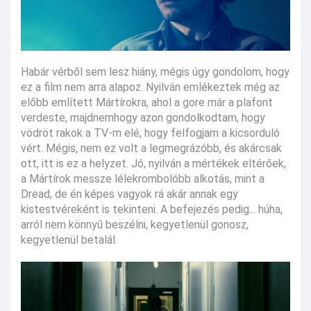
Habár vérből sem lesz hiány, mégis úgy gondolom, hogy
ez a film nem arra alapoz. Nyilván emlékeztek még az
előbb említett Mártírokra, ahol a gore már a plafont
verdeste, majdnemhogy azon gondolkodtam, hogy
vödröt rakok a TV-m elé, hogy felfogjam a kicsorduló
vért. Mégis, nem ez volt a legmegrázóbb, és akárcsak
ott, itt is ez a helyzet. Jó, nyilván a mértékek eltérőek,
a Mártírok messze lélekrombolóbb alkotás, mint a
Dread, de én képes vagyok rá akár annak egy
kistestvéreként is tekinteni. A befejezés pedig... húha,
arról nem könnyű beszélni, kegyetlenül gonosz,
kegyetlenül betalál.