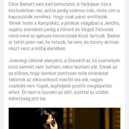
Clive Barkert nem kell bemutatni. A Hellraiser óta a
köztudatban van, azóta pedig számos más, nívós cím is
kapcsolódik nevéhez. Hogy csak párat említsünk:
filmek terén a Kampókéz, a játékok világában a Jericho,
regény esetében pedig a Hírvivő és Végső Felvonás
mind-mind az igényes horrorcímek közé tartozik. Barker
úr tehát jelen van, ha tetszik, ha nem, és bizony aktívan
részt vesz a műfaj életében.
Jelenlegi cikkünk alanyáról, a Dreadről az író személyén
kívül semmit nem tudtam, mikor leültem elé. Ennek az
az előnye, hogy ilyenkor pontosan nulla elvárással
tekintek az elkövetkező másfél óra elé, vagyis
csalódni nem fogok, legfeljebb pozitív meglepetés
érhet. Én nem is húznám az időt, ezúttal az utóbbi
eshetőség jött be.