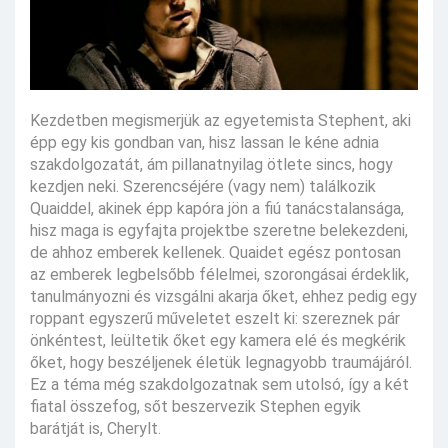
Kezdetben megismerjük az egyetemista Stephent, aki
épp egy kis gondban van, hisz lassan le kéne adnia
szakdolgozatát, ám pillanatnyilag ötlete sincs, hogy
kezdjen neki. Szerencséjére (vagy nem) találkozik
Quaiddel, akinek épp kapóra jön a fiú tanácstalansága,
hisz maga is egyfajta projektbe szeretne belekezdeni,
de ahhoz emberek kellenek. Quaidet egész pontosan
az emberek legbelsőbb félelmei, szorongásai érdeklik,
tanulmányozni és vizsgálni akarja őket, ehhez pedig egy
roppant egyszerű műveletet eszelt ki: szereznek pár
önkéntest, leültetik őket egy kamera elé és megkérik
őket, hogy beszéljenek életük legnagyobb traumájáról.
Ez a téma még szakdolgozatnak sem utolsó, így a két
fiatal összefog, sőt beszervezik Stephen egyik
barátját is, Cherylt.