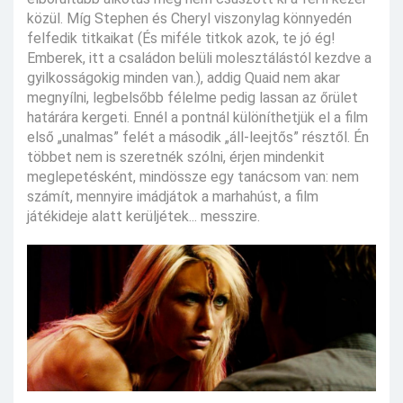
közül. Míg Stephen és Cheryl viszonylag könnyedén
felfedik titkaikat (És miféle titkok azok, te jó ég!
Emberek, itt a családon belüli molesztálástól kezdve a
gyilkosságokig minden van.), addig Quaid nem akar
megnyílni, legbelsőbb félelme pedig lassan az őrület
határára kergeti. Ennél a pontnál különíthetjük el a film
első „unalmas” felét a második „áll-leejtős” résztől. Én
többet nem is szeretnék szólni, érjen mindenkit
meglepetésként, mindössze egy tanácsom van: nem
számít, mennyire imádjátok a marhahúst, a film
játékideje alatt kerüljétek... messzire.