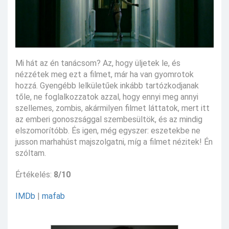
Mi hát az én tanácsom? Az, hogy üljetek le, és
nézzétek meg ezt a filmet, már ha van gyomrotok
hozzá. Gyengébb lelkületűek inkább tartózkodjanak
tőle, ne foglalkozzatok azzal, hogy ennyi meg annyi
szellemes, zombis, akármilyen filmet láttatok, mert itt
az emberi gonoszsággal szembesültök, és az mindig
elszomorítóbb. És igen, még egyszer: eszetekbe ne
jusson marhahúst majszolgatni, míg a filmet nézitek! Én
szóltam.
Értékelés:
8/10
IMDb
|
mafab