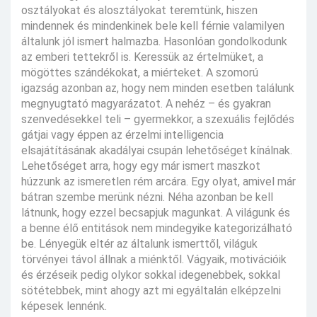
osztályokat és alosztályokat teremtünk, hiszen
mindennek és mindenkinek bele kell férnie valamilyen
általunk jól ismert halmazba. Hasonlóan gondolkodunk
az emberi tettekről is. Keressük az értelmüket, a
mögöttes szándékokat, a miérteket. A szomorú
igazság azonban az, hogy nem minden esetben találunk
megnyugtató magyarázatot. A nehéz – és gyakran
szenvedésekkel teli – gyermekkor, a szexuális fejlődés
gátjai vagy éppen az érzelmi intelligencia
elsajátításának akadályai csupán lehetőséget kínálnak.
Lehetőséget arra, hogy egy már ismert maszkot
húzzunk az ismeretlen rém arcára. Egy olyat, amivel már
bátran szembe merünk nézni. Néha azonban be kell
látnunk, hogy ezzel becsapjuk magunkat. A világunk és
a benne élő entitások nem mindegyike kategorizálható
be. Lényegük eltér az általunk ismerttől, világuk
törvényei távol állnak a miénktől. Vágyaik, motivációik
és érzéseik pedig olykor sokkal idegenebbek, sokkal
sötétebbek, mint ahogy azt mi egyáltalán elképzelni
képesek lennénk.