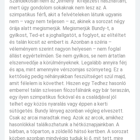
Szándékosan nem az „élmény” kifejezést használtam,
mert úgy gondolom sokaknak nem lesz az. A
szimpatikus férfi, akit a felvételeken látunk ugyanis
nem – vagy nem teljesen – az, akinek a sorozat négy
órája alatt megismerjük. Megismerjük Bundy-t, a
gyilkost, Ted-et a joghallgatót, a foglyot, az elítéltet
és talán kicsit az embert is. Azonban a széria –
véleményem szerint nagyon helyesen – nem foglal
állást egyértelműen. Se nem gyilkos, se nem ártatlan
elszenvedője a körülményeknek. Legalább annyira férj
és apa, mint amennyire vérszomjas szörnyeteg. Ez a
kettőség pedig néhányakban feszültséget szül majd,
amit félelem is követhet. Hiszen egy Tedhez hasonló
emberrel talán szívesen filozofálnánk egy bár teraszán,
egy ilyen szimpatikus fickóval és a családjával jól
telhet egy közös nyaralás vagy éppen a kerti
sütögetés. Bundy lényeg azonban végleg elveszett.
Csak az arcai maradtak meg. Azok az arcok, amikhez
hasonlókkal találkozhatunk a hétköznapjainkban. A
bárban, a tóparton, a zöldellő hátsó kertben. A sorozat
közben azonban mindvégig tudjuk ki ő, mit tett, mire