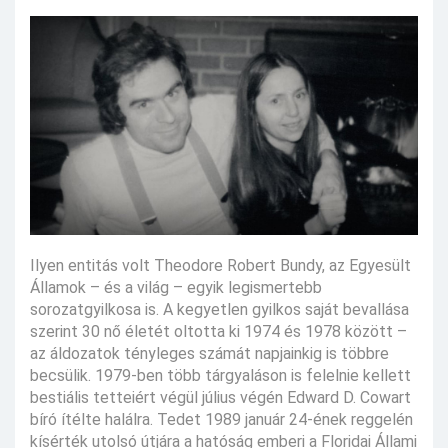
Ilyen entitás volt Theodore Robert Bundy, az Egyesült
Államok – és a világ – egyik legismertebb
sorozatgyilkosa is. A kegyetlen gyilkos saját bevallása
szerint 30 nő életét oltotta ki 1974 és 1978 között –
az áldozatok tényleges számát napjainkig is többre
becsülik. 1979-ben több tárgyaláson is felelnie kellett
bestiális tetteiért végül július végén Edward D. Cowart
bíró ítélte halálra. Tedet 1989 január 24-ének reggelén
kísérték utolsó útjára a hatóság emberi a Floridai Állami