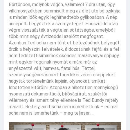
Börtönben, melynek végén, valamivel 7 óra után, egy
villamosszékben semmisült meg az élet utolsó szikrája
is minden idők egyik leghírhedtebb gyilkosában. A nép
ünnepelt. Legyőzték a szörnyeteget. Hosszú idő után
végre visszaűzték a végtelen sötétségbe, amelyből
több mint négy évtizeddel azelőtt megfogant.
Azonban Ted soha nem tűnt el. Létezésének bélyegét
őrzik a helyszíni felvételek, áldozatainak fejfái és a fel
nem fedezett sírhalmok csendes maradványai éppúgy,
mint egykor fogainak nyomát a mára már az
enyészetté vált, hamvas, fiatal hús. Tettei,
személyiségének ismert töredékei véres cseppeket
hagytak történelmünk lapjain, olyanokat, amiket
lehetetlen kitörölni. Azonban a hihetetlen mennyiségű
nyomozati dokumentáció, bírósági irat, szakértői
vélemény és ismert tény ellenére is Ted Bundy rejtély
maradt. Rejtély, amit soha nem ismerhettünk – és már
soha nem is ismerhetünk – meg teljesen…