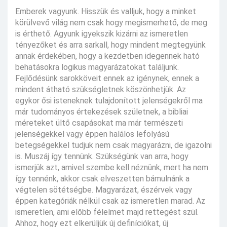
Emberek vagyunk. Hisszük és valljuk, hogy a minket
körülvevő világ nem csak hogy megismerhető, de meg
is érthető. Agyunk igyekszik kizárni az ismeretlen
tényezőket és arra sarkall, hogy mindent megtegyünk
annak érdekében, hogy a kezdetben idegennek ható
behatásokra logikus magyarázatokat találjunk.
Fejlődésünk sarokköveit ennek az igénynek, ennek a
mindent átható szükségletnek köszönhetjük. Az
egykor ősi isteneknek tulajdonított jelenségekről ma
már tudományos értekezések születnek, a bibliai
méreteket ültő csapásokat ma már természeti
jelenségekkel vagy éppen halálos lefolyású
betegségekkel tudjuk nem csak magyarázni, de igazolni
is. Muszáj így tennünk. Szükségünk van arra, hogy
ismerjük azt, amivel szembe kell néznünk, mert ha nem
így tennénk, akkor csak elveszetten bámulnánk a
végtelen sötétségbe. Magyarázat, észérvek vagy
éppen kategóriák nélkül csak az ismeretlen marad. Az
ismeretlen, ami előbb félelmet majd rettegést szül.
Ahhoz, hogy ezt elkerüljük új definíciókat, új