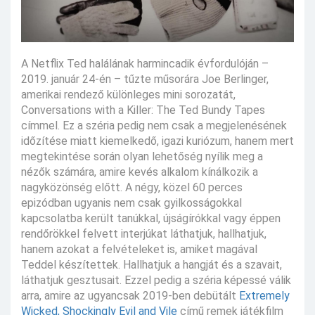
A Netflix Ted halálának harmincadik évfordulóján –
2019. január 24-én – tűzte műsorára Joe Berlinger,
amerikai rendező különleges mini sorozatát,
Conversations with a Killer: The Ted Bundy Tapes
címmel. Ez a széria pedig nem csak a megjelenésének
időzítése miatt kiemelkedő, igazi kuriózum, hanem mert
megtekintése során olyan lehetőség nyílik meg a
nézők számára, amire kevés alkalom kínálkozik a
nagyközönség előtt. A négy, közel 60 perces
epizódban ugyanis nem csak gyilkosságokkal
kapcsolatba került tanúkkal, újságírókkal vagy éppen
rendőrökkel felvett interjúkat láthatjuk, hallhatjuk,
hanem azokat a felvételeket is, amiket magával
Teddel készítettek. Hallhatjuk a hangját és a szavait,
láthatjuk gesztusait. Ezzel pedig a széria képessé válik
arra, amire az ugyancsak 2019-ben debütált
Extremely
Wicked, Shockingly Evil and Vile
című remek játékfilm