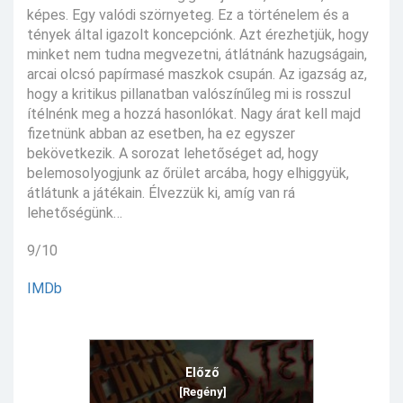
képes. Egy valódi szörnyeteg. Ez a történelem és a
tények által igazolt koncepciónk. Azt érezhetjük, hogy
minket nem tudna megvezetni, átlátnánk hazugságain,
arcai olcsó papírmasé maszkok csupán. Az igazság az,
hogy a kritikus pillanatban valószínűleg mi is rosszul
ítélnénk meg a hozzá hasonlókat. Nagy árat kell majd
fizetnünk abban az esetben, ha ez egyszer
bekövetkezik. A sorozat lehetőséget ad, hogy
belemosolyogjunk az őrület arcába, hogy elhiggyük,
átlátunk a játékain. Élvezzük ki, amíg van rá
lehetőségünk…
9/10
IMDb
Előző
[Regény]