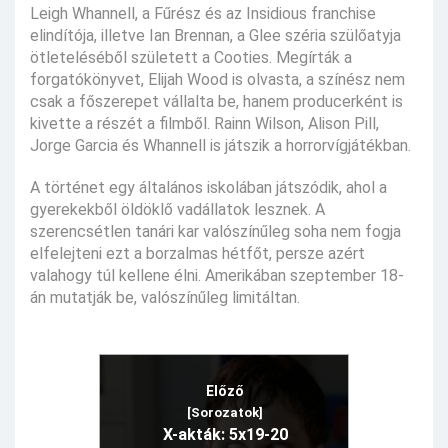
Leigh Whannell, a Fűrész és az Insidious franchise
elindítója, illetve Ian Brennan, a Glee széria szülőatyja
ötleteléséből született a Cooties. Megírták a
forgatókönyvet, Elijah Wood is olvasta, a színész nem
csak a főszerepet vállalta be, hanem producerként is
kivette a részét a filmből. Rainn Wilson, Alison Pill,
Jorge Garcia és Whannell is játszik a horrorvígjátékban.
A történet egy általános iskolában játszódik, ahol a
gyerekekből öldöklő vadállatok lesznek. A
szerencsétlen tanári kar valószínűleg soha nem fogja
elfelejteni ezt a borzalmas hétfőt, persze azért
valahogy túl kellene élni. Amerikában szeptember 18-
án mutatják be, valószínűleg limitáltan.
Előző
[Sorozatok]
X-akták: 5x19-20