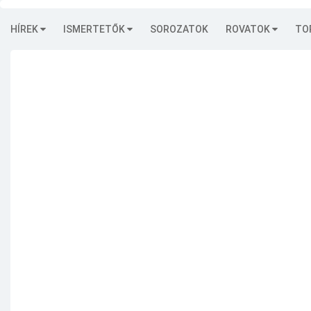
HÍREK
ISMERTETŐK
SOROZATOK
ROVATOK
TO