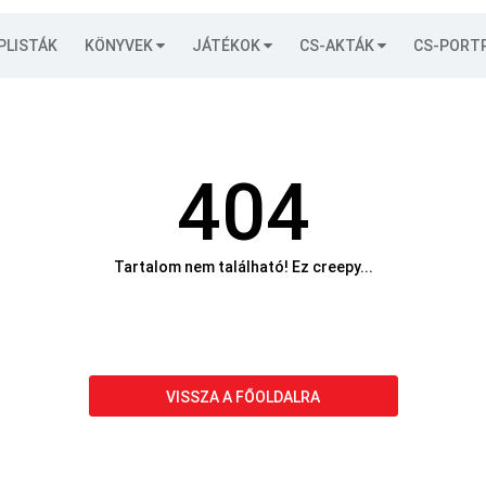
PLISTÁK
KÖNYVEK
JÁTÉKOK
CS-AKTÁK
CS-PORT
404
Tartalom nem található! Ez creepy...
VISSZA A FŐOLDALRA