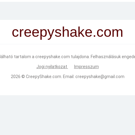
creepyshake.com
alálható tartalom a creepyshake.com tulajdona. Felhasználásuk engedé
Jogi nyilatkozat
Impresszum
2026 ©
CreepyShake.com
. Email:
creepyshake@gmail.com