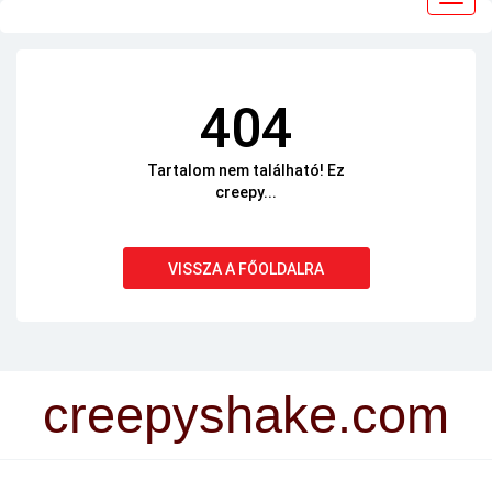
navig
404
Tartalom nem található! Ez
creepy...
VISSZA A FŐOLDALRA
creepyshake.com