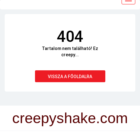
navig
404
Tartalom nem található! Ez
creepy...
VISSZA A FŐOLDALRA
creepyshake.com