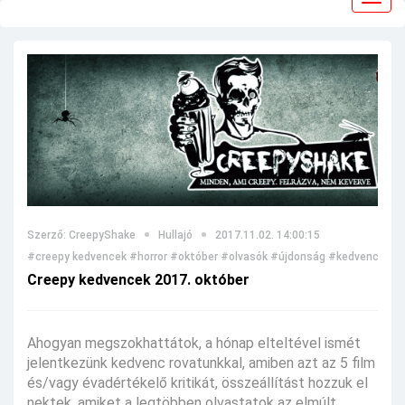
navig
Szerző: CreepyShake
Hullajó
2017.11.02. 14:00:15
#creepy kedvencek
#horror
#október
#olvasók
#újdonság
#kedvencek
#
Creepy kedvencek 2017. október
Ahogyan megszokhattátok, a hónap elteltével ismét
jelentkezünk kedvenc rovatunkkal, amiben azt az 5 film
és/vagy évadértékelő kritikát, összeállítást hozzuk el
nektek, amiket a legtöbben olvastatok az elmúlt