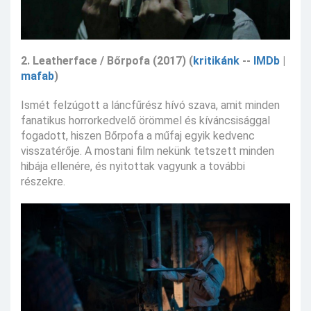
2. Leatherface / Bőrpofa (2017) (
kritikánk
--
IMDb
|
mafab
)
Ismét felzúgott a láncfűrész hívó szava, amit minden
fanatikus horrorkedvelő örömmel és kíváncsisággal
fogadott, hiszen Bőrpofa a műfaj egyik kedvenc
visszatérője. A mostani film nekünk tetszett minden
hibája ellenére, és nyitottak vagyunk a további
részekre.