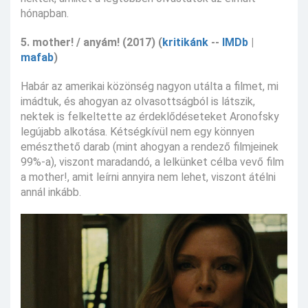
hónapban.
5. mother! / anyám! (2017) (
kritikánk
--
IMDb
|
mafab
)
Habár az amerikai közönség nagyon utálta a filmet, mi
imádtuk, és ahogyan az olvasottságból is látszik,
nektek is felkeltette az érdeklődéseteket Aronofsky
legújabb alkotása. Kétségkívül nem egy könnyen
emészthető darab (mint ahogyan a rendező filmjeinek
99%-a), viszont maradandó, a lelkünket célba vevő film
a mother!, amit leírni annyira nem lehet, viszont átélni
annál inkább.