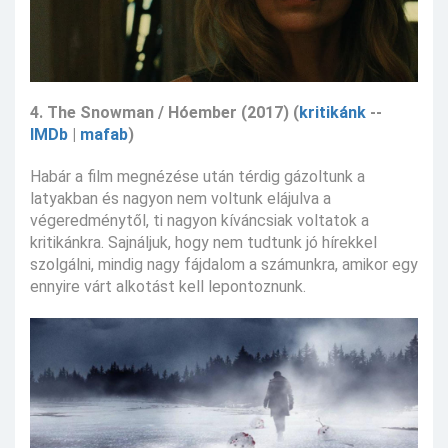
4. The Snowman / Hóember (2017) (
kritikánk
--
IMDb
|
mafab
)
Habár a film megnézése után térdig gázoltunk a
latyakban és nagyon nem voltunk elájulva a
végeredménytől, ti nagyon kíváncsiak voltatok a
kritikánkra. Sajnáljuk, hogy nem tudtunk jó hírekkel
szolgálni, mindig nagy fájdalom a számunkra, amikor egy
ennyire várt alkotást kell lepontoznunk.