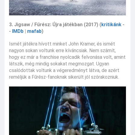
3. Jigsaw / Fűrész: Újra játékban (2017) (
kritikánk
-
-
IMDb
|
mafab
)
Ismét játékra hívott minket John Kramer, és ismét
nagyon sokan voltunk erre kíváncsiak. Nem számít,
hogy ez már a franchise nyolcadik felvonása volt, amint
látszik, még mindig sokakat megmozgat. Ugyan
csalódottak voltunk a végeredményt látva, de azért
reméljük a Fűrész-fanoknak sikerült jól szórakozniuk.