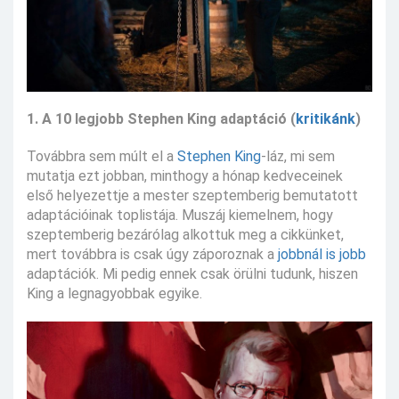
1. A 10 legjobb Stephen King adaptáció (
kritikánk
)
Továbbra sem múlt el a
Stephen King
-láz, mi sem
mutatja ezt jobban, minthogy a hónap kedveceinek
első helyezettje a mester szeptemberig bemutatott
adaptációinak toplistája. Muszáj kiemelnem, hogy
szeptemberig bezárólag alkottuk meg a cikkünket,
mert továbbra is csak úgy záporoznak a
jobbnál is jobb
adaptációk. Mi pedig ennek csak örülni tudunk, hiszen
King a legnagyobbak egyike.