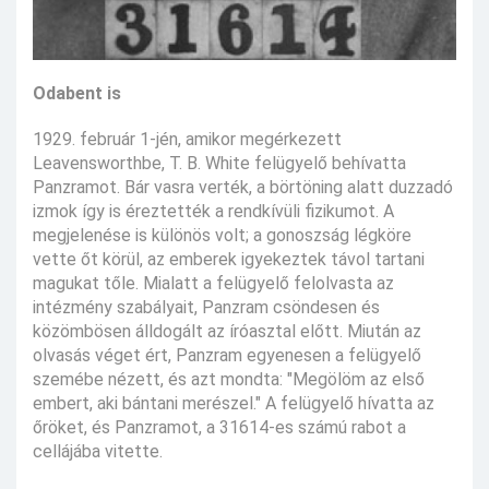
Odabent is
1929. február 1-jén, amikor megérkezett
Leavensworthbe, T. B. White felügyelő behívatta
Panzramot. Bár vasra verték, a börtöning alatt duzzadó
izmok így is éreztették a rendkívüli fizikumot. A
megjelenése is különös volt; a gonoszság légköre
vette őt körül, az emberek igyekeztek távol tartani
magukat tőle. Mialatt a felügyelő felolvasta az
intézmény szabályait, Panzram csöndesen és
közömbösen álldogált az íróasztal előtt. Miután az
olvasás véget ért, Panzram egyenesen a felügyelő
szemébe nézett, és azt mondta: "Megölöm az első
embert, aki bántani merészel." A felügyelő hívatta az
őröket, és Panzramot, a 31614-es számú rabot a
cellájába vitette.