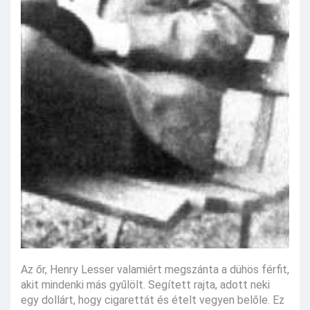
Az őr, Henry Lesser valamiért megszánta a dühös férfit,
akit mindenki más gyűlölt. Segített rajta, adott neki
egy dollárt, hogy cigarettát és ételt vegyen belőle. Ez