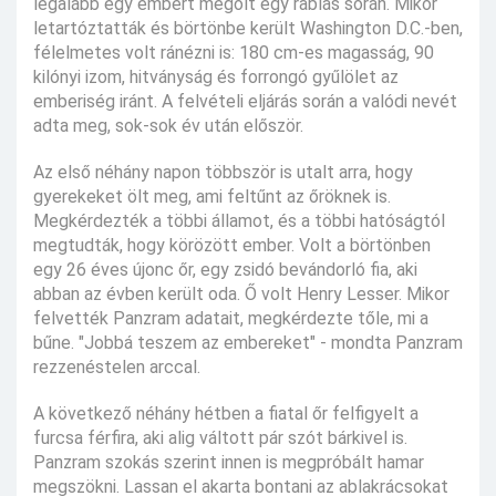
legalább egy embert megölt egy rablás során. Mikor
letartóztatták és börtönbe került Washington D.C.-ben,
félelmetes volt ránézni is: 180 cm-es magasság, 90
kilónyi izom, hitványság és forrongó gyűlölet az
emberiség iránt. A felvételi eljárás során a valódi nevét
adta meg, sok-sok év után először.
Az első néhány napon többször is utalt arra, hogy
gyerekeket ölt meg, ami feltűnt az őröknek is.
Megkérdezték a többi államot, és a többi hatóságtól
megtudták, hogy körözött ember. Volt a börtönben
egy 26 éves újonc őr, egy zsidó bevándorló fia, aki
abban az évben került oda. Ő volt Henry Lesser. Mikor
felvették Panzram adatait, megkérdezte tőle, mi a
bűne. "Jobbá teszem az embereket" - mondta Panzram
rezzenéstelen arccal.
A következő néhány hétben a fiatal őr felfigyelt a
furcsa férfira, aki alig váltott pár szót bárkivel is.
Panzram szokás szerint innen is megpróbált hamar
megszökni. Lassan el akarta bontani az ablakrácsokat