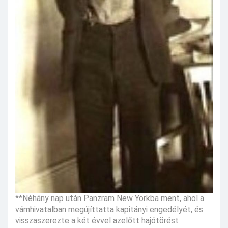
**Néhány nap után Panzram New Yorkba ment, ahol a
vámhivatalban megújíttatta kapitányi engedélyét, és
visszaszerezte a két évvel azelőtt hajótörést