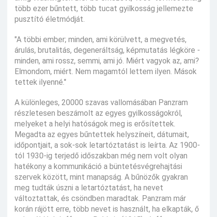
több ezer bűntett, több tucat gyilkosság jellemezte
pusztító életmódját.
"A többi ember; minden, ami körülvett, a megvetés,
árulás, brutalitás, degeneráltság, képmutatás légköre -
minden, ami rossz, semmi, ami jó. Miért vagyok az, ami?
Elmondom, miért. Nem magamtól lettem ilyen. Mások
tettek ilyenné."
A különleges, 20000 szavas vallomásában Panzram
részletesen beszámolt az egyes gyilkosságokról,
melyeket a helyi hatóságok meg is erősítettek.
Megadta az egyes bűntettek helyszíneit, dátumait,
időpontjait, a sok-sok letartóztatást is leírta. Az 1900-
tól 1930-ig terjedő időszakban még nem volt olyan
hatékony a kommunikáció a büntetésvégrehajtási
szervek között, mint manapság. A bűnözők gyakran
meg tudták úszni a letartóztatást, ha nevet
változtattak, és csöndben maradtak. Panzram már
korán rájött erre, több nevet is használt, ha elkapták, ő