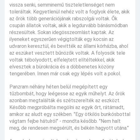
vissza senki, semminemű tiszteletlenséget nem
toleráltak. Kegyetlenül nehéz volt a foglyok élete, akik
az őrök több generációjának rabszolgái voltak. Ők
csupán állatok voltak, akik a legdurvább bánásmódban
részesültek. Sokan idegösszeomlást kaptak. Az
ilyeneket egyszerűen végigtolták egy kocsin az
udvaron keresztül, és bevitték az állami kórházba, ahol
az eszüket vesztett bűnözők voltak. A folyosók tele
voltak tébolyodott, elfelejtett elítéltekkel, akik
elvesztek a bürokrácia és a döbbenetes közöny
tengerében. Innen már csak egy lépés volt a pokol.
Panzram néhány héten belül megépített egy
tűzbombát, hogy leégesse az egyik műhelyt. Az őrök
azonban megtalálták és szétszerelték az eszközt.
Később megpróbálta megölni az egyik őrt, rátámadt,
amikor az aludt egy székben. "Egy ötkilós bunkósbottal
vágtam fejbe hátulról" - mondta később. "Nem halt
meg, de rendesen megsérült, és békén hagyott utána."