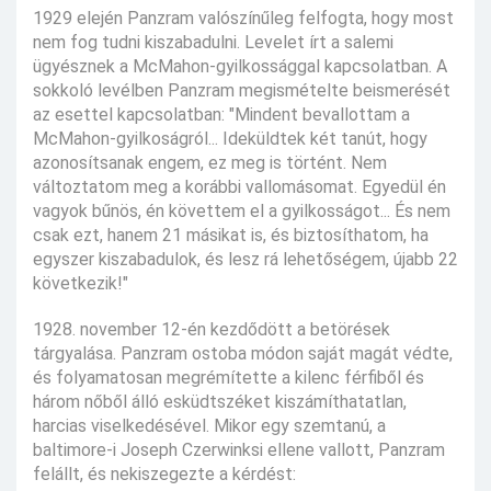
1929 elején Panzram valószínűleg felfogta, hogy most
nem fog tudni kiszabadulni. Levelet írt a salemi
ügyésznek a McMahon-gyilkossággal kapcsolatban. A
sokkoló levélben Panzram megismételte beismerését
az esettel kapcsolatban: "Mindent bevallottam a
McMahon-gyilkoságról... Ideküldtek két tanút, hogy
azonosítsanak engem, ez meg is történt. Nem
változtatom meg a korábbi vallomásomat. Egyedül én
vagyok bűnös, én követtem el a gyilkosságot... És nem
csak ezt, hanem 21 másikat is, és biztosíthatom, ha
egyszer kiszabadulok, és lesz rá lehetőségem, újabb 22
következik!"
1928. november 12-én kezdődött a betörések
tárgyalása. Panzram ostoba módon saját magát védte,
és folyamatosan megrémítette a kilenc férfiből és
három nőből álló esküdtszéket kiszámíthatatlan,
harcias viselkedésével. Mikor egy szemtanú, a
baltimore-i Joseph Czerwinksi ellene vallott, Panzram
felállt, és nekiszegezte a kérdést: