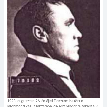
1923. augusztus 26-án éjjel Panzram betört a
larchmonti vasút raktárába, de egy rendőr rajtakapta. A