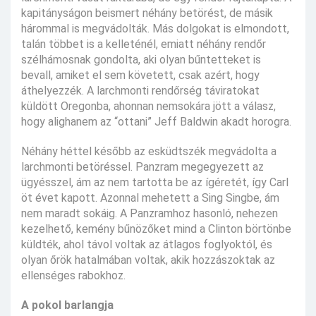
kapitányságon beismert néhány betörést, de másik
hárommal is megvádolták. Más dolgokat is elmondott,
talán többet is a kelleténél, emiatt néhány rendőr
szélhámosnak gondolta, aki olyan bűntetteket is
bevall, amiket el sem követett, csak azért, hogy
áthelyezzék. A larchmonti rendőrség táviratokat
küldött Oregonba, ahonnan nemsokára jött a válasz,
hogy alighanem az “ottani” Jeff Baldwin akadt horogra.
Néhány héttel később az esküdtszék megvádolta a
larchmonti betöréssel. Panzram megegyezett az
ügyésszel, ám az nem tartotta be az ígéretét, így Carl
öt évet kapott. Azonnal mehetett a Sing Singbe, ám
nem maradt sokáig. A Panzramhoz hasonló, nehezen
kezelhető, kemény bűnözőket mind a Clinton börtönbe
küldték, ahol távol voltak az átlagos foglyoktól, és
olyan őrök hatalmában voltak, akik hozzászoktak az
ellenséges rabokhoz.
A pokol barlangja