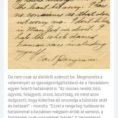
De nem csak az életéről számolt be. Megmondta a
véleményét az igazságszolgáltatásról és a társadalom
egyén feletti hatalmáról is. "Az összes rendőr, bíró,
ügyvéd, felügyelő, orvos, bizottság, író mind azon
dolgozott, hogy kiderítse és orvosolja a bűnözés okát
és hatásait" - mondta. "Ezzel a rengeteg tudással és
hatalommal a kezükben mégsem értek el semmit, a
feltételek csak rosszabbak lettek." A társadalmat