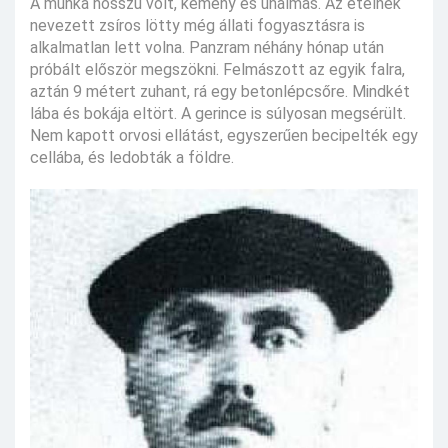
A munka hosszú volt, kemény és unalmas. Az ételnek
nevezett zsíros lötty még állati fogyasztásra is
alkalmatlan lett volna. Panzram néhány hónap után
próbált először megszökni. Felmászott az egyik falra,
aztán 9 métert zuhant, rá egy betonlépcsőre. Mindkét
lába és bokája eltört. A gerince is súlyosan megsérült.
Nem kapott orvosi ellátást, egyszerűen becipelték egy
cellába, és ledobták a földre.