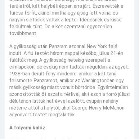
területről, két helybéli éppen arra járt. Észrevették a
furcsa férfit, akinél mintha egy újság lett volna, és
nagyon sietősek voltak a léptei. Idegesnek és kissé
feldúltnak tűnt. De a két szemtanú egyszerűen
továbbment.
A gyilkosság után Panzram azonnal New York felé
indult. A fiú testét három nappal később, július 21-én
találták meg. A gyilkosság hetekig szerepelt a
címlapokon, de évekig nem tudták megoldani az ügyet.
1928-ban derült fény mindenre, amikor a két tanú
felismerte Panzramot, amikor az Washingtonban egy
másik gyilkosság miatt vonult börtönbe. Egyértelműen
azonosították őt azzal a férfival, akit azon a forró júliusi
délutánon láttak hat évvel azelőtt, csupán néhány
méterre attól a helytől, ahol George Henry McMahon
agyonvert testét megtalálták.
A folyami kalóz