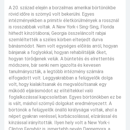
A 20. század elején a borzalmas amerikai börtönökbe
rövid időre is szörnyű volt bekerülni. Egyes
intézményekben a primitív életkörülmények a rossznál
is rosszabbak voltak. A New York-i Sing-Sing, Florida
hírhedt kínzótáborai, Georgia összeláncolt rabjai
szemléltették a széles körben elterjedt durva
bánásmódot. Nem volt egységes előírás arról, hogyan
bánjanak a foglyokkal, hogyan rehabilitálják őket,
hogyan törődjenek velük. A büntetés és elrettentés
módszere, bár senki nem igazolta és kevesen
tanulmányozták, a legtöbb intézmény számára
elfogadott volt. Leggyakrabban a felügyelők dolga
volt, hogy kialakítsanak és megvalósítsanak egy
működő eljárásmódot az elítéltekkel való
foglalkozással kapcsolatban. Egyes börtönökben ez be
is vált, máshol szörnyű dolgokat eredményezett. A
börtönök a felügyelők önálló királyságai voltak, ahol a
népet gyakran veréssel, korbácsolással, elzárással és
kínzással irányították. Ilyen hely volt a New York-i
Clinton Fegyház is, ismertebb nevén Dannemora, a