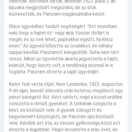
vádolták. Börtönbe zárták, ahonnan 1923. július 2-án
éjszaka megpróbált megszökni, de az őrök
észrevették, és Panzram magánzárkába került.
Ekkor ügyvédhez fordult segítségért. "Azt mondtam
neki, hogy a hajóm öt- vagy akár tízezer dollárt is
megér, és az övé lehet, papírokkal együtt, ha kihoz
innen.” Az ügyvéd kifizette az óvadékot, és néhány
nappal később Panzramot kiengedték. Soha nem tért
vissza. Mikor az ügyvéd be akarta jegyeztetni a hajót,
kiderült, hogy lopott volt, a rendőrség azonnal le is
foglalta. Panzram átverte a saját ügyvédjét.
Kelet felé vette útját, New Londonba. 1923. augusztus
9-én éjjel, leendő áldozata után kutatva, meglátott egy
pénzt kéregető fiút. Kést rántott, majd a közeli erdőbe
vonszolta a rémült gyereket. A torkának szegezte a
kést, és közösült vele. A gyerek zokogott és
kegyelemért könyörgött, de Panzram újra közösült
vele. Később azt írta, az összes gyilkossága közül ezt
élvezte a legjobban. Végül lecsatolta a srác övét, és