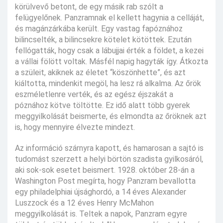
körülvevő betont, de egy másik rab szólt a
felügyelőnek. Panzramnak el kellett hagynia a celláját,
és magánzárkába került. Egy vastag fapóznához
bilincselték, a bilincsekre kötelet kötöttek. Ezután
fellógatták, hogy csak a lábujjai érték a földet, a kezei
a vállai fölött voltak. Másfél napig hagyták így. Átkozta
a szüleit, akiknek az életet “köszönhette”, és azt
kiáltotta, mindenkit megöl, ha lesz rá alkalma. Az őrök
eszméletlenre verték, és az egész éjszakát a
póznához kötve töltötte. Ez idő alatt több gyerek
meggyilkolását beismerte, és elmondta az őröknek azt
is, hogy mennyire élvezte mindezt.
Az információ szárnyra kapott, és hamarosan a sajtó is
tudomást szerzett a helyi börtön szadista gyilkosáról,
aki sok-sok esetet beismert. 1928. október 28-án a
Washington Post megírta, hogy Panzram bevallotta
egy philadelphiai újsághordó, a 14 éves Alexander
Luszzock és a 12 éves Henry McMahon
meggyilkolását is. Teltek a napok, Panzram egyre