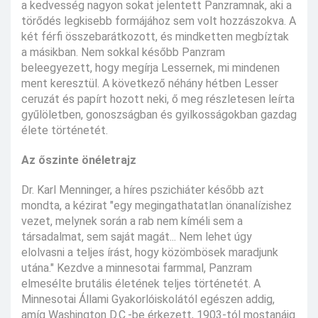
a kedvesség nagyon sokat jelentett Panzramnak, aki a
törődés legkisebb formájához sem volt hozzászokva. A
két férfi összebarátkozott, és mindketten megbíztak
a másikban. Nem sokkal később Panzram
beleegyezett, hogy megírja Lessernek, mi mindenen
ment keresztül. A következő néhány hétben Lesser
ceruzát és papírt hozott neki, ő meg részletesen leírta
gyűlöletben, gonoszságban és gyilkosságokban gazdag
élete történetét.
Az őszinte önéletrajz
Dr. Karl Menninger, a híres pszichiáter később azt
mondta, a kézirat "egy megingathatatlan önanalízishez
vezet, melynek során a rab nem kíméli sem a
társadalmat, sem saját magát... Nem lehet úgy
elolvasni a teljes írást, hogy közömbösek maradjunk
utána." Kezdve a minnesotai farmmal, Panzram
elmesélte brutális életének teljes történetét. A
Minnesotai Állami Gyakorlóiskolától egészen addig,
amíg Washington D.C.-be érkezett, 1903-tól mostanáig