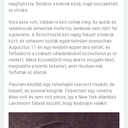
megfojtotta. Belökte a bokrok közé, majd visszasétált
az utcára.
Kora este volt, többen is kint voltak még. Az autók és
teherkocsik elmentek mellette, senkinek nem tűnt fel
a jelenléte. A fiú holtteste két napig feküdt a bokrok
közt, és sohasem tudták egyértelműen azonosítani.
Augusztus 11-én egy helybéli éppen arra sétált, és
felfedezte a szakadt ruhadarabokat közvetlenül az út
mellett. Mikor közelebbről meg akarta vizsgálni őket,
megtalálta a bomló tetemet, amit részben már
felfaltak az állatok.
Panzram később egy teherhajón szerzett munkát, de
bepiált, és azonnal kirúgták. Felpattant egy vonatra;
éhes volt és nem volt pénze, így a New York állambeli
Larchmont falunál leszállt, hogy kiraboljon valakit.