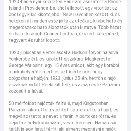
1923-ban a nyár kezdetén Panzram visszatért a Rhode
Island-i Providence-be, ahol ellopott egy vitorlást az
öböl egyik kis kikötőjéből. New Havenben kötött ki, és
heteken át minden este járta az utcákat, kirabolható és
megerőszakolható áldozatok után kutatva. Több házat
és hajót kirámolt Connecticutban, ékszert, készpénzt,
fegyvert és ruhát lopott.
1923 júniusában a vitorlással a Hudson folyón haladva
Yonkersbe ért, és kikötött éjszakára. Megkereste
George Walosint, egy 15 éves srácot, akit egy korábbi
munkahelyéről ismert, és azt ígérte neki, hogy
dolgozhat a hajóján. 1923. június 25-én, hétfőn a hajó
északnak indult Peekskill felé, és aznap este Panzram
közösült a fiúval.
50 mérföldet hajóztak felfelé, majd Kingstonban
Panzram kikötötte a yachtot. Újrafestette a hajót, és
megváltoztatta a nevet a farán. A partokat rótta, és
bejárta a helyi kocsmákat, vevőt keresve. Hamarosan
talált is egy fiatal férfit, aki elment megnézni a hajót.