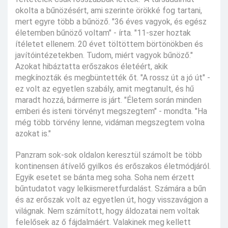
okolta a bűnözésért, ami szerinte örökké fog tartani,
mert egyre több a bűnöző. "36 éves vagyok, és egész
életemben bűnöző voltam" - írta. "11-szer hoztak
ítéletet ellenem. 20 évet töltöttem börtönökben és
javítóintézetekben. Tudom, miért vagyok bűnöző."
Azokat hibáztatta erőszakos életéért, akik
megkínozták és megbüntették őt. "A rossz út a jó út" -
ez volt az egyetlen szabály, amit megtanult, és hű
maradt hozzá, bármerre is járt. "Életem során minden
emberi és isteni törvényt megszegtem" - mondta. "Ha
még több törvény lenne, vidáman megszegtem volna
azokat is."
Panzram sok-sok oldalon keresztül számolt be több
kontinensen átívelő gyilkos és erőszakos életmódjáról.
Egyik esetet se bánta meg soha. Soha nem érzett
bűntudatot vagy lelkiismeretfurdalást. Számára a bűn
és az erőszak volt az egyetlen út, hogy visszavágjon a
világnak. Nem számított, hogy áldozatai nem voltak
felelősek az ő fájdalmáért. Valakinek meg kellett