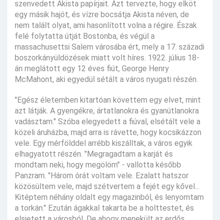
szenvedett Akista papírjait. Azt tervezte, hogy elköt
egy másik hajót, és vízre bocsátja Akista néven, de
nem talált olyat, ami hasonlított volna a régire. Észak
felé folytatta útját Bostonba, és végül a
massachusettsi Salem városába ért, mely a 17. századi
boszorkányüldözések miatt volt híres. 1922. július 18-
án meglátott egy 12 éves fiút, George Henry
McMahont, aki egyedül sétált a város nyugati részén.
"Egész életemben kitartóan követtem egy elvet, mint
azt látják. A gyengékre, ártatlanokra és gyanútlanokra
vadásztam." Szóba elegyedett a fiúval, elsétált vele a
közeli áruházba, majd arra is rávette, hogy kocsikázzon
vele. Egy mérfölddel arrébb kiszálltak, a város egyik
elhagyatott részén. "Megragadtam a karját és
mondtam neki, hogy megölöm" - vallotta később
Panzram. "Három órát voltam vele. Ezalatt hatszor
közösültem vele, majd szétvertem a fejét egy kővel...
Kitéptem néhány oldalt egy magazinból, és lenyomtam
a torkán." Ezután ágakkal takarta be a holttestet, és
elsietett a városból. De ahogy menekült az erdős