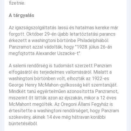
fizetnie.
A tárgyalás
Az igazságszolgáltatás lassú és hatalmas kereke már
forgott. Október 29-én újabb letartóztatási parancs
érkezett a washingtoni börtönbe Philadelphiából.
Panzramot azzal vádolták, hogy "1928. július 26-án
megfojtotta Alexander Uszacke-t".
A salemi rendőrség is tudomást szerzett Panzram
elfogásáról és terjedelmes vallomásáról. Mialatt a
washingtoni börtönben volt, elhozták az 1922-es
George Henry McMahon-gyilkosság két szemtanúját.
Mindkét tanú egyértelműen azonosította Panzramot,
miszerint őt látták azon az éjszakán, mikor a 12 éves
McMahont megölték. Az Oregoni Állami Fegyház is
értesítette a washingtoni rendőrséget, hogy Panzram
szökevény, akinek 14 éve még hátravan korábbi
büntetéséből.