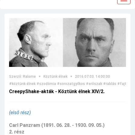
navig
Szerző: Ralome
Köztünk élnek
2016.07.03. 14:00:00
#köztünk élnek
#szodómia
#sorozatgyilkos
#erőszak
#rablás
#fajtalan
CreepyShake-akták - Köztünk élnek XIV/2.
(első rész)
Carl Panzram (1891. 06. 28. - 1930. 09. 05.)
2. rész