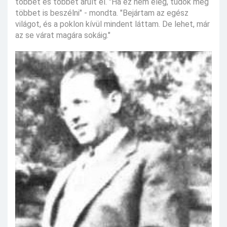
többet és többet árult el. "Ha ez nem elég, tudok még
többet is beszélni" - mondta. "Bejártam az egész
világot, és a poklon kívül mindent láttam. De lehet, már
az se várat magára sokáig."