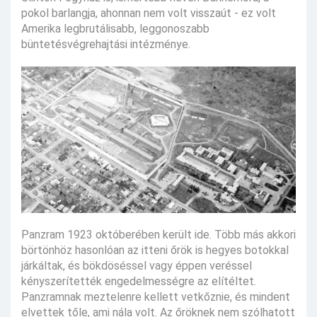
pokol barlangja, ahonnan nem volt visszaút - ez volt
Amerika legbrutálisabb, leggonoszabb
büntetésvégrehajtási intézménye.
Panzram 1923 októberében került ide. Több más akkori
börtönhöz hasonlóan az itteni őrök is hegyes botokkal
járkáltak, és bökdöséssel vagy éppen veréssel
kényszerítették engedelmességre az elítéltet.
Panzramnak meztelenre kellett vetkőznie, és mindent
elvettek tőle, ami nála volt. Az őröknek nem szólhatott