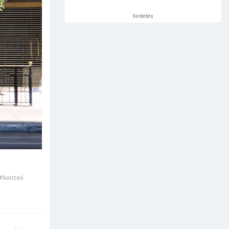
hirdetés
#konteó