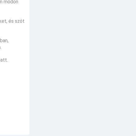
yen módon
ket, és szót
ban,
.
att.