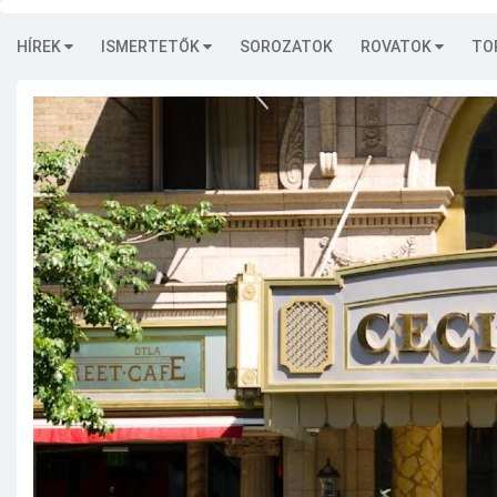
HÍREK
ISMERTETŐK
SOROZATOK
ROVATOK
TO