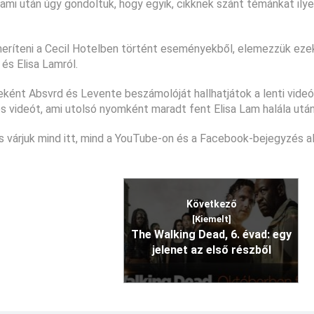
, ami után úgy gondoltuk, hogy egyik, cikknek szánt témánkat il
meríteni a Cecil Hotelben történt eseményekből, elemezzük eze
és Elisa Lamról.
ént Absvrd és Levente beszámolóját hallhatjátok a lenti videó
s videót, ami utolsó nyomként maradt fent Elisa Lam halála után
s várjuk mind itt, mind a YouTube-on és a Facebook-bejegyzés al
Következő
[Kiemelt]
The Walking Dead, 6. évad: egy
jelenet az első részből