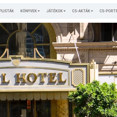
PLISTÁK
KÖNYVEK
JÁTÉKOK
CS-AKTÁK
CS-PORT