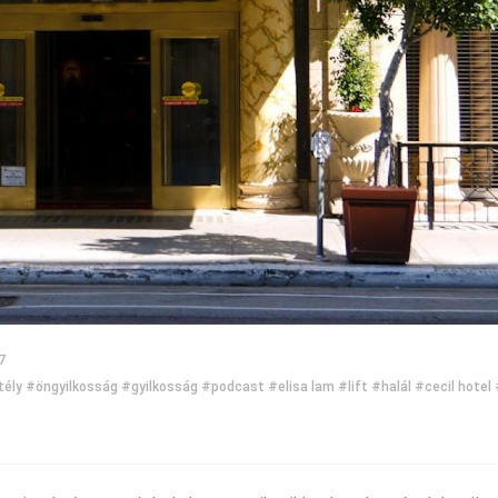
7
tély
#öngyilkosság
#gyilkosság
#podcast
#elisa lam
#lift
#halál
#cecil hotel