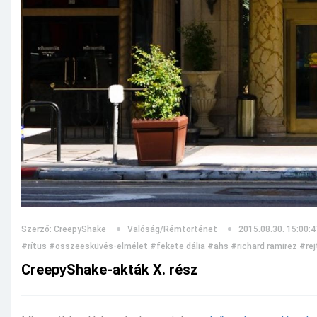
Szerző: CreepyShake
Valóság/Rémtörténet
2015.08.30. 15:00:4
#rítus
#összeesküvés-elmélet
#fekete dália
#ahs
#richard ramirez
#rej
CreepyShake-akták X. rész