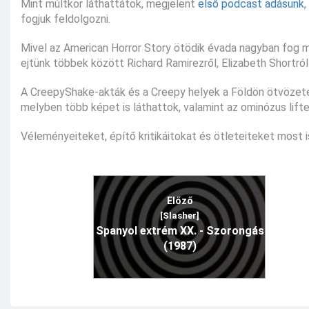
Mint múltkor láthattátok, megjelent
első podcast adásunk
fogjuk feldolgozni.
Mivel az American Horror Story ötödik évada nagyban fog 
ejtünk többek között Richard Ramirezről, Elizabeth Shortról 
A CreepyShake-akták és a Creepy helyek a Földön ötvözetek
melyben több képet is láthattok, valamint az ominózus lifte
Véleményeiteket, építő kritikáitokat és ötleteiteket most i
Előző
[Slasher]
Spanyol extrém XX. - Szorongás
(1987)