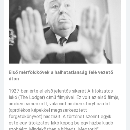
Első mérföldkövek a halhatatlanság felé vezető
úton
1927-ben érte el első jelentős sikerét A titokzatos
lakó (The Lodger) című filmjével. Ez volt az első filmje,
amiben cameózott, valamint amiben storyboardot
(aprólékos képekkel megszerkesztett
forgatókönyvet) használt. A történet szerint egyik
este egy titokzatos lakó kopog be egy házba kiadó
szobáért. Mindeközben a hírhedt „Megtorló”