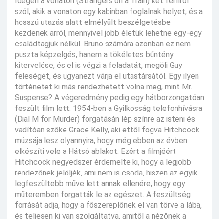
Idegen a vonaton (Strangers on a Train) két férfiról
szól, akik a vonaton egy kabinban foglalnak helyet, és a
hosszú utazás alatt elmélyült beszélgetésbe
kezdenek arról, mennyivel jobb életük lehetne egy-egy
családtagjuk nélkül. Bruno számára azonban ez nem
puszta képzelgés, hanem a tökéletes bűntény
kitervelése, és el is végzi a feladatát, megöli Guy
feleségét, és ugyanezt várja el utastársától. Egy ilyen
történetet ki más rendezhetett volna meg, mint Mr.
Suspense? A végeredmény pedig egy hátborzongatóan
feszült film lett. 1954-ben a Gyilkosság telefonhívásra
(Dial M for Murder) forgatásán lép színre az isteni és
vadítóan szőke Grace Kelly, aki ettől fogva Hitchcock
múzsája lesz olyannyira, hogy még ebben az évben
elkészíti vele a Hátsó ablakot. Ezért a filmjéért
Hitchcock negyedszer érdemelte ki, hogy a legjobb
rendezőnek jelöljék, ami nem is csoda, hiszen az egyik
legfeszültebb műve lett annak ellenére, hogy egy
műteremben forgatták le az egészet. A feszültség
forrását adja, hogy a főszereplőnek el van törve a lába,
és teljesen ki van szolgáltatva, amitől a nézőnek a