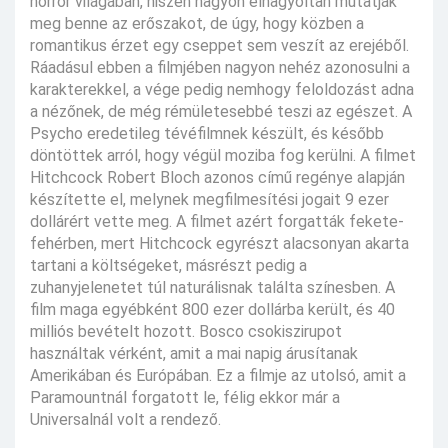
horror világában, hiszen nagyon elnagyoltan mutatják
meg benne az erőszakot, de úgy, hogy közben a
romantikus érzet egy cseppet sem veszít az erejéből.
Ráadásul ebben a filmjében nagyon nehéz azonosulni a
karakterekkel, a vége pedig nemhogy feloldozást adna
a nézőnek, de még rémületesebbé teszi az egészet. A
Psycho eredetileg tévéfilmnek készült, és később
döntöttek arról, hogy végül moziba fog kerülni. A filmet
Hitchcock Robert Bloch azonos című regénye alapján
készítette el, melynek megfilmesítési jogait 9 ezer
dollárért vette meg. A filmet azért forgatták fekete-
fehérben, mert Hitchcock egyrészt alacsonyan akarta
tartani a költségeket, másrészt pedig a
zuhanyjelenetet túl naturálisnak találta színesben. A
film maga egyébként 800 ezer dollárba került, és 40
milliós bevételt hozott. Bosco csokiszirupot
használtak vérként, amit a mai napig árusítanak
Amerikában és Európában. Ez a filmje az utolsó, amit a
Paramountnál forgatott le, félig ekkor már a
Universalnál volt a rendező.