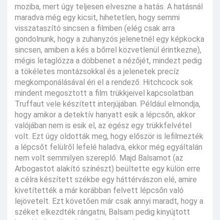
moziba, mert úgy teljesen elveszne a hatás. A hatásnál
maradva még egy kicsit, hihetetlen, hogy semmi
visszataszító sincsen a filmben (elég csak arra
gondolnunk, hogy a zuhanyzós jelenetnél egy képkocka
sincsen, amiben a kés a bőrrel közvetlenül érintkezne),
mégis letaglózza a döbbenet a nézőjét, mindezt pedig
a tökéletes montázsokkal és a jelenetek precíz
megkomponálásával éri el a rendező. Hitchcock sok
mindent megosztott a film trükkjeivel kapcsolatban
Truffaut vele készített interjújában. Például elmondja,
hogy amikor a detektív hanyatt esik a lépcsőn, akkor
valójában nem is esik el, az egész egy trükkfelvétel
volt. Ezt úgy oldották meg, hogy először is lefilmezték
a lépcsőt felülről lefelé haladva, ekkor még egyáltalán
nem volt semmilyen szereplő. Majd Balsamot (az
Arbogastot alakító színészt) beültette egy külön erre
a célra készített székbe egy háttérvászon elé, amire
kivetítették a már korábban felvett lépcsőn való
lejövetelt. Ezt követően már csak annyi maradt, hogy a
széket elkezdték rángatni, Balsam pedig kinyújtott