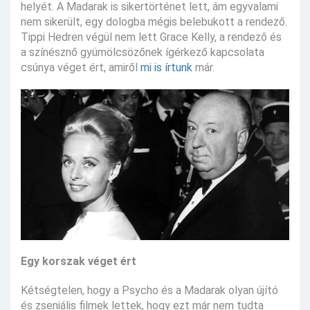
helyét. A Madarak is sikertörténet lett, ám egyvalami
nem sikerült, egy dologba mégis belebukott a rendező.
Tippi Hedren végül nem lett Grace Kelly, a rendező és
a színésznő gyümölcsözőnek ígérkező kapcsolata
csúnya véget ért, amiről
mi is írtunk
már.
Egy korszak véget ért
Kétségtelen, hogy a Psycho és a Madarak olyan újító
és zseniális filmek lettek, hogy ezt már nem tudta