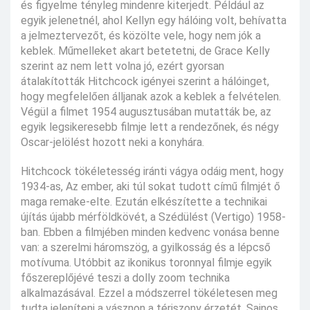
és figyelme tényleg mindenre kiterjedt. Például az
egyik jelenetnél, ahol Kellyn egy hálóing volt, behívatta
a jelmeztervezőt, és közölte vele, hogy nem jók a
keblek. Műmelleket akart betetetni, de Grace Kelly
szerint az nem lett volna jó, ezért gyorsan
átalakították Hitchcock igényei szerint a hálóinget,
hogy megfelelően álljanak azok a keblek a felvételen.
Végül a filmet 1954 augusztusában mutatták be, az
egyik legsikeresebb filmje lett a rendezőnek, és négy
Oscar-jelölést hozott neki a konyhára.
Hitchcock tökéletesség iránti vágya odáig ment, hogy
1934-as, Az ember, aki túl sokat tudott című filmjét ő
maga remake-elte. Ezután elkészítette a technikai
újítás újabb mérföldkövét, a Szédülést (Vertigo) 1958-
ban. Ebben a filmjében minden kedvenc vonása benne
van: a szerelmi háromszög, a gyilkosság és a lépcső
motívuma. Utóbbit az ikonikus toronnyal filmje egyik
főszereplőjévé teszi a dolly zoom technika
alkalmazásával. Ezzel a módszerrel tökéletesen meg
tudta jeleníteni a vásznon a tériszony érzetét. Sajnos,