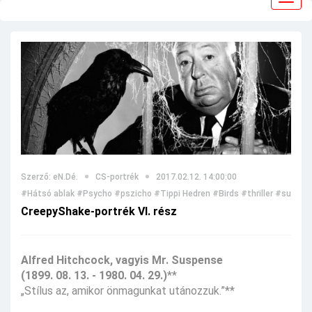
navig
Szerző: eN.Dé.
CS-portrék
2017.02.12. 14:00:00
#Hátsó ablak
#Psycho
#pszicho
#Tippi Hedren
#Birds
#thriller
#suspen
CreepyShake-portrék VI. rész
Alfred Hitchcock, vagyis Mr. Suspense
(1899. 08. 13. - 1980. 04. 29.)
**
„Stílus az, amikor önmagunkat utánozzuk.”**