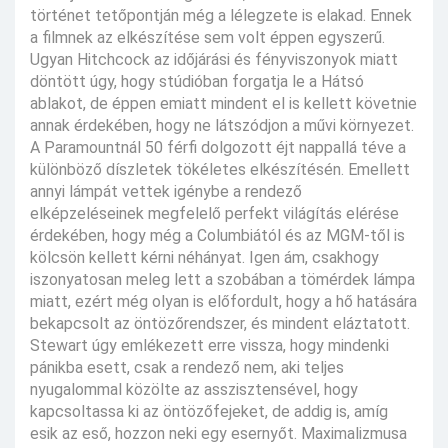
történet tetőpontján még a lélegzete is elakad. Ennek
a filmnek az elkészítése sem volt éppen egyszerű.
Ugyan Hitchcock az időjárási és fényviszonyok miatt
döntött úgy, hogy stúdióban forgatja le a Hátsó
ablakot, de éppen emiatt mindent el is kellett követnie
annak érdekében, hogy ne látszódjon a művi környezet.
A Paramountnál 50 férfi dolgozott éjt nappallá téve a
különböző díszletek tökéletes elkészítésén. Emellett
annyi lámpát vettek igénybe a rendező
elképzeléseinek megfelelő perfekt világítás elérése
érdekében, hogy még a Columbiától és az MGM-től is
kölcsön kellett kérni néhányat. Igen ám, csakhogy
iszonyatosan meleg lett a szobában a tömérdek lámpa
miatt, ezért még olyan is előfordult, hogy a hő hatására
bekapcsolt az öntözőrendszer, és mindent eláztatott.
Stewart úgy emlékezett erre vissza, hogy mindenki
pánikba esett, csak a rendező nem, aki teljes
nyugalommal közölte az asszisztensével, hogy
kapcsoltassa ki az öntözőfejeket, de addig is, amíg
esik az eső, hozzon neki egy esernyőt. Maximalizmusa