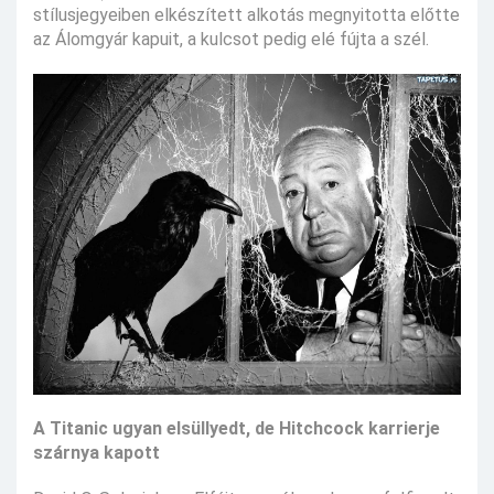
stílusjegyeiben elkészített alkotás megnyitotta előtte
az Álomgyár kapuit, a kulcsot pedig elé fújta a szél.
A Titanic ugyan elsüllyedt, de Hitchcock karrierje
szárnya kapott