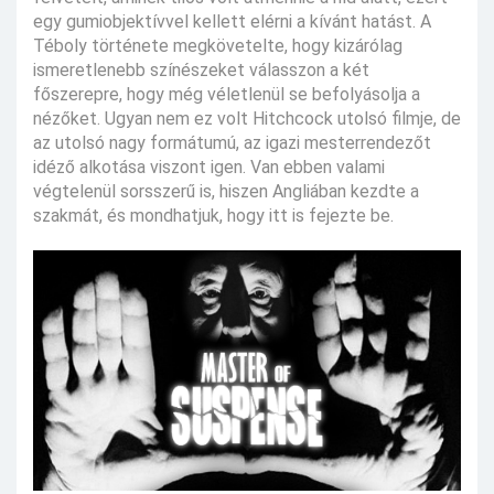
egy gumiobjektívvel kellett elérni a kívánt hatást. A
Téboly története megkövetelte, hogy kizárólag
ismeretlenebb színészeket válasszon a két
főszerepre, hogy még véletlenül se befolyásolja a
nézőket. Ugyan nem ez volt Hitchcock utolsó filmje, de
az utolsó nagy formátumú, az igazi mesterrendezőt
idéző alkotása viszont igen. Van ebben valami
végtelenül sorsszerű is, hiszen Angliában kezdte a
szakmát, és mondhatjuk, hogy itt is fejezte be.