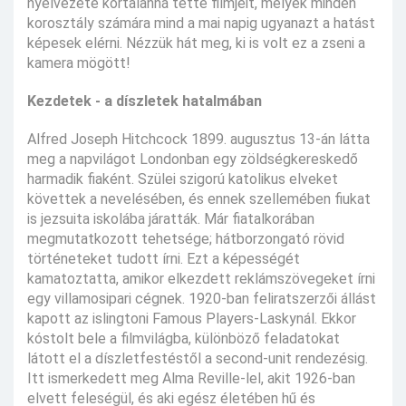
nyelvezete kortalanná tette filmjeit, melyek minden
korosztály számára mind a mai napig ugyanazt a hatást
képesek elérni. Nézzük hát meg, ki is volt ez a zseni a
kamera mögött!
Kezdetek - a díszletek hatalmában
Alfred Joseph Hitchcock 1899. augusztus 13-án látta
meg a napvilágot Londonban egy zöldségkereskedő
harmadik fiaként. Szülei szigorú katolikus elveket
követtek a nevelésében, és ennek szellemében fiukat
is jezsuita iskolába járatták. Már fiatalkorában
megmutatkozott tehetsége; hátborzongató rövid
történeteket tudott írni. Ezt a képességét
kamatoztatta, amikor elkezdett reklámszövegeket írni
egy villamosipari cégnek. 1920-ban feliratszerzői állást
kapott az islingtoni Famous Players-Laskynál. Ekkor
kóstolt bele a filmvilágba, különböző feladatokat
látott el a díszletfestéstől a second-unit rendezésig.
Itt ismerkedett meg Alma Reville-lel, akit 1926-ban
elvett feleségül, és aki egész életében hű és