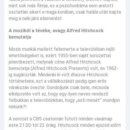
mint sok más filmje, ez a pszichodráma sem aratott
osztatlan sikert a maga korában, csak halála után kapta
meg a neki járó elismerést.
A moziból a tévébe, avagy Alfred Hitchcock
bemutatja
Mozis munkái mellett felismerte a televízióban rejlő
lehetőségeket is, ezért 1955-ben saját sorozattal
jelentkezett, melynek címe Alfred Hitchcock
bemutatja (Alfred Hitchcock Presents) volt, és 1962-
ig sugározták. Mindenki ki volt éhezve Hitchcock
történeteire, ezt a vállalkozását pedig igen erős
várakozás övezte. Gondoljunk csak bele, micsoda
elképzelés volt az, hogy egy ilyen neves rendező
felbukkan a televíziónkban, hogy „esti mesét” mondjon
nekünk?!
A sorozat a CBS csatornán futott minden vasárnap
este 21:30-tól 22 óráig. Hitchcock minden epizód előtt