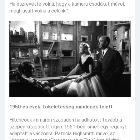
Ha észrevette volna, hogy a kamera csodákat művel,
meghiúsult volna a célunk.”
1950-es évek, tökéletesség mindenek felett
Hitchcock immáron szabadon haladhatott tovább a
szépen kitaposott útján. 1951-ben ismét egy regényt
adaptált a vászonra. Patricia Highsmith műve, az