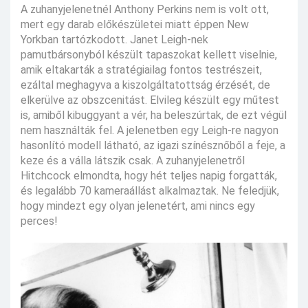
A zuhanyjelenetnél Anthony Perkins nem is volt ott,
mert egy darab előkészületei miatt éppen New
Yorkban tartózkodott. Janet Leigh-nek
pamutbársonyból készült tapaszokat kellett viselnie,
amik eltakarták a stratégiailag fontos testrészeit,
ezáltal meghagyva a kiszolgáltatottság érzését, de
elkerülve az obszcenitást. Elvileg készült egy műtest
is, amiből kibuggyant a vér, ha beleszúrtak, de ezt végül
nem használták fel. A jelenetben egy Leigh-re nagyon
hasonlító modell látható, az igazi színésznőből a feje, a
keze és a válla látszik csak. A zuhanyjelenetről
Hitchcock elmondta, hogy hét teljes napig forgatták,
és legalább 70 kameraállást alkalmaztak. Ne feledjük,
hogy mindezt egy olyan jelenetért, ami nincs egy
perces!