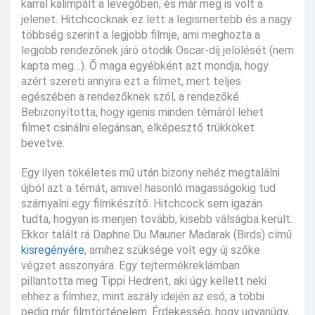
karral kalimpált a levegőben, és már meg is volt a
jelenet. Hitchcocknak ez lett a legismertebb és a nagy
többség szerint a legjobb filmje, ami meghozta a
legjobb rendezőnek járó ötödik Oscar-díj jelölését (nem
kapta meg…). Ő maga egyébként azt mondja, hogy
azért szereti annyira ezt a filmet, mert teljes
egészében a rendezőknek szól, a rendezőké.
Bebizonyította, hogy igenis minden témáról lehet
filmet csinálni elegánsan, elképesztő trükköket
bevetve.
Egy ilyen tökéletes mű után bizony nehéz megtalálni
újból azt a témát, amivel hasonló magasságokig tud
szárnyalni egy filmkészítő. Hitchcock sem igazán
tudta, hogyan is menjen tovább, kisebb válságba került.
Ekkor talált rá Daphne Du Maurier Madarak (Birds) című
kisregényére
, amihez szüksége volt egy új szőke
végzet asszonyára. Egy tejtermékreklámban
pillantotta meg Tippi Hedrent, aki úgy kellett neki
ehhez a filmhez, mint aszály idején az eső, a többi
pedig már filmtörténelem. Érdekesség, hogy ugyanúgy,