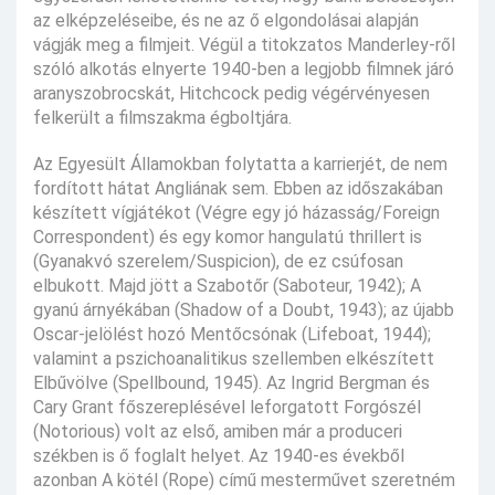
az elképzeléseibe, és ne az ő elgondolásai alapján
vágják meg a filmjeit. Végül a titokzatos Manderley-ről
szóló alkotás elnyerte 1940-ben a legjobb filmnek járó
aranyszobrocskát, Hitchcock pedig végérvényesen
felkerült a filmszakma égboltjára.
Az Egyesült Államokban folytatta a karrierjét, de nem
fordított hátat Angliának sem. Ebben az időszakában
készített vígjátékot (Végre egy jó házasság/Foreign
Correspondent) és egy komor hangulatú thrillert is
(Gyanakvó szerelem/Suspicion), de ez csúfosan
elbukott. Majd jött a Szabotőr (Saboteur, 1942); A
gyanú árnyékában (Shadow of a Doubt, 1943); az újabb
Oscar-jelölést hozó Mentőcsónak (Lifeboat, 1944);
valamint a pszichoanalitikus szellemben elkészített
Elbűvölve (Spellbound, 1945). Az Ingrid Bergman és
Cary Grant főszereplésével leforgatott Forgószél
(Notorious) volt az első, amiben már a produceri
székben is ő foglalt helyet. Az 1940-es évekből
azonban A kötél (Rope) című mesterművet szeretném