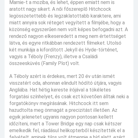
Marnie-t a moziba, és lehet, éppen emiatt nem is
aratott nagy sikert. A női főszereplő Hitchcock
legösszetettebb és legzaklatottabb karaktere, ami
miatt annyira sok réteget vegyített a filmjébe, hogy a
közönség egyszerűen nem volt képes befogadni azt. A
rendező nagyon elkeseredett a meg nem értettséget
látva, és egyre ritkábban rendezett filmeket. Utolsó
két munkája a kifordított Jekyll és Hyde-történet,
vagyis a Téboly (Frenzy), illetve a Családi
összeesküvés (Family Plot) volt.
A Téboly azért is érdekes, mert 20 év után ismét
visszatért oda, ahonnan elindult hódító útjára, vagyis
Angliába. Hat hétig kereste írójával a tökéletes
forgatási színhelyet, és csak ezt követően álltak neki a
forgatókönyv megírásának. Hitchcock itt sem
hazudtolta meg önmagát a precizitást illetően. Az
egyik jelenetet ugyanis nagyon pontosan kellett
időzíteni, mert a Tower Bridge egy nap csak kétszer
emelkedik fel, ráadásul helikopterből készítették el a
felvételt, aminek tilos volt átmennie a híd alatt, ezért