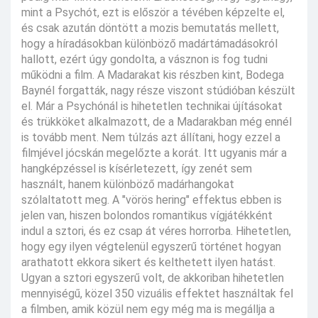
mint a Psychót, ezt is először a tévében képzelte el,
és csak azután döntött a mozis bemutatás mellett,
hogy a híradásokban különböző madártámadásokról
hallott, ezért úgy gondolta, a vásznon is fog tudni
működni a film. A Madarakat kis részben kint, Bodega
Baynél forgatták, nagy része viszont stúdióban készült
el. Már a Psychónál is hihetetlen technikai újításokat
és trükköket alkalmazott, de a Madarakban még ennél
is tovább ment. Nem túlzás azt állítani, hogy ezzel a
filmjével jócskán megelőzte a korát. Itt ugyanis már a
hangképzéssel is kísérletezett, így zenét sem
használt, hanem különböző madárhangokat
szólaltatott meg. A "vörös hering" effektus ebben is
jelen van, hiszen bolondos romantikus vígjátékként
indul a sztori, és ez csap át véres horrorba. Hihetetlen,
hogy egy ilyen végtelenül egyszerű történet hogyan
arathatott ekkora sikert és kelthetett ilyen hatást.
Ugyan a sztori egyszerű volt, de akkoriban hihetetlen
mennyiségű, közel 350 vizuális effektet használtak fel
a filmben, amik közül nem egy még ma is megállja a