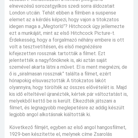
elnevezésű sorozatgyilkos szedi sorra áldozatait
London utcáin. Tehát ebben a filmben a suspense
elemet az a kérdés képezi, hogy vajon a titokzatos
idegen maga a „Megtorló”? Hitchcock úgy jellemezte
ezt a munkáját, mint az első Hitchcock Picture-t.
Érdekesség, hogy a forgalmazó néhány embere is ott
volt a tesztvetítésen, és első megnézésre
kifejezetten rossznak tartották a filmet. Ezt
jelentették a nagyfőnöknek is, aki aztán saját
szemével akarta látni a művet. El is ment megnézni, de
ő is „siralmasan rossznak” találta a filmet, ezért
hónapokig elsuvasztották A titokzatos lakót
olyannyira, hogy törölték az összes elővételét is. Majd
kis idő elteltével újranézték, kértek pár változtatást is,
melyekből kettő be is került. Elkezdték játszani a
filmet, és legnagyobb meglepetésre az addig készült
legjobb angol alkotásnak kiáltották ki.
Következő filmjét, egyben az első angol hangosfilmet,
1929-ben készítette el, melynek címe Zsarolás