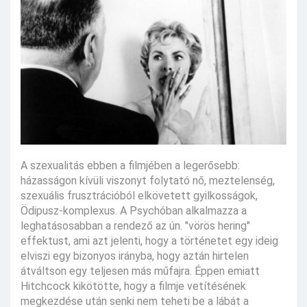
A szexualitás ebben a filmjében a legerősebb:
házasságon kívüli viszonyt folytató nő, meztelenség,
szexuális frusztrációból elkövetett gyilkosságok,
Ödipusz-komplexus. A Psychóban alkalmazza a
leghatásosabban a rendező az ún. "vörös hering"
effektust, ami azt jelenti, hogy a történetet egy ideig
elviszi egy bizonyos irányba, hogy aztán hirtelen
átváltson egy teljesen más műfajra. Éppen emiatt
Hitchcock kikötötte, hogy a filmje vetítésének
megkezdése után senki nem teheti be a lábát a