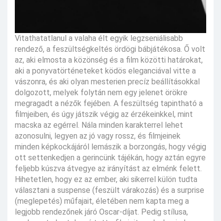
Vitathatatlanul a valaha élt egyik legzseniálisabb
rendező, a feszültségkeltés ördögi bábjátékosa. Ő volt
az, aki elmosta a közönség és a film közötti határokat,
aki a ponyvatörténeteket ködös eleganciával vitte a
vászonra, és aki olyan mesterien precíz beállításokkal
dolgozott, melyek folytán nem egy jelenet örökre
megragadt a nézők fejében. A feszültség tapintható a
filmjeiben, és úgy játszik végig az érzékeinkkel, mint
macska az egérrel. Nála minden karakterrel lehet
azonosulni, legyen az jó vagy rossz, és filmjeinek
minden képkockájáról lemászik a borzongás, hogy végig
ott settenkedjen a gerincünk tájékán, hogy aztán egyre
feljebb kúszva átvegye az irányítást az elménk felett.
Hihetetlen, hogy ez az ember, aki sikerrel külön tudta
választani a suspense (feszült várakozás) és a surprise
(meglepetés) műfajait, életében nem kapta meg a
legjobb rendezőnek járó Oscar-díjat. Pedig stílusa,