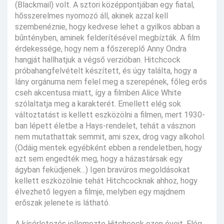
(Blackmail) volt. A sztori középpontjában egy fiatal,
hősszerelmes nyomozó áll, akinek azzal kell
szembenéznie, hogy kedvese lehet a gyilkos abban a
bűntényben, aminek felderítésével megbízták. A film
érdekessége, hogy nem a főszereplő Anny Ondra
hangját hallhatjuk a végső verzióban. Hitchcock
próbahangfelvételt készített, és úgy találta, hogy a
lány orgánuma nem felel meg a szerepének, főleg erős
cseh akcentusa miatt, így a filmben Alice White
szólaltatja meg a karakterét. Emellett elég sok
változtatást is kellett eszközölni a filmen, mert 1930-
ban lépett életbe a Hays-rendelet, tehát a vásznon
nem mutathattak semmit, ami szex, drog vagy alkohol.
(Odáig mentek egyébként ebben a rendeletben, hogy
azt sem engedték meg, hogy a házastársak egy
ágyban feküdjenek...) Igen bravúros megoldásokat
kellett eszközölnie tehát Hitchcocknak ahhoz, hogy
élvezhető legyen a filmje, melyben egy majdnem
erőszak jelenete is látható.
A kísérletezés jellemezte Hitchcock ezen éveit. Elég