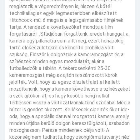
meglátszik a végeredményen is, hiszen A kötél
technikailag az egyik legmesteribben elkészített
Hitchcock-mű, ő maga is a legizgalmasabb filmjének
tartja. A rendező a következőket mondta a film
forgatásáról: „Stúdióban forgattunk, eredeti hanggal, a
kamera egy pillanatra sem állt meg, ezért hónapokig
tartó előkészületekre és kimerítő próbákra volt
szükség. Először kidolgoztuk a kameramozgást és a
színészek minden egyes mozdulatát, akár a
futballedzők a táblán. A tekercsenkénti 25-30
kameramozgást még az ajtón is számozott körök
jelölték. Volt, hogy az egész díszletfalat el kellett
mozdítanunk, hogy a kamera követhesse a színészeket
a szűk ajtókon át, és hogy később hang nélkül
térhessen vissza a változatlannak tűnő szobába. Még a
bútor is gondot okozott. Kellékesek cipelték őket ide-
oda, hogy a speciális daruval mozgatott kamera, amely
minden útjába kerülő dolgon keresztülgázolt, szabadon
mozoghasson. Persze mindennek célja volt. A
közönség nem tudhatta, hogy zsonglőrmutatványt néz.