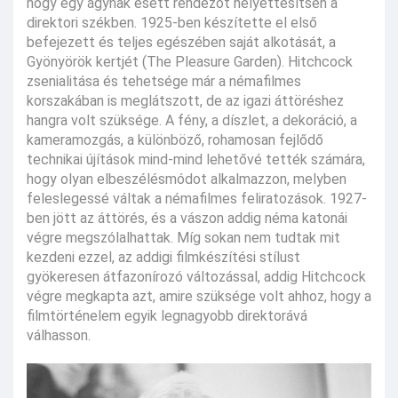
hogy egy ágynak esett rendezőt helyettesítsen a
direktori székben. 1925-ben készítette el első
befejezett és teljes egészében saját alkotását, a
Gyönyörök kertjét (The Pleasure Garden). Hitchcock
zsenialitása és tehetsége már a némafilmes
korszakában is meglátszott, de az igazi áttöréshez
hangra volt szüksége. A fény, a díszlet, a dekoráció, a
kameramozgás, a különböző, rohamosan fejlődő
technikai újítások mind-mind lehetővé tették számára,
hogy olyan elbeszélésmódot alkalmazzon, melyben
feleslegessé váltak a némafilmes feliratozások. 1927-
ben jött az áttörés, és a vászon addig néma katonái
végre megszólalhattak. Míg sokan nem tudtak mit
kezdeni ezzel, az addigi filmkészítési stílust
gyökeresen átfazonírozó változással, addig Hitchcock
végre megkapta azt, amire szüksége volt ahhoz, hogy a
filmtörténelem egyik legnagyobb direktorává
válhasson.