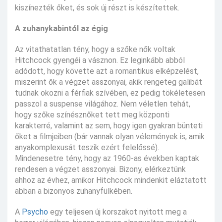
kiszínezték őket, és sok új részt is készítettek.
A zuhanykabintól az égig
Az vitathatatlan tény, hogy a szőke nők voltak
Hitchcock gyengéi a vásznon. Ez leginkább abból
adódott, hogy követte azt a romantikus elképzelést,
miszerint ők a végzet asszonyai, akik rengeteg galibát
tudnak okozni a férfiak szívében, ez pedig tökéletesen
passzol a suspense világához. Nem véletlen tehát,
hogy szőke színésznőket tett meg központi
karakterré, valamint az sem, hogy igen gyakran bünteti
őket a filmjeiben (bár vannak olyan vélemények is, amik
anyakomplexusát teszik ezért felelőssé).
Mindenesetre tény, hogy az 1960-as években kaptak
rendesen a végzet asszonyai. Bizony, elérkeztünk
ahhoz az évhez, amikor Hitchcock mindenkit eláztatott
abban a bizonyos zuhanyfülkében.
A
Psycho
egy teljesen új korszakot nyitott meg a