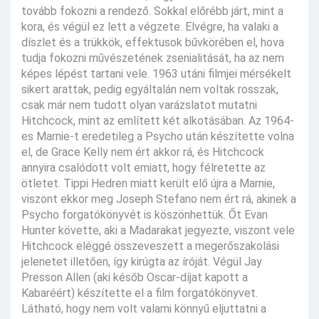
tovább fokozni a rendező. Sokkal előrébb járt, mint a
kora, és végül ez lett a végzete. Elvégre, ha valaki a
díszlet és a trükkök, effektusok bűvkörében el, hova
tudja fokozni művészetének zsenialitását, ha az nem
képes lépést tartani vele. 1963 utáni filmjei mérsékelt
sikert arattak, pedig egyáltalán nem voltak rosszak,
csak már nem tudott olyan varázslatot mutatni
Hitchcock, mint az említett két alkotásában. Az 1964-
es Marnie-t eredetileg a Psycho után készítette volna
el, de Grace Kelly nem ért akkor rá, és Hitchcock
annyira csalódott volt emiatt, hogy félretette az
ötletet. Tippi Hedren miatt került elő újra a Marnie,
viszont ekkor meg Joseph Stefano nem ért rá, akinek a
Psycho forgatókönyvét is köszönhettük. Őt Evan
Hunter követte, aki a Madarakat jegyezte, viszont vele
Hitchcock eléggé összeveszett a megerőszakolási
jelenetet illetően, így kirúgta az íróját. Végül Jay
Presson Allen (aki későb Oscar-díjat kapott a
Kabaréért) készítette el a film forgatókönyvet.
Látható, hogy nem volt valami könnyű eljuttatni a