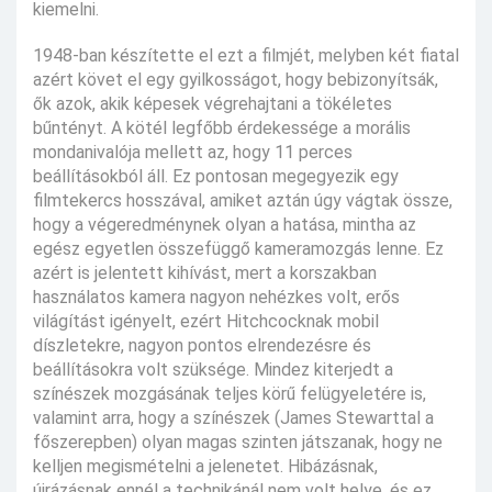
kiemelni.
1948-ban készítette el ezt a filmjét, melyben két fiatal
azért követ el egy gyilkosságot, hogy bebizonyítsák,
ők azok, akik képesek végrehajtani a tökéletes
bűntényt. A kötél legfőbb érdekessége a morális
mondanivalója mellett az, hogy 11 perces
beállításokból áll. Ez pontosan megegyezik egy
filmtekercs hosszával, amiket aztán úgy vágtak össze,
hogy a végeredménynek olyan a hatása, mintha az
egész egyetlen összefüggő kameramozgás lenne. Ez
azért is jelentett kihívást, mert a korszakban
használatos kamera nagyon nehézkes volt, erős
világítást igényelt, ezért Hitchcocknak mobil
díszletekre, nagyon pontos elrendezésre és
beállításokra volt szüksége. Mindez kiterjedt a
színészek mozgásának teljes körű felügyeletére is,
valamint arra, hogy a színészek (James Stewarttal a
főszerepben) olyan magas szinten játszanak, hogy ne
kelljen megismételni a jelenetet. Hibázásnak,
újrázásnak ennél a technikánál nem volt helye, és ez