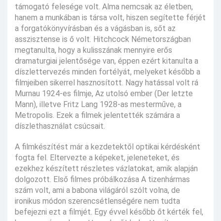
támogató felesége volt. Alma nemcsak az életben,
hanem a munkában is társa volt, hiszen segítette férjét
a forgatókönyvírásban és a vágásban is, sőt az
asszisztense is ő volt. Hitchcock Németországban
megtanulta, hogy a kulisszának mennyire erős
dramaturgiai jelentősége van, éppen ezért kitanulta a
díszlettervezés minden fortélyát, melyeket később a
filmjeiben sikerrel hasznosított. Nagy hatással volt rá
Murnau 1924-es filmje, Az utolsó ember (Der letzte
Mann), illetve Fritz Lang 1928-as mesterműve, a
Metropolis. Ezek a filmek jelentették számára a
díszlethasználat csúcsait.
A filmkészítést már a kezdetektől optikai kérdésként
fogta fel. Eltervezte a képeket, jeleneteket, és
ezekhez készített részletes vázlatokat, amik alapján
dolgozott. Első filmes próbálkozása A tizenhármas
szám volt, ami a babona világáról szólt volna, de
ironikus módon szerencsétlenségére nem tudta
befejezni ezt a filmjét. Egy évvel később őt kérték fel,