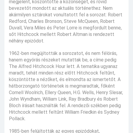
megjelent, köszöntötte a közönséget, és rövid
bevezetőt mondott az aktuális történethez. Nem
akármilyen sztárokat vonultatott fel a sorozat: Robert
Redford, Charles Bronson, Steve McQueen, Robert
Duvall, Vera Miles és Peter Lorre is megfordult benne,
sőt Hitchcock mellett Robert Altman is rendezett
néhány epizódot.
1962-ben megújították a sorozatot, és nem félórás,
hanem egyórás részeket mutattak be, a címe pedig
The Alfred Hitchcock Hour lett. A tematika ugyanaz
maradt, tehát minden rész előtt Hitchcock feltűnt,
köszöntötte a nézőket, és elmondta az ismertetőt. A
hátborzongató történetek is megmaradtak, főként
Cornell Woolrich, Ellery Queen, H.G. Wells, Henry Slesar,
John Wyndham, William Link, Ray Bradbury és Robert
Bloch írásait használták fel. A rendezői székben pedig
Hitchcock mellett feltűnt William Friedkin és Sydney
Pollack.
1985-ben felújították az egyes epizódokat,