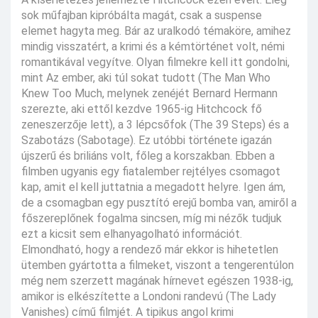
sok műfajban kipróbálta magát, csak a suspense
elemet hagyta meg. Bár az uralkodó témaköre, amihez
mindig visszatért, a krimi és a kémtörténet volt, némi
romantikával vegyítve. Olyan filmekre kell itt gondolni,
mint Az ember, aki túl sokat tudott (The Man Who
Knew Too Much, melynek zenéjét Bernard Hermann
szerezte, aki ettől kezdve 1965-ig Hitchcock fő
zeneszerzője lett), a 3 lépcsőfok (The 39 Steps) és a
Szabotázs (Sabotage). Ez utóbbi története igazán
újszerű és briliáns volt, főleg a korszakban. Ebben a
filmben ugyanis egy fiatalember rejtélyes csomagot
kap, amit el kell juttatnia a megadott helyre. Igen ám,
de a csomagban egy pusztító erejű bomba van, amiről a
főszereplőnek fogalma sincsen, míg mi nézők tudjuk
ezt a kicsit sem elhanyagolható információt.
Elmondható, hogy a rendező már ekkor is hihetetlen
ütemben gyártotta a filmeket, viszont a tengerentúlon
még nem szerzett magának hírnevet egészen 1938-ig,
amikor is elkészítette a Londoni randevú (The Lady
Vanishes) című filmjét. A tipikus angol krimi