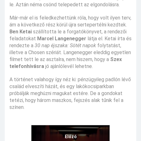
le. Aztán néma csönd telepedett az elgondolásra.
Már-már el is feledkezhettünk róla, hogy volt ilyen terv,
ám a következő rész körül újra sertepertélni kezdtek.
Ben Ketai
szállította le a forgatókönyvet, a rendezői
feladatokat
Marcel Langenegger
látja el. Ketai írta és
rendezte a
30 nap éjszaka: Sötét napok
folytatást,
illetve a Chosen szériát. Langenegger eleddig egyetlen
filmet tett le az asztalra, nem hiszem, hogy a
Szex
telefonhívásra
jó ajánlólevél lehetne.
A történet valahogy így néz ki: pénzügyileg padlón lévő
család elveszíti házát, és egy lakókocsiparkban
próbálják meghúzni magukat estére. De a gondokat
tetézi, hogy három maszkos, fejszés alak tűnik fel a
színen.
Előző