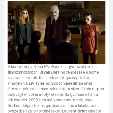
A kis költségvetésű
Hívatlanok
nagyot szakított a
filmszínházakban.
Bryan Bertino
rendezése a home
invasion horrorok-thrillerek sorát gazdagította,
amelyben a
Liv Tyler
és
Scott Speedman
által
játszott párost hárman zaklatták. A siker láttán rögtön
belevágtak volna a folytatásba, de gyorsan elhalt a
lelkesedés. 2009-ben még megemlítették, hogy
Bertino dolgozik a forgatókönyvön és a lakókocsi-
övezetben zajló történéseket
Laurent Briet
dirigálja