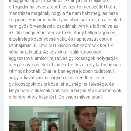
lesújtja az egész családot. Az anya nem hajlandó
elfogadni fia elvesztését, és szinte megszállottként
mantrázza magának, hogy a fia nem halt meg, és haza
fog jönni. Hamarosan Andy valóban hazatér, és a család
nem győz örvendezni a csodának. Ám kis idő múlva ez
az idilli hangulat is megváltozik. Andy hallgataggá és
érzelmileg közönyössé válik, és naphosszat csak a
szobájában ül. Emellett kisebb dühkitörések kerítik
néha hatalmába. Az ügy akkor válik különösen
aggasztóvá, amikor rejtélyes gyilkosságok bolygatják
meg a kisváros életét, amiket először egy katonaruhás
férfihoz kötnek. Charlie-ban egyre jobban tudatosul,
hogy a fiával valami nagyon nincs rendben, és a
gyilkosságokhoz is köze lehet, még ha felesége, és
lánya nem is akarnak hinni neki a baljóslatú körülmények
ellenére. Andy hazatért. De vajon milyen áron?