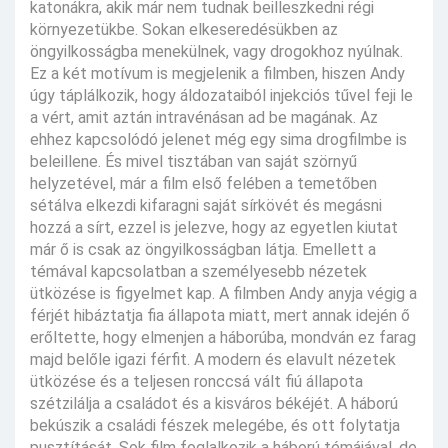
katonákra, akik már nem tudnak beilleszkedni régi
környezetükbe. Sokan elkeseredésükben az
öngyilkosságba menekülnek, vagy drogokhoz nyúlnak.
Ez a két motívum is megjelenik a filmben, hiszen Andy
úgy táplálkozik, hogy áldozataiból injekciós tűvel feji le
a vért, amit aztán intravénásan ad be magának. Az
ehhez kapcsolódó jelenet még egy sima drogfilmbe is
beleillene. És mivel tisztában van saját szörnyű
helyzetével, már a film első felében a temetőben
sétálva elkezdi kifaragni saját sírkövét és megásni
hozzá a sírt, ezzel is jelezve, hogy az egyetlen kiutat
már ő is csak az öngyilkosságban látja. Emellett a
témával kapcsolatban a személyesebb nézetek
ütközése is figyelmet kap. A filmben Andy anyja végig a
férjét hibáztatja fia állapota miatt, mert annak idején ő
erőltette, hogy elmenjen a háborúba, mondván ez farag
majd belőle igazi férfit. A modern és elavult nézetek
ütközése és a teljesen ronccsá vált fiú állapota
szétzilálja a családot és a kisváros békéjét. A háború
bekúszik a családi fészek melegébe, és ott folytatja
pusztítását. Sok film foglalkozik a háború témájával, de