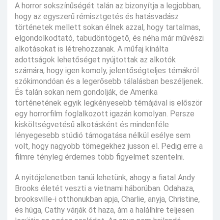
A horror sokszínűségét talán az bizonyítja a legjobban,
hogy az egyszerű rémisztgetés és hatásvadász
történetek mellett sokan élnek azzal, hogy tartalmas,
elgondolkodtató, tabudöntögető, és néha már művészi
alkotásokat is létrehozzanak. A műfaj kínálta
adottságok lehetőséget nyújtottak az alkotók
számára, hogy igen komoly, jelentőségteljes témákról
szókimondóan és a legerősebb tálalásban beszéljenek.
És talán sokan nem gondolják, de Amerika
történetének egyik legkényesebb témájával is először
egy horrorfilm foglalkozott igazán komolyan. Persze
kisköltségvetésű alkotásként és mindenféle
lényegesebb stúdió támogatása nélkül esélye sem
volt, hogy nagyobb tömegekhez jusson el. Pedig erre a
filmre tényleg érdemes több figyelmet szentelni.
A nyitójelenetben tanúi lehetünk, ahogy a fiatal Andy
Brooks életét veszti a vietnami háborúban. Odahaza,
brooksville-i otthonukban apja, Charlie, anyja, Christine,
és húga, Cathy várják őt haza, ám a halálhíre teljesen