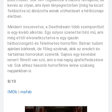
kevés az olyan, ami ilyen lényegretörően (még ha kicsit
feldúsítva is) ábrázolta annak utóhatásait a hétköznapi
életben.
Mindent összevetve, a Deathdream több szempontból
is egy kiváló alkotás. Egy súlyos üzenettel bíró mű, ami
még ettől elvonatkoztatva is egy igazán
hátborzongató és félelmetes horrorfilm. Bátran tudom
ajánlani bárkinek, de főleg azoknak, akik az eredeti és
tartalmas horrorokat szeretik. Sajnos egy kevésbé
ismert filmről van szó, ami a mai napig újrafelfedezésre
vár. Sok ehhez hasonló horrorfilmre lenne szükség
napjainkban is.
8/10
IMDb
|
mafab