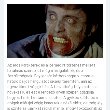
Az erős karakterek és a jól megírt történet mellett
hatalmas szerep jut még a hangulatnak, és a
feszültségnek. Egy igazán hátborzongató, csontig
hatoló baljós hangulatot sikerül teremteni, ami az
egész filmet végigkíséri. A feszültség folyamatosan
növekszik, és ezt a rendező olyan szépen adagolja,
hogy azt már tanítani is lehetne. A gyilkos kiléte és a
dolgok miértjei végig ismertek a néző előtt, de még így
is szinte az ujjainkat rágjuk már le, ahogy fokozódnak az