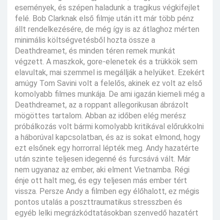
események, és szépen haladunk a tragikus végkifejlet
felé. Bob Clarknak első filmje után itt már több pénz
állt rendelkezésére, de még így is az átlaghoz mérten
minimális költségvetésből hozta össze a
Deathdreamet, és minden téren remek munkát
végzett. A maszkok, gore-elenetek és a trükkök sem
elavultak, mai szemmel is megállják a helyüket. Ezekért
amúgy Tom Savini volt a felelős, akinek ez volt az első
komolyabb filmes munkája. De ami igazán kiemeli még a
Deathdreamet, az a roppant allegorikusan ábrázolt
mögöttes tartalom. Abban az időben elég merész
próbálkozás volt bármi komolyabb kritikával előrukkolni
a háborúval kapcsolatban, és az is sokat elmond, hogy
ezt elsőnek egy horrorral lépték meg. Andy hazatérte
után szinte teljesen idegenné és furcsává vált. Már
nem ugyanaz az ember, aki elment Vietnamba. Régi
énje ott halt meg, és egy teljesen más ember tért
vissza. Persze Andy a filmben egy élőhalott, ez mégis
pontos utalás a poszttraumatikus stresszben és
egyéb lelki megrázkódtatásokban szenvedő hazatért