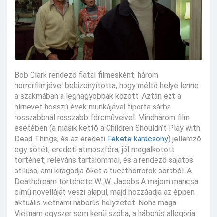
Bob Clark rendező fiatal filmesként, három
horrorfilmjével bebizonyította, hogy méltó helye lenne
a szakmában a legnagyobbak között. Aztán ezt a
hírnevet hosszú évek munkájával tiporta sárba
rosszabbnál rosszabb fércműveivel. Mindhárom film
esetében (a másik kettő a Children Shouldn’t Play with
Dead Things, és az eredeti
Fekete karácsony
) jellemző
egy sötét, eredeti atmoszféra, jól megalkotott
történet, releváns tartalommal, és a rendező sajátos
stílusa, ami kiragadja őket a tucathorrorok sorából. A
Deathdream története W. W. Jacobs A majom mancsa
című novelláját veszi alapul, majd hozzáadja az éppen
aktuális vietnami háborús helyzetet. Noha maga
Vietnam egyszer sem kerül szóba, a háborús allegória