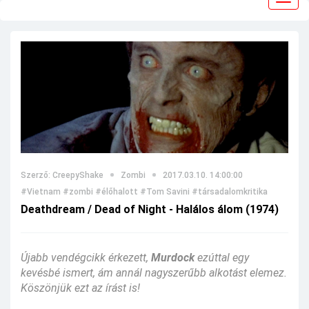
navig
Szerző: CreepyShake
Zombi
2017.03.10. 14:00:00
#Vietnam
#zombi
#élőhalott
#Tom Savini
#társadalomkritika
Deathdream / Dead of Night - Halálos álom (1974)
Újabb vendégcikk érkezett,
Murdock
ezúttal egy
kevésbé ismert, ám annál nagyszerűbb alkotást elemez.
Köszönjük ezt az írást is!