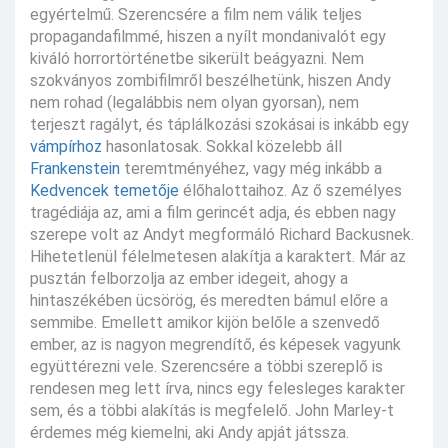
egyértelmű. Szerencsére a film nem válik teljes
propagandafilmmé, hiszen a nyílt mondanivalót egy
kiváló horrortörténetbe sikerült beágyazni. Nem
szokványos zombifilmről beszélhetünk, hiszen Andy
nem rohad (legalábbis nem olyan gyorsan), nem
terjeszt ragályt, és táplálkozási szokásai is inkább egy
vámpírhoz
hasonlatosak. Sokkal közelebb áll
Frankenstein
teremtményéhez, vagy még inkább a
Kedvencek temetője
élőhalottaihoz. Az ő személyes
tragédiája az, ami a film gerincét adja, és ebben nagy
szerepe volt az Andyt megformáló Richard Backusnek.
Hihetetlenül félelmetesen alakítja a karaktert. Már az
pusztán felborzolja az ember idegeit, ahogy a
hintaszékében ücsörög, és meredten bámul előre a
semmibe. Emellett amikor kijön belőle a szenvedő
ember, az is nagyon megrendítő, és képesek vagyunk
együttérezni vele. Szerencsére a többi szereplő is
rendesen meg lett írva, nincs egy felesleges karakter
sem, és a többi alakítás is megfelelő. John Marley-t
érdemes még kiemelni, aki Andy apját játssza.