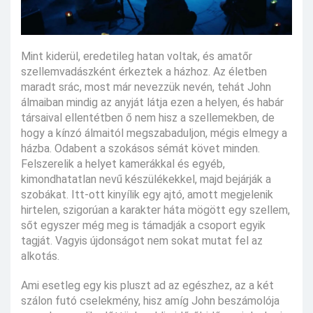
Mint kiderül, eredetileg hatan voltak, és amatőr
szellemvadászként érkeztek a házhoz. Az életben
maradt srác, most már nevezzük nevén, tehát John
álmaiban mindig az anyját látja ezen a helyen, és habár
társaival ellentétben ő nem hisz a szellemekben, de
hogy a kínzó álmaitól megszabaduljon, mégis elmegy a
házba. Odabent a szokásos sémát követ minden.
Felszerelik a helyet kamerákkal és egyéb,
kimondhatatlan nevű készülékekkel, majd bejárják a
szobákat. Itt-ott kinyílik egy ajtó, amott megjelenik
hirtelen, szigorúan a karakter háta mögött egy szellem,
sőt egyszer még meg is támadják a csoport egyik
tagját. Vagyis újdonságot nem sokat mutat fel az
alkotás.
Ami esetleg egy kis pluszt ad az egészhez, az a két
szálon futó cselekmény, hisz amíg John beszámolója