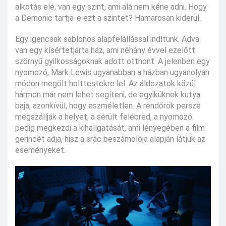
alkotás elé, van egy szint, ami alá nem kéne adni. Hogy
a Demonic tartja-e ezt a szintet? Hamarosan kiderül.
Egy igencsak sablonos alapfelállással indítunk. Adva
van egy kísértetjárta ház, ami néhány évvel ezelőtt
szörnyű gyilkosságoknak adott otthont. A jelenben egy
nyomozó, Mark Lewis ugyanabban a házban ugyanolyan
módon megölt holttestekre lel. Az áldozatok közül
hármon már nem lehet segíteni, de egyiküknek kutya
baja, azonkívül, hogy eszméletlen. A rendőrök persze
megszállják a helyet, a sérült felébred, a nyomozó
pedig megkezdi a kihallgatását, ami lényegében a film
gerincét adja, hisz a srác beszámolója alapján látjuk az
eseményeket.