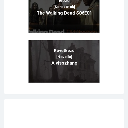
Előző
[Sorozatok]
The Walking Dead S06E01
Következő
[Novella]
A visszhang