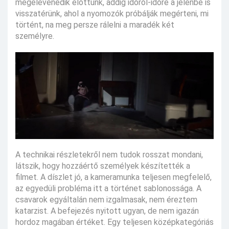
megelevenedik előttünk, addig időről-időre a jelenbe is
visszatérünk, ahol a nyomozók próbálják megérteni, mi
történt, na meg persze rálelni a maradék két
személyre.
A technikai részletekről nem tudok rosszat mondani,
látszik, hogy hozzáértő személyek készítették a
filmet. A díszlet jó, a kameramunka teljesen megfelelő,
az egyedüli probléma itt a történet sablonossága. A
csavarok egyáltalán nem izgalmasak, nem éreztem
katarzist. A befejezés nyitott ugyan, de nem igazán
hordoz magában értéket. Egy teljesen középkategóriás