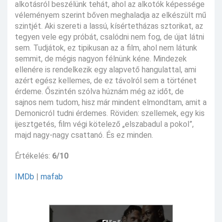
alkotásról beszélünk tehát, ahol az alkotók képessége
véleményem szerint bőven meghaladja az elkészült mű
szintjét. Aki szereti a lassú, kísértetházas sztorikat, az
tegyen vele egy próbát, csalódni nem fog, de újat látni
sem. Tudjátok, ez tipikusan az a film, ahol nem látunk
semmit, de mégis nagyon félnünk kéne. Mindezek
ellenére is rendelkezik egy alapvető hangulattal, ami
azért egész kellemes, de ez távolról sem a történet
érdeme. Őszintén szólva húznám még az időt, de
sajnos nem tudom, hisz már mindent elmondtam, amit a
Demonicról tudni érdemes. Röviden: szellemek, egy kis
ijesztgetés, film végi kötelező „elszabadul a pokol”,
majd nagy-nagy csattanó. És ez minden.
Értékelés:
6/10
IMDb
|
mafab