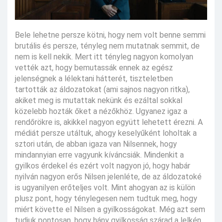
Bele lehetne persze kötni, hogy nem volt benne semmi
brutális és persze, tényleg nem mutatnak semmit, de
nem is kell nekik. Mert itt tényleg nagyon komolyan
vették azt, hogy bemutassák ennek az egész
jelenségnek a lélektani hátterét, tiszteletben
tartották az áldozatokat (ami sajnos nagyon ritka),
akiket meg is mutattak nekünk és ezáltal sokkal
közelebb hozták őket a nézőkhöz. Ugyanez igaz a
rendőrökre is, akikkel nagyon együtt lehetett érezni. A
médiát persze utáltuk, ahogy keselyűként loholtak a
sztori után, de abban igaza van Nilsennek, hogy
mindannyian erre vagyunk kíváncsiák. Mindenkit a
gyilkos érdekel és ezért volt nagyon jó, hogy habár
nyilván nagyon erős Nilsen jelenléte, de az áldozatoké
is ugyanilyen erőteljes volt. Mint ahogyan az is külön
plusz pont, hogy ténylegesen nem tudtuk meg, hogy
miért követte el Nilsen a gyilkosságokat. Még azt sem
tudjuk pontosan, hogy hány gyilkosság szárad a lelkén...