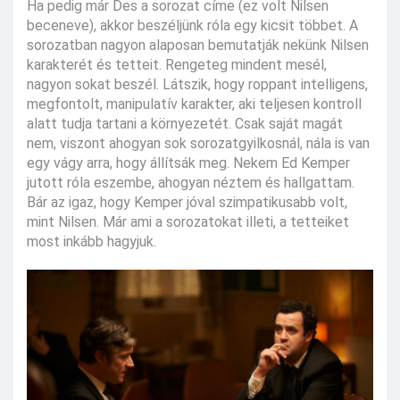
Ha pedig már Des a sorozat címe (ez volt Nilsen
beceneve), akkor beszéljünk róla egy kicsit többet. A
sorozatban nagyon alaposan bemutatják nekünk Nilsen
karakterét és tetteit. Rengeteg mindent mesél,
nagyon sokat beszél. Látszik, hogy roppant intelligens,
megfontolt, manipulatív karakter, aki teljesen kontroll
alatt tudja tartani a környezetét. Csak saját magát
nem, viszont ahogyan sok sorozatgyilkosnál, nála is van
egy vágy arra, hogy állítsák meg. Nekem Ed Kemper
jutott róla eszembe, ahogyan néztem és hallgattam.
Bár az igaz, hogy Kemper jóval szimpatikusabb volt,
mint Nilsen. Már ami a sorozatokat illeti, a tetteiket
most inkább hagyjuk.