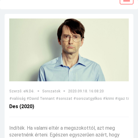
navig
Szerző: eN.Dé.
Sorozatok
2020.09.18. 16:08:20
#valóság
#David Tennant
#sorozat
#sorozatgyilkos
#krimi
#igaz történ
Des (2020)
Indíték. Ha valami eltér a megszokottól, azt meg
szeretnénk érteni. Egészen egyszerűen azért, hogy