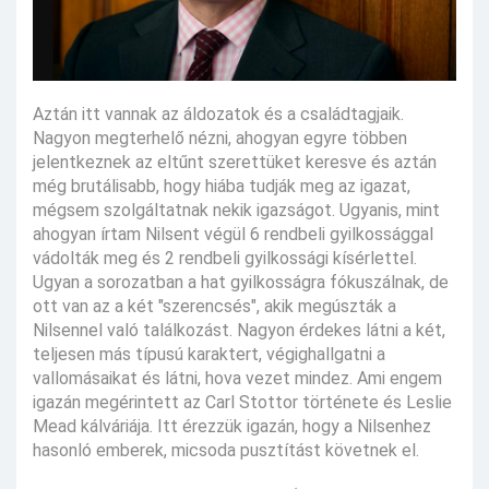
Aztán itt vannak az áldozatok és a családtagjaik.
Nagyon megterhelő nézni, ahogyan egyre többen
jelentkeznek az eltűnt szerettüket keresve és aztán
még brutálisabb, hogy hiába tudják meg az igazat,
mégsem szolgáltatnak nekik igazságot. Ugyanis, mint
ahogyan írtam Nilsent végül 6 rendbeli gyilkossággal
vádolták meg és 2 rendbeli gyilkossági kísérlettel.
Ugyan a sorozatban a hat gyilkosságra fókuszálnak, de
ott van az a két "szerencsés", akik megúszták a
Nilsennel való találkozást. Nagyon érdekes látni a két,
teljesen más típusú karaktert, végighallgatni a
vallomásaikat és látni, hova vezet mindez. Ami engem
igazán megérintett az Carl Stottor története és Leslie
Mead kálváriája. Itt érezzük igazán, hogy a Nilsenhez
hasonló emberek, micsoda pusztítást követnek el.