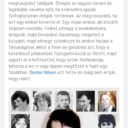
megnyugvást találjunk. Elvégre az nagyon zavaró és
leginkább zavarba ejtő, ha számunkra igazán
felfoghatatlan dolgok történnek. Az még rosszabb, ha
ezt egy ember követte el. Egy olyan ember, aki kívülről
teljesen normális. Felkel, elmegy a munkahelyére,
dolgozik, majd bevásárol, hazamegy, megeteti a
kutyáját, majd elmegy szórakozni és amikor hazaér a
társaságával, akkor a fene se gondolná azt, hogy a
következő pillanatban fojtogatni kezdi az illetőt, majd
együtt él a holttesttel, hogy aztán feldarabolja,
lehúzza a wc-n vagy éppen megfőzze a fejét egy
fazékban.
Dennis Nilsen
ezt tette és máig nem értjük,
hogy miért.