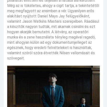
pillanatát elhittem és teljesen a hatása alá kerültem.
Még az is tökéletes, ahogy a cigit tartja, a tekintetétől
meg megfagyott az ereimben a vér. Ugyanilyen erős
alakítást nyújtott Daniel Mays Jay felügyelőként,
valamint Jason Watkins Masters szerepében. Ráadásul
a készítők nagyon tudták, mit akarnak csinálni és ezt
hogyan akarják bemutatni. A látvány, az operatőri
munka és a zene használata tényleg magával ragadó,
mint ahogyan külön ad egy dokumentumjelleget az
egésznek, hogy eredeti felvételeket is használtak,
valamint szóról szóra átvették Nilsen vallomásait és
szövegeit.