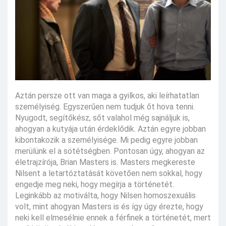
Aztán persze ott van maga a gyilkos, aki leírhatatlan
személyiség. Egyszerűen nem tudjuk őt hova tenni.
Nyugodt, segítőkész, sőt valahol még sajnáljuk is,
ahogyan a kutyája után érdeklődik. Aztán egyre jobban
kibontakozik a személyisége. Mi pedig egyre jobban
merülünk el a sötétségben. Pontosan úgy, ahogyan az
életrajzírója, Brian Masters is. Masters megkereste
Nilsent a letartóztatását követően nem sokkal, hogy
engedje meg neki, hogy megírja a történetét.
Leginkább az motiválta, hogy Nilsen homoszexuális
volt, mint ahogyan Masters is és így úgy érezte, hogy
neki kell elmesélnie ennek a férfinek a történetét, mert