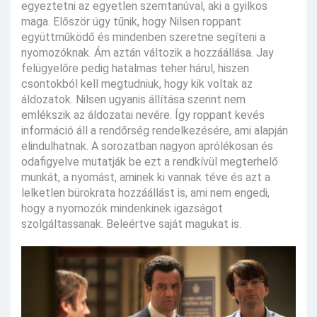
egyeztetni az egyetlen szemtanúval, aki a gyilkos
maga. Először úgy tűnik, hogy Nilsen roppant
együttműködő és mindenben szeretne segíteni a
nyomozóknak. Ám aztán változik a hozzáállása. Jay
felügyelőre pedig hatalmas teher hárul, hiszen
csontokból kell megtudniuk, hogy kik voltak az
áldozatok. Nilsen ugyanis állítása szerint nem
emlékszik az áldozatai nevére. Így roppant kevés
információ áll a rendőrség rendelkezésére, ami alapján
elindulhatnak. A sorozatban nagyon aprólékosan és
odafigyelve mutatják be ezt a rendkívül megterhelő
munkát, a nyomást, aminek ki vannak téve és azt a
lelketlen bürokrata hozzáállást is, ami nem engedi,
hogy a nyomozók mindenkinek igazságot
szolgáltassanak. Beleértve saját magukat is.