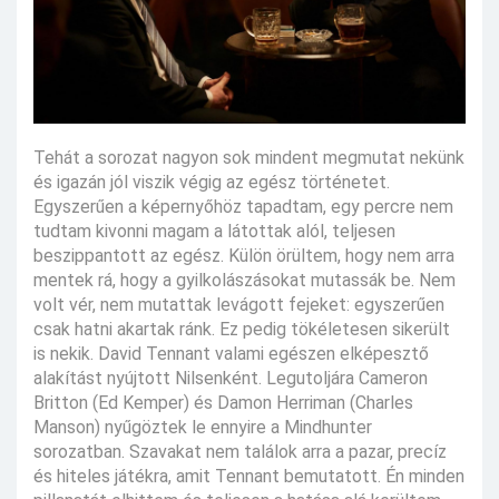
Tehát a sorozat nagyon sok mindent megmutat nekünk
és igazán jól viszik végig az egész történetet.
Egyszerűen a képernyőhöz tapadtam, egy percre nem
tudtam kivonni magam a látottak alól, teljesen
beszippantott az egész. Külön örültem, hogy nem arra
mentek rá, hogy a gyilkolászásokat mutassák be. Nem
volt vér, nem mutattak levágott fejeket: egyszerűen
csak hatni akartak ránk. Ez pedig tökéletesen sikerült
is nekik. David Tennant valami egészen elképesztő
alakítást nyújtott Nilsenként. Legutoljára Cameron
Britton (Ed Kemper) és Damon Herriman (Charles
Manson) nyűgöztek le ennyire a Mindhunter
sorozatban. Szavakat nem találok arra a pazar, precíz
és hiteles játékra, amit Tennant bemutatott. Én minden