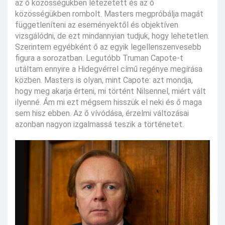
az ő közösségükben létezetett és az ő
közösségükben rombolt. Masters megpróbálja magát
függetleníteni az eseményektől és objektíven
vizsgálódni, de ezt mindannyian tudjuk, hogy lehetetlen.
Szerintem egyébként ő az egyik legellenszenvesebb
figura a sorozatban. Legutóbb Truman Capote-t
utáltam ennyire a Hidegvérrel című regénye megírása
közben. Masters is olyan, mint Capote: azt mondja,
hogy meg akarja érteni, mi történt Nilsennel, miért vált
ilyenné. Ám mi ezt mégsem hisszük el neki és ő maga
sem hisz ebben. Az ő vívódása, érzelmi változásai
azonban nagyon izgalmassá teszik a történetet.