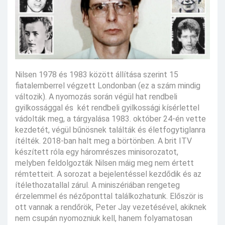
Nilsen 1978 és 1983 között állítása szerint 15
fiatalemberrel végzett Londonban (ez a szám mindig
változik). A nyomozás során végül hat rendbeli
gyilkossággal és két rendbeli gyilkossági kísérlettel
vádolták meg, a tárgyalása 1983. október 24-én vette
kezdetét, végül bűnösnek találták és életfogytiglanra
ítélték. 2018-ban halt meg a börtönben. A brit ITV
készített róla egy háromrészes minisorozatot,
melyben feldolgozták Nilsen máig meg nem értett
rémtetteit. A sorozat a bejelentéssel kezdődik és az
ítélethozatallal zárul. A miniszériában rengeteg
érzelemmel és nézőponttal találkozhatunk. Először is
ott vannak a rendőrök, Peter Jay vezetésével, akiknek
nem csupán nyomozniuk kell, hanem folyamatosan