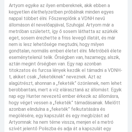
Artyom egyike az ilyen embereknek, akik ebben a
kegyetlen élethelyzetben próbálnak minden egyes
nappal többet élni. Főszereplőnk a VDNH nevű
állomáson él nevelőapjával, Szuhojjal. Artyom már a
metróban született, így ő sosem láthatta az azúrkék
eget, sosem érezhette a friss levegő illatát, és már
nem is lesz lehetősége megtudni, hogy milyen
gondtalan, normális emberi életet élni. Metróbéli élete
eseménytelenül telik. Őrségben van, hazamegy, alszik,
aztán megint őrségben van. Egy nap azonban
titokzatos és furcsa lények kezdik el támadni a VDNH-
t, akiket csak „feketéknek” neveznek. Azt az
alagútrészt, ahonnan a „feketék” özönlenek, nem lehet
berobbantani, mert a víz elárasztaná az állomást. Egyik
nap egy Hunter nevezetű ember érkezik az állomásra,
hogy véget vessen a „feketék” támadásainak. Mielőtt
azonban elindulna a „feketék” felkutatására és
megölésére, egy kapszulát és egy megbízást ad
Artyomnak: ha nem térne vissza, menjen el a metró
szívét jelentő Poliszba és adja át a kapszulát egy