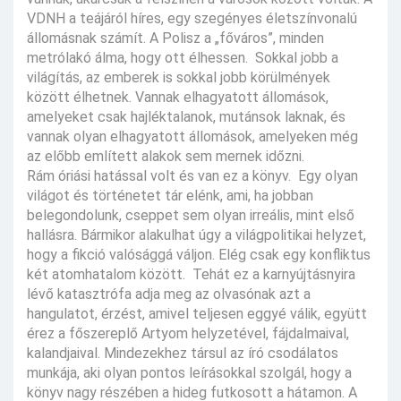
VDNH a teájáról híres, egy szegényes életszínvonalú
állomásnak számít. A Polisz a „főváros”, minden
metrólakó álma, hogy ott élhessen. Sokkal jobb a
világítás, az emberek is sokkal jobb körülmények
között élhetnek. Vannak elhagyatott állomások,
amelyeket csak hajléktalanok, mutánsok laknak, és
vannak olyan elhagyatott állomások, amelyeken még
az előbb említett alakok sem mernek időzni.
Rám óriási hatással volt és van ez a könyv. Egy olyan
világot és történetet tár elénk, ami, ha jobban
belegondolunk, cseppet sem olyan irreális, mint első
hallásra. Bármikor alakulhat úgy a világpolitikai helyzet,
hogy a fikció valósággá váljon. Elég csak egy konfliktus
két atomhatalom között. Tehát ez a karnyújtásnyira
lévő katasztrófa adja meg az olvasónak azt a
hangulatot, érzést, amivel teljesen eggyé válik, együtt
érez a főszereplő Artyom helyzetével, fájdalmaival,
kalandjaival. Mindezekhez társul az író csodálatos
munkája, aki olyan pontos leírásokkal szolgál, hogy a
könyv nagy részében a hideg futkosott a hátamon. A