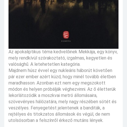
Az apokaliptikus téma kedvelőinek Mekkája, egy könyv,
mely rendkívül szórakoztató, izgalmas, kegyetlen és
valósághű. A letehetetlen kategória.
Majdnem húsz évvel egy nukleáris háborút követően
pár ezer ember azért küzd, hogy minél tovább életben
maradhasson. Azonban ezt nem egy megszokott
módon és helyen próbálják véghezvinni. Az ő életterük
lekorlátozódik a moszkvai metró állomásaira,
szövevényes hálózatára, mely nagy részében sötét és
veszélyes. Fenyegetést jelentenek a banditák, a
rejtélyes és titokzatos állomások és végül, de nem
utolsósorban a felszínről érkező mutáns lények.