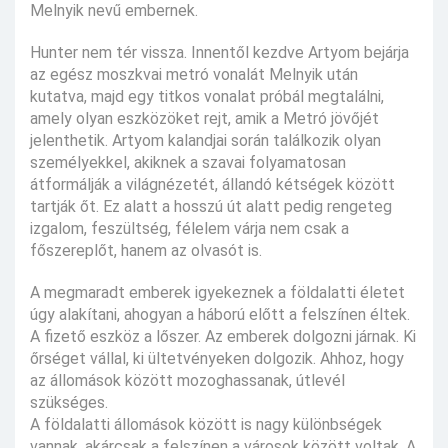
Melnyik nevű embernek.
Hunter nem tér vissza. Innentől kezdve Artyom bejárja
az egész moszkvai metró vonalát Melnyik után
kutatva, majd egy titkos vonalat próbál megtalálni,
amely olyan eszközöket rejt, amik a Metró jövőjét
jelenthetik. Artyom kalandjai során találkozik olyan
személyekkel, akiknek a szavai folyamatosan
átformálják a világnézetét, állandó kétségek között
tartják őt. Ez alatt a hosszú út alatt pedig rengeteg
izgalom, feszültség, félelem várja nem csak a
főszereplőt, hanem az olvasót is.
A megmaradt emberek igyekeznek a földalatti életet
úgy alakítani, ahogyan a háború előtt a felszínen éltek.
A fizető eszköz a lőszer. Az emberek dolgozni járnak. Ki
őrséget vállal, ki ültetvényeken dolgozik. Ahhoz, hogy
az állomások között mozoghassanak, útlevél
szükséges.
A földalatti állomások között is nagy különbségek
vannak, akárcsak a felszínen a városok között voltak. A