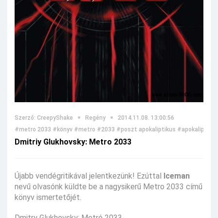
Szerző: CreepyShake
Regény
2014.11.08. 13:00:56
#metro 2033
#könyv
#metro
#2033
#poszt apokaliptikus
#apokalipszis
Dmitriy Glukhovsky: Metro 2033
Újabb vendégritikával jelentkezünk! Ezúttal
Iceman
nevű olvasónk küldte be a nagysikerű Metro 2033 című
könyv ismertetőjét.
Dmitry Glukhovsky: Metró 2033