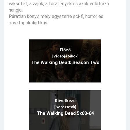
vaksötét, a zajok, a torz lények és azok velőtrázó
hangjai.
Páratlan könyv, mely egyszerre sci-fi, horror és
posztapokaliptikus.
Előző
[Videójátékok]
The Walking Dead: Season Two
Következő
[Sorozatok]
The Walking Dead 5x03-04