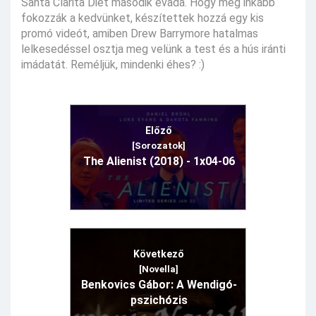
Santa Clarita Diet második évada. Hogy még inkább
fokozzák a kedvünket, készítettek hozzá egy kis
promó videót, amiben Drew Barrymore hatalmas
lelkesedéssel osztja meg velünk a test és a hús iránti
imádatát. Reméljük, mindenki éhes? :)
Előző
[Sorozatok]
The Alienist (2018) - 1x04-06
Következő
[Novella]
Benkovics Gábor: A Wendigó-
pszichózis