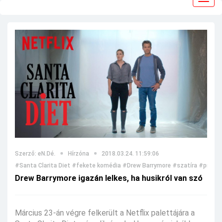
navig
Szerző: eN.Dé.
Hírzóna
2018.03.24. 11:59:06
#Santa Clarita Diet
#fekete komédia
#Drew Barrymore
#szatíra
#promó
Drew Barrymore igazán lelkes, ha husikról van szó
Március 23-án végre felkerült a Netflix palettájára a