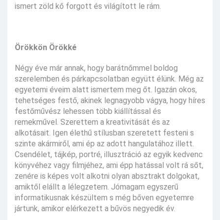
ismert zöld kő forgott és világított le rám.
Örökkön Örökké
Négy éve már annak, hogy barátnőmmel boldog
szerelemben és párkapcsolatban együtt élünk. Még az
egyetemi éveim alatt ismertem meg őt. Igazán okos,
tehetséges festő, akinek legnagyobb vágya, hogy híres
festőművész lehessen több kiállítással és
remekművel. Szerettem a kreativitását és az
alkotásait. Igen élethű stílusban szeretett festeni s
szinte akármiről, ami ép az adott hangulatához illett.
Csendélet, tájkép, portré, illusztráció az egyik kedvenc
könyvéhez vagy filmjéhez, ami épp hatással volt rá sőt,
zenére is képes volt alkotni olyan absztrakt dolgokat,
amiktől elállt a lélegzetem. Jómagam egyszerű
informatikusnak készültem s még bőven egyetemre
jártunk, amikor elérkezett a bűvös negyedik év.