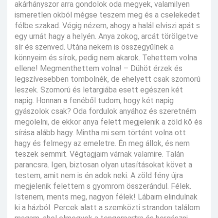
akárhányszor arra gondolok oda megyek, valamilyen
ismeretlen okból mégse teszem meg és a cselekedet
félbe szakad. Végig nézem, ahogy a halál elviszi apát s
egy urnát hagy a helyén. Anya zokog, arcát törölgetve
sír és szenved. Utána nekem is összegyűlnek a
könnyeim és sírok, pedig nem akarok. Tehettem volna
ellene! Megmenthettem volna! – Dühöt érzek és
legszívesebben tombolnék, de ehelyett csak szomorú
leszek. Szomorú és letargiába esett egészen két
napig. Honnan a fenéből tudom, hogy két napig
gyászolok csak? Oda fordulok anyához és szeretném
megölelni, de ekkor anya felett megjelenik a zöld kő és
sírása alább hagy. Mintha mi sem történt volna ott
hagy és felmegy az emeletre. Én meg állok, és nem
teszek semmit. Végtagjaim várnak valamire. Talán
parancsra. Igen, biztosan olyan utasításokat követ a
testem, amit nem is én adok neki. A zöld fény újra
megjelenik felettem s gyomrom összerándul. Félek.
Istenem, ments meg, nagyon félek! Lábaim elindulnak
ki a házból. Percek alatt a szemközti strandon találom