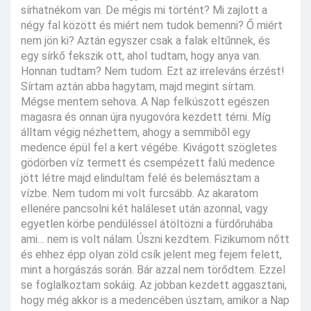
sírhatnékom van. De mégis mi történt? Mi zajlott a
négy fal között és miért nem tudok bemenni? Ő miért
nem jön ki? Aztán egyszer csak a falak eltűnnek, és
egy sírkő fekszik ott, ahol tudtam, hogy anya van.
Honnan tudtam? Nem tudom. Ezt az irreleváns érzést!
Sírtam aztán abba hagytam, majd megint sírtam.
Mégse mentem sehova. A Nap felkúszott egészen
magasra és onnan újra nyugovóra kezdett térni. Míg
álltam végig nézhettem, ahogy a semmiből egy
medence épül fel a kert végébe. Kivágott szögletes
gödörben víz termett és csempézett falú medence
jött létre majd elindultam felé és belemásztam a
vízbe. Nem tudom mi volt furcsább. Az akaratom
ellenére pancsolni két haláleset után azonnal, vagy
egyetlen körbe pendüléssel átöltözni a fürdőruhába
ami… nem is volt nálam. Úszni kezdtem. Fizikumom nőtt
és ehhez épp olyan zöld csík jelent meg fejem felett,
mint a horgászás során. Bár azzal nem törődtem. Ezzel
se foglalkoztam sokáig. Az jobban kezdett aggasztani,
hogy még akkor is a medencében úsztam, amikor a Nap