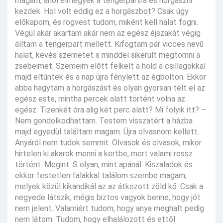
magam, ahol elmegyek a tengerpartra és horgászni
kezdek. Hol volt eddig ez a horgászbot? Csak úgy
előkapom, és rögvest tudom, miként kell halat fogni.
Végül akár akartam akár nem az egész éjszakát végig
álltam a tengerpart mellett. Kifogtam pár vicces nevű
halat, kevés szemetet s minddel sikerült megtömni a
zsebeimet. Szemeim előtt felkelt a hold a csillagokkal
majd eltűntek és a nap újra fénylett az égbolton. Ekkor
abba hagytam a horgászást és olyan gyorsan telt el az
egész este, mintha percek alatt történt volna az
egész. Tizenkét óra alig két perc alatt? Mi folyik itt? –
Nem gondolkodhattam. Testem visszatért a házba
majd egyedül találtam magam. Újra olvasnom kellett.
Anyáról nem tudok semmit. Olvasok és olvasok, mikor
hirtelen ki akarok menni a kertbe, mert valami rossz
történt. Megint. S olyan, mint apánál. Kiszaladok és
ekkor festetlen falakkal találom szembe magam,
melyek közül kikandikál az az átkozott zöld kő. Csak a
negyede látszik, mégis biztos vagyok benne, hogy jót
nem jelent. Valamiért tudom, hogy anya meghalt pedig
nem látom. Tudom, hogy elhalálozott és ettől