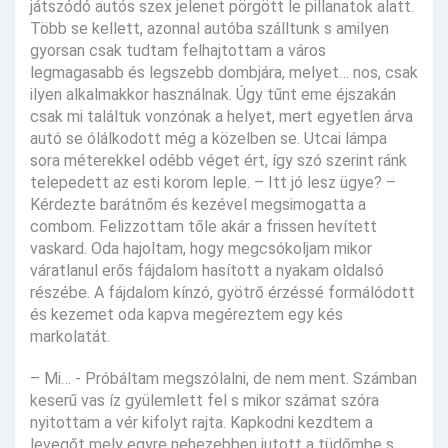
játszódó autós szex jelenet pörgött le pillanatok alatt.
Több se kellett, azonnal autóba szálltunk s amilyen
gyorsan csak tudtam felhajtottam a város
legmagasabb és legszebb dombjára, melyet… nos, csak
ilyen alkalmakkor használnak. Úgy tűnt eme éjszakán
csak mi találtuk vonzónak a helyet, mert egyetlen árva
autó se ólálkodott még a közelben se. Utcai lámpa
sora méterekkel odébb véget ért, így szó szerint ránk
telepedett az esti korom leple. – Itt jó lesz ügye? –
Kérdezte barátnőm és kezével megsimogatta a
combom. Felizzottam tőle akár a frissen hevített
vaskard. Oda hajoltam, hogy megcsókoljam mikor
váratlanul erős fájdalom hasított a nyakam oldalsó
részébe. A fájdalom kínzó, gyötrő érzéssé formálódott
és kezemet oda kapva megéreztem egy kés
markolatát.
– Mi… - Próbáltam megszólalni, de nem ment. Számban
keserű vas íz gyülemlett fel s mikor számat szóra
nyitottam a vér kifolyt rajta. Kapkodni kezdtem a
levegőt mely egyre nehezebben jutott a tüdőmbe s