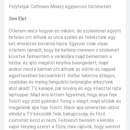
Folytatjuk Cathreen Misery egyperces történeteit.
Sim Élet
Ötletem nincs hogyan és miként, de szüleimmel együtt
hirtelen ott álltunk az utca szélén és felnéztünk egy
két emeletes kisvárosi házra. Egyszer csak olyan
ötletem támadt, hogy be kellene mennem s szüleimet
követve felmentem a verandára majd bementem a
házba. Az ajtó magától kinyílva beengedett, majd
amikor mind a hárman ott álltunk az előtér és nappali
együttesében becsukódott. Körbe tekintve átlagos,
családias és meleg hangulatú helyiségbe érkeztünk
ahol akadt TV, kanapé, pár növény és egy íróasztal rajta
laptoppal. Majd arra lettem figyelmes, hogy anya feje
fölött egy zöld gyémánt forog s világít, majd eltűnik és
megjelenik apa feje fölött. Ekkor apa ismeretlen okból
elindul a TV készülék felé, bekapcsolja, és főző
csatornát kezd el nézni. Felmerült bennem a kérdés
vajon tényleg szeret e főzni, mire rájövök, hogy semmit