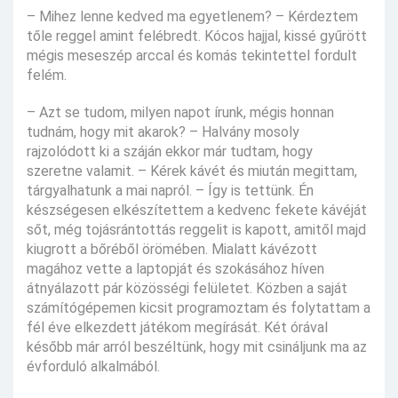
– Mihez lenne kedved ma egyetlenem? – Kérdeztem
tőle reggel amint felébredt. Kócos hajjal, kissé gyűrött
mégis meseszép arccal és komás tekintettel fordult
felém.
– Azt se tudom, milyen napot írunk, mégis honnan
tudnám, hogy mit akarok? – Halvány mosoly
rajzolódott ki a száján ekkor már tudtam, hogy
szeretne valamit. – Kérek kávét és miután megittam,
tárgyalhatunk a mai napról. – Így is tettünk. Én
készségesen elkészítettem a kedvenc fekete kávéját
sőt, még tojásrántottás reggelit is kapott, amitől majd
kiugrott a bőréből örömében. Mialatt kávézott
magához vette a laptopját és szokásához híven
átnyálazott pár közösségi felületet. Közben a saját
számítógépemen kicsit programoztam és folytattam a
fél éve elkezdett játékom megírását. Két órával
később már arról beszéltünk, hogy mit csináljunk ma az
évforduló alkalmából.