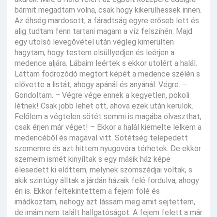
bármit megadtam volna, csak hogy kikerülhessek innen.
Az éhség mardosott, a fáradtság egyre erőseb lett és
alig tudtam fenn tartani magam a víz felszínén. Majd
egy utolsó levegővétel után végleg kimerülten
hagytam, hogy testem elsüllyedjen és leérjen a
medence aljára. Lábaim leértek s ekkor utolért a halál.
Láttam fodrozódó megtört képét a medence szélén s
elővette a listát, ahogy apánál és anyánál. Végre. –
Gondoltam. – Végre vége ennek a kegyetlen, pokoli
létnek! Csak jobb lehet ott, ahova ezek után kerülök.
Felőlem a végtelen sötét semmi is magába olvaszthat,
csak érjen már véget! – Ekkor a halál kiemelte lelkem a
medencéből és magával vitt. Sötétség telepedett
szememre és azt hittem nyugovóra térhetek. De ekkor
szemeim ismét kinyíltak s egy másik ház képe
élesedett ki előttem, melynek szomszédjai voltak, s
akik szintúgy álltak a járdán házaik felé fordulva, ahogy
én is. Ekkor feltekintettem a fejem fölé és
imádkoztam, nehogy azt lássam meg amit sejtettem,
de imám nem talált hallgatóságot. A fejem felett a már