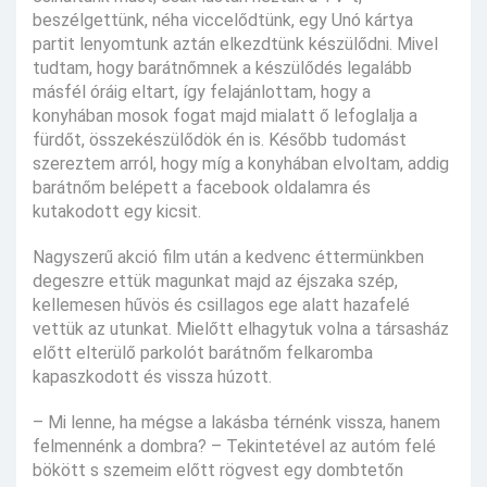
beszélgettünk, néha viccelődtünk, egy Unó kártya
partit lenyomtunk aztán elkezdtünk készülődni. Mivel
tudtam, hogy barátnőmnek a készülődés legalább
másfél óráig eltart, így felajánlottam, hogy a
konyhában mosok fogat majd mialatt ő lefoglalja a
fürdőt, összekészülődök én is. Később tudomást
szereztem arról, hogy míg a konyhában elvoltam, addig
barátnőm belépett a facebook oldalamra és
kutakodott egy kicsit.
Nagyszerű akció film után a kedvenc éttermünkben
degeszre ettük magunkat majd az éjszaka szép,
kellemesen hűvös és csillagos ege alatt hazafelé
vettük az utunkat. Mielőtt elhagytuk volna a társasház
előtt elterülő parkolót barátnőm felkaromba
kapaszkodott és vissza húzott.
– Mi lenne, ha mégse a lakásba térnénk vissza, hanem
felmennénk a dombra? – Tekintetével az autóm felé
bökött s szemeim előtt rögvest egy dombtetőn