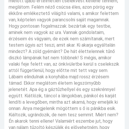
mielőtt újabb értelmetlen cselekvést kellene tennem,
meglátom. Felém néző csúcsa éles, azon pörög egy
ékkőre emlékeztető világító valami, s amikor felettem
van, képtelen vagyok parancsolni saját magamnak.
Hogy pontosan fogalmazzak: bezártak egy testbe,
aminek nem vagyok az ura. Vannak gondolataim,
érzéseim és vágyaim, de ezek nem számítanak, mert
testem úgyis azt teszi, amit akar. Ki akarja egyáltalán
mindezt? A zöld gyémánt? De hát élettelennek tűnő
diszkó lámpának hat nem többnek! S mégis, amikor
valaki feje felett van, az önkívületbe kerül s cselekszik
attól függetlenül, hogy előtte mit tett vagy sem.
Lábaim elindulnak a konyhába majd rossz érzésem
támad. Ekkor meglátom életem legszörnyűbb
jelenetét. Apa ég a gáztűzhellyel és egy szekrénnyel
együtt. Kiátlózik, táncol a lángokban, pánikol és karját
lendíti a levegőben, mintha azt akarná, hogy emeljék ki
onnan. Anya megjelenik mögöttem s ő is pánikba esik.
Kiáltozik, ugrándozik, de nem tesz semmit. Miért nem?
Én akarok tenni ellene! Valamiért eszembe jut, hogy
van nálam tűzoltó készülék és elővehetném, hogy