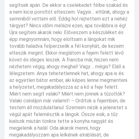
segítsek apán. De ekkor a cselekedet félbe szakad és
a nem kicsi poroltót elteszem. Vagyis… eltűnik, ahogy a
semmiből vettem elő. Eddig hol rejtettem ezt a nehéz
tárgyat? Nincs időm mélázni ezen, apa továbbra is ég!
Újra segíteni akarok neki. Előveszem a készüléket és
épp megnyomnám, hogy eloltsam a lángokat mik
tovább haladva felperzselik a fél konyhát, de kezeim
elteszik megint. Ekkor meglátom a fejem felett lévő
követ és ideges leszek. A francba már, hiszen nem
nézhetem végig, ahogy meghal! Vagy…. mégis? Eláll a
lélegzetem. Anya tehetetlennek hat, ahogy apa is és
az egyetlen bátor ember, aki képes lenne megmenteni
a helyzetet, megakadályozza az a kő a feje felett.
Miért nem segít valaki? Miért nem jönnek a tűzoltók?
Valaki csináljon már valamit! – Ordítok a fejemben, de
testem áll mozdulatlanul. Szemeim nézik a jelenetet s
végül apát felemésztik a lángok. Össze esik, a tűz
kialszik miután tönkre tette a konyha nagyját és
megjelenik a halál. Oda akarok menni, hogy
megakadályozzam apa lelkének elrablását, de