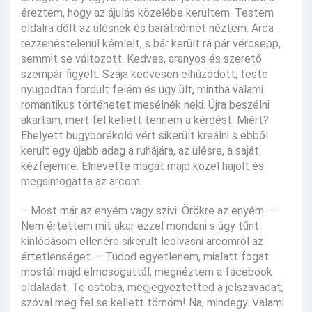
éreztem, hogy az ájulás közelébe kerültem. Testem
oldalra dőlt az ülésnek és barátnőmet néztem. Arca
rezzenéstelenül kémlelt, s bár került rá pár vércsepp,
semmit se változott. Kedves, aranyos és szerető
szempár figyelt. Szája kedvesen elhúzódott, teste
nyugodtan fordult felém és úgy ült, mintha valami
romantikus történetet mesélnék neki. Újra beszélni
akartam, mert fel kellett tennem a kérdést: Miért?
Ehelyett bugyborékoló vért sikerült kreálni s ebből
került egy újabb adag a ruhájára, az ülésre, a saját
kézfejemre. Elnevette magát majd közel hajolt és
megsimogatta az arcom.
– Most már az enyém vagy szivi. Örökre az enyém. –
Nem értettem mit akar ezzel mondani s úgy tűnt
kínlódásom ellenére sikerült leolvasni arcomról az
értetlenséget. – Tudod egyetlenem, mialatt fogat
mostál majd elmosogattál, megnéztem a facebook
oldaladat. Te ostoba, megjegyeztetted a jelszavadat,
szóval még fel se kellett törnöm! Na, mindegy. Valami