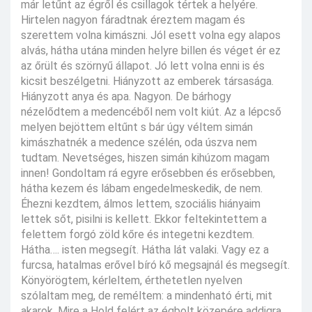
már letűnt az égről és csillagok tértek a helyére.
Hirtelen nagyon fáradtnak éreztem magam és
szerettem volna kimászni. Jól esett volna egy alapos
alvás, hátha utána minden helyre billen és véget ér ez
az őrült és szörnyű állapot. Jó lett volna enni is és
kicsit beszélgetni. Hiányzott az emberek társasága.
Hiányzott anya és apa. Nagyon. De bárhogy
nézelődtem a medencéből nem volt kiút. Az a lépcső
melyen bejöttem eltűnt s bár úgy véltem simán
kimászhatnék a medence szélén, oda úszva nem
tudtam. Nevetséges, hiszen simán kihúzom magam
innen! Gondoltam rá egyre erősebben és erősebben,
hátha kezem és lábam engedelmeskedik, de nem.
Éhezni kezdtem, álmos lettem, szociális hiányaim
lettek sőt, pisilni is kellett. Ekkor feltekintettem a
felettem forgó zöld kőre és integetni kezdtem.
Hátha…. isten megsegít. Hátha lát valaki. Vagy ez a
furcsa, hatalmas erővel bíró kő megsajnál és megsegít.
Könyörögtem, kérleltem, érthetetlen nyelven
szólaltam meg, de reméltem: a mindenható érti, mit
akarok. Mire a Hold felért az égbolt közepére addigra