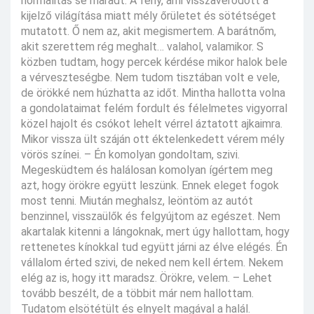
normalitás se maradt. A fény, ami visszaverődött a
kijelző világítása miatt mély őrületet és sötétséget
mutatott. Ő nem az, akit megismertem. A barátnőm,
akit szerettem rég meghalt… valahol, valamikor. S
közben tudtam, hogy percek kérdése mikor halok bele
a vérveszteségbe. Nem tudom tisztában volt e vele,
de örökké nem húzhatta az időt. Mintha hallotta volna
a gondolataimat felém fordult és félelmetes vigyorral
közel hajolt és csókot lehelt vérrel áztatott ajkaimra.
Mikor vissza ült száján ott éktelenkedett vérem mély
vörös színei. – Én komolyan gondoltam, szivi.
Megesküdtem és halálosan komolyan ígértem meg
azt, hogy örökre együtt leszünk. Ennek eleget fogok
most tenni. Miután meghalsz, leöntöm az autót
benzinnel, visszaülők és felgyújtom az egészet. Nem
akartalak kitenni a lángoknak, mert úgy hallottam, hogy
rettenetes kínokkal tud együtt járni az élve elégés. Én
vállalom érted szivi, de neked nem kell értem. Nekem
elég az is, hogy itt maradsz. Örökre, velem. – Lehet
tovább beszélt, de a többit már nem hallottam.
Tudatom elsötétült és elnyelt magával a halál.