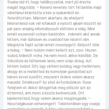
fruska rád írt, hogy találkozzatok, mert jól érezte
magát legutóbb. – Keserű nevetés tört fel belőle majd
váratlanul kirántotta a kés a nyakamból és
felordítottam. Mármint akartam, de ehelyett
hihetetlenül sok vér kifakadt a nyitott ajkaim között és
pár perc erejéig elhomályosult előttem a világ. Mire
ismét eszemnél voltam barátnőm… mármint akit annak
hittem, már dühösen és csalódottan nézett rám.
Megrázta fejét aztán ismét mosolygott. Kirázott tőle
a hideg. – Nem tudom miért kellett ezt, szivi. Hiszen
tudod, kiderült volna. Ha nem most, akkor később. De
titkolózni és hűtlennek lenni, nem szép dolog. Azt
hittem tudod. Sőt, úgy véltem boldog vagy mellettem,
ahogy én is melletted és komolyan gondoltad azt
három évvel ezelőtt, miszerint örökre velem akarsz
maradni. Emlékszel? Az első évfordulónkon. Sose
felejtem el. Akkor látogattuk meg először azt az
éttermet, ami most a közös kedvencünk. Ott
kijelentetted, hogy velem akarsz megöregedni. –
Nosztalgikusan elmerengett. Tekintetében egy csepp