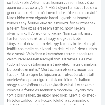
se tudok róla. Akkor mégis honnan veszem, hogy ő az
apám és anya az anyám? Miért olyan természetes ez a
gondolat s közben miért nem tudok róluk semmi mást?
Nincs időm ezen elgondolkodni, ugyanis az ismerős
zöldes fény felülről érkezik, s mielőtt feltekinthetnék
a fejem fölé az az érzésem támad, hogy nekem
olvasnom kell. Akarok én olvasni? Nem számít, mert
testem cselekszik és elmegy a legközelebbi
könyvespolchoz. Leemelek egy fantasy kötetet majd
leülök apa mellé és olvasni kezdek. Mit is? Nem tudom,
de olvasok. Valójában a kezemben tartott szögletes
valami kivehetetlen hieroglifákat tartalmaz s ésszel
tudom, hogy ostobaság amit művelek, mégis csinálom.
De pontosan mit is? Mert ez nem olvasás, mégis úgy
teszek! Mire végre befejezem az… olvasásnak imitált
cselekvést apa addigra eltűnik mellőlem és hallom,
ahogy a konyhában tevékenykedik valaki. Leteszem a
könyvet a földre és mennék a mosdóba, ugyanis rám
tört a pisilhetnék, de ekkor megállok. Miért állok meg?
Hirtelen zöldes fény kúszik felülről a szemembe s