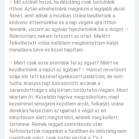
– Mit szólnál hozzá, ha délutánig csak lustulnánk
itthon. Aztán elmehetnénk megnézni a legújabb akció
filmet, amit adnak a moziban. Utána beülhetünk a
kedvenc éttermünkbe és a nap végére újra itthon
lennénk, viszont az ágyban fejezhetnénk be a dolgot. –
Bólintottam, nekem tetszett az ötlet. Mielőtt
felkelhetett volna mellőlem megérintettem karját
maradásra bírva és közel hajoltam.
– Miért csak este avatnánk fel az ágyat? Miért ne
kezdhetnénk a napot az ágyban? – Huncut nevetését
szája elé tett kezével igyekezett palástolni, de nem
tudta. Aranyos bájt kölcsönzött arcának a
zavarodottsága s alig bírtam türtőztetni magam. Most
akartam őt. Közelebb hajolva megcsókoltam, majd
kezeimmel simogatni kezdtem arcát, felkarját, utána
derekára helyeztem az ujjaimat s végül az én
irányításom alatt megtörtént, aminek meg kellett
történnie. Remek reggeli szeretkezés után
felfrissítettük magunkat a fürdőben és délutánig nem
csináltunk mást, csak lustán néztük a TV-t,